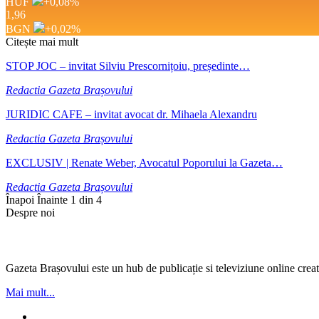
HUF
+0,08
%
1,96
BGN
+0,02
%
Citește mai mult
STOP JOC – invitat Silviu Prescornițoiu, președinte…
Redactia Gazeta Brașovului
JURIDIC CAFE – invitat avocat dr. Mihaela Alexandru
Redactia Gazeta Brașovului
EXCLUSIV | Renate Weber, Avocatul Poporului la Gazeta…
Redactia Gazeta Brașovului
Înapoi
Înainte
1 din 4
Despre noi
Gazeta Brașovului este un hub de publicație si televiziune online creată
Mai mult...