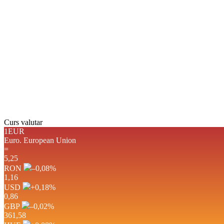
Curs valutar
1EUR
Euro.
European Union
=
5,25
RON
–0,08
%
1,16
USD
+0,18
%
0,86
GBP
–0,02
%
361,58