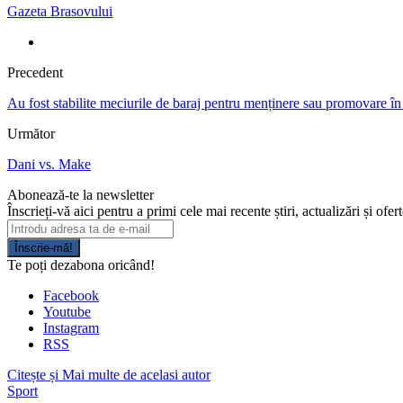
Gazeta Brasovului
Precedent
Au fost stabilite meciurile de baraj pentru menținere sau promovare în 
Următor
Dani vs. Make
Abonează-te la newsletter
Înscrieți-vă aici pentru a primi cele mai recente știri, actualizări și ofer
Înscrie-mă!
Te poți dezabona oricând!
Facebook
Youtube
Instagram
RSS
Citește și
Mai multe de acelasi autor
Sport