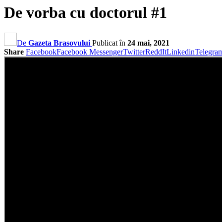
De vorba cu doctorul #1
De
Gazeta Brasovului
Publicat în
24 mai, 2021
Share
Facebook
Facebook Messenger
Twitter
ReddIt
Linkedin
Telegra