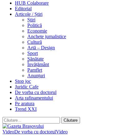
HUB Colaborare
Editorial
Articole / Știri
Știri
Politică
Economie
Anchete jurnalistice
Cultură
Artă – Design
Sport
Sănătate
Învățământ
Pamflet
Anunțuri
Stop joc
Juridic Cafe
De vorba cu doctorul
Arta rafinamentului
Pe aratura
Trend XXI
Video
De vorba cu doctorul
Video