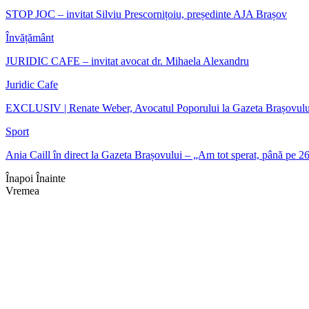
STOP JOC – invitat Silviu Prescornițoiu, președinte AJA Brașov
Învățământ
JURIDIC CAFE – invitat avocat dr. Mihaela Alexandru
Juridic Cafe
EXCLUSIV | Renate Weber, Avocatul Poporului la Gazeta Brașovulu
Sport
Ania Caill în direct la Gazeta Brașovului – „Am tot sperat, până pe 
Înapoi
Înainte
Vremea