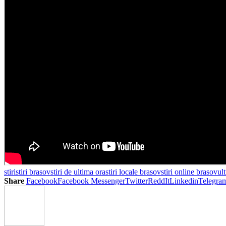
stiri
stiri brasov
stiri de ultima ora
stiri locale brasov
stiri online brasov
ult
Share
Facebook
Facebook Messenger
Twitter
ReddIt
Linkedin
Telegra