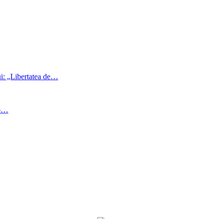
i: „Libertatea de…
26…
Braşov, RO
17:29,
aug. 5, 2026
32
°C
cer senin
24 %