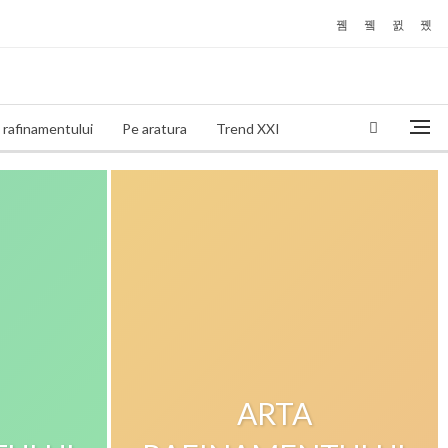
 rafinamentului
Pe aratura
Trend XXI
ARTA