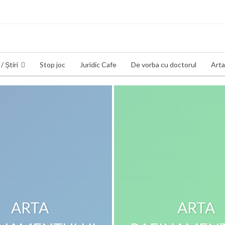
/ Știri
Stop joc
Juridic Cafe
De vorba cu doctorul
Arta
ARTA
ARTA