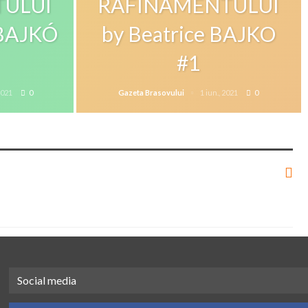
ULUI
RAFINAMENTULUI
 BAJKÓ
by Beatrice BAJKO
#1
2021
0
Gazeta Brasovului
1 iun., 2021
0
Social media