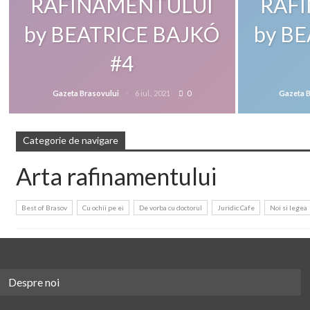
RAFINAMENTULUI
RAF
by BEATRICE BAJKÓ
by B
#4
Gazeta Brasovului
6 iul., 2021
0
Gazeta 
Categorie de navigare
Arta rafinamentului
Best of Brasov
Cu ochii pe ei
De vorba cu doctorul
Juridic Cafe
Noi si legea
Despre noi