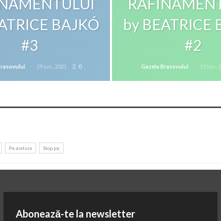
INAMENTULUI
RAFINAMENT
EATRICE BAJKÓ
by BEATRICE
#3
#2
Brasovului
29 iun., 2021
0
Gazeta Brasovului
15 iun., 
Pe aratura
Stop joc
Abonează-te la newsletter