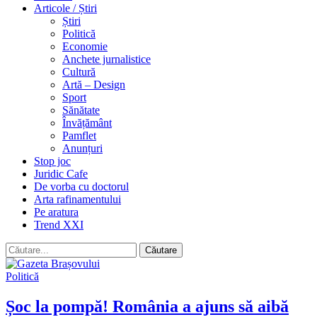
Articole / Știri
Știri
Politică
Economie
Anchete jurnalistice
Cultură
Artă – Design
Sport
Sănătate
Învățământ
Pamflet
Anunțuri
Stop joc
Juridic Cafe
De vorba cu doctorul
Arta rafinamentului
Pe aratura
Trend XXI
Politică
Șoc la pompă! România a ajuns să aibă