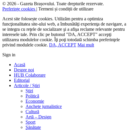
© 2026 - Gazeta Brașovului. Toate drepturile rezervate.
Preferințe cookies
| Termeni și condiții de utilizare
Acest site folosește cookies. Utilizăm pentru a optimiza
funcţionalitatea site-ului web, a îmbunătăţi experienţa de navigare, a
se integra cu reţele de socializare şi a afişa reclame relevante pentru
interesele tale. Prin clic pe butonul "DA, ACCEPT" accepţi
utilizarea modulelor cookie. Îţi poţi totodată schimba preferinţele
privind modulele cookie.
DA, ACCEPT
Mai mult
Sign in
Acasă
Despre noi
HUB Colaborare
Editorial
Articole / Știri
Știri
Politică
Economie
Anchete jurnalistice
Cultură
Artă – Design
Sport
Sănătate