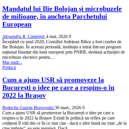
Mandatul lui Ilie Bolojan și microbuzele
de milioane, în ancheta Parchetului
European
Alexandru R. Cantemir
4 mai, 2026
0
Începând cu anul 2020, Consiliul Județean Bihor a fost condus de
Ilie Bolojan. În aceeași perioadă, instituția a intrat într-un program
național finanțat din bani europeni prin PNRR, destinat achiziției de
microbuze electrice pentru…
Mai mult...
Politică
Cum a ajuns USR să promoveze la
București o idee pe care a respins-o în
2022 la Brașov
Redactia Gazeta Brașovului
30 mart., 2026
0
Cum a ajuns USR să promoveze la București o idee pe care a
respins-o în 2022 la Brașov Există în politică un reflex pe care
cetățenii îl văd din ce în ce mai clar - dacă o idee bună nu vine „de la
cine trebuie”, ea este respinsă. Dacă…