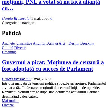
moțiunii, PNL a votat să nu facă alianță
cu…
Gazeta Brasovului
5 mai, 2026
0
Categorie de navigare
Politică
Anchete jurnalistice
Anunțuri
Arhivă
Artă - Design
Breaking
Cultură
Diverse
Breaking
Guvernul a picat: Moțiunea de cenzură a
fost adoptată cu succes de Parlament
Gazeta Brasovului
5 mai, 2026
0
Într-o zi marcată de tensiuni politice și dezbateri aprinse, Parlamentul
a votat astăzi în favoarea moțiunii de cenzură inițiate de opoziție.
Rezultatul votului atrage după sine demiterea actualului Cabinet,
deschizând calea către…
Mai mult...
Diverse