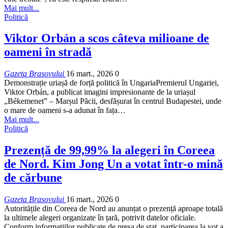
Mai mult...
Politică
Viktor Orbán a scos câteva milioane de
oameni în stradă
Gazeta Brasovului
16 mart., 2026
0
Demonstrație uriașă de forță politică în UngariaPremierul Ungariei,
Viktor Orbán, a publicat imagini impresionante de la uriașul
„Békemenet” – Marșul Păcii, desfășurat în centrul Budapestei, unde
o mare de oameni s-a adunat în fața…
Mai mult...
Politică
Prezență de 99,99% la alegeri în Coreea
de Nord. Kim Jong Un a votat într-o mină
de cărbune
Gazeta Brasovului
16 mart., 2026
0
Autoritățile din Coreea de Nord au anunțat o prezență aproape totală
la ultimele alegeri organizate în țară, potrivit datelor oficiale.
Conform informațiilor publicate de presa de stat, participarea la vot a