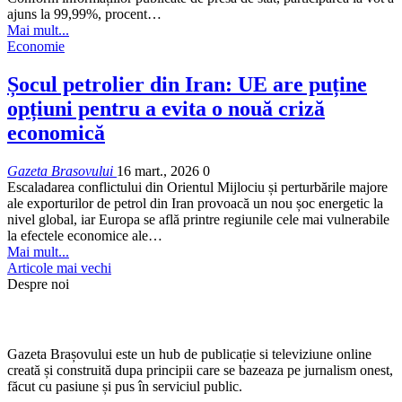
ajuns la 99,99%, procent…
Mai mult...
Economie
Șocul petrolier din Iran: UE are puține
opțiuni pentru a evita o nouă criză
economică
Gazeta Brasovului
16 mart., 2026
0
Escaladarea conflictului din Orientul Mijlociu și perturbările majore
ale exporturilor de petrol din Iran provoacă un nou șoc energetic la
nivel global, iar Europa se află printre regiunile cele mai vulnerabile
la efectele economice ale…
Mai mult...
Articole mai vechi
Despre noi
Gazeta Brașovului este un hub de publicație si televiziune online
creată și construită dupa principii care se bazeaza pe jurnalism onest,
făcut cu pasiune și pus în serviciul public.