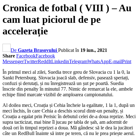
Cronica de fotbal ( VIII ) – Au
cam luat piciorul de pe
accelerație
De
Gazeta Brasovului
Publicat în
19 iun., 2021
Share
Facebook
Facebook
Messenger
Twitter
ReddIt
Linkedin
Telegram
WhatsApp
E-mail
Print
În primul meci al zilei, Suedia trece greu de Slovacia cu 1 la 0, la
Sankt Petersburg. Slovacia joacă slab, defensiv, pasează speriați,
confuzi și derutați, și nu înregistrează un șut pe poartă. Suedia
înscrie din penalty în minutul 77. Nimic de remarcat la ele, ambele
echipe fiind marcate vizibil de amploarea campionatului.
Al doilea meci, Croația și Cehia încheie la egalitate, 1 la 1, după un
meci închis, în care Cehia a deschis scorul dintr-un penalty, și
Croația a egalat prin Perisic în debutul celei de-a doua reprize. Meci
supra tacticizat, mai bine îl jucau pe tabla de șah, am adormit de
două ori în timpul reprizei a doua. Mă gândesc să le dea la jucători
câte un RedBull înainte să intre pe teren, că nu le prea priește aerul.