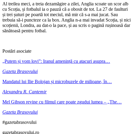
Al treilea meci, a treia dezamăgire a zilei, Anglia scoate un scor alb
cu Scoția, și fotbalul ia o pauză că a obosit de tot. La 27 de faulturi
și trei șuturi pe poartă tot meciul, mă mir că s-a mai jucat. Sau
trebuia să-i puncteze ca la box. Anglia n-a mai invadat Scoția, și nici
scoțienii, Londra, au dat-o la pace, și au scris o pagină rușinoasă dar
sănătoasă pentru fotbal.
Postări asociate
„Putem și vom lovi”: Iranul amenință cu atacuri asupra…
Gazeta Brasovului
Mandatul lui Ilie Bolojan și microbuzele de milioane, în…
Alexandru R. Cantemir
Mel Gibson revine cu filmul care poate zgudui lumea – „The…
Gazeta Brasovului
#gazetabrasovului
gazetabrasovului.ro