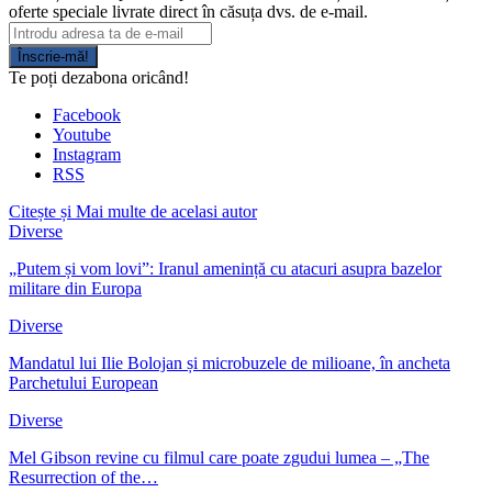
oferte speciale livrate direct în căsuța dvs. de e-mail.
Înscrie-mă!
Te poți dezabona oricând!
Facebook
Youtube
Instagram
RSS
Citește și
Mai multe de acelasi autor
Diverse
„Putem și vom lovi”: Iranul amenință cu atacuri asupra bazelor
militare din Europa
Diverse
Mandatul lui Ilie Bolojan și microbuzele de milioane, în ancheta
Parchetului European
Diverse
Mel Gibson revine cu filmul care poate zgudui lumea – „The
Resurrection of the…