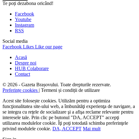
Te poți dezabona oricând!
Facebook
Youtube
Instagram
RSS
Social media
Facebook
Likes
Like our page
Acasă
Despre noi
HUB Colaborare
Contact
© 2026 - Gazeta Brașovului. Toate drepturile rezervate.
Preferințe cookies
| Termeni și condiții de utilizare
Acest site folosește cookies. Utilizăm pentru a optimiza
funcţionalitatea site-ului web, a îmbunătăţi experienţa de navigare, a
se integra cu reţele de socializare şi a afişa reclame relevante pentru
interesele tale. Prin clic pe butonul "DA, ACCEPT" accepţi
utilizarea modulelor cookie. Îţi poţi totodată schimba preferinţele
privind modulele cookie.
DA, ACCEPT
Mai mult