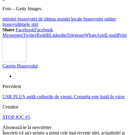
Foto – Getty Images
stiri
stiri brasov
stiri de ultima ora
stiri locale brasov
stiri online
brasov
ultimele stiri
Share
Facebook
Facebook
Messenger
Twitter
ReddIt
Linkedin
Telegram
WhatsApp
E-mail
Print
Gazeta Brasovului
Precedent
USR PLUS agită cuiburile de viespi. Corupția este luată în vizor
Următor
STOP JOC #5
Abonează-te la newsletter
Înscrieți-vă aici pentru a primi cele mai recente știri, actualizări și