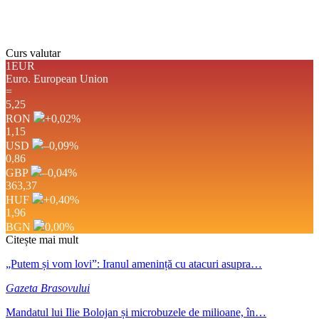
Weather from OpenWeatherMap
Curs valutar
1EUR
Euro.
European Union
=
5,25
RON
+0,02
%
1,15
USD
–0,09
%
0,86
GBP
–0,04
%
363,37
HUF
+0,40
%
1,96
BGN
0,00
%
Citește mai mult
„Putem și vom lovi”: Iranul amenință cu atacuri asupra…
Gazeta Brasovului
Mandatul lui Ilie Bolojan și microbuzele de milioane, în…