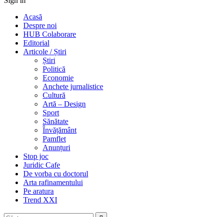
Sign in
Acasă
Despre noi
HUB Colaborare
Editorial
Articole / Știri
Știri
Politică
Economie
Anchete jurnalistice
Cultură
Artă – Design
Sport
Sănătate
Învățământ
Pamflet
Anunțuri
Stop joc
Juridic Cafe
De vorba cu doctorul
Arta rafinamentului
Pe aratura
Trend XXI