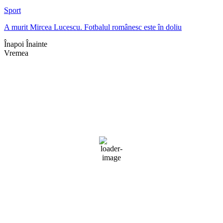
Sport
A murit Mircea Lucescu. Fotbalul românesc este în doliu
Înapoi
Înainte
Vremea
Braşov, RO
11:01,
aug. 6, 2026
29
°C
cer senin
40 %
1016 mb
5 mph
Rafală vânturi:
10 mph
Nori:
1%
Vizibilitate:
10 km
Răsărit de soare:
05:07
Apus:
19:41
Detaliat
Ultima actualizare: 10:53