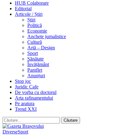
HUB Colaborare
Editorial
Articole / Știri
Știri
Politică
Economie
Anchete jurnalistice
Cultură
Artă – Design
Sport
Sănătate
Învățământ
Pamflet
Anunțuri
Stop joc
Juridic Cafe
De vorba cu doctorul
Arta rafinamentului
Pe aratura
Trend XXI
Diverse
Sport