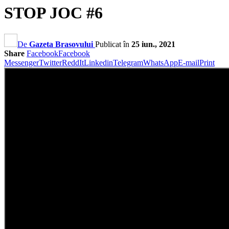
STOP JOC #6
De
Gazeta Brasovului
Publicat în
25 iun., 2021
Share
Facebook
Facebook
Messenger
Twitter
ReddIt
Linkedin
Telegram
WhatsApp
E-mail
Print