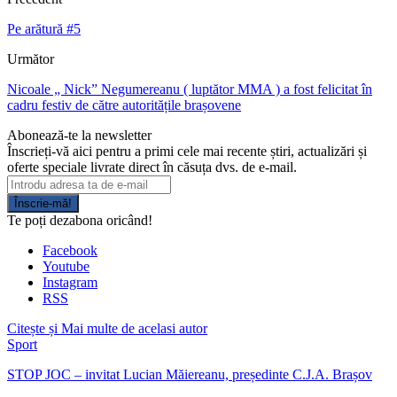
Pe arătură #5
Următor
Nicoale „ Nick” Negumereanu ( luptător MMA ) a fost felicitat în
cadru festiv de către autoritățile brașovene
Abonează-te la newsletter
Înscrieți-vă aici pentru a primi cele mai recente știri, actualizări și
oferte speciale livrate direct în căsuța dvs. de e-mail.
Înscrie-mă!
Te poți dezabona oricând!
Facebook
Youtube
Instagram
RSS
Citește și
Mai multe de acelasi autor
Sport
STOP JOC – invitat Lucian Măiereanu, președinte C.J.A. Brașov