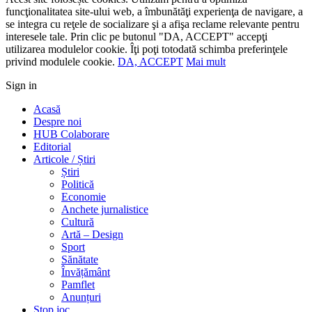
funcţionalitatea site-ului web, a îmbunătăţi experienţa de navigare, a
se integra cu reţele de socializare şi a afişa reclame relevante pentru
interesele tale. Prin clic pe butonul "DA, ACCEPT" accepţi
utilizarea modulelor cookie. Îţi poţi totodată schimba preferinţele
privind modulele cookie.
DA, ACCEPT
Mai mult
Sign in
Acasă
Despre noi
HUB Colaborare
Editorial
Articole / Știri
Știri
Politică
Economie
Anchete jurnalistice
Cultură
Artă – Design
Sport
Sănătate
Învățământ
Pamflet
Anunțuri
Stop joc