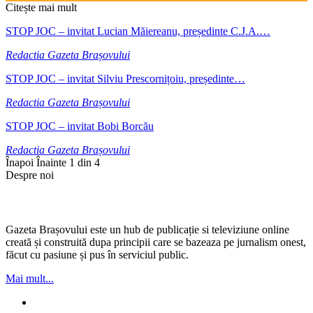
Citește mai mult
STOP JOC – invitat Lucian Măiereanu, președinte C.J.A.…
Redactia Gazeta Brașovului
STOP JOC – invitat Silviu Prescornițoiu, președinte…
Redactia Gazeta Brașovului
STOP JOC – invitat Bobi Borcău
Redactia Gazeta Brașovului
Înapoi
Înainte
1 din 4
Despre noi
Gazeta Brașovului este un hub de publicație si televiziune online
creată și construită dupa principii care se bazeaza pe jurnalism onest,
făcut cu pasiune și pus în serviciul public.
Mai mult...