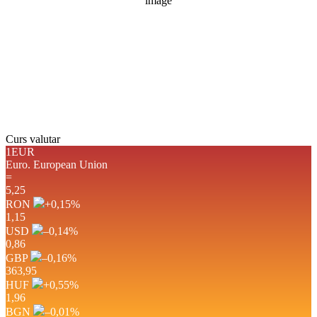
Rafală vânturi:
11 mph
Nori:
81%
Vizibilitate:
10 km
Răsărit de soare:
05:07
Apus:
19:41
Detaliat
Ultima actualizare: 15:40
Weather from OpenWeatherMap
Curs valutar
1EUR
Euro.
European Union
=
5,25
RON
+0,15
%
1,15
USD
–0,14
%
0,86
GBP
–0,16
%
363,95
HUF
+0,55
%
1,96
BGN
–0,01
%