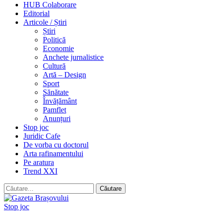
HUB Colaborare
Editorial
Articole / Știri
Știri
Politică
Economie
Anchete jurnalistice
Cultură
Artă – Design
Sport
Sănătate
Învățământ
Pamflet
Anunțuri
Stop joc
Juridic Cafe
De vorba cu doctorul
Arta rafinamentului
Pe aratura
Trend XXI
Stop joc