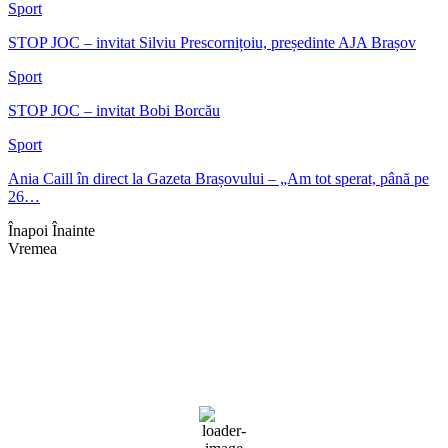
Sport
STOP JOC – invitat Silviu Prescornițoiu, președinte AJA Brașov
Sport
STOP JOC – invitat Bobi Borcău
Sport
Ania Caill în direct la Gazeta Brașovului – „Am tot sperat, până pe
26…
Înapoi
Înainte
Vremea
Braşov, RO
15:50,
aug. 6, 2026
30
°C
cer fragmentat
Umiditate:
55 %
Presiune:
1016 mb
Vânt:
6 mph