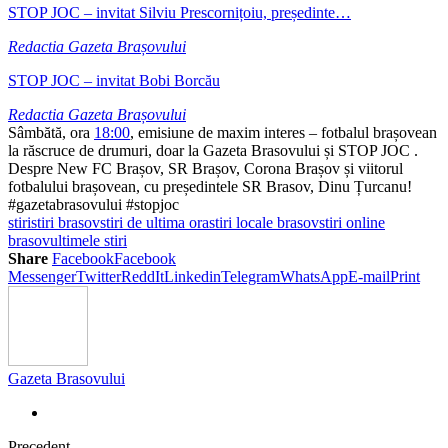
STOP JOC – invitat Silviu Prescornițoiu, președinte…
Redactia Gazeta Brașovului
STOP JOC – invitat Bobi Borcău
Redactia Gazeta Brașovului
Sâmbătă, ora
18:00
, emisiune de maxim interes – fotbalul brașovean
la răscruce de drumuri, doar la Gazeta Brasovului și STOP JOC .
Despre New FC Brașov, SR Brașov, Corona Brașov și viitorul
fotbalului brașovean, cu președintele SR Brasov, Dinu Țurcanu!
#gazetabrasovului #stopjoc
stiri
stiri brasov
stiri de ultima ora
stiri locale brasov
stiri online
brasov
ultimele stiri
Share
Facebook
Facebook
Messenger
Twitter
ReddIt
Linkedin
Telegram
WhatsApp
E-mail
Print
Gazeta Brasovului
Precedent