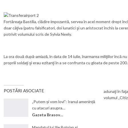
Fortăreaţa Bastilia, clădire impozantă, servea în acel moment drept înch
doar câţiva (patru falsificatori, doi lunatici şi un aristocrat închis la
potrivit volumului scris de Sylvia Neely.
La ora două după-amiază, în data de 14 iulie, înarmarea miliţiilor încă n
propriii soldaţi şi erau ezitanţi în a se confrunta cu gloata de peste 200
POSTĂRI ASOCIATE
adunaţi în faţ
volumul „Citi
„Putem și vom lovi”: Iranul amenință
cu atacuri asupra…
Gazeta Brasovului
Mandatul lui Ilie Bolojan și