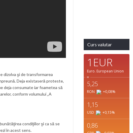
Detaliat
Ultima
actualizare:
18:32
Weather from
OpenWeatherMap
Curs valutar
1EUR
Euro.
European Union
se dizolva şi de transformarea
=
mpreună. Deja existaseră proteste,
5,25
 fie deja consumate iar foametea să
RON
+0,08
%
barelor, conform volumului „A
1,15
USD
+0,15
%
unătăţirea condiţiilor şi ca să se
0,86
ezi în acest sens.