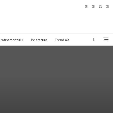
 rafinamentului
Pe aratura
Trend XXI