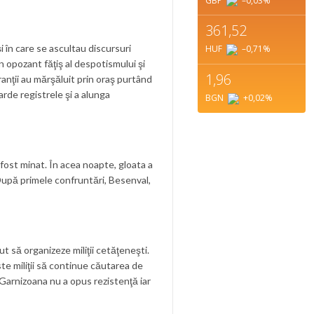
GBP
–0,03
%
361,52
i în care se ascultau discursuri
HUF
–0,71
%
un opozant făţiş al despotismului şi
1,96
tranţii au mărşăluit prin oraş purtând
arde registrele şi a alunga
BGN
+0,02
%
 fost minat. În acea noapte, gloata a
 După primele confruntări, Besenval,
t să organizeze miliţii cetăţeneşti.
ste miliţii să continue căutarea de
 Garnizoana nu a opus rezistenţă iar