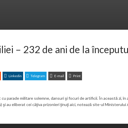
iei – 232 de ani de la începutu
Linkedin
Telegram
E-mail
Print
 parade militare solemne, dansuri şi focuri de artificii. În această zi, în a
şi au eliberat cei câţiva prizonieri ţinuţi aici, notează site-ul Ministerului