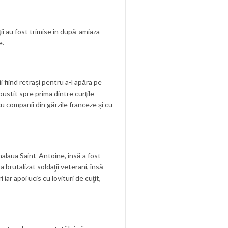
ii au fost trimise în după-amiaza
e.
i fiind retraşi pentru a-l apăra pe
pustit spre prima dintre curţile
u companii din gărzile franceze şi cu
halaua Saint-Antoine, însă a fost
brutalizat soldaţii veterani, însă
ar apoi ucis cu lovituri de cuţit,