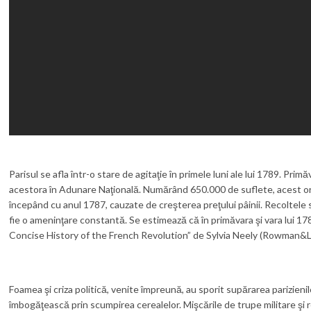
Parisul se afla într-o stare de agitaţie în primele luni ale lui 1789. Pr
acestora în Adunare Naţională. Numărând 650.000 de suflete, acest or
începând cu anul 1787, cauzate de creşterea preţului pâinii. Recoltele 
fie o ameninţare constantă. Se estimează că în primăvara şi vara lui 178
Concise History of the French Revolution” de Sylvia Neely (Rowman&Litt
Foamea şi criza politică, venite împreună, au sporit supărarea parizienil
îmbogăţească prin scumpirea cerealelor. Mişcările de trupe militare şi r