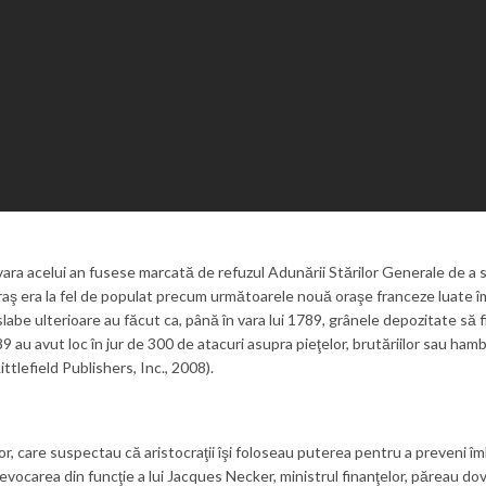
imăvara acelui an fusese marcată de refuzul Adunării Stărilor Generale de a 
aş era la fel de populat precum următoarele nouă oraşe franceze luate î
slabe ulterioare au făcut ca, până în vara lui 1789, grânele depozitate să
9 au avut loc în jur de 300 de atacuri asupra pieţelor, brutăriilor sau ham
lefield Publishers, Inc., 2008).
or, care suspectau că aristocraţii îşi foloseau puterea pentru a preveni îmb
evocarea din funcţie a lui Jacques Necker, ministrul finanţelor, păreau dov