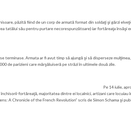
isoare, păzită fiind de un corp de armată format din soldaţi şi gărzi elveţ
 cererea tatălui său pentru purtare necorespunzătoare) iar fortăreaţa însăş
u se terminase. Armata ar fi avut timp să ajungă şi să disperseze mulţimea, 
.000 de parizieni care mărşăluiseră pe străzi în ultimele două zile.
Pe 14 iulie, ap
a închisorii-fortăreaţă, majoritatea dintre ei localnici, artizani care locui
zens: A Chronicle of the French Revolution” scris de Simon Schama şi pub