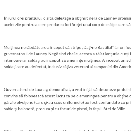
În jurul orei prânzului, o altă delegaţie a obţinut de la de Launey promi
acelei zile pentru a cere predarea fortăreţei unui corp de miliţie care s
Mulţimea nerăbdătoare a început să strige „Daţi-ne Bastilia!” iar un fost 
guvernatorul de Launey. Negăsind cheile, acesta a tăiat lanţurile curţii 
interioare iar soldaţii au început să ameninţe mulţimea. A început un sc
soldaţi care au defectat, inclusiv câţiva veterani ai campaniei din Ameri
Guvernatorul de Launay, demoralizat, a vrut iniţial să detoneze praful 
convins să folosească acest lucru ca pe o ameninţare pentru a obţine o e
gărzile elveţiene (care şi-au scos uniformele) au fost confundate cu prizo
sabie şi baionetă, precum şi cu focuri de pistol, în faţa Hôtel de Ville.