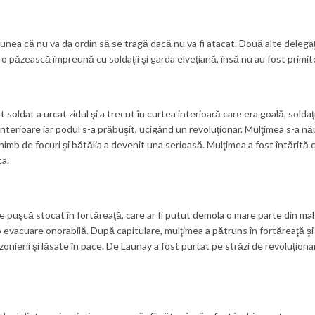
siunea că nu va da ordin să se tragă dacă nu va fi atacat. Două alte delegaţ
ă o păzească împreună cu soldaţii şi garda elveţiană, însă nu au fost primit
soldat a urcat zidul şi a trecut în curtea interioară care era goală, soldaţi
interioare iar podul s-a prăbuşit, ucigând un revoluţionar. Mulţimea s-a nă
himb de focuri şi bătălia a devenit una serioasă. Mulţimea a fost întărită c
ca.
de puşcă stocat în fortăreaţă, care ar fi putut demola o mare parte din ma
vacuare onorabilă. După capitulare, mulţimea a pătruns în fortăreaţă şi a 
nierii şi lăsate în pace. De Launay a fost purtat pe străzi de revoluţionari i