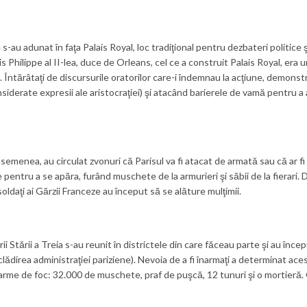
s-au adunat în faţa Palais Royal, loc tradiţional pentru dezbateri politice ş
is Philippe al II-lea, duce de Orleans, cel ce a construit Palais Royal, era 
a). Întărâtaţi de discursurile oratorilor care-i îndemnau la acţiune, demons
nsiderate expresii ale aristocraţiei) şi atacând barierele de vamă pentru a 
semenea, au circulat zvonuri că Parisul va fi atacat de armată sau că ar fi
 pentru a se apăra, furând muschete de la armurieri şi săbii de la fierari.
soldaţi ai Gărzii Franceze au început să se alăture mulţimii.
Stării a Treia s-au reunit în districtele din care făceau parte şi au începu
clădirea administraţiei pariziene). Nevoia de a fi înarmaţi a determinat ace
s arme de foc: 32.000 de muschete, praf de puşcă, 12 tunuri şi o mortieră.