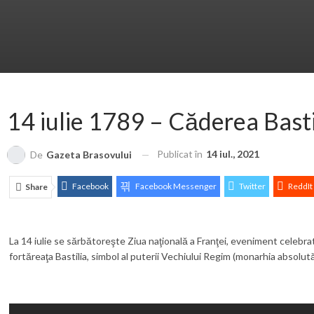
14 iulie 1789 – Căderea Bastil
Publicat în
14 iul., 2021
De
Gazeta Brasovului
Facebook
Facebook Messenger
Twitter
ReddIt
Share
La 14 iulie se sărbătoreşte Ziua naţională a Franţei, eveniment celebrat cu
fortăreaţa Bastilia, simbol al puterii Vechiului Regim (monarhia absolută) 