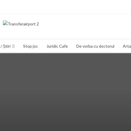
/ Știri
Stop joc
Juridic Cafe
De vorba cu doctorul
Arta