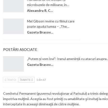
microbuzele de milioane, în…
Alexandru R. Cantemir
Mel Gibson revine cu filmul care
poate zgudui lumea – „The…
Gazeta Brasovului
POSTĂRI ASOCIATE
„Putem și vom lovi”: Iranul amenință cu atacuri asupra
Gazeta Brasovului
ÎNAPOI
ÎNAINTE
1 din 67
Comitetul Permanent (guvernul revoluţionar al Parisului) a trimis delega
împotriva mulţimii. Aceştia au fost primiţi cu amabilitate şi invitaţi la 
interceptate în aceeaşi dimineaţă de către mulţime.