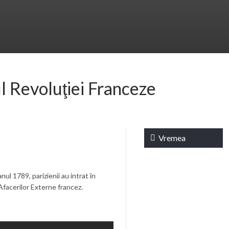
l Revoluţiei Franceze
Vremea
Braşov,
nul 1789, parizienii au intrat în
 Afacerilor Externe francez.
RO
18:37,
aug. 4,
2026