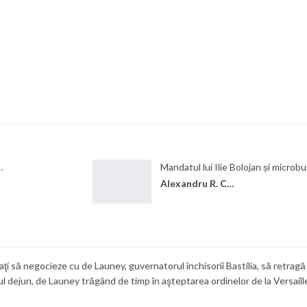
…
Mandatul lui Ilie Bolojan și microbu
Alexandru R. Cantemir
ţi să negocieze cu de Launey, guvernatorul închisorii Bastilia, să retragă
micul dejun, de Launey trăgând de timp în aşteptarea ordinelor de la Versaill