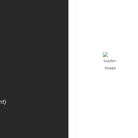
31
°C
Cer Senin
Rafală
vânturi:
3 mph
Nori:
0%
Vizibilitate:
10 km
Răsărit de
soare:
05:04
Apus:
19:44
3
25 %
1017
mph
mb