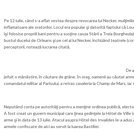
Pe 12 iulie, când s-a aflat vestea despre revocarea lui Necker, mulţimile 
inflamatoare ale oratorilor. Locul era popular şi datorită faptului că Lou
îşi folosise propriii bani pentru a susţine cauza Stării a Treia (burghezi
bustul ducelui de Orleans şi pe cel al lui Necker, închizând teatrele (co
perceptorii, notează lucrarea citată.
De a
jefuit o mănăstire, în căutare de grâne. În oraş, oamenii au căutat arme
comandatul militar al Parisului, a retras cavaleria la Champ de Mars, iar 
Neputând conta pe autorităţi pentru a menţine ordinea publică, electorii 
A fost creat un guvern municipal care ţinea şedinţele la Hôtel de Ville (
arme şi în data de 13 iulie. Atacul asupra Hôtel des Invalides le-a adu
armele confiscate de aici au servit la luarea Bastiliei.