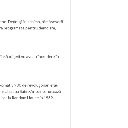
iene. Deţinuţi, în schimb, rămăseseră
i era programată pentru demolare,
însă ofiţerii nu aveau încredere în
roximativ 900 de revoluţionari erau
au în mahalaua Saint-Antoine, notează
licat la Random House în 1989.