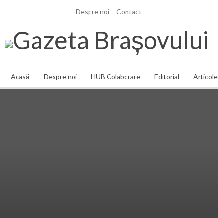
Despre noi
Contact
marți, 4 aug., 2026
Acasă
Despre noi
HUB Colaborare
Editorial
Articole 