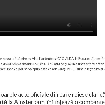
ilor spuse o întâlnire cu Alan Hardenberg CEO ALDA, la București, „ am r
dea drept reprezentantul ALDA (… ) nu știu ce și-au imaginat diverși actori
orare, însă ce pot să vă spun este că adevărații ALDA sunt în legătură și v
rele acte oficiale din care reiese clar 
tă la Amsterdam, înființează o companie