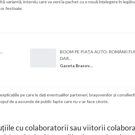
ltă variantă, interviu care va veni la pachet cu o nouă înțelegere în legăt
or festivale.
a…
BOOM PE PIAȚA AUTO: ROMÂNII FUG
DAR…
Gazeta Brasovului
plicațiile pe care le dați eventualilor parteneri, brașovenilor și consilieril
scopul de a ascunde de public fapte care nu v-ar face cinste.
uțiile cu colaboratorii sau viitorii colabor