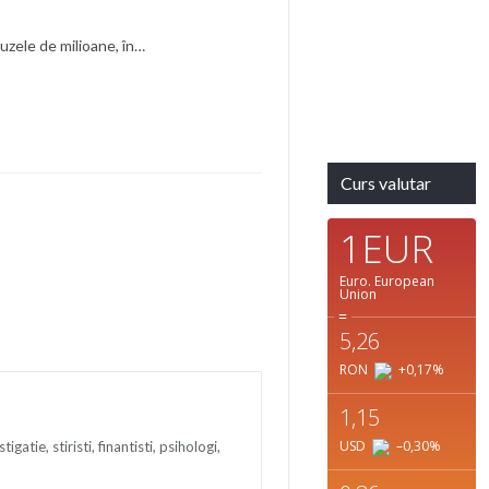
Ultima
actualizare:
buzele de milioane, în…
20:12
Weather from
OpenWeatherMap
Curs valutar
1EUR
Euro.
European
Union
=
5,26
RON
+0,17
%
1,15
USD
–0,30
%
tie, stiristi, finantisti, psihologi,