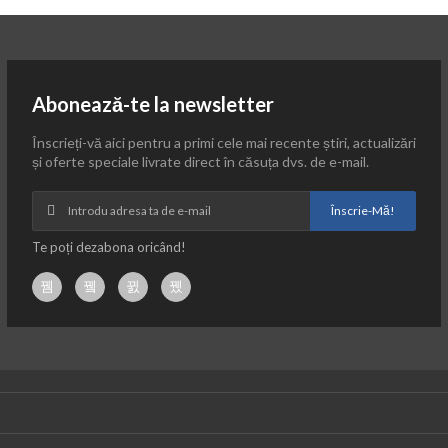
Abonează-te la newsletter
Înscrieți-vă aici pentru a primi cele mai recente știri, actualizări
și oferte speciale livrate direct în căsuța dvs. de e-mail.
Înscrie-Mă!
Te poți dezabona oricând!