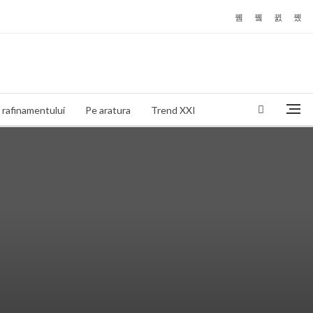
 rafinamentului
Pe aratura
Trend XXI