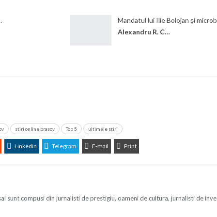
…
Mandatul lui Ilie Bolojan și micro
Alexandru R. Cantemir
ov
stiri online brasov
Top 5
ultimele stiri
Linkedin
Telegram
E-mail
Print
unt compusi din jurnalisti de prestigiu, oameni de cultura, jurnalisti de investiga