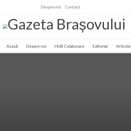
Despre noi
Contact
joi, 6 aug., 2026
Acasă
Despre noi
HUB Colaborare
Editorial
Articole 