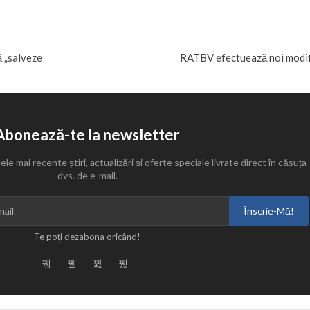
ă „salveze
RATBV efectuează noi modifi
Abonează-te la newsletter
cele mai recente știri, actualizări și oferte speciale livrate direct în căsuța
dvs. de e-mail.
Înscrie-Mă!
Te poți dezabona oricând!