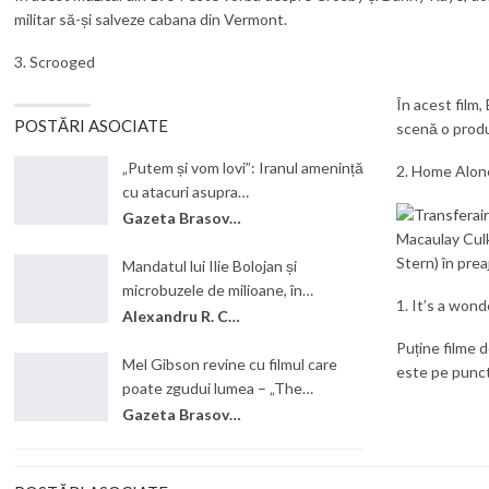
militar să-și salveze cabana din Vermont.
3. Scrooged
În acest film,
POSTĂRI ASOCIATE
scenă o produc
„Putem și vom lovi”: Iranul amenință
2. Home Alon
cu atacuri asupra…
Gazeta Brasovului
Macaulay Culki
Stern) în prea
Mandatul lui Ilie Bolojan și
microbuzele de milioane, în…
1. It’s a wonde
Alexandru R. Cantemir
Puține filme d
Mel Gibson revine cu filmul care
este pe punctu
poate zgudui lumea – „The…
Gazeta Brasovului