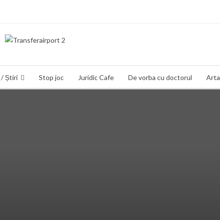
/ Știri
Stop joc
Juridic Cafe
De vorba cu doctorul
Arta