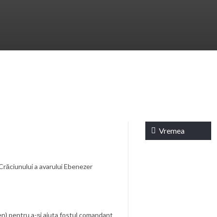
Vremea
Braşov, RO
 Crăciunului a avarului Ebenezer
20:12,
aug. 6,
2026
en) pentru a-și ajuta fostul comandant