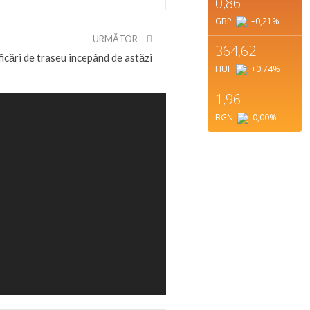
0,86
GBP
–0,21
%
URMĂTOR
364,62
cări de traseu începând de astăzi
HUF
+0,74
%
1,96
BGN
0,00
%