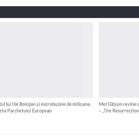
l lui Ilie Bolojan și microbuzele de milioane,
Mel Gibson revine c
heta Parchetului European
– „The Resurrectio