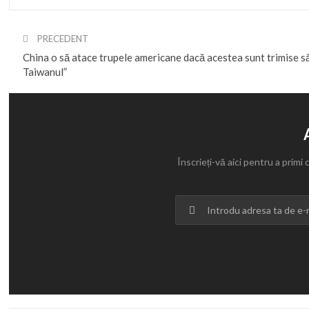
PRECEDENT
China o să atace trupele americane dacă acestea sunt trimise s
Taiwanul”
Înscrieți-vă aici pentru a primi 