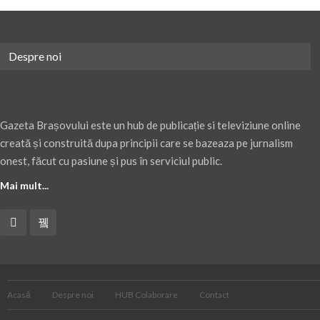
Despre noi
Gazeta Brașovului este un hub de publicație si televiziune online
creată și construită dupa principii care se bazeaza pe jurnalism
onest, făcut cu pasiune și pus în serviciul public.
Mai mult...
Acasă
Despre noi
HUB Colaborare
Contact