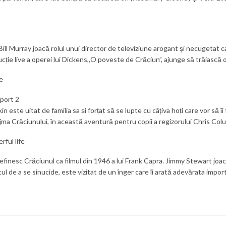
 Bill Murray joacă rolul unui director de televiziune arogant și necugetat 
ție live a operei lui Dickens,,O poveste de Crăciun”, ajunge să trăiască 
e
n este uitat de familia sa și forțat să se lupte cu câțiva hoți care vor să îi
jma Crăciunului, în această aventură pentru copii a regizorului Chris Col
rful life
efinesc Crăciunul ca filmul din 1946 a lui Frank Capra. Jimmy Stewart joacă
l de a se sinucide, este vizitat de un înger care îi arată adevărata importa