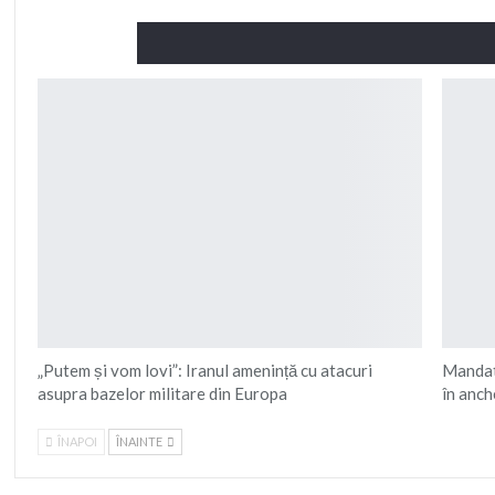
Citește și
„Putem și vom lovi”: Iranul amenință cu atacuri
Mandatu
asupra bazelor militare din Europa
în anc
ÎNAPOI
ÎNAINTE