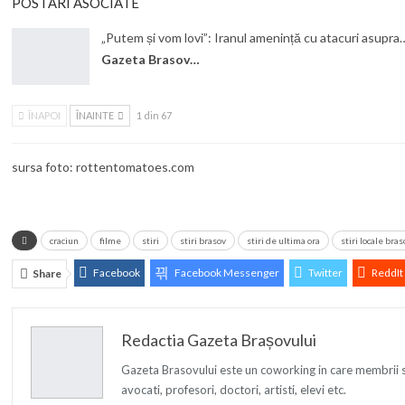
POSTĂRI ASOCIATE
„Putem și vom lovi”: Iranul amenință cu atacuri asupra
Gazeta Brasovului
ÎNAPOI
ÎNAINTE
1 din 67
sursa foto: rottentomatoes.com
craciun
filme
stiri
stiri brasov
stiri de ultima ora
stiri locale bras
Facebook
Facebook Messenger
Twitter
ReddIt
Share
Redactia Gazeta Brașovului
Gazeta Brasovului este un coworking in care membrii sai s
avocati, profesori, doctori, artisti, elevi etc.