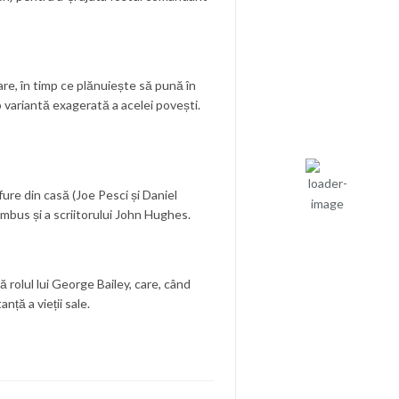
20
°C
care, în timp ce plănuiește să pună în
nori împrăștiați
o variantă exagerată a acelei povești.
Umiditate:
83
%
Presiune:
1016
mb
Vânt:
5 mph
 fure din casă (Joe Pesci și Daniel
Rafală vânturi:
umbus și a scriitorului John Hughes.
6 mph
Nori:
48%
Vizibilitate:
10
 rolul lui George Bailey, care, când
km
nță a vieții sale.
Răsărit de
soare:
05:07
Apus:
19:41
Detaliat