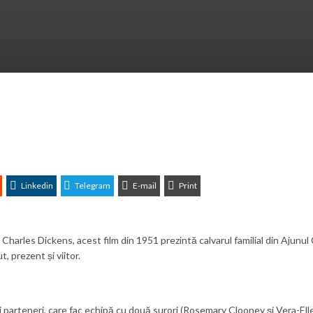
Linkedin
Telegram
E-mail
Print
Charles Dickens, acest film din 1951 prezintă calvarul familial din Ajunul
, prezent și viitor.
 parteneri, care fac echipă cu două surori (Rosemary Clooney și Vera-Ell