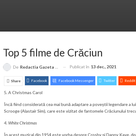
Top 5 filme de Crăciun
Publicat în
13 dec., 2021
De
Redactia Gazeta Brașovului
Facebook
Facebook Messenger
Twitter
ReddIt
Share
5. A Christmas Carol
Încă fiind considerată cea mai bună adaptare a poveștii legendare a lui 
Scrooge (Alastair Sim), care este vizitat de fantomele Crăciunului trecut
4. White Christmas
În acest muzical din 1954 este vorba despre Crosby și Danny Kaye, doi