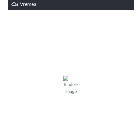
Vremea
Braşov, RO
04:12,
aug. 7, 2026
16
°C
cer senin
79 %
1015 mb
3 mph
Rafală vânturi:
2 mph
Nori:
0%
Vizibilitate:
10 km
Răsărit de soare:
05:08
Apus:
19:40
Detaliat