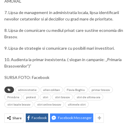
AMURAL
7. Lipsa de management in administratia locala, lipsa identificarii
nevoilor cetatenilor si al deciziilor cu grad mare de prioritate.
8. Lipsa de comunicare cu mediul privat care sustine economia din
Brasov.
9. Lipsa de strategie si comunicare cu posibili mari investitori.
10. Audienta la primar inexistenta. ( slogan in campanie: „Primaria
Brasovenilor”)”
SURSA FOTO: Facebook
administratie
allen coliban
Flavia Boghiu
primar brasov
Primărie
protest
stiri
stiri brasov
stiri de ultima ora
stiri locale brasov
stiri online brasov
ultimele stiri
Facebook
Facebook Messenger
Share