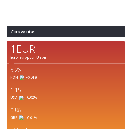
Ultima actualizare: 04:02
Weather from OpenWeatherMap
Curs valutar
1EUR
Euro.
European Union
=
5,26
RON
–0,01
%
1,15
USD
–0,02
%
0,86
GBP
–0,01
%