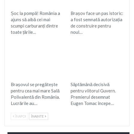
Șoc la pompă! România a
Brașov face un pas istoric:
ajuns să aibă cei mai
a fost semnată autorizația
scumpi carburanți dintre
de construire pentru
toate țările…
noul…
Brașovul se pregătește
Săptămână decisivă
pentru cea mai mare Sală
pentru viitorul Guvern.
Polivalentă din România.
Premierul desemnat
Lucrările au…
Eugen Tomac începe…
ÎNAPOI
ÎNAINTE