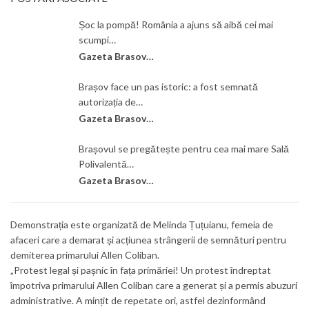
Șoc la pompă! România a ajuns să aibă cei mai
scumpi…
Gazeta Brasovului
Brașov face un pas istoric: a fost semnată
autorizația de…
Gazeta Brasovului
Brașovul se pregătește pentru cea mai mare Sală
Polivalentă…
Gazeta Brasovului
Demonstrația este organizată de Melinda Țuțuianu, femeia de
afaceri care a demarat și acțiunea strângerii de semnături pentru
demiterea primarului Allen Coliban.
„Protest legal și pașnic în fața primăriei! Un protest îndreptat
împotriva primarului Allen Coliban care a generat și a permis abuzuri
administrative. A mințit de repetate ori, astfel dezinformând