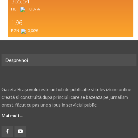
365,54
HUF
+0,07
%
1,96
BGN
0,00
%
Despre noi
Gazeta Brașovului este un hub de publicație si televiziune online
creată și construită dupa principii care se bazeaza pe jurnalism
onest, făcut cu pasiune și pus în serviciul public.
Mai mult...