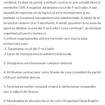
cetățenii. Pe linie de partid, a atribuit contracte prin achiziții directe
membrilor USR. A bugetat dărâmarea crucii din P-ța Eroilor. A dat
dovadă de repetate ori de faptul că este incompetent și nu
înțelege ce înseamnă managementul în administrație. A mințit de la
începutul carierei că ar fi absolvent. A mințit spunând că nu avea de
gând să dărâme crucea din P-ța Eroilor! Lista continuă!”, au declarat
organizatorii pentru
mytex.ro.
Conform organizatorilor, printre motivele care stau la baza
protestului sunt:
„1. Daramarea crucii din P-ta Eroilor
2. Lipsa de transparenta in administratia locala
3. Denigrarea unui brasovean-campion national
4. Atribuirea contractelor catre firmele de casa si membrii de partid
USR prin achizitie directa
5. Favorizarea marilor companii straine in defavoarea companiilor
mici si mijlocii din Brasov.
6. Musamalizarea abuzului facut de catre Viceprimar Flavia Boghiu –