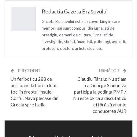
Redactia Gazeta Brașovului
Gazeta Brasovului este un coworking in care
membrii sai sunt compusi din jurnalisti de
prestigiu, oameni de cultura, jurnalisti de
investigatie, stiristi, finantisti, psihologi, avocati,
profesori, doctori, artisti, elevi etc.
PRECEDENT
URMĂTOR
Un feribot cu 288 de
Claudiu Târziu: Nu știam
persoane la bord a luat
că George Simion va
foc, în dreptul insulei
participa la ședința PMP /
Corfu. Nava plecase din
Nu este ok că a discutat cu
Grecia spre Italia
ei fără să anunțe
conducerea AUR