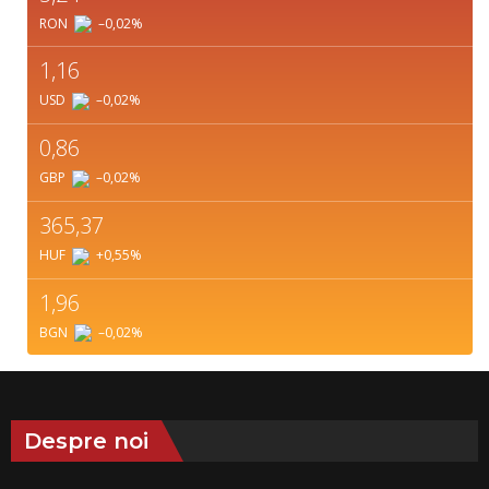
RON
–0,02
%
1,16
USD
–0,02
%
0,86
GBP
–0,02
%
365,37
HUF
+0,55
%
1,96
BGN
–0,02
%
Despre noi