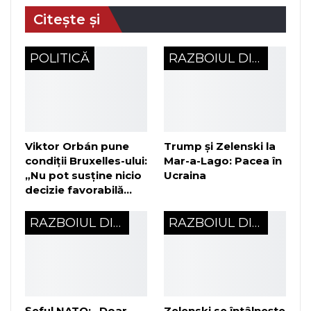
Citește și
POLITICĂ
RAZBOIUL DIN UCRAINA
Viktor Orbán pune
Trump și Zelenski la
condiții Bruxelles-ului:
Mar-a-Lago: Pacea în
„Nu pot susține nicio
Ucraina
decizie favorabilă…
RAZBOIUL DIN UCRAINA
RAZBOIUL DIN UCRAINA
Șeful NATO: „Doar
Zelenski se întâlnește