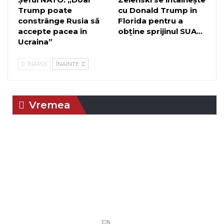
Trump poate
cu Donald Trump în
constrânge Rusia să
Florida pentru a
accepte pacea în
obține sprijinul SUA…
Ucraina”
ÎNAPOI
ÎNAINTE
Vremea
Braşov, RO
12:52,
aug. 9, 2026
25
°C