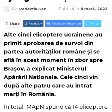
Publicat în
8 mart., 2022
De
Redactia Gazeta Brașovului
Facebook
Facebook Messenger
Twitter
Share
ReddIt
Linkedin
Telegram
WhatsApp
Alte cinci elicoptere ucrainene au
primit aprobarea de survol din
E-mail
Print
partea autorităților române și se
află în acest moment în zbor spre
Brașov, a explicat Ministerul
Apărării Naționale. Cele cinci vin
după alte patru care au intrat
marți în România.
În total, MApN spune că 14 elicoptere