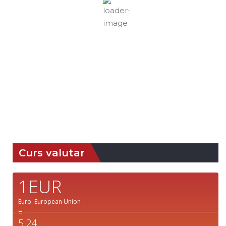
Cer Senin
Rafală vânturi:
6 mph
Nori:
6%
Vizibilitate:
10 km
Răsărit de soare:
05:11
Apus:
19:37
43 %
1018 mb
8 mph
Detaliat
Ultima actualizare: 12:52
Weather from OpenWeatherMap
Curs valutar
1EUR
Euro.
European Union
=
5,24