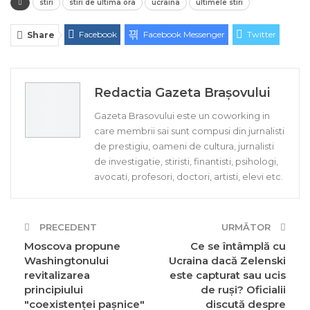
stiri
stiri de ultima ora
ucraina
ultimele stiri
Facebook
Facebook Messenger
Twitter
Share
ReddIt
Linkedin
Telegram
WhatsApp
E-mail
Print
Redactia Gazeta Brașovului
Gazeta Brasovului este un coworking in
care membrii sai sunt compusi din jurnalisti
de prestigiu, oameni de cultura, jurnalisti
de investigatie, stiristi, finantisti, psihologi,
avocati, profesori, doctori, artisti, elevi etc.
PRECEDENT
URMĂTOR
Moscova propune
Ce se întâmplă cu
Washingtonului
Ucraina dacă Zelenski
revitalizarea
este capturat sau ucis
principiului
de ruşi? Oficialii
″coexistenţei paşnice″⁣
discută despre