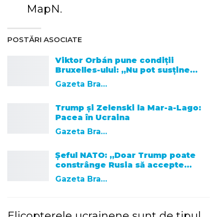
MapN.
POSTĂRI ASOCIATE
Viktor Orbán pune condiții
Bruxelles-ului: „Nu pot susține…
Gazeta Brasovului
Trump și Zelenski la Mar-a-Lago:
Pacea în Ucraina
Gazeta Brasovului
Șeful NATO: „Doar Trump poate
constrânge Rusia să accepte…
Gazeta Brasovului
Elicopterele ucrainene sunt de tipul