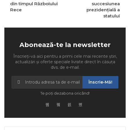
din timpul Războiului
succesiunea
Rece
prezidenţială a
statului
Abonează-te la newsletter
Înscrieți-vă aici pentru a primi cele mai recente știri,
actualizări și oferte speciale livrate direct în căsuța
dvs. de e-mail.
Înscrie-Mă!
Te poți dezabona oricând!