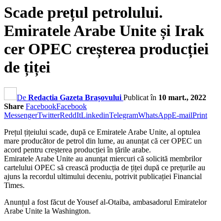
Scade prețul petrolului.
Emiratele Arabe Unite și Irak
cer OPEC creșterea producției
de țiței
De
Redactia Gazeta Brașovului
Publicat în
10 mart., 2022
Share
Facebook
Facebook
Messenger
Twitter
ReddIt
Linkedin
Telegram
WhatsApp
E-mail
Print
Prețul țițeiului scade, după ce Emiratele Arabe Unite, al optulea
mare producător de petrol din lume, au anunțat că cer OPEC un
acord pentru creșterea producției în țările arabe.
Emiratele Arabe Unite au anunțat miercuri că solicită membrilor
cartelului OPEC să crească producția de țiței după ce prețurile au
ajuns la recordul ultimului deceniu, potrivit publicației Financial
Times.
Anunțul a fost făcut de Yousef al-Otaiba, ambasadorul Emiratelor
Arabe Unite la Washington.