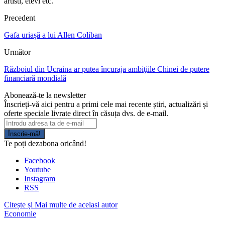
artisti, elevi etc.
Precedent
Gafa uriașă a lui Allen Coliban
Următor
Războiul din Ucraina ar putea încuraja ambiţiile Chinei de putere
financiară mondială
Abonează-te la newsletter
Înscrieți-vă aici pentru a primi cele mai recente știri, actualizări și
oferte speciale livrate direct în căsuța dvs. de e-mail.
Înscrie-mă!
Te poți dezabona oricând!
Facebook
Youtube
Instagram
RSS
Citește și
Mai multe de acelasi autor
Economie