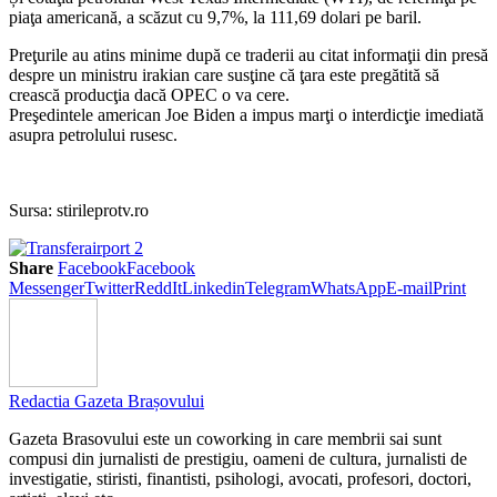
piaţa americană, a scăzut cu 9,7%, la 111,69 dolari pe baril.
Preţurile au atins minime după ce traderii au citat informaţii din presă
despre un ministru irakian care susţine că ţara este pregătită să
crească producţia dacă OPEC o va cere.
Preşedintele american Joe Biden a impus marţi o interdicţie imediată
asupra petrolului rusesc.
Sursa: stirileprotv.ro
Share
Facebook
Facebook
Messenger
Twitter
ReddIt
Linkedin
Telegram
WhatsApp
E-mail
Print
Redactia Gazeta Brașovului
Gazeta Brasovului este un coworking in care membrii sai sunt
compusi din jurnalisti de prestigiu, oameni de cultura, jurnalisti de
investigatie, stiristi, finantisti, psihologi, avocati, profesori, doctori,