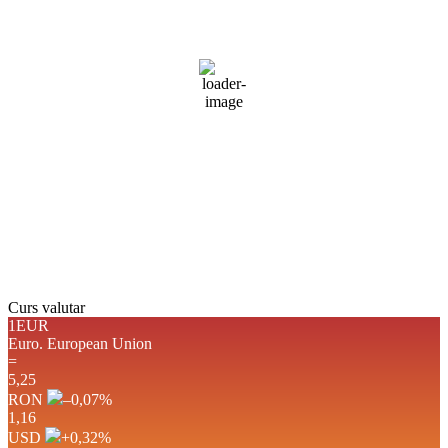
cer senin
49 %
1011 mb
8 mph
Rafală vânturi:
13 mph
Nori:
9%
Vizibilitate:
10 km
Răsărit de soare:
05:08
Apus:
19:40
Detaliat
Ultima actualizare: 18:22
Weather from OpenWeatherMap
Curs valutar
1EUR
Euro.
European Union
=
5,25
RON
–0,07
%
1,16
USD
+0,32
%