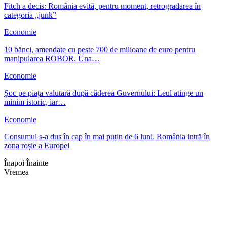
Fitch a decis: România evită, pentru moment, retrogradarea în
categoria „junk”
Economie
10 bănci, amendate cu peste 700 de milioane de euro pentru
manipularea ROBOR. Una…
Economie
Șoc pe piața valutară după căderea Guvernului: Leul atinge un
minim istoric, iar…
Economie
Consumul s-a dus în cap în mai puțin de 6 luni. România intră în
zona roșie a Europei
Înapoi
Înainte
Vremea
Braşov, RO
18:22,
aug. 7, 2026
29
°C