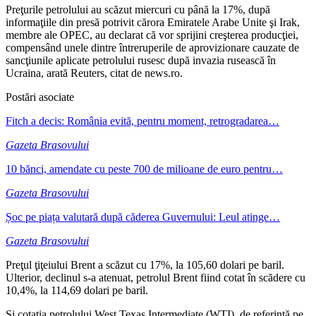
Preţurile petrolului au scăzut miercuri cu până la 17%, după
informaţiile din presă potrivit cărora Emiratele Arabe Unite şi Irak,
membre ale OPEC, au declarat că vor sprijini creşterea producţiei,
compensând unele dintre întreruperile de aprovizionare cauzate de
sancţiunile aplicate petrolului rusesc după invazia rusească în
Ucraina, arată Reuters, citat de news.ro.
Postări asociate
Fitch a decis: România evită, pentru moment, retrogradarea…
Gazeta Brasovului
10 bănci, amendate cu peste 700 de milioane de euro pentru…
Gazeta Brasovului
Șoc pe piața valutară după căderea Guvernului: Leul atinge…
Gazeta Brasovului
Preţul ţiţeiului Brent a scăzut cu 17%, la 105,60 dolari pe baril.
Ulterior, declinul s-a atenuat, petrolul Brent fiind cotat în scădere cu
10,4%, la 114,69 dolari pe baril.
Și cotaţia petrolului West Texas Intermediate (WTI), de referinţă pe