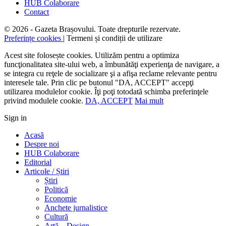
HUB Colaborare
Contact
© 2026 - Gazeta Brașovului. Toate drepturile rezervate.
Preferințe cookies
| Termeni și condiții de utilizare
Acest site folosește cookies. Utilizăm pentru a optimiza
funcţionalitatea site-ului web, a îmbunătăţi experienţa de navigare, a
se integra cu reţele de socializare şi a afişa reclame relevante pentru
interesele tale. Prin clic pe butonul "DA, ACCEPT" accepţi
utilizarea modulelor cookie. Îţi poţi totodată schimba preferinţele
privind modulele cookie.
DA, ACCEPT
Mai mult
Sign in
Acasă
Despre noi
HUB Colaborare
Editorial
Articole / Știri
Știri
Politică
Economie
Anchete jurnalistice
Cultură
Artă – Design