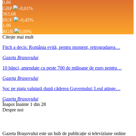
0,86
GBP
–0,01
%
363,68
HUF
–0,45
%
1,96
BGN
0,00
%
Citește mai mult
Fitch a decis: România evită, pentru moment, retrogradarea…
Gazeta Brasovului
10 bănci, amendate cu peste 700 de milioane de euro pentru…
Gazeta Brasovului
Șoc pe piața valutară după căderea Guvernului: Leul atinge…
Gazeta Brasovului
Înapoi
Înainte
1 din 28
Despre noi
Gazeta Brașovului este un hub de publicație si televiziune online