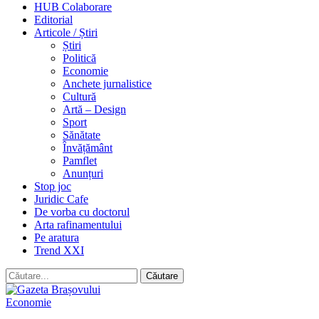
HUB Colaborare
Editorial
Articole / Știri
Știri
Politică
Economie
Anchete jurnalistice
Cultură
Artă – Design
Sport
Sănătate
Învățământ
Pamflet
Anunțuri
Stop joc
Juridic Cafe
De vorba cu doctorul
Arta rafinamentului
Pe aratura
Trend XXI
Economie