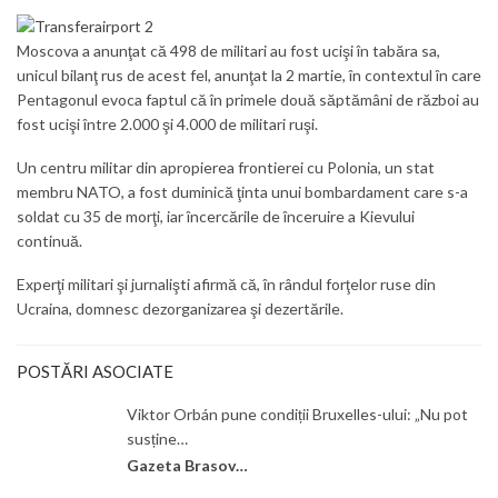
Moscova a anunţat că 498 de militari au fost ucişi în tabăra sa,
unicul bilanţ rus de acest fel, anunţat la 2 martie, în contextul în care
Pentagonul evoca faptul că în primele două săptămâni de război au
fost ucişi între 2.000 şi 4.000 de militari ruşi.
Un centru militar din apropierea frontierei cu Polonia, un stat
membru NATO, a fost duminică ţinta unui bombardament care s-a
soldat cu 35 de morţi, iar încercările de înceruire a Kievului
continuă.
Experţi militari şi jurnalişti afirmă că, în rândul forţelor ruse din
Ucraina, domnesc dezorganizarea şi dezertările.
POSTĂRI ASOCIATE
Viktor Orbán pune condiții Bruxelles-ului: „Nu pot
susține…
Gazeta Brasovului