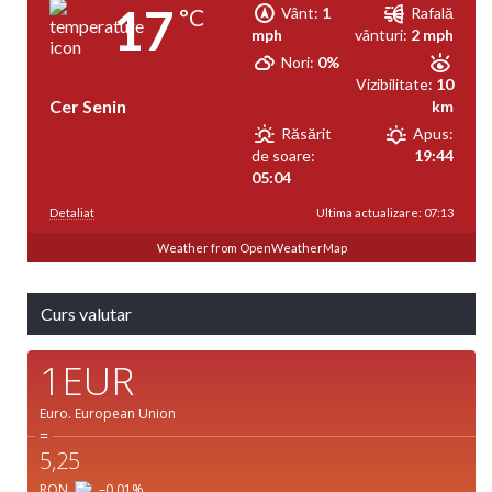
17
°C
Vânt:
1
Rafală
mph
vânturi:
2 mph
Nori:
0%
Vizibilitate:
10
Cer Senin
km
Răsărit
Apus:
de soare:
19:44
05:04
Detaliat
Ultima actualizare: 07:13
Weather from OpenWeatherMap
Curs valutar
1EUR
Euro.
European Union
=
5,25
RON
–0,01
%