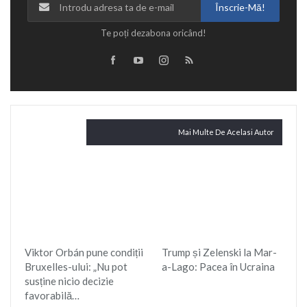
Înscrie-Mă!
Te poți dezabona oricând!
Citește și
Mai Multe De Acelasi Autor
Viktor Orbán pune condiții
Trump și Zelenski la Mar-
Bruxelles-ului: „Nu pot
a-Lago: Pacea în Ucraina
susține nicio decizie
favorabilă…