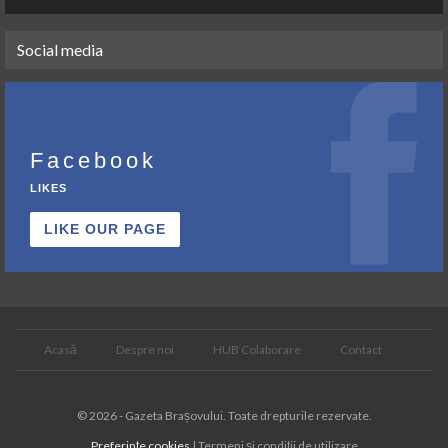
Social media
Facebook
LIKES
LIKE OUR PAGE
Acasă
Despre noi
HUB Colaborare
Contact
© 2026 - Gazeta Brașovului. Toate drepturile rezervate.
Preferințe cookies
| Termeni și condiții de utilizare