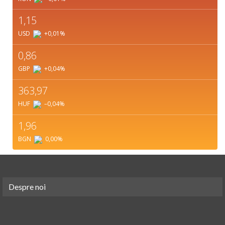
1,15
USD
+0,01
%
0,86
GBP
+0,04
%
363,97
HUF
–0,04
%
1,96
BGN
0,00
%
Despre noi