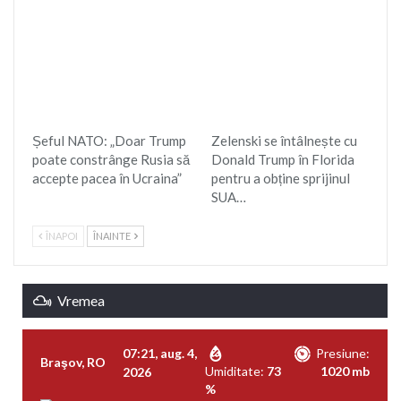
Șeful NATO: „Doar Trump
Zelenski se întâlnește cu
poate constrânge Rusia să
Donald Trump în Florida
accepte pacea în Ucraina”
pentru a obține sprijinul
SUA…
ÎNAPOI
ÎNAINTE
Vremea
07:21,
aug. 4,
Presiune:
Braşov, RO
Umiditate:
73
1020 mb
2026
%