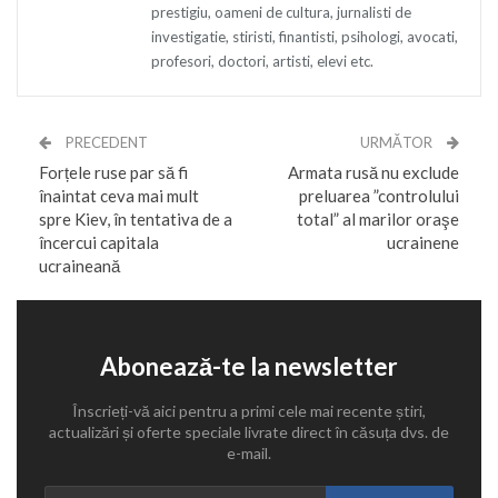
prestigiu, oameni de cultura, jurnalisti de
investigatie, stiristi, finantisti, psihologi, avocati,
profesori, doctori, artisti, elevi etc.
PRECEDENT
URMĂTOR
Forțele ruse par să fi
Armata rusă nu exclude
înaintat ceva mai mult
preluarea ”controlului
spre Kiev, în tentativa de a
total” al marilor oraşe
încercui capitala
ucrainene
ucraineană
Abonează-te la newsletter
Înscrieți-vă aici pentru a primi cele mai recente știri,
actualizări și oferte speciale livrate direct în căsuța dvs. de
e-mail.