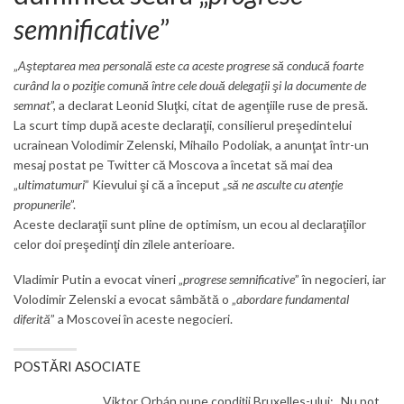
semnificative
”
„
Aşteptarea mea personală este ca aceste progrese să conducă foarte
curând la o poziţie comună între cele două delegaţii şi la documente de
semnat
”, a declarat Leonid Sluţki, citat de agenţiile ruse de presă.
La scurt timp după aceste declaraţii, consilierul preşedintelui
ucrainean Volodimir Zelenski, Mihailo Podoliak, a anunţat într-un
mesaj postat pe Twitter că Moscova a încetat să mai dea
„
ultimatumuri
” Kievului şi că a început „
să ne asculte cu atenţie
propunerile
”.
Aceste declaraţii sunt pline de optimism, un ecou al declaraţiilor
celor doi preşedinţi din zilele anterioare.
Vladimir Putin a evocat vineri „
progrese semnificative
” în negocieri, iar
Volodimir Zelenski a evocat sâmbătă o „
abordare fundamental
diferită
” a Moscovei în aceste negocieri.
POSTĂRI ASOCIATE
Viktor Orbán pune condiții Bruxelles-ului: „Nu pot