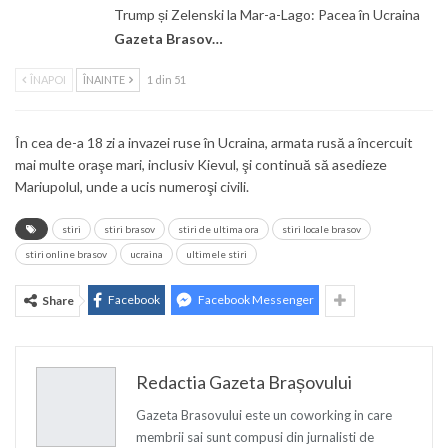
Trump și Zelenski la Mar-a-Lago: Pacea în Ucraina
Gazeta Brasovului
ÎNAPOI
ÎNAINTE
1 din 51
În cea de-a 18 zi a invazei ruse în Ucraina, armata rusă a încercuit
mai multe oraşe mari, inclusiv Kievul, şi continuă să asedieze
Mariupolul, unde a ucis numeroşi civili.
stiri
stiri brasov
stiri de ultima ora
stiri locale brasov
stiri online brasov
ucraina
ultimele stiri
Facebook
Facebook Messenger
Share
Redactia Gazeta Brașovului
Gazeta Brasovului este un coworking in care
membrii sai sunt compusi din jurnalisti de