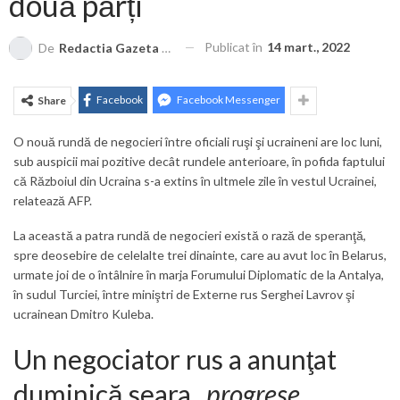
două părți
Publicat în
14 mart., 2022
De
Redactia Gazeta Brașovului
Facebook
Facebook Messenger
Share
O nouă rundă de negocieri între oficiali ruşi şi ucraineni are loc luni,
sub auspicii mai pozitive decât rundele anterioare, în pofida faptului
că Războiul din Ucraina s-a extins în ultmele zile în vestul Ucrainei,
relatează AFP.
La această a patra rundă de negocieri există o rază de speranţă,
spre deosebire de celelalte trei dinainte, care au avut loc în Belarus,
urmate joi de o întâlnire în marja Forumului Diplomatic de la Antalya,
în sudul Turciei, între miniştri de Externe rus Serghei Lavrov şi
ucrainean Dmitro Kuleba.
Un negociator rus a anunţat
duminică seara „
progrese