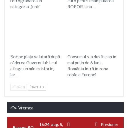
retrogradarea în
euro pentru manipularea
categoria „junk”
ROBOR. Una…
Șoc pe piața valutară după
Consumul s-a dus în cap în
căderea Guvernului: Leul
mai puțin de 6 luni.
atinge un minim istoric,
România intră în zona
iar…
roșie a Europei
ÎNAPOI
ÎNAINTE
Vremea
16:24,
aug. 5,
Presiune:
Braşov, RO