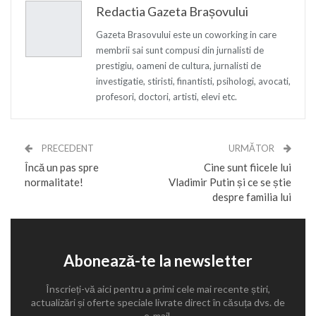
Redactia Gazeta Brașovului
Gazeta Brasovului este un coworking in care
membrii sai sunt compusi din jurnalisti de
prestigiu, oameni de cultura, jurnalisti de
investigatie, stiristi, finantisti, psihologi, avocati,
profesori, doctori, artisti, elevi etc.
PRECEDENT
URMĂTOR
Încă un pas spre
Cine sunt fiicele lui
normalitate!
Vladimir Putin și ce se știe
despre familia lui
Abonează-te la newsletter
Înscrieți-vă aici pentru a primi cele mai recente știri,
actualizări și oferte speciale livrate direct în căsuța dvs. de
e-mail.