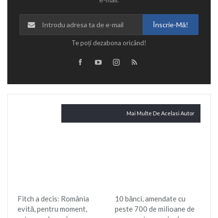
Înscrie-Mă!
Te poți dezabona oricând!
Citește și
Mai Multe De Acelasi Autor
Fitch a decis: România
10 bănci, amendate cu
evită, pentru moment,
peste 700 de milioane de