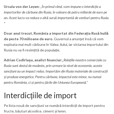
Ursula von der Leyen:
„În primul rând, vom impune o interdicție a
importurilor de cărbune din Rusia, în valoare de patru miliarde de euro pe
an. Acest lucru va reduce o altă sursă importantă de venituri pentru Rusia.
″
Doar anul trecut, România a importat din Federația Rusă huilă
de peste 70 milioane de euro.
Guvernul a anunțat însă că vom
exploata mai mult cărbune în Valea Jiului, iar sistarea importului din
Rusia nu va fi resimțită de populație.
Adrian Codîrlașu, analist financiar:
„Relațiile noastre comerciale cu
Rusia sunt destul de modeste, prin urmare la nivel de economie, aceste
sancțiuni au un impact redus. Importăm din Rusia materiale de construcții
și produse energetice. Pentru cărbune, impactul este minor, nu numai
pentru România, ci și pentru țările din Uniunea Europeană.”
Interdicțiile de import
Pe lista nouă de sancțiuni se numără interdicții de import pentru
fructe, băuturi alcoolice, ciment și lemn.