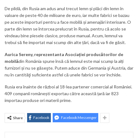
De pildă, din Rusia am adus anul trecut lemn și plăci din lemn în
valoare de peste 40 de milioane de euro, iar multe fabrici se bazau
pe aceste importuri pentru a face mobilă și amenajări interioare. O
parte din lemn se întorcea prelucrat în Rusia, pentru că acolo se
vindeau bine piesele clasice, produse manual. Acum, lemnul va
trebui să fie importat mai scump din alte țări, dacă va fi de găsit.
Aurica Sereny, reprezentanta Asociației producătorilor de
mobilă
din România spune însă că lemnul este mai scump la alți
furnizori și nu se găseşte. Putem aduce din Germania şi Austria, dar
nu în cantităţi suficiente astfel că unele fabrici se vor închide.
Rusia era înainte de război al 18-lea partener comercial al României.
409 companii românești exportau către această țară iar 823
importau produse ori materii prime.
Facebook
Facebook Messenger
Share