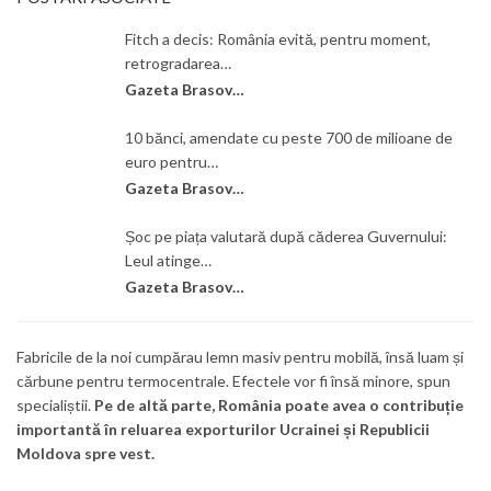
Fitch a decis: România evită, pentru moment,
retrogradarea…
Gazeta Brasovului
10 bănci, amendate cu peste 700 de milioane de
euro pentru…
Gazeta Brasovului
Șoc pe piața valutară după căderea Guvernului:
Leul atinge…
Gazeta Brasovului
Fabricile de la noi cumpărau lemn masiv pentru mobilă, însă luam și
cărbune pentru termocentrale. Efectele vor fi însă minore, spun
specialiștii.
Pe de altă parte, România poate avea o contribuție
importantă în reluarea exporturilor Ucrainei și Republicii
Moldova spre vest.