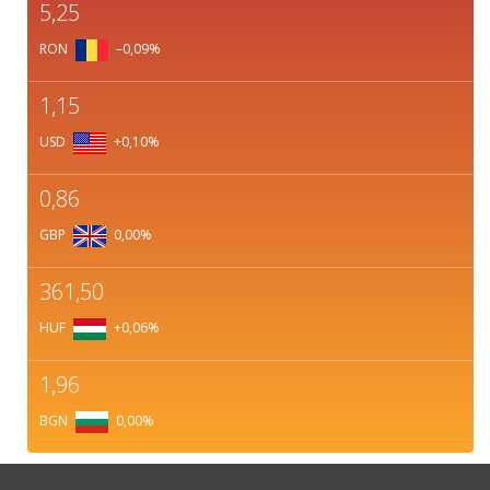
5,25
RON
–0,09
%
1,15
USD
+0,10
%
0,86
GBP
0,00
%
361,50
HUF
+0,06
%
1,96
BGN
0,00
%