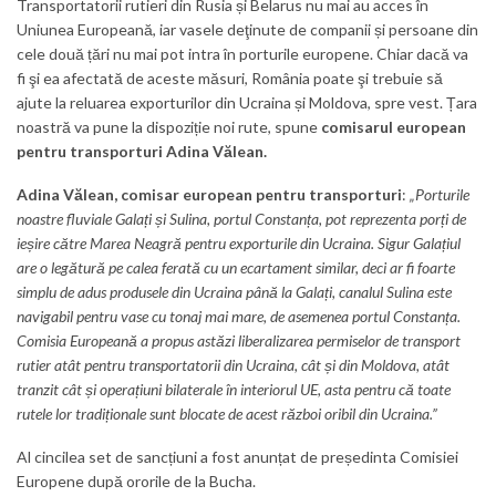
Transportatorii rutieri din Rusia și Belarus nu mai au acces în
Uniunea Europeană, iar vasele deţinute de companii și persoane din
cele două țări nu mai pot intra în porturile europene. Chiar dacă va
fi şi ea afectată de aceste măsuri, România poate şi trebuie să
ajute la reluarea exporturilor din Ucraina și Moldova, spre vest. Țara
noastră va pune la dispoziție noi rute, spune
comisarul european
pentru transporturi Adina Vălean.
Adina Vălean, comisar european pentru transporturi
:
„Porturile
noastre fluviale Galați și Sulina, portul Constanța, pot reprezenta porți de
ieșire către Marea Neagră pentru exporturile din Ucraina.
S
igur Galațiul
are o legătură pe calea ferată cu un ecartament similar, deci ar fi foarte
simplu de adus produsele din Ucraina până la Galați, canalul Sulina este
navigabil pentru vase cu tonaj mai mare, de asemenea portul Constanța.
Comisia Europeană a propus astăzi liberalizarea permiselor de transport
rutier atât pentru transportatorii din Ucraina, cât și din Moldova, atât
tranzit cât și operațiuni bilaterale în interiorul UE, asta pentru că toate
rutele lor tradiționale sunt blocate de acest război oribil din Ucraina.”
Al cincilea set de sancțiuni a fost anunțat de președinta Comisiei
Europene după ororile de la Bucha.