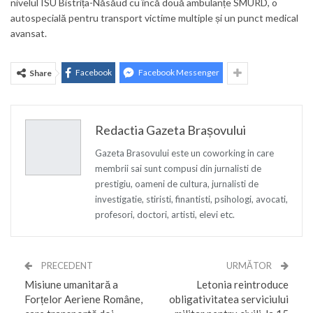
nivelul ISU Bistrița-Năsăud cu încă două ambulanțe SMURD, o
autospecială pentru transport victime multiple și un punct medical
avansat.
Facebook
Facebook Messenger
Share
Redactia Gazeta Brașovului
Gazeta Brasovului este un coworking in care
membrii sai sunt compusi din jurnalisti de
prestigiu, oameni de cultura, jurnalisti de
investigatie, stiristi, finantisti, psihologi, avocati,
profesori, doctori, artisti, elevi etc.
PRECEDENT
URMĂTOR
Misiune umanitară a
Letonia reintroduce
Forțelor Aeriene Române,
obligativitatea serviciului