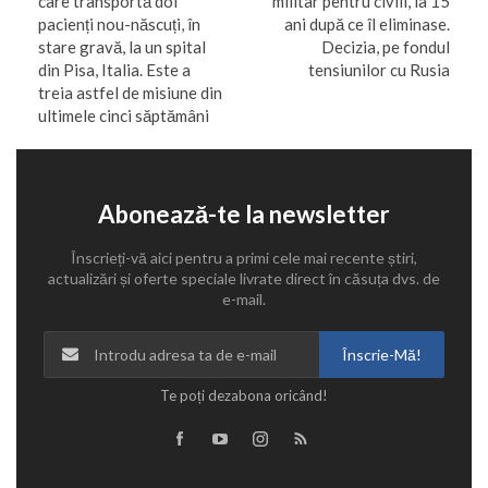
care transportă doi
militar pentru civili, la 15
pacienți nou-născuți, în
ani după ce îl eliminase.
stare gravă, la un spital
Decizia, pe fondul
din Pisa, Italia. Este a
tensiunilor cu Rusia
treia astfel de misiune din
ultimele cinci săptămâni
Abonează-te la newsletter
Înscrieți-vă aici pentru a primi cele mai recente știri,
actualizări și oferte speciale livrate direct în căsuța dvs. de
e-mail.
Înscrie-Mă!
Te poți dezabona oricând!