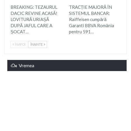
BREAKING: TEZAURUL
TRACȚIE MAJORĂ ÎN
DACIC REVINE ACASĂ!
SISTEMUL BANCAR:
LOVITURĂ URIAȘĂ
Raiffeisen cumpără
DUPĂ JAFUL CARE A
Garanti BBVA România
ȘOCAT…
pentru 591…
ÎNAPOI
ÎNAINTE
Vremea
Braşov, RO
13:42,
aug. 6, 2026
27
°C
ploaie ușoară