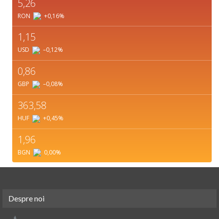
5,26
RON
+0,16
%
1,15
USD
–0,12
%
0,86
GBP
–0,08
%
363,58
HUF
+0,45
%
1,96
BGN
0,00
%
Despre noi