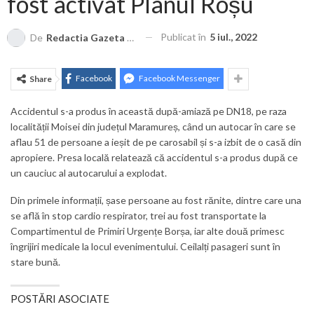
fost activat Planul Roșu
Publicat în
5 iul., 2022
De
Redactia Gazeta Brașovului
Facebook
Facebook Messenger
Share
Accidentul s-a produs în această după-amiază pe DN18, pe raza
localității Moisei din județul Maramureș, când un autocar în care se
aflau 51 de persoane a ieșit de pe carosabil și s-a izbit de o casă din
apropiere. Presa locală relatează că accidentul s-a produs după ce
un cauciuc al autocarului a explodat.
Din primele informații, șase persoane au fost rănite, dintre care una
se află în stop cardio respirator, trei au fost transportate la
Compartimentul de Primiri Urgențe Borșa, iar alte două primesc
îngrijiri medicale la locul evenimentului. Ceilalți pasageri sunt în
stare bună.
POSTĂRI ASOCIATE