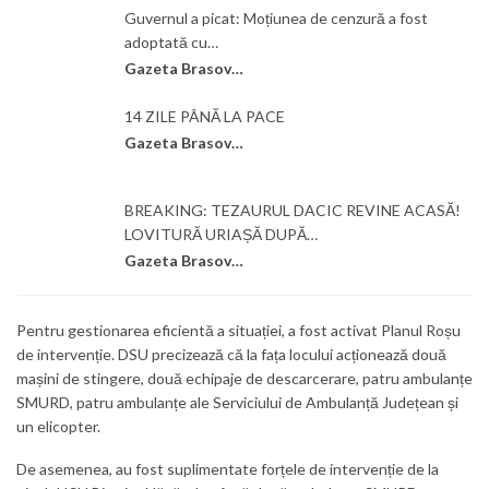
Guvernul a picat: Moțiunea de cenzură a fost
adoptată cu…
Gazeta Brasovului
14 ZILE PÂNĂ LA PACE
Gazeta Brasovului
BREAKING: TEZAURUL DACIC REVINE ACASĂ!
LOVITURĂ URIAȘĂ DUPĂ…
Gazeta Brasovului
Pentru gestionarea eficientă a situației, a fost activat Planul Roșu
de intervenție. DSU precizează că la fața locului acționează două
mașini de stingere, două echipaje de descarcerare, patru ambulanțe
SMURD, patru ambulanțe ale Serviciului de Ambulanță Județean și
un elicopter.
De asemenea, au fost suplimentate forțele de intervenție de la