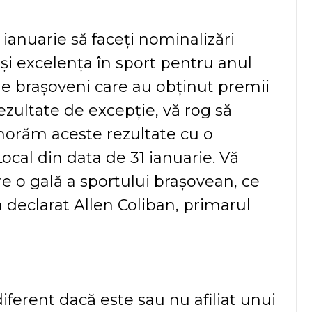
 ianuarie să faceți nominalizări
 și excelența în sport pentru anul
 de brașoveni care au obținut premii
rezultate de excepție, vă rog să
onorăm aceste rezultate cu o
Local din data de 31 ianuarie. Vă
 o gală a sportului brașovean, ce
a declarat Allen Coliban, primarul
diferent dacă este sau nu afiliat unui