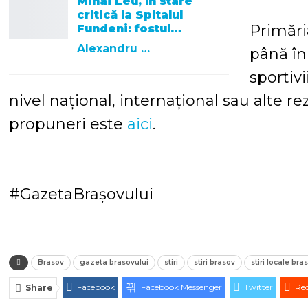
Mihai Leu, în stare
critică la Spitalul
Primări
Fundeni: fostul…
Alexandru R. Cantemir
până în
sportiv
nivel național, internațional sau alte r
propuneri este
aici
.
#GazetaBrașovului
Brasov
gazeta brasovului
stiri
stiri brasov
stiri locale bra
Facebook
Facebook Messenger
Twitter
Red
Share