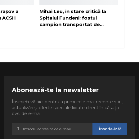
rașov a
Mihai Leu, în stare critică la
cu ACSH
Spitalul Fundeni: fostul
campion transportat de…
Abonează-te la newsletter
Înscrieți-vă aici pentru a primi cele mai recente știri,
actualizări și oferte speciale livrate direct în căsuța
dvs. de e-mail.
Înscrie-Mă!