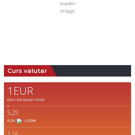
Nori:
3%
Vizibilitate:
10
Cer Senin
km
Răsărit
Apus:
de soare:
19:41
05:07
Detaliat
Ultima actualizare: 00:24
Weather from OpenWeatherMap
Curs valutar
1EUR
Euro.
European Union
=
5,25
RON
–0,09
%
1,16