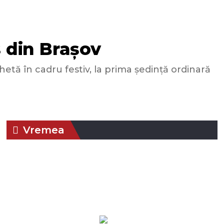
s din Brașov
hetă în cadru festiv, la prima ședință ordinară
Vremea
00:31,
aug. 6,
Presiune:
Braşov, RO
Umiditate:
73
1019 mb
2026
%
18
Vânt:
4
Rafală
°C
mph
vânturi:
4
mph