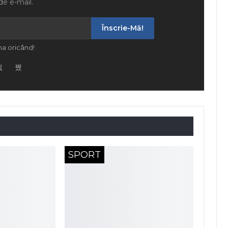
de e-mail.
Înscrie-Mă!
a oricând!
SPORT