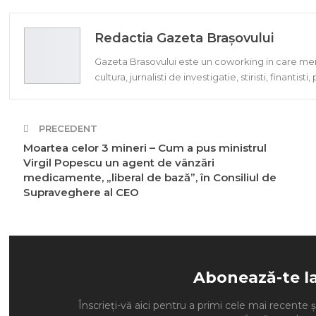
Redactia Gazeta Brașovului
Gazeta Brasovului este un coworking in care memb
cultura, jurnalisti de investigatie, stiristi, finantisti
PRECEDENT
Moartea celor 3 mineri – Cum a pus ministrul
Virgil Popescu un agent de vânzări
medicamente, „liberal de bază”, în Consiliul de
Supraveghere al CEO
Abonează-te l
Înscrieți-vă aici pentru a primi cele mai recente ști