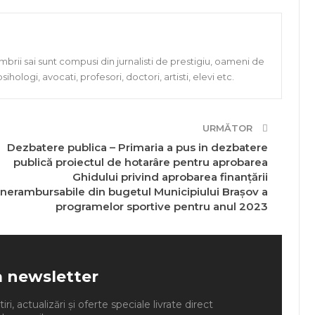
rii sai sunt compusi din jurnalisti de prestigiu, oameni de
, psihologi, avocati, profesori, doctori, artisti, elevi etc.
URMĂTOR
Dezbatere publica – Primaria a pus in dezbatere
publică proiectul de hotarâre pentru aprobarea
Ghidului privind aprobarea finanțării
nerambursabile din bugetul Municipiului Braşov a
programelor sportive pentru anul 2023
a newsletter
ri, actualizări și oferte speciale livrate direct