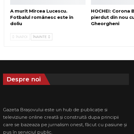
A murit Mircea Lucescu.
HOCHEI: Corona B
Fotbalul românesc este în
pierdut din nou 
doliu
Gheorgheni
ÎNAPOI
ÎNAINTE
Despre noi
Gazeta Brașovului este un hub de publicație si
televiziune online creată și construită dupa principii
care se bazeaza pe jurnalism onest, făcut cu pasiune și
pus în serviciul public.