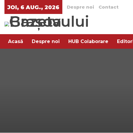
JOI, 6 AUG., 2026
Despre noi
Contact
Acasă
Despre noi
HUB Colaborare
Editor
Arta rafinamentului
Pe aratura
Trend XXI