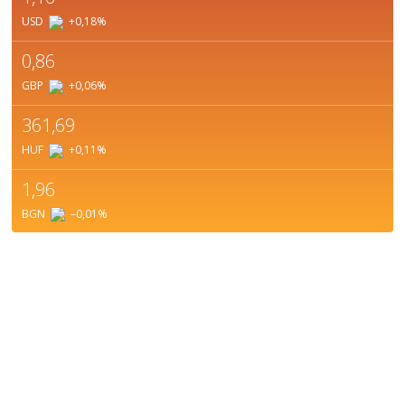
USD
+0,18
%
0,86
GBP
+0,06
%
361,69
HUF
+0,11
%
1,96
BGN
–0,01
%