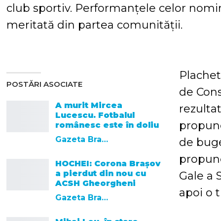
club sportiv. Performanțele celor nomin
meritată din partea comunității.
Plachet
POSTĂRI ASOCIATE
de Consi
A murit Mircea
rezulta
Lucescu. Fotbalul
propuner
românesc este în doliu
Gazeta Brasovului
de buget
propune
HOCHEI: Corona Brașov
a pierdut din nou cu
Gale a 
ACSH Gheorgheni
apoi o t
Gazeta Brasovului