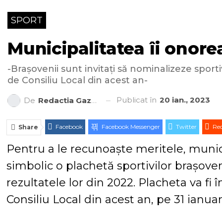
SPORT
Municipalitatea îi onore
-Brașovenii sunt invitați să nominalizeze sport
de Consiliu Local din acest an-
Publicat în
20 ian., 2023
De
Redactia Gazeta Brașovului
Facebook
Facebook Messenger
Twitter
Red
Share
Pentru a le recunoaște meritele, munici
simbolic o plachetă sportivilor brașove
rezultatele lor din 2022. Placheta va fi
Consiliu Local din acest an, pe 31 ianuar