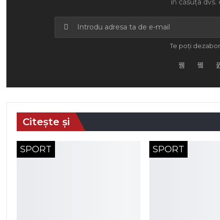
în căsuța dvs. 
Te poți dezabon
Citește și
SPORT
SPORT