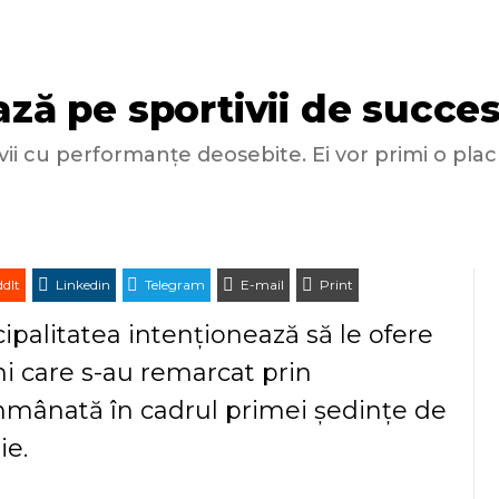
ază pe sportivii de succe
ivii cu performanțe deosebite. Ei vor primi o plac
dIt
Linkedin
Telegram
E-mail
Print
palitatea intenționează să le ofere
ni care s-au remarcat prin
 înmânată în cadrul primei ședințe de
ie.