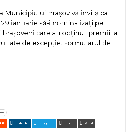
a Municipiului Brașov vă invită ca
 29 ianuarie să-i nominalizați pe
ii brașoveni care au obținut premii la
ezultate de excepție. Formularul de
sov
dIt
Linkedin
Telegram
E-mail
Print