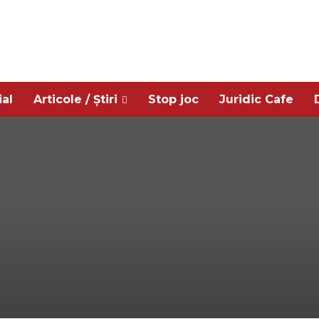
ial
Articole / Știri
Stop joc
Juridic Cafe