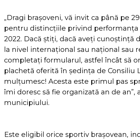
„Dragi brașoveni, vă invit ca până pe 29
pentru distincțiile privind performanța
2022. Dacă știți, dacă aveți cunoștință
la nivel internațional sau național sau 
completați formularul, astfel încât să 
plachetă oferită în ședința de Consiliu 
mulțumesc! Acesta este primul pas spre
îmi doresc să fie organizată an de an”, 
municipiului.
Este eligibil orice sportiv brașovean, in