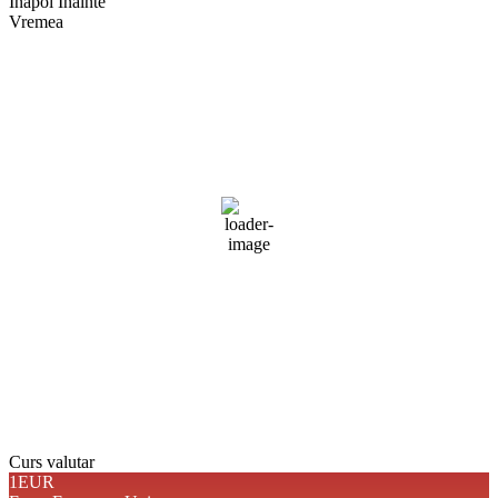
Înapoi
Înainte
Vremea
Braşov, RO
11:28,
aug. 4, 2026
27
°C
cer senin
Umiditate:
37 %
Presiune:
1019 mb
Vânt:
4 mph
Rafală vânturi:
6 mph
Nori:
0%
Vizibilitate:
10 km
Răsărit de soare:
05:04
Apus:
19:44
Detaliat
Ultima actualizare: 11:25
Weather from OpenWeatherMap
Curs valutar
1EUR