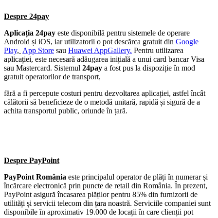
Despre 24pay
Aplicația 24pay
este disponibilă pentru sistemele de operare
Android și iOS, iar utilizatorii o pot descărca gratuit din
Google
Play
,
App Store
sau
Huawei AppGallery.
Pentru utilizarea
aplicației, este necesară adăugarea inițială a unui card bancar Visa
sau Mastercard. Sistemul
24pay
a fost pus la dispoziție în mod
gratuit operatorilor de transport,
fără a fi percepute costuri pentru dezvoltarea aplicației, astfel încât
călătorii să beneficieze de o metodă unitară, rapidă și sigură de a
achita transportul public, oriunde în țară.
Despre PayPoint
PayPoint România
este principalul operator de plăți în numerar și
încărcare electronică prin puncte de retail din România. În prezent,
PayPoint asigură încasarea plăților pentru 85% din furnizorii de
utilități și servicii telecom din țara noastră. Serviciile companiei sunt
disponibile în aproximativ 19.000 de locații în care clienții pot