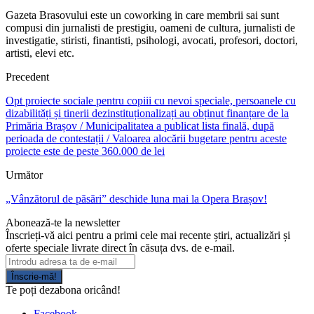
Gazeta Brasovului este un coworking in care membrii sai sunt
compusi din jurnalisti de prestigiu, oameni de cultura, jurnalisti de
investigatie, stiristi, finantisti, psihologi, avocati, profesori, doctori,
artisti, elevi etc.
Precedent
Opt proiecte sociale pentru copiii cu nevoi speciale, persoanele cu
dizabilități și tinerii dezinstituționalizați au obținut finanțare de la
Primăria Brașov / Municipalitatea a publicat lista finală, după
perioada de contestații / Valoarea alocării bugetare pentru aceste
proiecte este de peste 360.000 de lei
Următor
„Vânzătorul de păsări” deschide luna mai la Opera Brașov!
Abonează-te la newsletter
Înscrieți-vă aici pentru a primi cele mai recente știri, actualizări și
oferte speciale livrate direct în căsuța dvs. de e-mail.
Înscrie-mă!
Te poți dezabona oricând!
Facebook