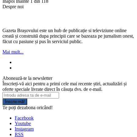
Înapoi
Înainte
1 din 118
Despre noi
Gazeta Brașovului este un hub de publicație si televiziune online
creată și construită dupa principii care se bazeaza pe jurnalism onest,
făcut cu pasiune și pus în serviciul public.
Mai mult...
Abonează-te la newsletter
Înscrieți-vă aici pentru a primi cele mai recente știri, actualizări și
oferte speciale livrate direct în căsuța dvs. de e-mail.
Înscrie-mă!
Te poți dezabona oricând!
Facebook
Youtube
Instagram
RSS