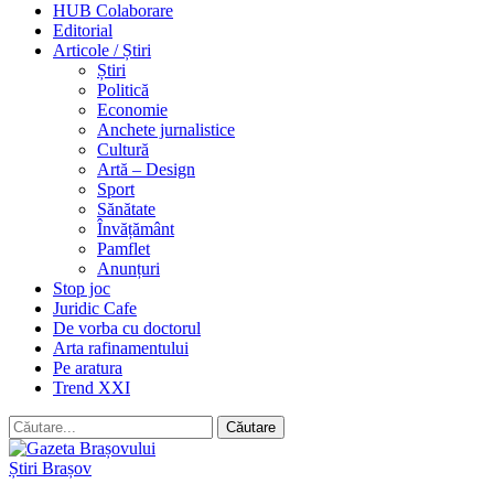
HUB Colaborare
Editorial
Articole / Știri
Știri
Politică
Economie
Anchete jurnalistice
Cultură
Artă – Design
Sport
Sănătate
Învățământ
Pamflet
Anunțuri
Stop joc
Juridic Cafe
De vorba cu doctorul
Arta rafinamentului
Pe aratura
Trend XXI
Știri Brașov