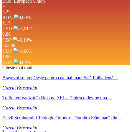
Euro.
European Union
=
5,25
RON
0,00
%
1,15
USD
–0,01
%
0,86
GBP
–0,10
%
363,89
HUF
–0,06
%
1,96
BGN
0,00
%
Citește mai mult
Brașovul se pregătește pentru cea mai mare Sală Polivalentă…
Gazeta Brasovului
Trafic reorganizat în Brașov: AFI – Titulescu devine una…
Gazeta Brasovului
Elevii Seminarului Teologic Ortodox „Dumitru Stăniloae” din…
Gazeta Brasovului