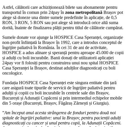
Astfel, călătorii care achiziționează bilete sau abonamente pentru
transportul în comun prin 24pay în
zona metropolitană
Brașov pot
alege să doneze una dintre sumele predefinite în aplicație, de 0,5
RON, 3 RON, 5 RON sau pot alege să introducă orice altă suma
dorită, înainte de finalizarea plății pentru titlul de călătorie cumpărat.
Sumele donate vor ajunge la HOSPICE Casa Speranței, organizație
non-profit înființată la Brașov în 1992, care a introdus conceptul de
îngrijire paliativă în România. În cei 31 de ani de activitate,
HOSPICE a adus alinare și speranță pentru aproape 45.000 de copii
și adulți cu boli incurabile. Banii donați de utilizatorii aplicației
24pay vor fi folosiți pentru construirea unui nou spital HOSPICE
Casa Speranței la Brașov, destinat adulților diagnosticați cu boli
oncologice.
Fundația HOSPICE Casa Speranței este singura entitate din țară
care asigură toate tipurile de servicii de îngrijire paliativă pentru
adulții și copiii cu boli incurabile în centrele sale din Brașov,
București și Adunații Copăceni și prin intermediul echipelor mobile
din 5 orașe (București, Brașov, Făgăraș Zărnești și Giurgiu).
”
Am început anul acesta strângerea de fonduri pentru două noi
spitale de îngrijiri paliative: unul la Brașov, pentru pacienții adulți
diagnosticați cu cancer și unul pentru copii, la Adunații Copăceni.