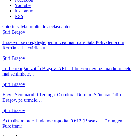
Youtube
Instagram
RSS
Citește și
Mai multe de acelasi autor
Știri Brașov
Brașovul se pregătește pentru cea mai mare Sală Polivalentă din
România. Lucrările au…
Știri Brașov
Trafic reorganizat în Brașov: AFI – Titulescu devine una dintre cele
mai schimbate…
Știri Brașov
Elevii Seminarului Teologic Ortodox „Dumitru Stăniloae” din
Brașov, pe urmele…
Știri Brașov
Actualizare orar: Linia metropolitană 612 (Brașov – Tărlungeni –
Purcăreni)