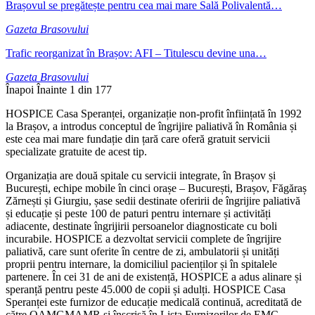
Brașovul se pregătește pentru cea mai mare Sală Polivalentă…
Gazeta Brasovului
Trafic reorganizat în Brașov: AFI – Titulescu devine una…
Gazeta Brasovului
Înapoi
Înainte
1 din 177
HOSPICE Casa Speranței, organizație non-profit înființată în 1992
la Brașov, a introdus conceptul de îngrijire paliativă în România și
este cea mai mare fundație din țară care oferă gratuit servicii
specializate gratuite de acest tip.
Organizația are două spitale cu servicii integrate, în Brașov și
București, echipe mobile în cinci orașe – București, Brașov, Făgăraș
Zărnești și Giurgiu, șase sedii destinate oferirii de îngrijire paliativă
și educație și peste 100 de paturi pentru internare și activități
adiacente, destinate îngrijirii persoanelor diagnosticate cu boli
incurabile. HOSPICE a dezvoltat servicii complete de îngrijire
paliativă, care sunt oferite în centre de zi, ambulatorii și unități
proprii pentru internare, la domiciliul pacienților și în spitalele
partenere. În cei 31 de ani de existență, HOSPICE a adus alinare și
speranță pentru peste 45.000 de copii și adulți. HOSPICE Casa
Speranței este furnizor de educație medicală continuă, acreditată de
către OAMGMAMR şi înscrisă în Lista Furnizorilor de EMC.