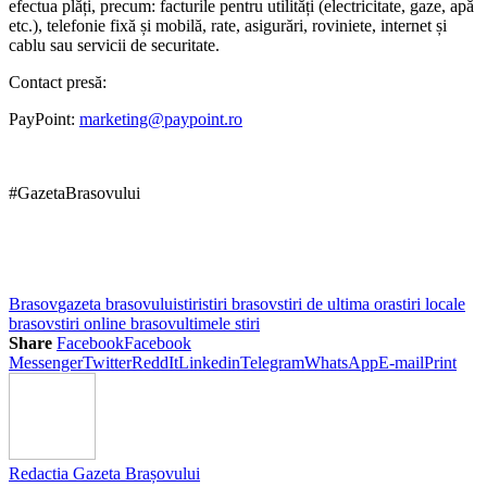
efectua plăți, precum: facturile pentru utilități (electricitate, gaze, apă
etc.), telefonie fixă și mobilă, rate, asigurări, roviniete, internet și
cablu sau servicii de securitate.
Contact presă:
PayPoint:
marketing@paypoint.ro
#GazetaBrasovului
Brasov
gazeta brasovului
stiri
stiri brasov
stiri de ultima ora
stiri locale
brasov
stiri online brasov
ultimele stiri
Share
Facebook
Facebook
Messenger
Twitter
ReddIt
Linkedin
Telegram
WhatsApp
E-mail
Print
Redactia Gazeta Brașovului