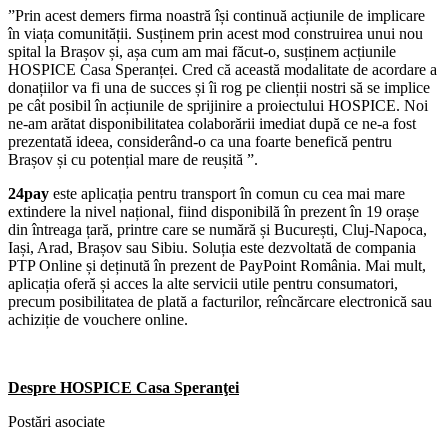
”Prin acest demers firma noastră își continuă acțiunile de implicare
în viața comunității. Susținem prin acest mod construirea unui nou
spital la Brașov și, așa cum am mai făcut-o, susținem acțiunile
HOSPICE Casa Speranței. Cred că această modalitate de acordare a
donațiilor va fi una de succes și îi rog pe clienții nostri să se implice
pe cât posibil în acțiunile de sprijinire a proiectului HOSPICE. Noi
ne-am arătat disponibilitatea colaborării imediat după ce ne-a fost
prezentată ideea, considerând-o ca una foarte benefică pentru
Brașov și cu potențial mare de reușită ”.
24pay
este aplicația pentru transport în comun cu cea mai mare
extindere la nivel național, fiind disponibilă în prezent în 19 orașe
din întreaga țară, printre care se numără și București, Cluj-Napoca,
Iași, Arad, Brașov sau Sibiu. Soluția este dezvoltată de compania
PTP Online și deținută în prezent de PayPoint România. Mai mult,
aplicația oferă și acces la alte servicii utile pentru consumatori,
precum posibilitatea de plată a facturilor, reîncărcare electronică sau
achiziție de vouchere online.
Despre HOSPICE Casa Speranţei
Postări asociate