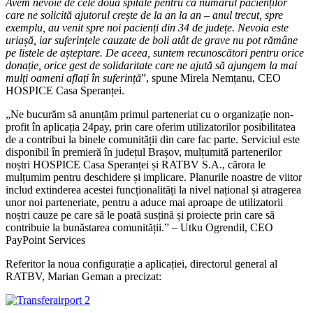
Avem nevoie de cele două spitale pentru că numărul pacienților
care ne solicită ajutorul crește de la an la an – anul trecut, spre
exemplu, au venit spre noi pacienți din 34 de județe. Nevoia este
uriașă, iar suferințele cauzate de boli atât de grave nu pot rămâne
pe listele de așteptare. De aceea, suntem recunoscători pentru orice
donație, orice gest de solidaritate care ne ajută să ajungem la mai
mulți oameni aflați în suferință
”, spune Mirela Nemțanu, CEO
HOSPICE Casa Speranței.
„Ne bucurăm să anunțăm primul parteneriat cu o organizație non-
profit în aplicația 24pay, prin care oferim utilizatorilor posibilitatea
de a contribui la binele comunității din care fac parte. Serviciul este
disponibil în premieră în județul Brașov, mulțumită partenerilor
noștri HOSPICE Casa Speranței și RATBV S.A., cărora le
mulțumim pentru deschidere și implicare. Planurile noastre de viitor
includ extinderea acestei funcționalități la nivel național și atragerea
unor noi parteneriate, pentru a aduce mai aproape de utilizatorii
noștri cauze pe care să le poată susțină și proiecte prin care să
contribuie la bunăstarea comunității.” – Utku Ogrendil, CEO
PayPoint Services
Referitor la noua configurație a aplicației, directorul general al
RATBV, Marian Geman a precizat: