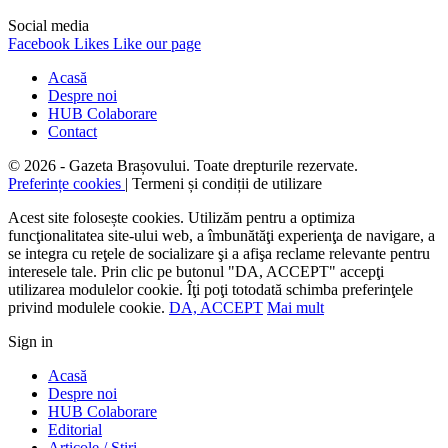
Social media
Facebook
Likes
Like our page
Acasă
Despre noi
HUB Colaborare
Contact
© 2026 - Gazeta Brașovului. Toate drepturile rezervate.
Preferințe cookies
| Termeni și condiții de utilizare
Acest site folosește cookies. Utilizăm pentru a optimiza
funcţionalitatea site-ului web, a îmbunătăţi experienţa de navigare, a
se integra cu reţele de socializare şi a afişa reclame relevante pentru
interesele tale. Prin clic pe butonul "DA, ACCEPT" accepţi
utilizarea modulelor cookie. Îţi poţi totodată schimba preferinţele
privind modulele cookie.
DA, ACCEPT
Mai mult
Sign in
Acasă
Despre noi
HUB Colaborare
Editorial
Articole / Știri