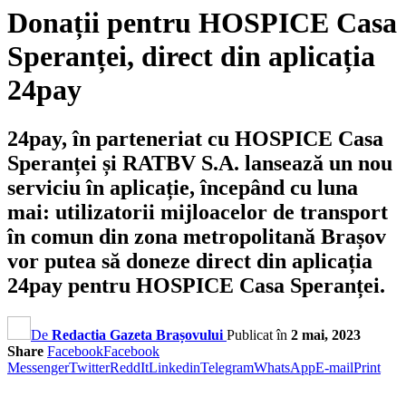
Donații pentru HOSPICE Casa
Speranței, direct din aplicația
24pay
24pay, în parteneriat cu HOSPICE Casa
Speranței și RATBV S.A. lansează un nou
serviciu în aplicație, începând cu luna
mai: utilizatorii mijloacelor de transport
în comun din zona metropolitană Brașov
vor putea să doneze direct din aplicația
24pay pentru HOSPICE Casa Speranței.
De
Redactia Gazeta Brașovului
Publicat în
2 mai, 2023
Share
Facebook
Facebook
Messenger
Twitter
ReddIt
Linkedin
Telegram
WhatsApp
E-mail
Print