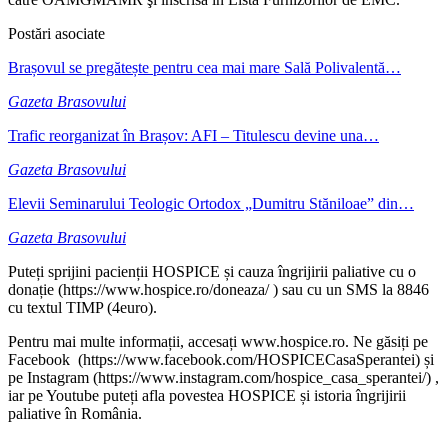
Postări asociate
Brașovul se pregătește pentru cea mai mare Sală Polivalentă…
Gazeta Brasovului
Trafic reorganizat în Brașov: AFI – Titulescu devine una…
Gazeta Brasovului
Elevii Seminarului Teologic Ortodox „Dumitru Stăniloae” din…
Gazeta Brasovului
Puteți sprijini pacienții HOSPICE și cauza îngrijirii paliative cu o
donație (https://www.hospice.ro/doneaza/ ) sau cu un SMS la 8846
cu textul TIMP (4euro).
Pentru mai multe informații, accesați www.hospice.ro. Ne găsiți pe
Facebook (https://www.facebook.com/HOSPICECasaSperantei) și
pe Instagram (https://www.instagram.com/hospice_casa_sperantei/) ,
iar pe Youtube puteți afla povestea HOSPICE și istoria îngrijirii
paliative în România.