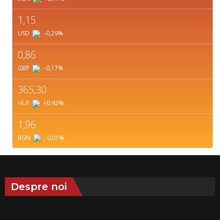
1,15
USD
–0,29
%
0,86
GBP
–0,17
%
365,30
HUF
+0,92
%
1,96
BGN
–0,01
%
Despre noi