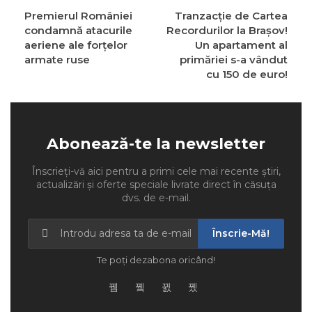
Premierul României
Tranzacție de Cartea
condamnă atacurile
Recordurilor la Brașov!
aeriene ale forțelor
Un apartament al
armate ruse
primăriei s-a vândut
cu 150 de euro!
Abonează-te la newsletter
Înscrieți-vă aici pentru a primi cele mai recente știri,
actualizări și oferte speciale livrate direct în căsuța
dvs. de e-mail.
Înscrie-Mă!
Te poți dezabona oricând!