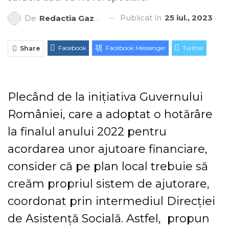
Publicat în
25 iul., 2023
De
Redactia Gazeta Brașovului
Facebook
Facebook Messenger
Twitter
Share
ReddIt
Linkedin
Telegram
WhatsApp
E-mail
Print
Plecând de la inițiativa Guvernului
României, care a adoptat o hotărâre
la finalul anului 2022 pentru
acordarea unor ajutoare financiare,
consider că pe plan local trebuie să
creăm propriul sistem de ajutorare,
coordonat prin intermediul Direcției
de Asistență Socială. Astfel, propun