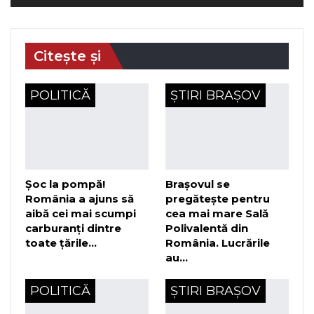
Citește și
POLITICĂ
ȘTIRI BRAȘOV
Șoc la pompă!
Brașovul se
România a ajuns să
pregătește pentru
aibă cei mai scumpi
cea mai mare Sală
carburanți dintre
Polivalentă din
toate țările…
România. Lucrările
au…
POLITICĂ
ȘTIRI BRAȘOV