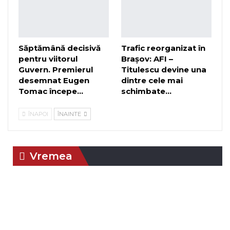
Săptămână decisivă
Trafic reorganizat în
pentru viitorul
Brașov: AFI –
Guvern. Premierul
Titulescu devine una
desemnat Eugen
dintre cele mai
Tomac începe…
schimbate…
ÎNAPOI
ÎNAINTE
Vremea
01:31,
aug. 7,
Braşov, RO
Umiditate:
Presiune:
2026
94 %
1015 mb
Vânt:
2
Rafală
°C