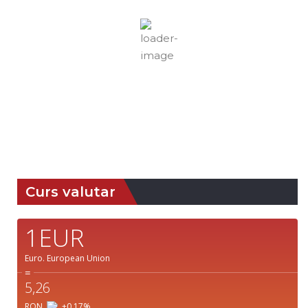
16
mph
vânturi:
2
mph
Nori:
44%
Vizibilitate:
Nori Împrăștiați
10 km
Răsărit
Apus:
de soare:
19:40
05:08
Detaliat
Ultima actualizare: 01:23
Weather from OpenWeatherMap
Curs valutar
1EUR
Euro.
European Union
=
5,26
RON
+0,17
%