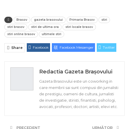
Brasov
gazeta brasovului
Primaria Brasov
stiri
stiri brasov
stiri de ultima ora
stiri locale brasov
stiri online brasov
ultimele stiri
Facebook
Facebook Messenger
Twitter
Share
ReddIt
Linkedin
Telegram
WhatsApp
E-mail
Print
Redactia Gazeta Brașovului
Gazeta Brasovului este un coworking in
care membrii sai sunt compusi din jurnalisti
de prestigiu, oameni de cultura, jurnalisti
de investigatie, stiristi, finantisti, psihologi,
avocati, profesori, doctori, artisti, elevi etc.
PRECEDENT
URMĂTOR