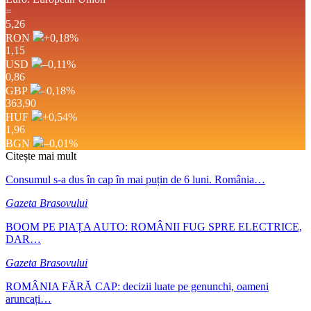
=
5,26
RON
+0,18
%
1,15
USD
–0,11
%
0,86
GBP
–0,18
%
363,90
HUF
+0,54
%
1,96
BGN
–0,01
%
Citește mai mult
Consumul s-a dus în cap în mai puțin de 6 luni. România…
Gazeta Brasovului
BOOM PE PIAȚA AUTO: ROMÂNII FUG SPRE ELECTRICE,
DAR…
Gazeta Brasovului
ROMÂNIA FĂRĂ CAP: decizii luate pe genunchi, oameni
aruncați…