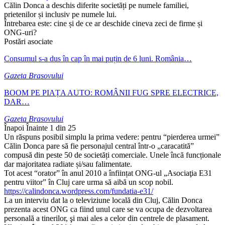
Călin Donca a deschis diferite societăți pe numele familiei,
prietenilor și inclusiv pe numele lui.
Întrebarea este: cine și de ce ar deschide cineva zeci de firme și
ONG-uri?
Postări asociate
Consumul s-a dus în cap în mai puțin de 6 luni. România…
Gazeta Brasovului
BOOM PE PIAȚA AUTO: ROMÂNII FUG SPRE ELECTRICE,
DAR…
Gazeta Brasovului
Înapoi
Înainte
1 din 25
Un răspuns posibil simplu la prima vedere: pentru “pierderea urmei”
Călin Donca pare să fie personajul central într-o „caracatită”
compusă din peste 50 de societăți comerciale. Unele încă funcționale
dar majoritatea radiate și/sau falimentate.
Tot acest “orator” în anul 2010 a înființat ONG-ul „Asociaţia E31
pentru viitor” în Cluj care urma să aibă un scop nobil.
https://calindonca.wordpress.
com/fundatia-e31/
La un interviu dat la o televiziune locală din Cluj, Călin Donca
prezenta acest ONG ca fiind unul care se va ocupa de dezvoltarea
personală a tinerilor, şi mai ales a celor din centrele de plasament.