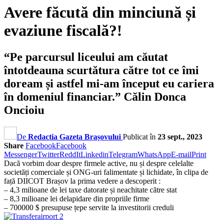
Avere făcută din minciună și
evaziune fiscală?!
“Pe parcursul liceului am căutat
întotdeauna scurtătura către tot ce îmi
doream și astfel mi-am început eu cariera
în domeniul financiar.” Călin Donca
Oncioiu
De
Redactia Gazeta Brașovului
Publicat în
23 sept., 2023
Share
Facebook
Facebook
Messenger
Twitter
ReddIt
Linkedin
Telegram
WhatsApp
E-mail
Print
Dacă vorbim doar despre firmele active, nu și despre celelalte
societăți comerciale și ONG-uri falimentate și lichidate, în clipa de
față DIICOT Brașov la prima vedere a descoperit :
– 4,3 milioane de lei taxe datorate și neachitate către stat
– 8,3 milioane lei delapidare din propriile firme
– 700000 $ presupuse țepe servite la investitorii creduli