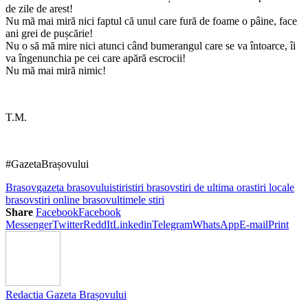
de zile de arest!
Nu mă mai miră nici faptul că unul care fură de foame o pâine, face
ani grei de pușcărie!
Nu o să mă mire nici atunci când bumerangul care se va întoarce, îi
va îngenunchia pe cei care apără escrocii!
Nu mă mai miră nimic!
T.M.
#GazetaBrașovului
Brasov
gazeta brasovului
stiri
stiri brasov
stiri de ultima ora
stiri locale
brasov
stiri online brasov
ultimele stiri
Share
Facebook
Facebook
Messenger
Twitter
ReddIt
Linkedin
Telegram
WhatsApp
E-mail
Print
Redactia Gazeta Brașovului