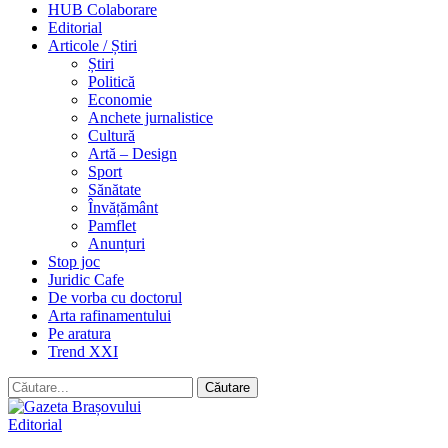
HUB Colaborare
Editorial
Articole / Știri
Știri
Politică
Economie
Anchete jurnalistice
Cultură
Artă – Design
Sport
Sănătate
Învățământ
Pamflet
Anunțuri
Stop joc
Juridic Cafe
De vorba cu doctorul
Arta rafinamentului
Pe aratura
Trend XXI
Editorial