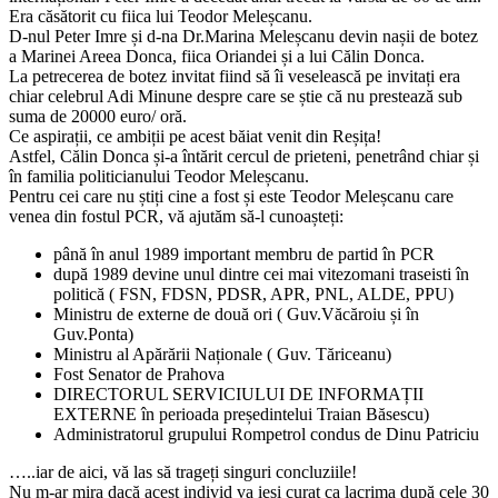
Era căsătorit cu fiica lui Teodor Meleșcanu.
D-nul Peter Imre și d-na Dr.Marina Meleșcanu devin nașii de botez
a Marinei Areea Donca, fiica Oriandei și a lui Călin Donca.
La petrecerea de botez invitat fiind să îi veselească pe invitați era
chiar celebrul Adi Minune despre care se știe că nu prestează sub
suma de 20000 euro/ oră.
Ce aspirații, ce ambiții pe acest băiat venit din Reșița!
Astfel, Călin Donca și-a întărit cercul de prieteni, penetrând chiar și
în familia politicianului Teodor Meleșcanu.
Pentru cei care nu știți cine a fost și este Teodor Meleșcanu care
venea din fostul PCR, vă ajutăm să-l cunoașteți:
până în anul 1989 important membru de partid în PCR
după 1989 devine unul dintre cei mai vitezomani traseisti în
politică ( FSN, FDSN, PDSR, APR, PNL, ALDE, PPU)
Ministru de externe de două ori ( Guv.Văcăroiu și în
Guv.Ponta)
Ministru al Apărării Naționale ( Guv. Tăriceanu)
Fost Senator de Prahova
DIRECTORUL SERVICIULUI DE INFORMAȚII
EXTERNE în perioada președintelui Traian Băsescu)
Administratorul grupului Rompetrol condus de Dinu Patriciu
…..iar de aici, vă las să trageți singuri concluziile!
Nu m-ar mira dacă acest individ va ieși curat ca lacrima după cele 30