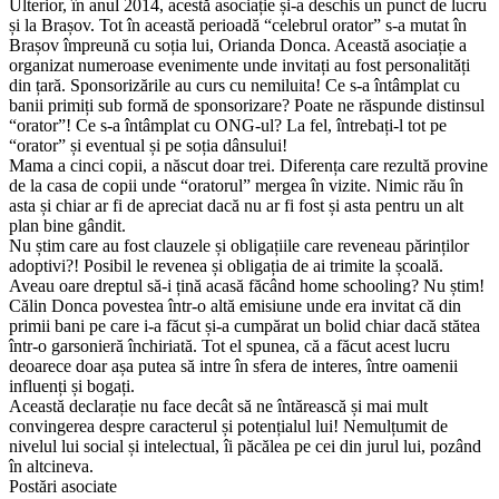
Ulterior, în anul 2014, acestă asociație și-a deschis un punct de lucru
și la Brașov. Tot în această perioadă “celebrul orator” s-a mutat în
Brașov împreună cu soția lui, Orianda Donca. Această asociație a
organizat numeroase evenimente unde invitați au fost personalități
din țară. Sponsorizările au curs cu nemiluita! Ce s-a întâmplat cu
banii primiți sub formă de sponsorizare? Poate ne răspunde distinsul
“orator”! Ce s-a întâmplat cu ONG-ul? La fel, întrebați-l tot pe
“orator” și eventual și pe soția dânsului!
Mama a cinci copii, a născut doar trei. Diferența care rezultă provine
de la casa de copii unde “oratorul” mergea în vizite. Nimic rău în
asta și chiar ar fi de apreciat dacă nu ar fi fost și asta pentru un alt
plan bine gândit.
Nu știm care au fost clauzele și obligațiile care reveneau părinților
adoptivi?! Posibil le revenea și obligația de ai trimite la școală.
Aveau oare dreptul să-i țină acasă făcând home schooling? Nu știm!
Călin Donca povestea într-o altă emisiune unde era invitat că din
primii bani pe care i-a făcut și-a cumpărat un bolid chiar dacă stătea
într-o garsonieră închiriată. Tot el spunea, că a făcut acest lucru
deoarece doar așa putea să intre în sfera de interes, între oamenii
influenți și bogați.
Această declarație nu face decât să ne întărească și mai mult
convingerea despre caracterul și potențialul lui! Nemulțumit de
nivelul lui social și intelectual, îi păcălea pe cei din jurul lui, pozând
în altcineva.
Postări asociate