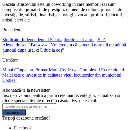
Gazeta Brasovului este un coworking in care membrii sai sunt
compusi din jurnalisti de prestigiu, oameni de cultura, jurnalisti de
investigatie, stiristi, finantisti, psihologi, avocati, profesori, doctori,
artisti, elevi etc.
Precedent
Sindicatul Independent al Salariaților de la Teatrul „ Sică
Alexandrescu” Brașov – „Noi credem că oamenii normali nu adună
gunoiul după ușă, ci îl duc la coș”
Următor
Mihai Cîmpeanu, Primar Mun. Codlea – „Complexul Recreațional
Maial este o investiție în calitatea vieții locuitorilor din municipiul
Codlea”
Abonează-te la newsletter
Înscrieți-vă aici pentru a primi cele mai recente știri, actualizări și
oferte speciale livrate direct în căsuța dvs. de e-mail.
Înscrie-mă!
Te poți dezabona oricând!
Facebook