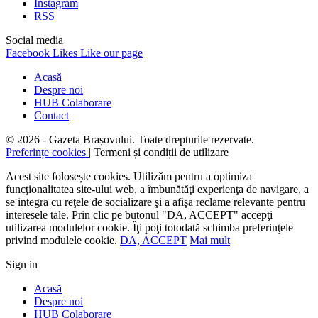
Instagram
RSS
Social media
Facebook
Likes
Like our page
Acasă
Despre noi
HUB Colaborare
Contact
© 2026 - Gazeta Brașovului. Toate drepturile rezervate.
Preferințe cookies
| Termeni și condiții de utilizare
Acest site folosește cookies. Utilizăm pentru a optimiza
funcţionalitatea site-ului web, a îmbunătăţi experienţa de navigare, a
se integra cu reţele de socializare şi a afişa reclame relevante pentru
interesele tale. Prin clic pe butonul "DA, ACCEPT" accepţi
utilizarea modulelor cookie. Îţi poţi totodată schimba preferinţele
privind modulele cookie.
DA, ACCEPT
Mai mult
Sign in
Acasă
Despre noi
HUB Colaborare