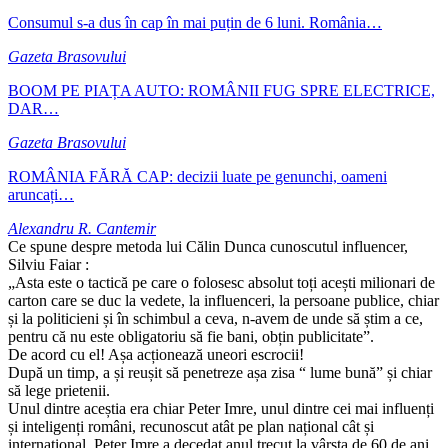
Consumul s-a dus în cap în mai puțin de 6 luni. România…
Gazeta Brasovului
BOOM PE PIAȚA AUTO: ROMÂNII FUG SPRE ELECTRICE,
DAR…
Gazeta Brasovului
ROMÂNIA FĂRĂ CAP: decizii luate pe genunchi, oameni
aruncați…
Alexandru R. Cantemir
Ce spune despre metoda lui Călin Dunca cunoscutul influencer,
Silviu Faiar :
„Asta este o tactică pe care o folosesc absolut toți acești milionari de
carton care se duc la vedete, la influenceri, la persoane publice, chiar
și la politicieni și în schimbul a ceva, n-avem de unde să știm a ce,
pentru că nu este obligatoriu să fie bani, obțin publicitate”.
De acord cu el! Așa acționează uneori escrocii!
După un timp, a și reușit să penetreze așa zisa “ lume bună” și chiar
să lege prietenii.
Unul dintre aceștia era chiar Peter Imre, unul dintre cei mai influenți
și inteligenți români, recunoscut atât pe plan național cât și
internațional. Peter Imre a decedat anul trecut la vârsta de 60 de ani.