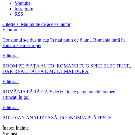
Youtube
Instagram
RSS
Citește și
Mai multe de acelasi autor
Economie
Consumul s-a dus în cap în mai puțin de 6 luni. România intră în
zona roșie a Europei
Editorial
BOOM PE PIAȚA AUTO: ROMÂNII FUG SPRE ELECTRICE,
DAR REALITATEA E MULT MAI DURĂ
Editorial
ROMÂNIA FĂRĂ CAP: decizii luate pe genunchi, oameni
aruncați în gol
Editorial
BOLOJAN ANALIZEAZĂ, ECONOMIA PLĂTEȘTE
Înapoi
Înainte
Vremea