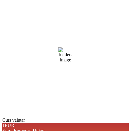
Braşov, RO
16:32,
aug. 6, 2026
29
°C
ploaie moderată
49 %
1016 mb
4 mph
Rafală vânturi:
11 mph
Nori:
57%
Vizibilitate:
10 km
Răsărit de soare:
05:07
Apus:
19:41
Detaliat
Ultima actualizare: 16:32
Weather from OpenWeatherMap
Curs valutar
1EUR
Euro.
European Union