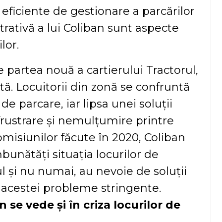
i eficiente de gestionare a parcărilor
rativă a lui Coliban sunt aspecte
lor.
partea nouă a cartierului Tractorul,
ă. Locuitorii din zonă se confruntă
de parcare, iar lipsa unei soluții
ustrare și nemulțumire printre
romisiunilor făcute în 2020, Coliban
bunătăți situația locurilor de
ul și nu numai, au nevoie de soluții
ă acestei probleme stringente.
 se vede și în criza locurilor de