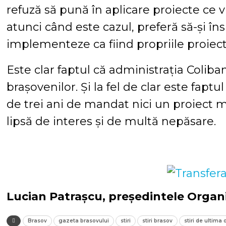
refuză să pună în aplicare proiecte ce vin
atunci când este cazul, preferă să-și în
implementeze ca fiind propriile proiect
Este clar faptul că administrația Coliba
brașovenilor. Și la fel de clar este fap
de trei ani de mandat nici un proiect 
lipsă de interes și de multă nepăsare.
Lucian Patrașcu, președintele Organi
Brasov
gazeta brasovului
stiri
stiri brasov
stiri de ultima 