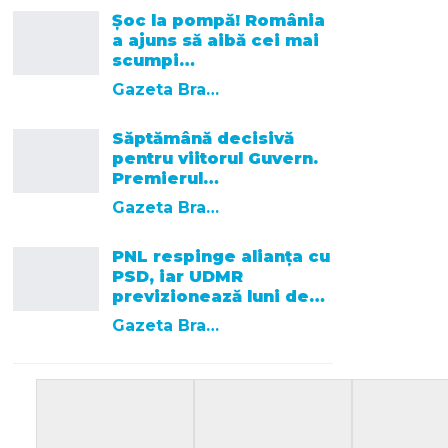
Șoc la pompă! România
a ajuns să aibă cei mai
scumpi…
Gazeta Brasovului
Săptămână decisivă
pentru viitorul Guvern.
Premierul…
Gazeta Brasovului
PNL respinge alianța cu
PSD, iar UDMR
previzionează luni de…
Gazeta Brasovului