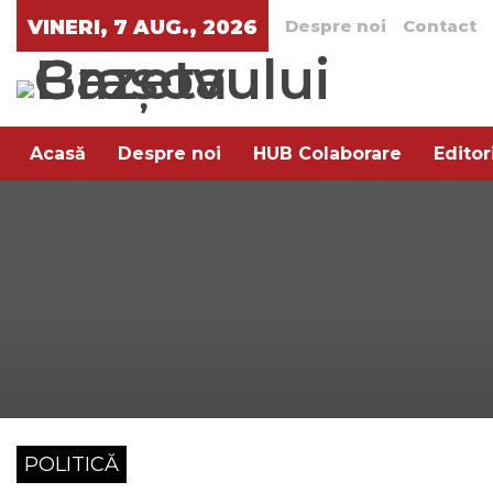
VINERI, 7 AUG., 2026
Despre noi
Contact
Acasă
Despre noi
HUB Colaborare
Editor
Arta rafinamentului
Pe aratura
Trend XXI
POLITICĂ