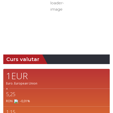
Nori:
0%
Vizibilitate:
10
Cer Senin
km
Răsărit
Apus:
de soare:
19:40
05:08
Detaliat
Ultima actualizare: 09:27
Weather from OpenWeatherMap
Curs valutar
1EUR
Euro.
European Union
=
5,25
RON
–0,01
%
1,15