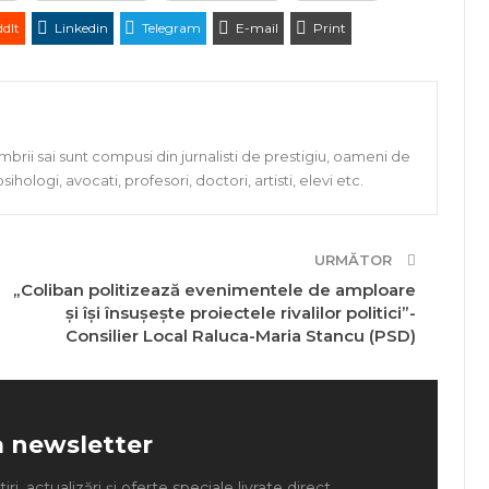
dIt
Linkedin
Telegram
E-mail
Print
rii sai sunt compusi din jurnalisti de prestigiu, oameni de
, psihologi, avocati, profesori, doctori, artisti, elevi etc.
URMĂTOR
„Coliban politizează evenimentele de amploare
și își însușește proiectele rivalilor politici”-
Consilier Local Raluca-Maria Stancu (PSD)
a newsletter
ri, actualizări și oferte speciale livrate direct