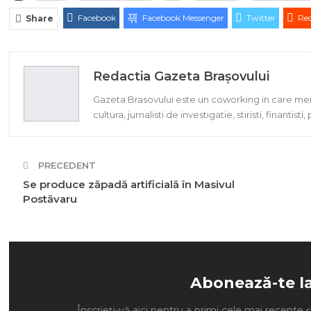
Facebook
Facebook Messenger
Twitter
Red
Share
Redactia Gazeta Brașovului
Gazeta Brasovului este un coworking in care memb
cultura, jurnalisti de investigatie, stiristi, finantisti
PRECEDENT
Se produce zăpadă artificială în Masivul
Postăvaru
Abonează-te l
Înscrieți-vă aici pentru a primi cele mai recente ști