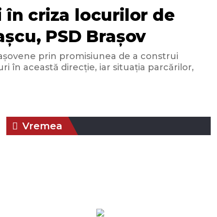
în criza locurilor de
rașcu, PSD Brașov
rașovene prin promisiunea de a construi
 în această direcție, iar situația parcărilor,
Vremea
09:29,
aug. 7,
Presiune:
Braşov, RO
Umiditate:
69
1015 mb
2026
%
24
Vânt:
4
Rafală
°C
mph
vânturi:
6
mph