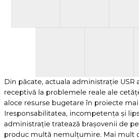
Din păcate, actuala administrație USR 
receptivă la problemele reale ale cetățe
aloce resurse bugetare în proiecte mai
Iresponsabilitatea, incompetența și lip
administrație tratează brașovenii de pest
produc multă nemulțumire. Mai mult de