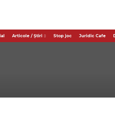
ial
Articole / Știri
Stop joc
Juridic Cafe