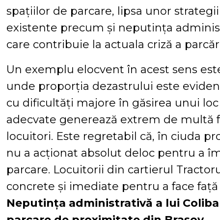
spațiilor de parcare, lipsa unor strategi
existente precum și neputința administ
care contribuie la actuala criză a parcări
Un exemplu elocvent în acest sens este 
unde proporția dezastrului este evident
cu dificultăți majore în găsirea unui loc 
adecvate generează extrem de multă fr
locuitori. Este regretabil că, în ciuda p
nu a acționat absolut deloc pentru a îm
parcare. Locuitorii din cartierul Tractor
concrete și imediate pentru a face faț
Neputința administrativă a lui Coliban
parcare de proximitate din Brașov.