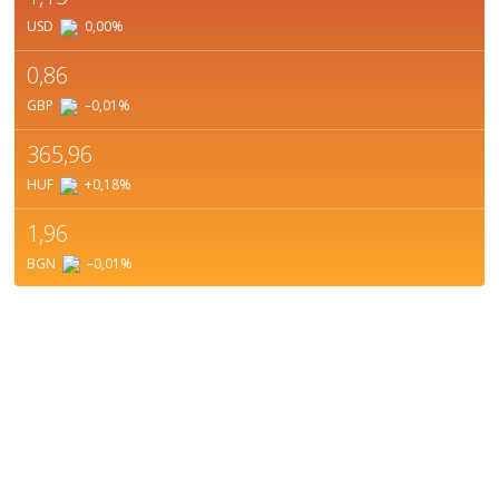
USD
0,00
%
0,86
GBP
–0,01
%
365,96
HUF
+0,18
%
1,96
BGN
–0,01
%