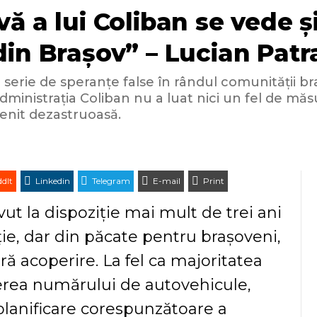
 a lui Coliban se vede și 
din Brașov” – Lucian Pat
 serie de speranțe false în rândul comunității b
ministrația Coliban nu a luat nici un fel de măsuri
venit dezastruoasă.
dIt
Linkedin
Telegram
E-mail
Print
ut la dispoziție mai mult de trei ani
e, dar din păcate pentru brașoveni,
ră acoperire. La fel ca majoritatea
terea numărului de autovehicule,
 planificare corespunzătoare a