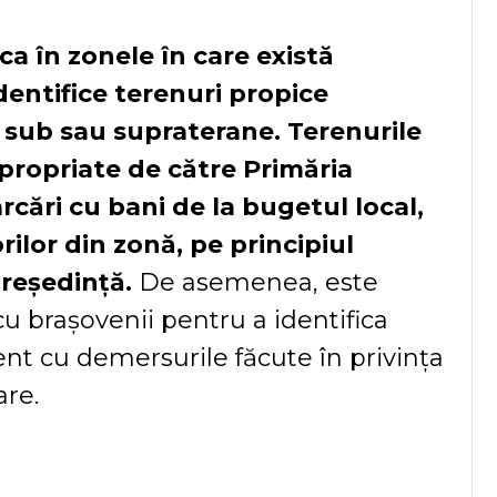
ca în zonele în care există
dentifice terenuri propice
, sub sau supraterane. Terenurile
xpropriate de către Primăria
cări cu bani de la bugetul local,
rilor din zonă, pe principiul
 reședință.
De asemenea, este
cu brașovenii pentru a identifica
urent cu demersurile făcute în privința
are.