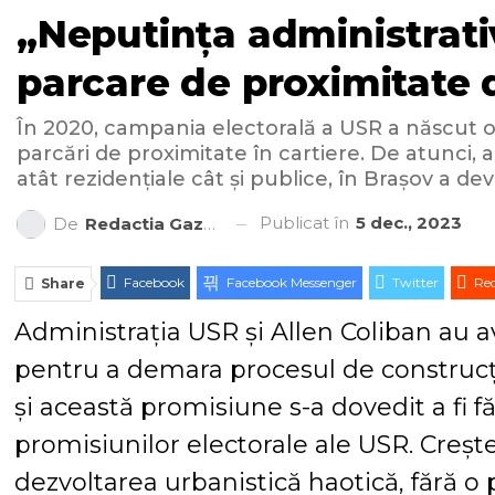
„Neputința administrativă
parcare de proximitate 
În 2020, campania electorală a USR a născut o
parcări de proximitate în cartiere. De atunci, ad
atât rezidențiale cât și publice, în Brașov a de
Publicat în
5 dec., 2023
De
Redactia Gazeta Brașovului
Facebook
Facebook Messenger
Twitter
Red
Share
Administrația USR și Allen Coliban au av
pentru a demara procesul de construcți
și această promisiune s-a dovedit a fi fă
promisiunilor electorale ale USR. Creș
dezvoltarea urbanistică haotică, fără o