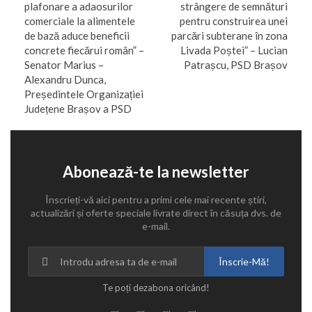
plafonare a adaosurilor
strângere de semnături
comerciale la alimentele
pentru construirea unei
de bază aduce beneficii
parcări subterane în zona
concrete fiecărui român” –
Livada Poștei” – Lucian
Senator Marius –
Patrașcu, PSD Brașov
Alexandru Dunca,
Președintele Organizației
Județene Brașov a PSD
Abonează-te la newsletter
Înscrieți-vă aici pentru a primi cele mai recente știri,
actualizări și oferte speciale livrate direct în căsuța dvs. de
e-mail.
Înscrie-Mă!
Te poți dezabona oricând!