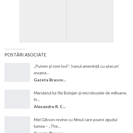
POSTĂRI ASOCIATE
„Putem și vom lovi”: Iranul amenință cu atacuri
asupra…
Gazeta Brasovului
Mandatul lui Ilie Bolojan și microbuzele de milioane,
în…
Alexandru R. Cantemir
Mel Gibson revine cu filmul care poate zgudui
lumea – „The…