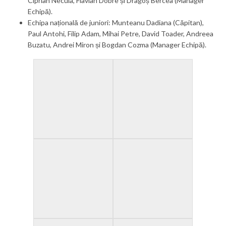
Ciprian Necula, Flavian Dobre și Dragoș Bercea (Manager
Echipă).
Echipa națională de juniori: Munteanu Dadiana (Căpitan),
Paul Antohi, Filip Adam, Mihai Petre, David Toader, Andreea
Buzatu, Andrei Miron și Bogdan Cozma (Manager Echipă).