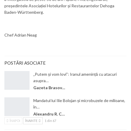
președintele Asociației Hotelurilor și Restaurantelor Dehoga
Baden-Württemberg.
Chef Adrian Neag
POSTĂRI ASOCIATE
„Putem și vom lovi”: Iranul amenință cu atacuri
asupra…
Gazeta Brasovului
Mandatul lui Ilie Bolojan și microbuzele de milioane,
în…
Alexandru R. Cantemir
ÎNAPOI
ÎNAINTE
1 din 67