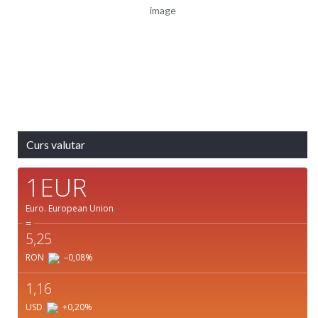
Cer Senin
km
Răsărit
Apus:
de soare:
19:43
05:06
Detaliat
Ultima actualizare: 20:46
Weather from OpenWeatherMap
Curs valutar
1EUR
Euro.
European Union
=
5,25
RON
–0,08
%
1,16
USD
+0,20
%