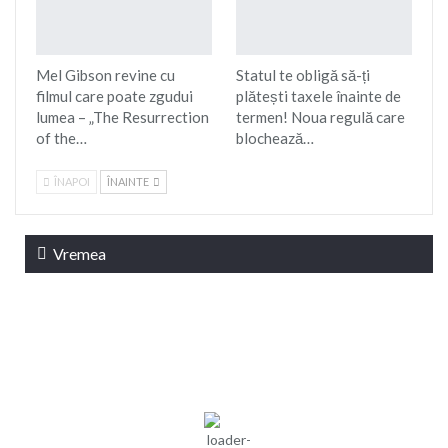
Mel Gibson revine cu
Statul te obligă să-ți
filmul care poate zgudui
plătești taxele înainte de
lumea – „The Resurrection
termen! Noua regulă care
of the…
blochează…
ÎNAPOI
ÎNAINTE
Vremea
20:49,
aug. 5,
Presiune:
Braşov, RO
Umiditate:
51
1018 mb
2026
%
24
°C
Vânt:
5
Rafală
mph
vânturi:
4 mph
Nori:
0%
Vizibilitate:
10