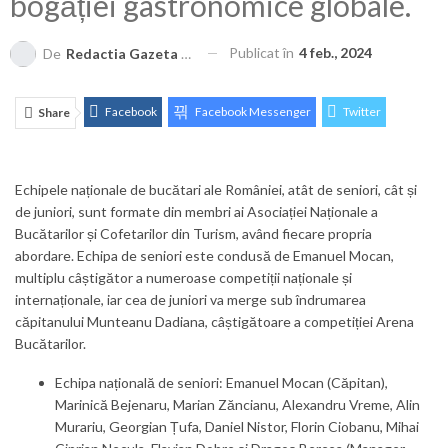
bogăției gastronomice globale.
Publicat în
4 feb., 2024
De
Redactia Gazeta Brașovului
Facebook
Facebook Messenger
Twitter
Share
ReddIt
Linkedin
Telegram
WhatsApp
E-mail
Print
Echipele naționale de bucătari ale României, atât de seniori, cât și
de juniori, sunt formate din membri ai Asociației Naționale a
Bucătarilor și Cofetarilor din Turism, având fiecare propria
abordare. Echipa de seniori este condusă de Emanuel Mocan,
multiplu câștigător a numeroase competiții naționale și
internaționale, iar cea de juniori va merge sub îndrumarea
căpitanului Munteanu Dadiana, câștigătoare a competiției Arena
Bucătarilor.
Echipa națională de seniori: Emanuel Mocan (Căpitan),
Marinică Bejenaru, Marian Zăncianu, Alexandru Vreme, Alin
Murariu, Georgian Țufa, Daniel Nistor, Florin Ciobanu, Mihai