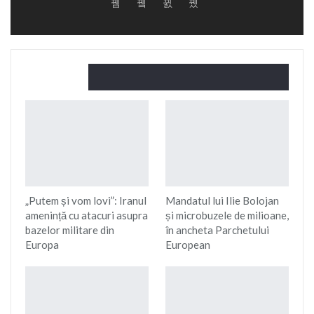
Citește și
„Putem și vom lovi”: Iranul
Mandatul lui Ilie Bolojan
amenință cu atacuri asupra
și microbuzele de milioane,
bazelor militare din
în ancheta Parchetului
Europa
European