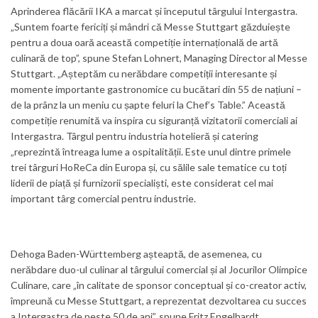
Aprinderea flăcării IKA a marcat și începutul târgului Intergastra.
„Suntem foarte fericiți și mândri că Messe Stuttgart găzduiește
pentru a doua oară această competiție internațională de artă
culinară de top”, spune Stefan Lohnert, Managing Director al Messe
Stuttgart. „Așteptăm cu nerăbdare competiții interesante și
momente importante gastronomice cu bucătari din 55 de națiuni –
de la prânz la un meniu cu șapte feluri la Chef’s Table.” Această
competiție renumită va inspira cu siguranță vizitatorii comerciali ai
Intergastra. Târgul pentru industria hotelieră și catering
„reprezintă întreaga lume a ospitalității. Este unul dintre primele
trei târguri HoReCa din Europa și, cu sălile sale tematice cu toți
liderii de piață și furnizorii specialiști, este considerat cel mai
important târg comercial pentru industrie.
Dehoga Baden-Württemberg așteaptă, de asemenea, cu
nerăbdare duo-ul culinar al târgului comercial și al Jocurilor Olimpice
Culinare, care „în calitate de sponsor conceptual și co-creator activ,
împreună cu Messe Stuttgart, a reprezentat dezvoltarea cu succes
a Intergastra de peste 50 de ani”. spune Fritz Engelhardt,