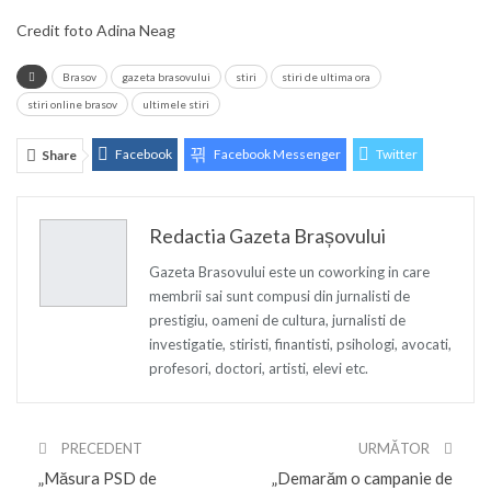
Credit foto Adina Neag
Brasov
gazeta brasovului
stiri
stiri de ultima ora
stiri online brasov
ultimele stiri
Facebook
Facebook Messenger
Twitter
Share
ReddIt
Linkedin
Telegram
WhatsApp
Redactia Gazeta Brașovului
E-mail
Print
Gazeta Brasovului este un coworking in care
membrii sai sunt compusi din jurnalisti de
prestigiu, oameni de cultura, jurnalisti de
investigatie, stiristi, finantisti, psihologi, avocati,
profesori, doctori, artisti, elevi etc.
PRECEDENT
URMĂTOR
„Măsura PSD de
„Demarăm o campanie de