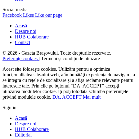
Social media
Facebook
Likes
Like our page
Acasă
Despre noi
HUB Colaborare
Contact
© 2026 - Gazeta Brașovului. Toate drepturile rezervate.
Preferințe cookies
| Termeni și condiții de utilizare
Acest site folosește cookies. Utilizăm pentru a optimiza
funcţionalitatea site-ului web, a îmbunătăţi experienţa de navigare, a
se integra cu reţele de socializare şi a afişa reclame relevante pentru
interesele tale. Prin clic pe butonul "DA, ACCEPT" accepţi
utilizarea modulelor cookie. Îţi poţi totodată schimba preferinţele
privind modulele cookie.
DA, ACCEPT
Mai mult
Sign in
Acasă
Despre noi
HUB Colaborare
Editorial