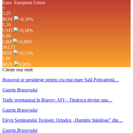
Euro.
European Union
=
5,25
RON
–0,10
%
1,16
USD
+0,18
%
0,86
GBP
+0,06
%
361,71
HUF
+0,12
%
1,96
BGN
0,00
%
Citește mai mult
Brașovul se pregătește pentru cea mai mare Sală Polivalentă…
Gazeta Brasovului
Trafic reorganizat în Brașov: AFI – Titulescu devine una…
Gazeta Brasovului
Elevii Seminarului Teologic Ortodox „Dumitru Stăniloae” din…
Gazeta Brasovului