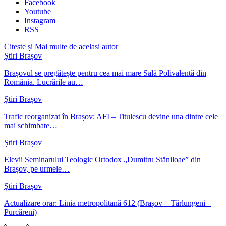
Facebook
Youtube
Instagram
RSS
Citește și
Mai multe de acelasi autor
Știri Brașov
Brașovul se pregătește pentru cea mai mare Sală Polivalentă din
România. Lucrările au…
Știri Brașov
Trafic reorganizat în Brașov: AFI – Titulescu devine una dintre cele
mai schimbate…
Știri Brașov
Elevii Seminarului Teologic Ortodox „Dumitru Stăniloae” din
Brașov, pe urmele…
Știri Brașov
Actualizare orar: Linia metropolitană 612 (Brașov – Tărlungeni –
Purcăreni)