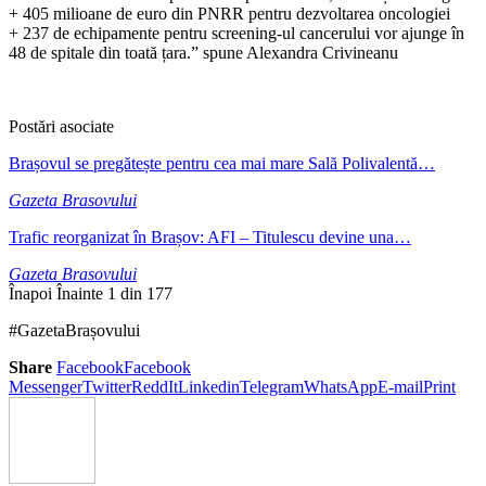
+ 405 milioane de euro din PNRR pentru dezvoltarea oncologiei
+ 237 de echipamente pentru screening-ul cancerului vor ajunge în
48 de spitale din toată țara.” spune Alexandra Crivineanu
Postări asociate
Brașovul se pregătește pentru cea mai mare Sală Polivalentă…
Gazeta Brasovului
Trafic reorganizat în Brașov: AFI – Titulescu devine una…
Gazeta Brasovului
Înapoi
Înainte
1 din 177
#GazetaBrașovului
Share
Facebook
Facebook
Messenger
Twitter
ReddIt
Linkedin
Telegram
WhatsApp
E-mail
Print