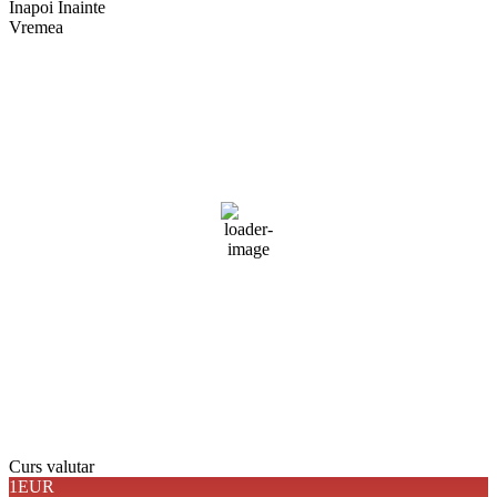
Înapoi
Înainte
Vremea
Braşov, RO
23:56,
aug. 5, 2026
20
°C
cer senin
Umiditate:
69 %
Presiune:
1019 mb
Vânt:
4 mph
Rafală vânturi:
4 mph
Nori:
3%
Vizibilitate:
10 km
Răsărit de soare:
05:07
Apus:
19:41
Detaliat
Ultima actualizare: 23:56
Weather from OpenWeatherMap
Curs valutar
1EUR