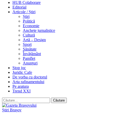
HUB Colaborare
Editorial
Articole / Știri
Știri
Politică
Economie
Anchete jurnalistice
Cultură
Artă – Design
Sport
Sănătate
Învățământ
Pamflet
Anunțuri
Stop joc
Juridic Cafe
De vorba cu doctorul
Arta rafinamentului
Pe aratura
Trend XXI
Știri Brașov