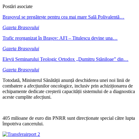
Postări asociate
Brașovul se pregătește pentru cea mai mare Sală Polivalentă…
Gazeta Brasovului
Trafic reorganizat în Brașov: AFI – Titulescu devine una…
Gazeta Brasovului
Elevii Seminarului Teologic Ortodox „Dumitru Stăniloae” din…
Gazeta Brasovului
Totodată, Ministerul Sănătății anunță deschiderea unei noi linii de
combatere a afecțiunilor oncologice, inclusiv prin achiziționarea de
echipamente dedicate creșterii capacității sistemului de a diagnostica
aceste cumplite afecțiuni.
405 milioane de euro din PNRR sunt direcționate special către lupta
împotriva cancerului.