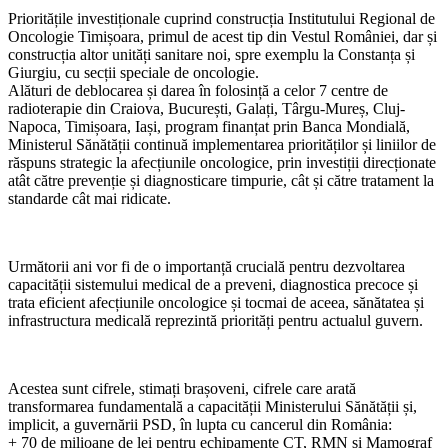
Prioritățile investiționale cuprind construcția Institutului Regional de
Oncologie Timișoara, primul de acest tip din Vestul României, dar și
construcția altor unități sanitare noi, spre exemplu la Constanța și
Giurgiu, cu secții speciale de oncologie.
Alături de deblocarea și darea în folosință a celor 7 centre de
radioterapie din Craiova, București, Galați, Târgu-Mureș, Cluj-
Napoca, Timișoara, Iași, program finanțat prin Banca Mondială,
Ministerul Sănătății continuă implementarea priorităților și liniilor de
răspuns strategic la afecțiunile oncologice, prin investiții direcționate
atât către prevenție și diagnosticare timpurie, cât și către tratament la
standarde cât mai ridicate.
Următorii ani vor fi de o importanță crucială pentru dezvoltarea
capacității sistemului medical de a preveni, diagnostica precoce și
trata eficient afecțiunile oncologice și tocmai de aceea, sănătatea și
infrastructura medicală reprezintă priorități pentru actualul guvern.
Acestea sunt cifrele, stimați brașoveni, cifrele care arată
transformarea fundamentală a capacității Ministerului Sănătății și,
implicit, a guvernării PSD, în lupta cu cancerul din România:
+ 70 de milioane de lei pentru echipamente CT, RMN și Mamograf