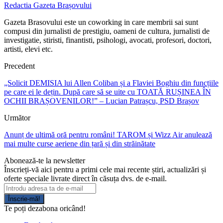
Redactia Gazeta Brașovului
Gazeta Brasovului este un coworking in care membrii sai sunt
compusi din jurnalisti de prestigiu, oameni de cultura, jurnalisti de
investigatie, stiristi, finantisti, psihologi, avocati, profesori, doctori,
artisti, elevi etc.
Precedent
„Solicit DEMISIA lui Allen Coliban și a Flaviei Boghiu din funcțiile
pe care ei le dețin. După care să se uite cu TOATĂ RUȘINEA ÎN
OCHII BRAȘOVENILOR!” – Lucian Patrașcu, PSD Brașov
Următor
Anunț de ultimă oră pentru români! TAROM și Wizz Air anulează
mai multe curse aeriene din țară și din străinătate
Abonează-te la newsletter
Înscrieți-vă aici pentru a primi cele mai recente știri, actualizări și
oferte speciale livrate direct în căsuța dvs. de e-mail.
Înscrie-mă!
Te poți dezabona oricând!