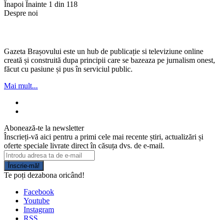
Înapoi
Înainte
1 din 118
Despre noi
Gazeta Brașovului este un hub de publicație si televiziune online
creată și construită dupa principii care se bazeaza pe jurnalism onest,
făcut cu pasiune și pus în serviciul public.
Mai mult...
Abonează-te la newsletter
Înscrieți-vă aici pentru a primi cele mai recente știri, actualizări și
oferte speciale livrate direct în căsuța dvs. de e-mail.
Înscrie-mă!
Te poți dezabona oricând!
Facebook
Youtube
Instagram
RSS