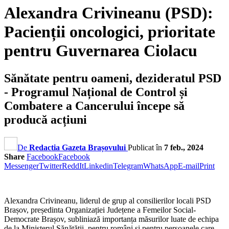
Alexandra Crivineanu (PSD):
Pacienții oncologici, prioritate
pentru Guvernarea Ciolacu
Sănătate pentru oameni, dezideratul PSD
- Programul Național de Control și
Combatere a Cancerului începe să
producă acțiuni
De
Redactia Gazeta Brașovului
Publicat în
7 feb., 2024
Share
Facebook
Facebook
Messenger
Twitter
ReddIt
Linkedin
Telegram
WhatsApp
E-mail
Print
Alexandra Crivineanu, liderul de grup al consilierilor locali PSD
Brașov, președinta Organizației Județene a Femeilor Social-
Democrate Brașov, subliniază importanța măsurilor luate de echipa
de la Ministerul Sănătății, pentru români și pentru persoanele care