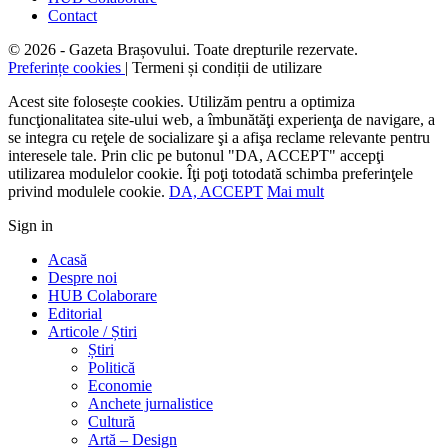
Contact
© 2026 - Gazeta Brașovului. Toate drepturile rezervate.
Preferințe cookies
| Termeni și condiții de utilizare
Acest site folosește cookies. Utilizăm pentru a optimiza
funcţionalitatea site-ului web, a îmbunătăţi experienţa de navigare, a
se integra cu reţele de socializare şi a afişa reclame relevante pentru
interesele tale. Prin clic pe butonul "DA, ACCEPT" accepţi
utilizarea modulelor cookie. Îţi poţi totodată schimba preferinţele
privind modulele cookie.
DA, ACCEPT
Mai mult
Sign in
Acasă
Despre noi
HUB Colaborare
Editorial
Articole / Știri
Știri
Politică
Economie
Anchete jurnalistice
Cultură
Artă – Design