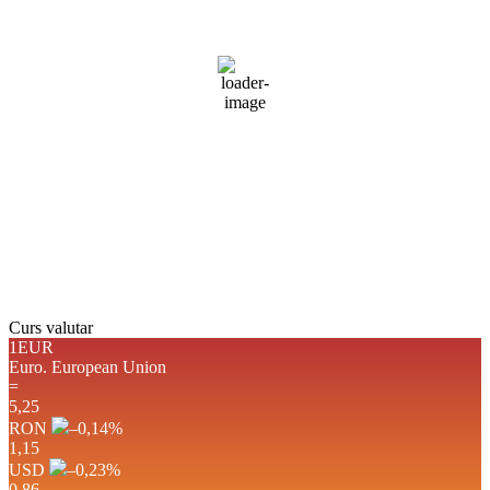
cer senin
31 %
1016 mb
4 mph
Rafală vânturi:
4 mph
Nori:
0%
Vizibilitate:
10 km
Răsărit de soare:
05:03
Apus:
19:45
Detaliat
Ultima actualizare: 14:05
Weather from OpenWeatherMap
Curs valutar
1EUR
Euro.
European Union
=
5,25
RON
–0,14
%
1,15
USD
–0,23
%
0,86