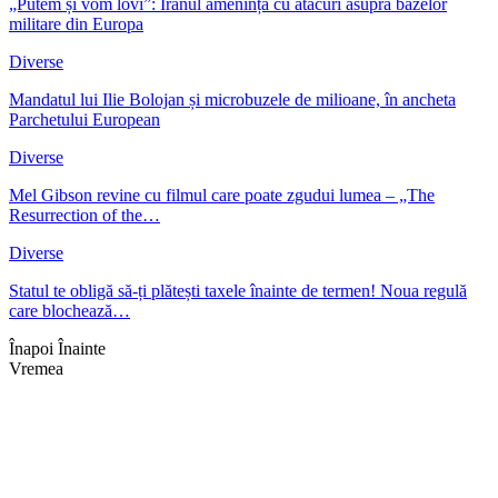
„Putem și vom lovi”: Iranul amenință cu atacuri asupra bazelor
militare din Europa
Diverse
Mandatul lui Ilie Bolojan și microbuzele de milioane, în ancheta
Parchetului European
Diverse
Mel Gibson revine cu filmul care poate zgudui lumea – „The
Resurrection of the…
Diverse
Statul te obligă să-ți plătești taxele înainte de termen! Noua regulă
care blochează…
Înapoi
Înainte
Vremea
Braşov, RO
14:14,
aug. 3, 2026
30
°C