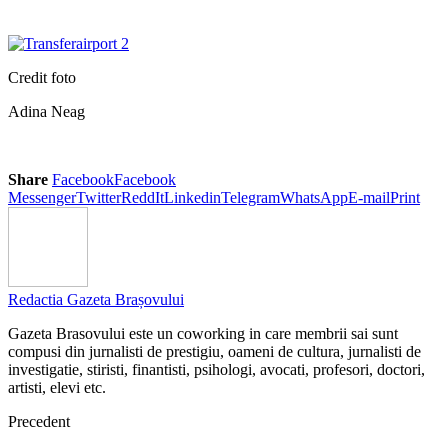
Credit foto
Adina Neag
Share
Facebook
Facebook
Messenger
Twitter
ReddIt
Linkedin
Telegram
WhatsApp
E-mail
Print
Redactia Gazeta Brașovului
Gazeta Brasovului este un coworking in care membrii sai sunt
compusi din jurnalisti de prestigiu, oameni de cultura, jurnalisti de
investigatie, stiristi, finantisti, psihologi, avocati, profesori, doctori,
artisti, elevi etc.
Precedent