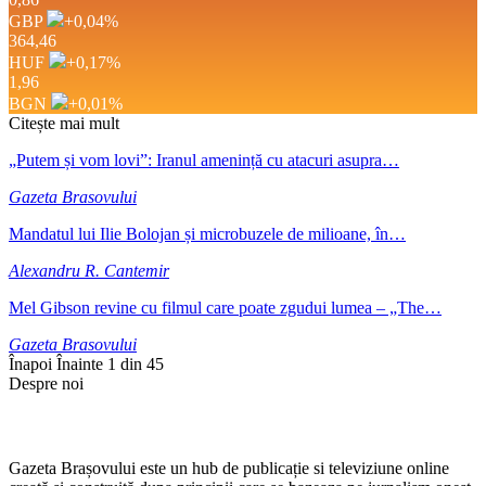
GBP
+0,04
%
364,46
HUF
+0,17
%
1,96
BGN
+0,01
%
Citește mai mult
„Putem și vom lovi”: Iranul amenință cu atacuri asupra…
Gazeta Brasovului
Mandatul lui Ilie Bolojan și microbuzele de milioane, în…
Alexandru R. Cantemir
Mel Gibson revine cu filmul care poate zgudui lumea – „The…
Gazeta Brasovului
Înapoi
Înainte
1 din 45
Despre noi
Gazeta Brașovului este un hub de publicație si televiziune online