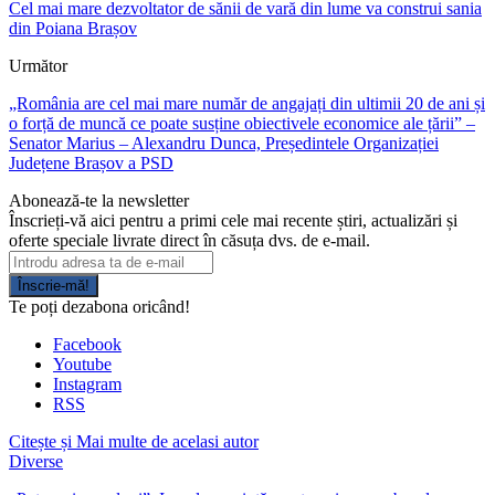
Cel mai mare dezvoltator de sănii de vară din lume va construi sania
din Poiana Brașov
Următor
„România are cel mai mare număr de angajați din ultimii 20 de ani și
o forță de muncă ce poate susține obiectivele economice ale țării” –
Senator Marius – Alexandru Dunca, Președintele Organizației
Județene Brașov a PSD
Abonează-te la newsletter
Înscrieți-vă aici pentru a primi cele mai recente știri, actualizări și
oferte speciale livrate direct în căsuța dvs. de e-mail.
Înscrie-mă!
Te poți dezabona oricând!
Facebook
Youtube
Instagram
RSS
Citește și
Mai multe de acelasi autor
Diverse