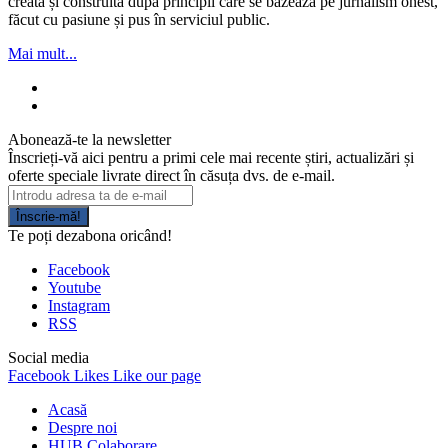
creată și construită dupa principii care se bazeaza pe jurnalism onest,
făcut cu pasiune și pus în serviciul public.
Mai mult...
Abonează-te la newsletter
Înscrieți-vă aici pentru a primi cele mai recente știri, actualizări și
oferte speciale livrate direct în căsuța dvs. de e-mail.
Înscrie-mă!
Te poți dezabona oricând!
Facebook
Youtube
Instagram
RSS
Social media
Facebook
Likes
Like our page
Acasă
Despre noi
HUB Colaborare