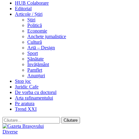
HUB Colaborare
Editorial
Articole / Știri
Știri
Politică
Economie
Anchete jurnalistice
Cultură
Artă – Design
Sport
Sănătate
Învățământ
Pamflet
Anunțuri
Stop joc
Juridic Cafe
De vorba cu doctorul
Arta rafinamentului
Pe aratura
Trend XXI
Diverse