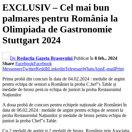
EXCLUSIV – Cel mai bun
palmares pentru România la
Olimpiada de Gastronomie
Stuttgart 2024
De
Redactia Gazeta Brașovului
Publicat în
8 feb., 2024
Share
Facebook
Facebook
Messenger
Twitter
ReddIt
Linkedin
Telegram
WhatsApp
E-mail
Print
Prima probă din concurs în data de 04.02.2024 : medalie de argint
pentru echipa de seniori a României la proba C.hef”s Table și
medalie de bronz pent.ru echipa de juniori la proba Restaurantul
Națiunilor
A doua probă de concurs pentru echipele naționale ale României în
data de 06.02.2024 : medalie de argint pentru echipa de seniori la
proba Restaurentul Națiunilor și medalie de bronz pentru echipa de
juniori la proba Chef”s Table.
Cu 2 medalii de argint și 2 medalii de bronz, România prin Asociația