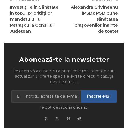
Investițiile în Sănătate
Alexandra Crivineanu
în topul priorităților
(PSD): PSD pune
mandatului lui
sănătatea
Patrașcu la Consiliul
brașovenilor înainte
Județean
de toate!
Abonează-te la newsletter
Înscrieți-vă aici pentru a primi cele mai recente știri,
actualizări și oferte speciale livrate direct în căsuța
dvs. de e-mail.
Înscrie-Mă!
Te poți dezabona oricând!