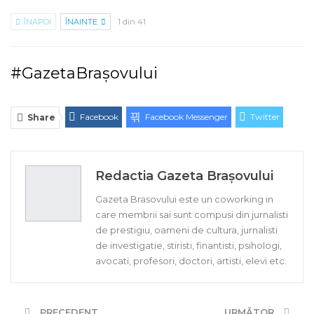
ÎNAPOI
ÎNAINTE
1 din 41
#GazetaBrașovului
Facebook
Facebook Messenger
Twitter
Share
ReddIt
Linkedin
Telegram
WhatsApp
E-mail
Print
Redactia Gazeta Brașovului
Gazeta Brasovului este un coworking in
care membrii sai sunt compusi din jurnalisti
de prestigiu, oameni de cultura, jurnalisti
de investigatie, stiristi, finantisti, psihologi,
avocati, profesori, doctori, artisti, elevi etc.
PRECEDENT
URMĂTOR