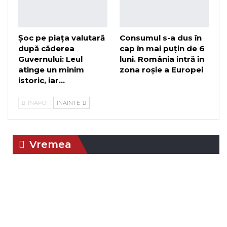
Șoc pe piața valutară
Consumul s-a dus în
după căderea
cap în mai puțin de 6
Guvernului: Leul
luni. România intră în
atinge un minim
zona roșie a Europei
istoric, iar…
ÎNAPOI
ÎNAINTE
Vremea
Braşov, RO
23:09,
aug. 3, 2026
°C