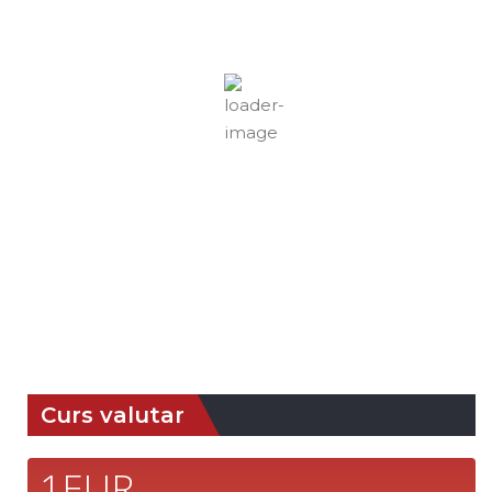
17
Cer Senin
Rafală vânturi:
3 mph
Nori:
0%
Vizibilitate:
10 km
Răsărit de soare:
05:04
Apus:
19:44
68 %
1019 mb
4 mph
Detaliat
Ultima actualizare: 23:00
Weather from OpenWeatherMap
Curs valutar
1EUR