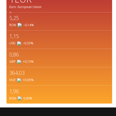
Euro.
European Union
=
5,25
RON
–0,14
%
1,15
USD
–0,33
%
0,86
GBP
+0,15
%
364,03
HUF
+0,05
%
1,96
BGN
0,00
%