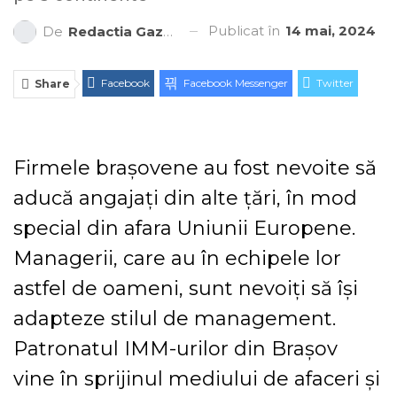
Publicat în
14 mai, 2024
De
Redactia Gazeta Brașovului
Facebook
Facebook Messenger
Twitter
Share
ReddIt
Linkedin
Telegram
WhatsApp
E-mail
Print
Firmele brașovene au fost nevoite să
aducă angajați din alte țări, în mod
special din afara Uniunii Europene.
Managerii, care au în echipele lor
astfel de oameni, sunt nevoiți să își
adapteze stilul de management.
Patronatul IMM-urilor din Brașov
vine în sprijinul mediului de afaceri și