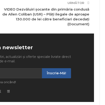
URMĂTOR
VIDEO Dezvăluiri șocante din primăria condusă
de Allen Coliban (USR) – Plăți ilegale de aproape
130.000 de lei către beneficiari decedați
(Document)
a newsletter
ri, actualizări și oferte speciale livrate direct
de e-mail.
Înscrie-Mă!
a oricând!