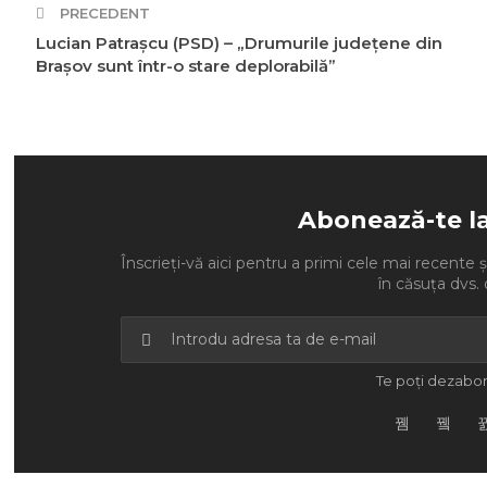
PRECEDENT
Lucian Patrașcu (PSD) – „Drumurile județene din
Brașov sunt într-o stare deplorabilă”
Abonează-te l
Înscrieți-vă aici pentru a primi cele mai recente ști
în căsuța dvs. 
Te poți dezabon