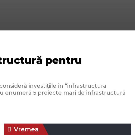
structură pentru
nsideră investițiile în “infrastructura
șcu enumeră 5 proiecte mari de infrastructură
Vremea