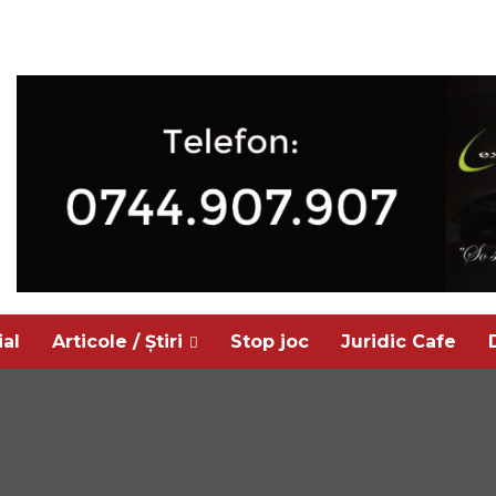
ial
Articole / Știri
Stop joc
Juridic Cafe