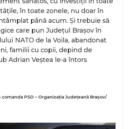
ent sănătos, cu investiții în toate
ățile, în toate zonele, nu doar în
 întâmplat până acum. Și trebuie să
tegice care pun Județul Brașov în
dului NATO de la Voila, abandonat
i, familii cu copii, depind de
ub Adrian Veștea le-a întors
 la comanda PSD – Organizația Județeană Brașov/