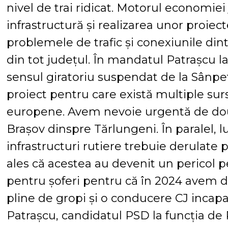
nivel de trai ridicat. Motorul economiei 
infrastructură și realizarea unor proiec
problemele de trafic și conexiunile din
din tot județul. În mandatul Patrașcu l
sensul giratoriu suspendat de la Sânpet
proiect pentru care există multiple surs
europene. Avem nevoie urgentă de două 
Brașov dinspre Tărlungeni. În paralel, lu
infrastructuri rutiere trebuie derulate
ales că acestea au devenit un pericol pen
pentru șoferi pentru că în 2024 avem 
pline de gropi și o conducere CJ incapa
Patrașcu, candidatul PSD la funcția de 