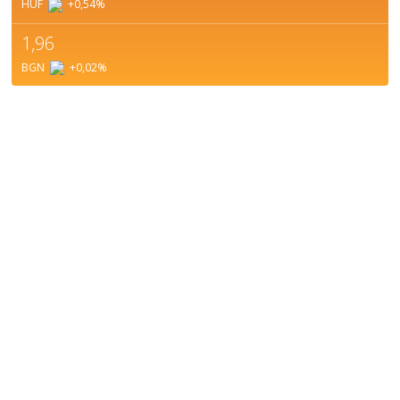
HUF
+0,54
%
1,96
BGN
+0,02
%