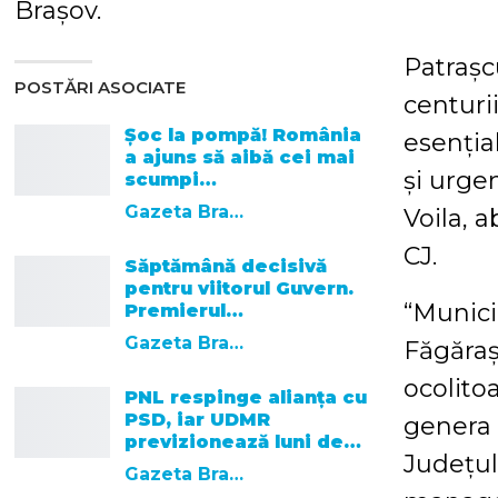
Brașov.
Patrașc
POSTĂRI ASOCIATE
centurii
Șoc la pompă! România
esenția
a ajuns să aibă cei mai
și urge
scumpi…
Gazeta Brasovului
Voila, 
CJ.
Săptămână decisivă
pentru viitorul Guvern.
“Munici
Premierul…
Gazeta Brasovului
Făgăraș
ocolitoa
PNL respinge alianța cu
PSD, iar UDMR
genera 
previzionează luni de…
Județul
Gazeta Brasovului