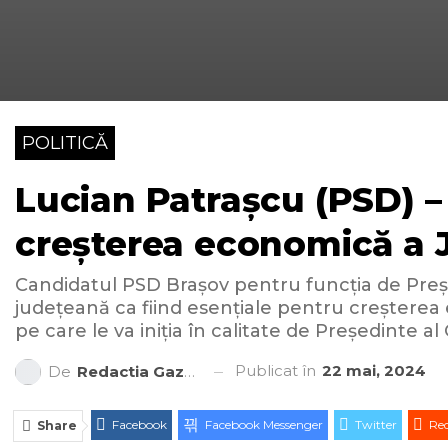
POLITICĂ
Lucian Patrașcu (PSD) – 
creșterea economică a 
Candidatul PSD Brașov pentru funcția de Președi
județeană ca fiind esențiale pentru creșterea
pe care le va iniția în calitate de Președinte al
Publicat în
22 mai, 2024
De
Redactia Gazeta Brașovului
Facebook
Facebook Messenger
Twitter
Red
Share