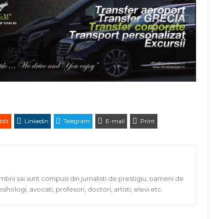
dIt
Linkedin
Telegram
E-mail
Print
rii sai sunt compusi din jurnalisti de prestigiu, oameni de
, psihologi, avocati, profesori, doctori, artisti, elevi etc.