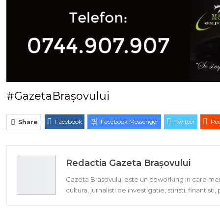
#GazetaBrașovului
Facebook
Facebook Messenger
Twitter
Red
Share
Redactia Gazeta Brașovului
Gazeta Brasovului este un coworking in care memb
cultura, jurnalisti de investigatie, stiristi, finantisti