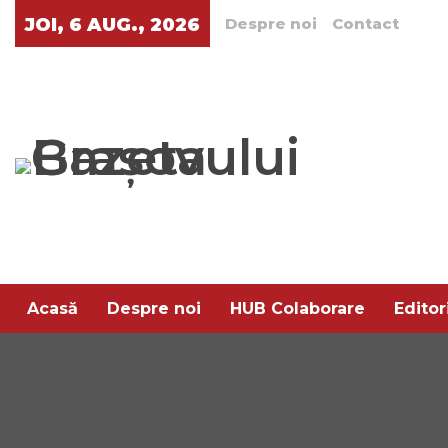
JOI, 6 AUG., 2026
Despre noi
Contact
Acasă
Despre noi
HUB Colaborare
Editor
Arta rafinamentului
Pe aratura
Trend XXI