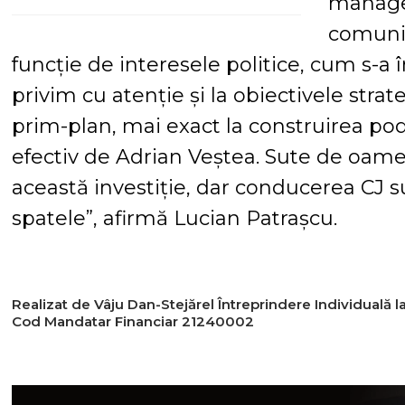
managem
comunit
funcție de interesele politice, cum s-a
privim cu atenție și la obiectivele stra
prim-plan, mai exact la construirea po
efectiv de Adrian Veștea. Sute de oamen
această investiție, dar conducerea CJ s
spatele”, afirmă Lucian Patrașcu.
Realizat de Vâju Dan-Stejărel Întreprindere Individuală
Cod Mandatar Financiar 21240002