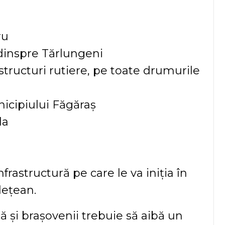
ru
 dinspre Tărlungeni
rastructuri rutiere, pe toate drumurile
nicipiului Făgăraș
la
rastructură pe care le va iniția în
dețean.
 și brașovenii trebuie să aibă un