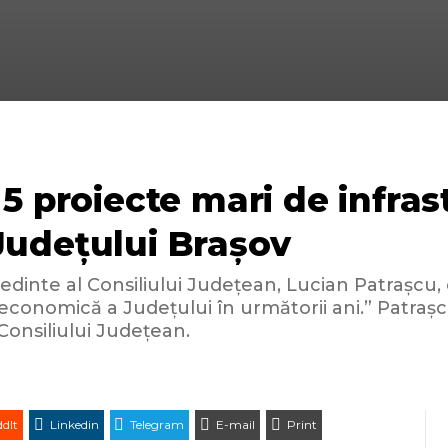
5 proiecte mari de infra
Județului Brașov
nte al Consiliului Județean, Lucian Patrașcu, co
 economică a Județului în următorii ani.” Patra
 Consiliului Județean.
dIt
Linkedin
Telegram
E-mail
Print