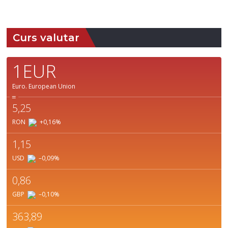
Weather from OpenWeatherMap
Curs valutar
1EUR
Euro.
European Union
=
5,25
RON
+0,16
%
1,15
USD
–0,09
%
0,86
GBP
–0,10
%
363,89