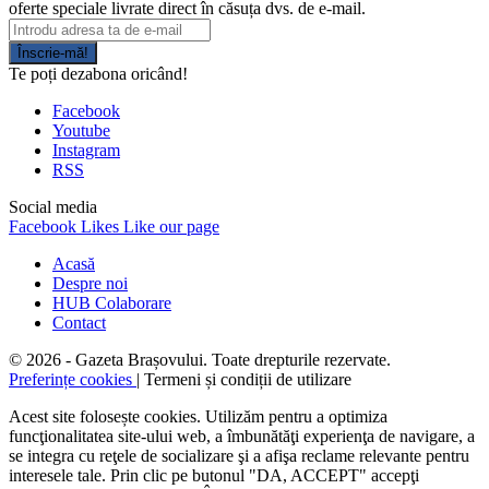
oferte speciale livrate direct în căsuța dvs. de e-mail.
Înscrie-mă!
Te poți dezabona oricând!
Facebook
Youtube
Instagram
RSS
Social media
Facebook
Likes
Like our page
Acasă
Despre noi
HUB Colaborare
Contact
© 2026 - Gazeta Brașovului. Toate drepturile rezervate.
Preferințe cookies
| Termeni și condiții de utilizare
Acest site folosește cookies. Utilizăm pentru a optimiza
funcţionalitatea site-ului web, a îmbunătăţi experienţa de navigare, a
se integra cu reţele de socializare şi a afişa reclame relevante pentru
interesele tale. Prin clic pe butonul "DA, ACCEPT" accepţi