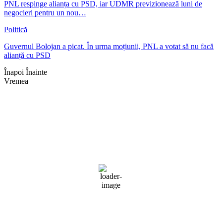
PNL respinge alianța cu PSD, iar UDMR previzionează luni de
negocieri pentru un nou…
Politică
Guvernul Bolojan a picat. În urma moțiunii, PNL a votat să nu facă
alianță cu PSD
Înapoi
Înainte
Vremea
Braşov, RO
11:39,
aug. 6, 2026
30
°C
cer senin
43 %
1016 mb
5 mph
Rafală vânturi:
12 mph
Nori:
3%
Vizibilitate:
10 km
Răsărit de soare:
05:07