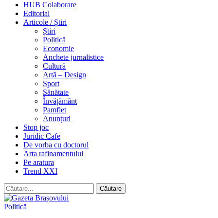
HUB Colaborare
Editorial
Articole / Știri
Știri
Politică
Economie
Anchete jurnalistice
Cultură
Artă – Design
Sport
Sănătate
Învățământ
Pamflet
Anunțuri
Stop joc
Juridic Cafe
De vorba cu doctorul
Arta rafinamentului
Pe aratura
Trend XXI
Politică