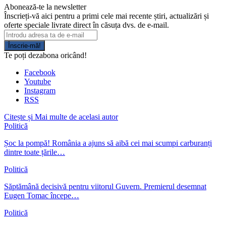
Abonează-te la newsletter
Înscrieți-vă aici pentru a primi cele mai recente știri, actualizări și
oferte speciale livrate direct în căsuța dvs. de e-mail.
Înscrie-mă!
Te poți dezabona oricând!
Facebook
Youtube
Instagram
RSS
Citește și
Mai multe de acelasi autor
Politică
Șoc la pompă! România a ajuns să aibă cei mai scumpi carburanți
dintre toate țările…
Politică
Săptămână decisivă pentru viitorul Guvern. Premierul desemnat
Eugen Tomac începe…
Politică