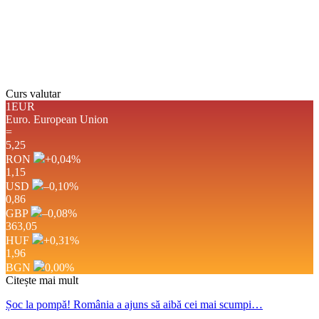
Apus:
19:41
Detaliat
Ultima actualizare: 11:36
Weather from OpenWeatherMap
Curs valutar
1EUR
Euro.
European Union
=
5,25
RON
+0,04
%
1,15
USD
–0,10
%
0,86
GBP
–0,08
%
363,05
HUF
+0,31
%
1,96
BGN
0,00
%
Citește mai mult
Șoc la pompă! România a ajuns să aibă cei mai scumpi…