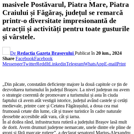
masivele Postăvarul, Piatra Mare, Piatra
Craiului și Făgăraș, județul se remarcă
printr-o diversitate impresionantă de
atracții și activități pentru toate gusturile
și vârstele.
De
Redactia Gazeta Brașovului
Publicat în
20 iun., 2024
Share
Facebook
Facebook
Messenger
Twitter
ReddIt
Linkedin
Telegram
WhatsApp
E-mail
Print
„Din păcate, constatăm deficiențe majore la două capitole ce țin de
dezvoltarea turismului în județul Brașov. La nivel județean nu avem
o strategie coerentă de promovare a turismului și asta în ciuda
faptului că avem atât vestigii istorice, județul având castele și cetăți
medievale, printre care și Cetatea Făgărașului, a doua cea mai
frumoasă cetate din lume, cât și trasee turistice în cadre naturale
deosebite accesibile atât vara, cât și iarna.
În al doilea rând, infrastructura rutieră a județului Brașov lasă mult
de dorit. Avem drumuri județene nemarcate, unele dintre ele pline de
gropi și fără marcaje rutiere”, a declarat senatorul Marius-Alexandru