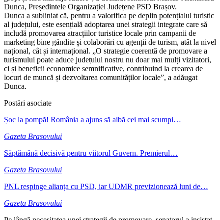
Dunca, Președintele Organizației Județene PSD Brașov.
Dunca a subliniat că, pentru a valorifica pe deplin potențialul turistic
al județului, este esențială adoptarea unei strategii integrate care să
includă promovarea atracțiilor turistice locale prin campanii de
marketing bine gândite și colaborări cu agenții de turism, atât la nivel
național, cât și internațional. „O strategie coerentă de promovare a
turismului poate aduce județului nostru nu doar mai mulți vizitatori,
ci și beneficii economice semnificative, contribuind la crearea de
locuri de muncă și dezvoltarea comunităților locale”, a adăugat
Dunca.
Postări asociate
Șoc la pompă! România a ajuns să aibă cei mai scumpi…
Gazeta Brasovului
Săptămână decisivă pentru viitorul Guvern. Premierul…
Gazeta Brasovului
PNL respinge alianța cu PSD, iar UDMR previzionează luni de…
Gazeta Brasovului
Pe lângă necesitatea unei strategii de promovare, senatorul a insistat