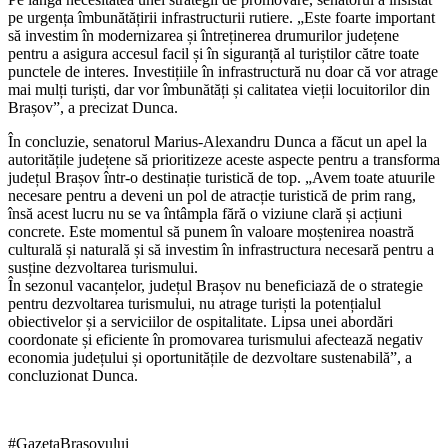
pe urgența îmbunătățirii infrastructurii rutiere. „Este foarte important
să investim în modernizarea și întreținerea drumurilor județene
pentru a asigura accesul facil și în siguranță al turiștilor către toate
punctele de interes. Investițiile în infrastructură nu doar că vor atrage
mai mulți turiști, dar vor îmbunătăți și calitatea vieții locuitorilor din
Brașov”, a precizat Dunca.
În concluzie, senatorul Marius-Alexandru Dunca a făcut un apel la
autoritățile județene să prioritizeze aceste aspecte pentru a transforma
județul Brașov într-o destinație turistică de top. „Avem toate atuurile
necesare pentru a deveni un pol de atracție turistică de prim rang,
însă acest lucru nu se va întâmpla fără o viziune clară și acțiuni
concrete. Este momentul să punem în valoare moștenirea noastră
culturală și naturală și să investim în infrastructura necesară pentru a
susține dezvoltarea turismului.
În sezonul vacanțelor, județul Brașov nu beneficiază de o strategie
pentru dezvoltarea turismului, nu atrage turiști la potențialul
obiectivelor și a serviciilor de ospitalitate. Lipsa unei abordări
coordonate și eficiente în promovarea turismului afectează negativ
economia județului și oportunitățile de dezvoltare sustenabilă”, a
concluzionat Dunca.
#GazetaBrașovului