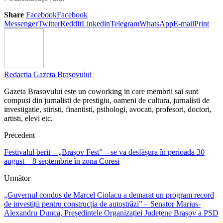
Share
Facebook
Facebook
Messenger
Twitter
ReddIt
Linkedin
Telegram
WhatsApp
E-mail
Print
Redactia Gazeta Brașovului
Gazeta Brasovului este un coworking in care membrii sai sunt
compusi din jurnalisti de prestigiu, oameni de cultura, jurnalisti de
investigatie, stiristi, finantisti, psihologi, avocati, profesori, doctori,
artisti, elevi etc.
Precedent
Festivalul berii – „Brașov Fest” – se va desfășura în perioada 30
august – 8 septembrie în zona Coresi
Următor
„Guvernul condus de Marcel Ciolacu a demarat un program record
de investiții pentru construcția de autostrăzi” – Senator Marius-
Alexandru Dunca, Președintele Organizației Județene Brașov a PSD