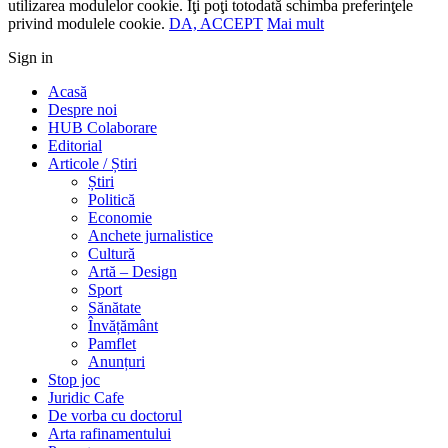
utilizarea modulelor cookie. Îţi poţi totodată schimba preferinţele
privind modulele cookie.
DA, ACCEPT
Mai mult
Sign in
Acasă
Despre noi
HUB Colaborare
Editorial
Articole / Știri
Știri
Politică
Economie
Anchete jurnalistice
Cultură
Artă – Design
Sport
Sănătate
Învățământ
Pamflet
Anunțuri
Stop joc
Juridic Cafe
De vorba cu doctorul
Arta rafinamentului