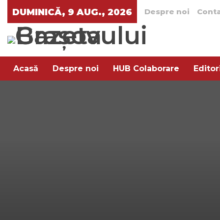
DUMINICĂ, 9 AUG., 2026
Despre noi
Cont
Acasă
Despre noi
HUB Colaborare
Editor
Arta rafinamentului
Pe aratura
Trend XXI