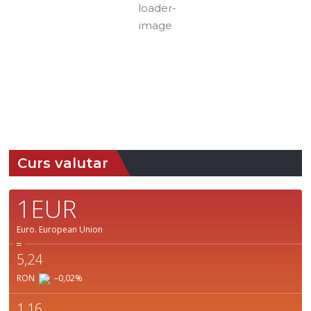
Nori:
23%
Vizibilitate:
10
Câțiva Nori
km
Răsărit
Apus:
de soare:
19:37
05:11
Detaliat
Ultima actualizare: 07:35
Weather from OpenWeatherMap
Curs valutar
1EUR
Euro.
European Union
=
5,24
RON
–0,02
%
1,16