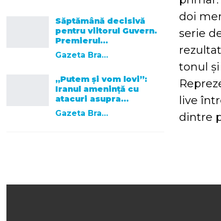
doi mem
Săptămână decisivă
pentru viitorul Guvern.
serie de
Premierul…
rezultat
Gazeta Brasovului
tonul ș
„Putem și vom lovi”:
Repreze
Iranul amenință cu
live în
atacuri asupra…
Gazeta Brasovului
dintre p