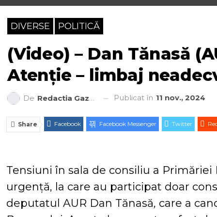
DIVERSE
POLITICĂ
(Video) – Dan Tănasă (AU
Atenție – limbaj neadec
Publicat în
11 nov., 2024
De
Redactia Gazeta Brașovului
Facebook
Facebook Messenger
Twitter
Red
Share
Tensiuni în sala de consiliu a Primărie
urgență, la care au participat doar consili
deputatul AUR Dan Tănasă, care a candi