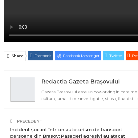
Facebook
Facebook Messenger
Twitter
Red
Share
Redactia Gazeta Brașovului
Gazeta Brasovului este un coworking in care memb
cultura, jurnalisti de investigatie, stiristi, finantisti
PRECEDENT
Incident șocant într-un autoturism de transport
persoane din Brașov: Pasageri agresivi au atacat