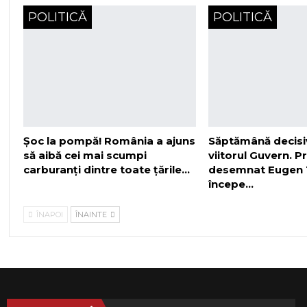
POLITICĂ
POLITICĂ
Șoc la pompă! România a ajuns
Săptămână decisi
să aibă cei mai scumpi
viitorul Guvern. P
carburanți dintre toate țările…
desemnat Eugen
începe…
ÎNAPOI
ÎNAINTE