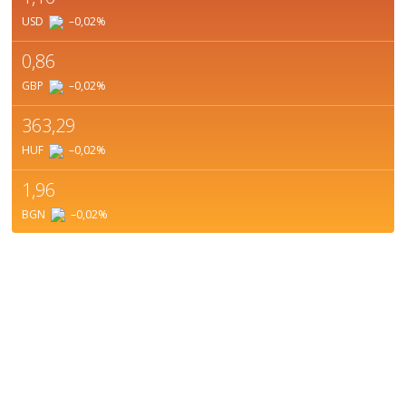
USD
–0,02
%
0,86
GBP
–0,02
%
363,29
HUF
–0,02
%
1,96
BGN
–0,02
%