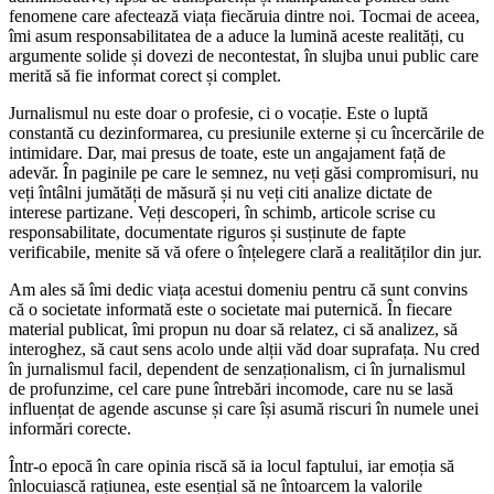
fenomene care afectează viața fiecăruia dintre noi. Tocmai de aceea,
îmi asum responsabilitatea de a aduce la lumină aceste realități, cu
argumente solide și dovezi de necontestat, în slujba unui public care
merită să fie informat corect și complet.
Jurnalismul nu este doar o profesie, ci o vocație. Este o luptă
constantă cu dezinformarea, cu presiunile externe și cu încercările de
intimidare. Dar, mai presus de toate, este un angajament față de
adevăr. În paginile pe care le semnez, nu veți găsi compromisuri, nu
veți întâlni jumătăți de măsură și nu veți citi analize dictate de
interese partizane. Veți descoperi, în schimb, articole scrise cu
responsabilitate, documentate riguros și susținute de fapte
verificabile, menite să vă ofere o înțelegere clară a realităților din jur.
Am ales să îmi dedic viața acestui domeniu pentru că sunt convins
că o societate informată este o societate mai puternică. În fiecare
material publicat, îmi propun nu doar să relatez, ci să analizez, să
interoghez, să caut sens acolo unde alții văd doar suprafața. Nu cred
în jurnalismul facil, dependent de senzaționalism, ci în jurnalismul
de profunzime, cel care pune întrebări incomode, care nu se lasă
influențat de agende ascunse și care își asumă riscuri în numele unei
informări corecte.
Într-o epocă în care opinia riscă să ia locul faptului, iar emoția să
înlocuiască rațiunea, este esențial să ne întoarcem la valorile