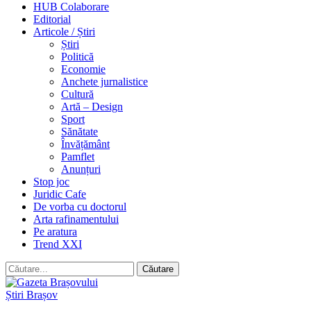
HUB Colaborare
Editorial
Articole / Știri
Știri
Politică
Economie
Anchete jurnalistice
Cultură
Artă – Design
Sport
Sănătate
Învățământ
Pamflet
Anunțuri
Stop joc
Juridic Cafe
De vorba cu doctorul
Arta rafinamentului
Pe aratura
Trend XXI
Știri Brașov