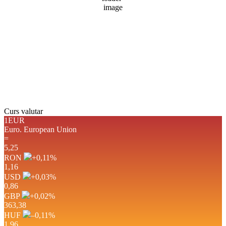
4 mph
Rafală vânturi:
4 mph
Nori:
0%
Vizibilitate:
10 km
Răsărit de soare:
05:12
Apus:
19:35
Detaliat
Ultima actualizare: 03:41
Weather from OpenWeatherMap
Curs valutar
1EUR
Euro.
European Union
=
5,25
RON
+0,11
%
1,16
USD
+0,03
%
0,86
GBP
+0,02
%
363,38
HUF
–0,11
%
1,96