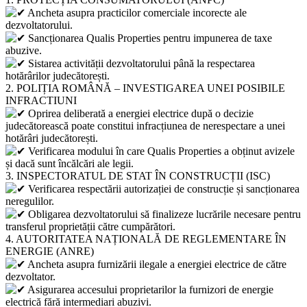
Ancheta asupra practicilor comerciale incorecte ale
dezvoltatorului.
Sancționarea Qualis Properties pentru impunerea de taxe
abuzive.
Sistarea activității dezvoltatorului până la respectarea
hotărârilor judecătorești.
2. POLIȚIA ROMÂNĂ – INVESTIGAREA UNEI POSIBILE
INFRACTIUNI
Oprirea deliberată a energiei electrice după o decizie
judecătorească poate constitui infracțiunea de nerespectare a unei
hotărâri judecătorești.
Verificarea modului în care Qualis Properties a obținut avizele
și dacă sunt încălcări ale legii.
3. INSPECTORATUL DE STAT ÎN CONSTRUCȚII (ISC)
Verificarea respectării autorizației de construcție și sancționarea
neregulilor.
Obligarea dezvoltatorului să finalizeze lucrările necesare pentru
transferul proprietății către cumpărători.
4. AUTORITATEA NAȚIONALĂ DE REGLEMENTARE ÎN
ENERGIE (ANRE)
Ancheta asupra furnizării ilegale a energiei electrice de către
dezvoltator.
Asigurarea accesului proprietarilor la furnizori de energie
electrică fără intermediari abuzivi.