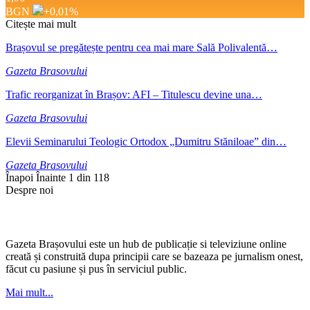
BGN
+0,01
%
Citește mai mult
Brașovul se pregătește pentru cea mai mare Sală Polivalentă…
Gazeta Brasovului
Trafic reorganizat în Brașov: AFI – Titulescu devine una…
Gazeta Brasovului
Elevii Seminarului Teologic Ortodox „Dumitru Stăniloae” din…
Gazeta Brasovului
Înapoi
Înainte
1 din 118
Despre noi
Gazeta Brașovului este un hub de publicație si televiziune online
creată și construită dupa principii care se bazeaza pe jurnalism onest,
făcut cu pasiune și pus în serviciul public.
Mai mult...