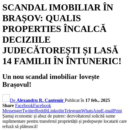
SCANDAL IMOBILIAR ÎN
BRAȘOV: QUALIS
PROPERTIES ÎNCALCĂ
DECIZIILE
JUDECĂTOREȘTI ȘI LASĂ
14 FAMILII ÎN ÎNTUNERIC!
Un nou scandal imobiliar lovește
Brașovul!
De
Alexandru R. Cantemir
Publicat în
17 feb., 2025
Share
Facebook
Facebook
Messenger
Twitter
ReddIt
Linkedin
Telegram
WhatsApp
E-mail
Print
Șantaj economic și abuz de putere: dezvoltatorul solicită sume
suplimentare pentru transferul proprietății și pedepsește locatarii care
refuză să plătească!