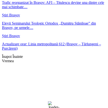
Trafic reorganizat în Brașov: AFI – Titulescu devine una dintre cele
mai schimbate…
Știri Brașov
Elevii Seminarului Teologic Ortodox „Dumitru Stăniloae” din
Brașov, pe urmele…
Știri Brașov
Actualizare orar: Linia metropolitană 612 (Brașov – Tărlungeni –
Purcăreni)
Înapoi
Înainte
Vremea
Braşov, RO
03:48,
aug. 10, 2026
14
°C
cer senin
88 %
1020 mb