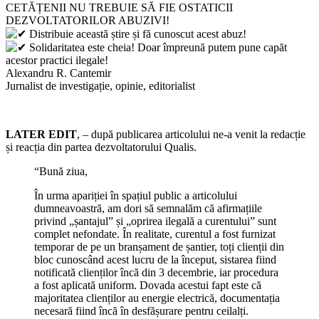
CETĂȚENII NU TREBUIE SĂ FIE OSTATICII
DEZVOLTATORILOR ABUZIVI!
Distribuie această știre și fă cunoscut acest abuz!
Solidaritatea este cheia! Doar împreună putem pune capăt
acestor practici ilegale!
Alexandru R. Cantemir
Jurnalist de investigație, opinie, editorialist
LATER EDIT
, – după publicarea articolului ne-a venit la redacție
și reacția din partea dezvoltatorului Qualis.
“Bună ziua,
În urma apariției în spațiul public a articolului
dumneavoastră, am dori să semnalăm că afirmațiile
privind „șantajul” și „oprirea ilegală a curentului” sunt
complet nefondate. În realitate, curentul a fost furnizat
temporar de pe un branșament de șantier, toți clienții din
bloc cunoscând acest lucru de la început, sistarea fiind
notificată clienților încă din 3 decembrie, iar procedura
a fost aplicată uniform. Dovada acestui fapt este că
majoritatea clienților au energie electrică, documentația
necesară fiind încă în desfășurare pentru ceilalți.