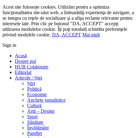
Acest site folosește cookies. Utilizăm pentru a optimiza
funcţionalitatea site-ului web, a îmbunătăţi experienţa de navigare, a
se integra cu reţele de socializare şi a afişa reclame relevante pentru
interesele tale. Prin clic pe butonul "DA, ACCEPT" accepţi
utilizarea modulelor cookie. Îţi poţi totodată schimba preferinţele
privind modulele cookie.
DA, ACCEPT
Mai mult
Sign in
Acasă
Despre noi
HUB Colaborare
Editorial
Articole / Știri
Știri
Politică
Economie
Anchete jurnalistice
Cultură
Artă – Design
Sport
Sănătate
Învățământ
Pamflet