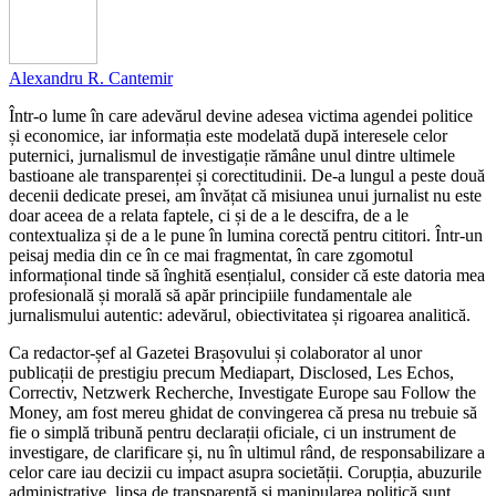
Alexandru R. Cantemir
Într-o lume în care adevărul devine adesea victima agendei politice
și economice, iar informația este modelată după interesele celor
puternici, jurnalismul de investigație rămâne unul dintre ultimele
bastioane ale transparenței și corectitudinii. De-a lungul a peste două
decenii dedicate presei, am învățat că misiunea unui jurnalist nu este
doar aceea de a relata faptele, ci și de a le descifra, de a le
contextualiza și de a le pune în lumina corectă pentru cititori. Într-un
peisaj media din ce în ce mai fragmentat, în care zgomotul
informațional tinde să înghită esențialul, consider că este datoria mea
profesională și morală să apăr principiile fundamentale ale
jurnalismului autentic: adevărul, obiectivitatea și rigoarea analitică.
Ca redactor-șef al Gazetei Brașovului și colaborator al unor
publicații de prestigiu precum Mediapart, Disclosed, Les Echos,
Correctiv, Netzwerk Recherche, Investigate Europe sau Follow the
Money, am fost mereu ghidat de convingerea că presa nu trebuie să
fie o simplă tribună pentru declarații oficiale, ci un instrument de
investigare, de clarificare și, nu în ultimul rând, de responsabilizare a
celor care iau decizii cu impact asupra societății. Corupția, abuzurile
administrative, lipsa de transparență și manipularea politică sunt