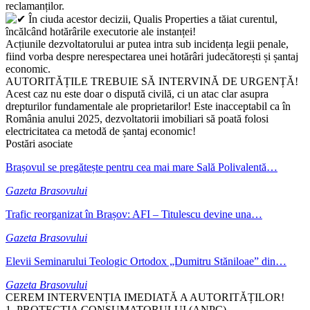
reclamanților.
În ciuda acestor decizii, Qualis Properties a tăiat curentul,
încălcând hotărârile executorie ale instanței!
Acțiunile dezvoltatorului ar putea intra sub incidența legii penale,
fiind vorba despre nerespectarea unei hotărâri judecătorești și șantaj
economic.
AUTORITĂȚILE TREBUIE SĂ INTERVINĂ DE URGENȚĂ!
Acest caz nu este doar o dispută civilă, ci un atac clar asupra
drepturilor fundamentale ale proprietarilor! Este inacceptabil ca în
România anului 2025, dezvoltatorii imobiliari să poată folosi
electricitatea ca metodă de șantaj economic!
Postări asociate
Brașovul se pregătește pentru cea mai mare Sală Polivalentă…
Gazeta Brasovului
Trafic reorganizat în Brașov: AFI – Titulescu devine una…
Gazeta Brasovului
Elevii Seminarului Teologic Ortodox „Dumitru Stăniloae” din…
Gazeta Brasovului
CEREM INTERVENȚIA IMEDIATĂ A AUTORITĂȚILOR!
1. PROTECȚIA CONSUMATORULUI (ANPC)