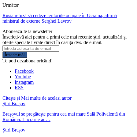
Următor
Rusia refuză să cedeze teritoriile ocupate în Ucraina, afirmă
ministrul de externe Serghei Lavrov
Abonează-te la newsletter
Înscrieți-vă aici pentru a primi cele mai recente știri, actualizări și
oferte speciale livrate direct în căsuța dvs. de e-mail.
Înscrie-mă!
Te poți dezabona oricând!
Facebook
Youtube
Instagram
RSS
Citește și
Mai multe de acelasi autor
Știri Brașov
Brașovul se pregătește pentru cea mai mare Sală Polivalentă din
România. Lucrările au…
Știri Brașov