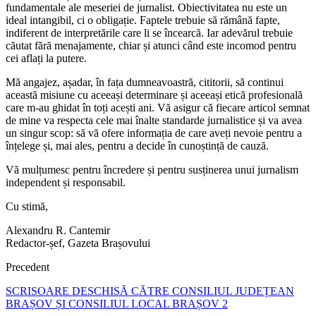
fundamentale ale meseriei de jurnalist. Obiectivitatea nu este un
ideal intangibil, ci o obligație. Faptele trebuie să rămână fapte,
indiferent de interpretările care li se încearcă. Iar adevărul trebuie
căutat fără menajamente, chiar și atunci când este incomod pentru
cei aflați la putere.
Mă angajez, așadar, în fața dumneavoastră, cititorii, să continui
această misiune cu aceeași determinare și aceeași etică profesională
care m-au ghidat în toți acești ani. Vă asigur că fiecare articol semnat
de mine va respecta cele mai înalte standarde jurnalistice și va avea
un singur scop: să vă ofere informația de care aveți nevoie pentru a
înțelege și, mai ales, pentru a decide în cunoștință de cauză.
Vă mulțumesc pentru încredere și pentru susținerea unui jurnalism
independent și responsabil.
Cu stimă,
Alexandru R. Cantemir
Redactor-șef, Gazeta Brașovului
Precedent
SCRISOARE DESCHISĂ CĂTRE CONSILIUL JUDEȚEAN
BRAȘOV ȘI CONSILIUL LOCAL BRAȘOV 2