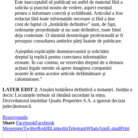
Este inacceptabil să publicați un astfel de material fără a
solicita și punctul nostru de vedere, aspect esențial
pentru o informare corectă și echilibrată. Articolul a fost
redactat fără toate informațiile necesare și fără a ține
cont de faptul că „hotărârile definitive” sunt, de fapt,
ordonanțe președințiale și nu sunt definitive, toate fiind
deja contestate. O minimă deontologie profesională ar fi
presupus consultarea ambelor părți înainte de publicare.
Așteptăm explicațiile dumneavoastră și solicităm
dreptul la replică pentru corectarea informațiilor
eronate. În caz contrar, ne rezervăm dreptul de a demara
acțiuni legale menite să apere imaginea companiei
noastre în urma acestor articole defăimătoare și
calomnioase.”
LATER EDIT 2
: Atașăm hotărârea definitivă a instanței. Justiția a
decis: Locuințele trebuie să rămână racordate la rețea.
Dezvoltatorul imobiliar Qualis Properties S.A. a ignorat decizia
judecătorească.
Brasov
qualis
Share
Facebook
Facebook
Messenger
Twitter
ReddIt
Linkedin
Telegram
WhatsApp
E-mail
Print