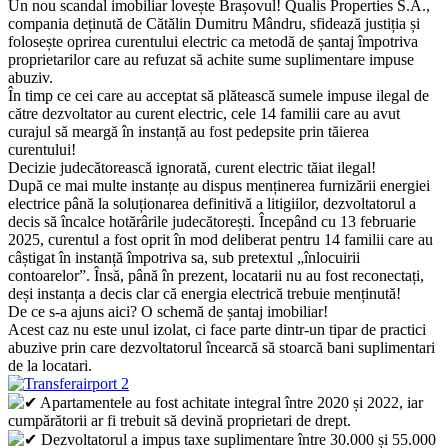
Un nou scandal imobiliar lovește Brașovul! Qualis Properties S.A.,
compania deținută de Cătălin Dumitru Mândru, sfidează justiția și
folosește oprirea curentului electric ca metodă de șantaj împotriva
proprietarilor care au refuzat să achite sume suplimentare impuse
abuziv.
În timp ce cei care au acceptat să plătească sumele impuse ilegal de
către dezvoltator au curent electric, cele 14 familii care au avut
curajul să meargă în instanță au fost pedepsite prin tăierea
curentului!
Decizie judecătorească ignorată, curent electric tăiat ilegal!
După ce mai multe instanțe au dispus menținerea furnizării energiei
electrice până la soluționarea definitivă a litigiilor, dezvoltatorul a
decis să încalce hotărârile judecătorești. Începând cu 13 februarie
2025, curentul a fost oprit în mod deliberat pentru 14 familii care au
câștigat în instanță împotriva sa, sub pretextul „înlocuirii
contoarelor”. Însă, până în prezent, locatarii nu au fost reconectați,
deși instanța a decis clar că energia electrică trebuie menținută!
De ce s-a ajuns aici? O schemă de șantaj imobiliar!
Acest caz nu este unul izolat, ci face parte dintr-un tipar de practici
abuzive prin care dezvoltatorul încearcă să stoarcă bani suplimentari
de la locatari.
Apartamentele au fost achitate integral între 2020 și 2022, iar
cumpărătorii ar fi trebuit să devină proprietari de drept.
Dezvoltatorul a impus taxe suplimentare între 30.000 și 55.000