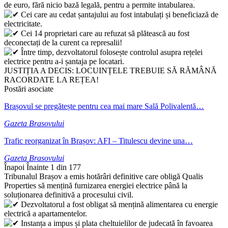
de euro, fără nicio bază legală, pentru a permite intabularea.
Cei care au cedat șantajului au fost intabulați și beneficiază de
electricitate.
Cei 14 proprietari care au refuzat să plătească au fost
deconectați de la curent ca represalii!
Între timp, dezvoltatorul folosește controlul asupra rețelei
electrice pentru a-i șantaja pe locatari.
JUSTIȚIA A DECIS: LOCUINȚELE TREBUIE SĂ RĂMÂNĂ
RACORDATE LA REȚEA!
Postări asociate
Brașovul se pregătește pentru cea mai mare Sală Polivalentă…
Gazeta Brasovului
Trafic reorganizat în Brașov: AFI – Titulescu devine una…
Gazeta Brasovului
Înapoi
Înainte
1 din 177
Tribunalul Brașov a emis hotărâri definitive care obligă Qualis
Properties să mențină furnizarea energiei electrice până la
soluționarea definitivă a procesului civil.
Dezvoltatorul a fost obligat să mențină alimentarea cu energie
electrică a apartamentelor.
Instanța a impus și plata cheltuielilor de judecată în favoarea