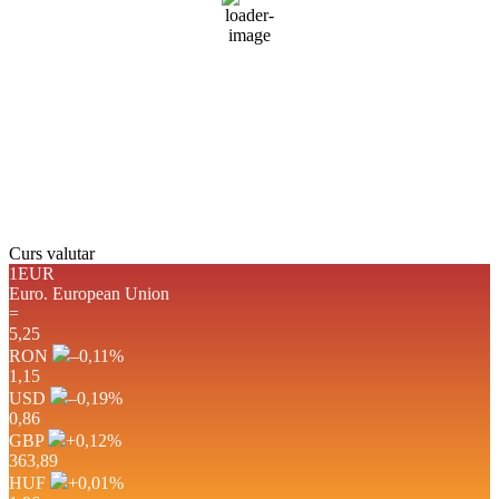
Vânt:
4 mph
Rafală vânturi:
6 mph
Nori:
0%
Vizibilitate:
10 km
Răsărit de soare:
05:03
Apus:
19:45
Detaliat
Ultima actualizare: 17:08
Weather from OpenWeatherMap
Curs valutar
1EUR
Euro.
European Union
=
5,25
RON
–0,11
%
1,15
USD
–0,19
%
0,86
GBP
+0,12
%
363,89
HUF
+0,01
%