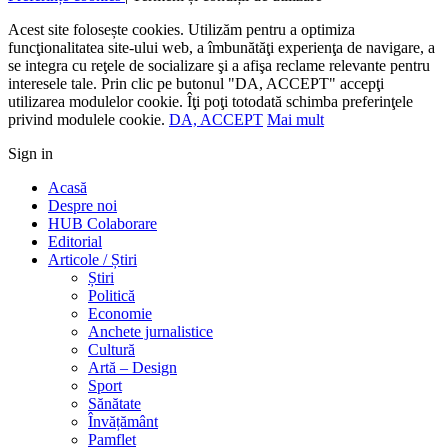
Acest site folosește cookies. Utilizăm pentru a optimiza
funcţionalitatea site-ului web, a îmbunătăţi experienţa de navigare, a
se integra cu reţele de socializare şi a afişa reclame relevante pentru
interesele tale. Prin clic pe butonul "DA, ACCEPT" accepţi
utilizarea modulelor cookie. Îţi poţi totodată schimba preferinţele
privind modulele cookie.
DA, ACCEPT
Mai mult
Sign in
Acasă
Despre noi
HUB Colaborare
Editorial
Articole / Știri
Știri
Politică
Economie
Anchete jurnalistice
Cultură
Artă – Design
Sport
Sănătate
Învățământ
Pamflet