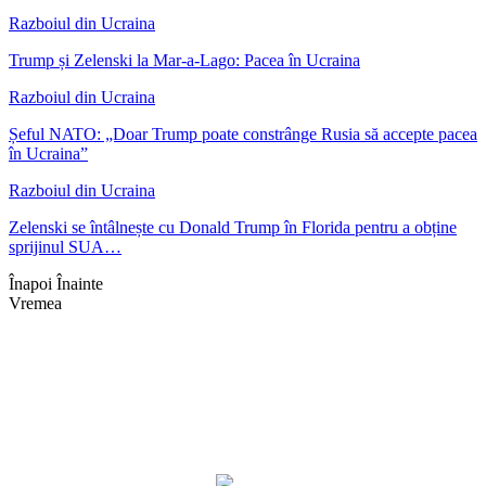
Razboiul din Ucraina
Trump și Zelenski la Mar-a-Lago: Pacea în Ucraina
Razboiul din Ucraina
Șeful NATO: „Doar Trump poate constrânge Rusia să accepte pacea
în Ucraina”
Razboiul din Ucraina
Zelenski se întâlnește cu Donald Trump în Florida pentru a obține
sprijinul SUA…
Înapoi
Înainte
Vremea
Braşov, RO
17:08,
aug. 3, 2026
30
°C
cer senin
Umiditate:
29 %
Presiune:
1016 mb