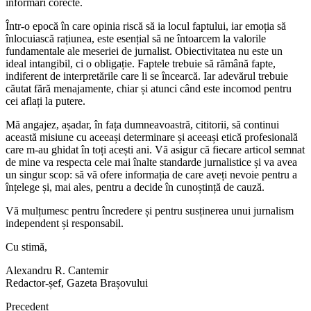
informări corecte.
Într-o epocă în care opinia riscă să ia locul faptului, iar emoția să
înlocuiască rațiunea, este esențial să ne întoarcem la valorile
fundamentale ale meseriei de jurnalist. Obiectivitatea nu este un
ideal intangibil, ci o obligație. Faptele trebuie să rămână fapte,
indiferent de interpretările care li se încearcă. Iar adevărul trebuie
căutat fără menajamente, chiar și atunci când este incomod pentru
cei aflați la putere.
Mă angajez, așadar, în fața dumneavoastră, cititorii, să continui
această misiune cu aceeași determinare și aceeași etică profesională
care m-au ghidat în toți acești ani. Vă asigur că fiecare articol semnat
de mine va respecta cele mai înalte standarde jurnalistice și va avea
un singur scop: să vă ofere informația de care aveți nevoie pentru a
înțelege și, mai ales, pentru a decide în cunoștință de cauză.
Vă mulțumesc pentru încredere și pentru susținerea unui jurnalism
independent și responsabil.
Cu stimă,
Alexandru R. Cantemir
Redactor-șef, Gazeta Brașovului
Precedent