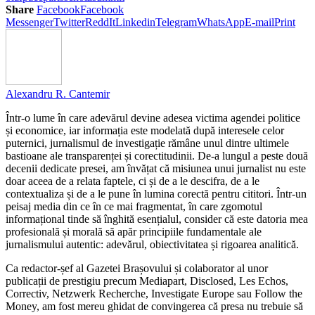
Share
Facebook
Facebook
Messenger
Twitter
ReddIt
Linkedin
Telegram
WhatsApp
E-mail
Print
Alexandru R. Cantemir
Într-o lume în care adevărul devine adesea victima agendei politice
și economice, iar informația este modelată după interesele celor
puternici, jurnalismul de investigație rămâne unul dintre ultimele
bastioane ale transparenței și corectitudinii. De-a lungul a peste două
decenii dedicate presei, am învățat că misiunea unui jurnalist nu este
doar aceea de a relata faptele, ci și de a le descifra, de a le
contextualiza și de a le pune în lumina corectă pentru cititori. Într-un
peisaj media din ce în ce mai fragmentat, în care zgomotul
informațional tinde să înghită esențialul, consider că este datoria mea
profesională și morală să apăr principiile fundamentale ale
jurnalismului autentic: adevărul, obiectivitatea și rigoarea analitică.
Ca redactor-șef al Gazetei Brașovului și colaborator al unor
publicații de prestigiu precum Mediapart, Disclosed, Les Echos,
Correctiv, Netzwerk Recherche, Investigate Europe sau Follow the
Money, am fost mereu ghidat de convingerea că presa nu trebuie să