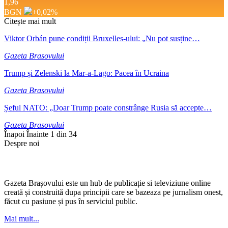
1,96
BGN
+0,02
%
Citește mai mult
Viktor Orbán pune condiții Bruxelles-ului: „Nu pot susține…
Gazeta Brasovului
Trump și Zelenski la Mar-a-Lago: Pacea în Ucraina
Gazeta Brasovului
Șeful NATO: „Doar Trump poate constrânge Rusia să accepte…
Gazeta Brasovului
Înapoi
Înainte
1 din 34
Despre noi
Gazeta Brașovului este un hub de publicație si televiziune online
creată și construită dupa principii care se bazeaza pe jurnalism onest,
făcut cu pasiune și pus în serviciul public.
Mai mult...