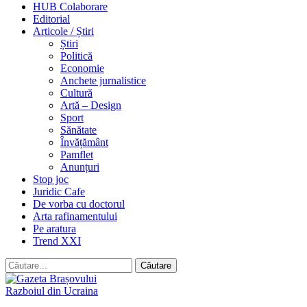
HUB Colaborare
Editorial
Articole / Știri
Știri
Politică
Economie
Anchete jurnalistice
Cultură
Artă – Design
Sport
Sănătate
Învățământ
Pamflet
Anunțuri
Stop joc
Juridic Cafe
De vorba cu doctorul
Arta rafinamentului
Pe aratura
Trend XXI
Razboiul din Ucraina