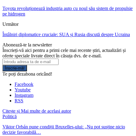
Toyota revoluționează industria auto cu noul său sistem de propulsie
pe hidrogen
Următor
Întâlniri diplomatice cruciale: SUA și Rusia discută despre Ucraina
Abonează-te la newsletter
Înscrieți-vă aici pentru a primi cele mai recente știri, actualizări și
oferte speciale livrate direct în căsuța dvs. de e-mail.
Înscrie-mă!
Te poți dezabona oricând!
Facebook
Youtube
Instagram
RSS
Citește și
Mai multe de acelasi autor
Politică
Viktor Orbán pune condiții Bruxelles-ului: „Nu pot susține nicio
decizie favorabilă…