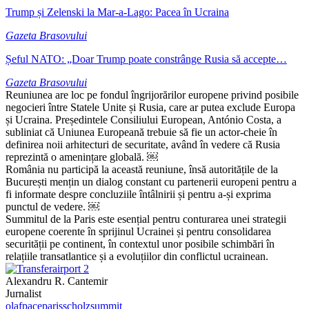
Trump și Zelenski la Mar-a-Lago: Pacea în Ucraina
Gazeta Brasovului
Șeful NATO: „Doar Trump poate constrânge Rusia să accepte…
Gazeta Brasovului
Reuniunea are loc pe fondul îngrijorărilor europene privind posibile
negocieri între Statele Unite și Rusia, care ar putea exclude Europa
și Ucraina. Președintele Consiliului European, António Costa, a
subliniat că Uniunea Europeană trebuie să fie un actor-cheie în
definirea noii arhitecturi de securitate, având în vedere că Rusia
reprezintă o amenințare globală. ￼
România nu participă la această reuniune, însă autoritățile de la
București mențin un dialog constant cu partenerii europeni pentru a
fi informate despre concluziile întâlnirii și pentru a-și exprima
punctul de vedere. ￼
Summitul de la Paris este esențial pentru conturarea unei strategii
europene coerente în sprijinul Ucrainei și pentru consolidarea
securității pe continent, în contextul unor posibile schimbări în
relațiile transatlantice și a evoluțiilor din conflictul ucrainean.
Alexandru R. Cantemir
Jurnalist
olaf
pace
paris
scholz
summit