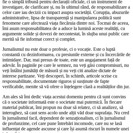
fie o simplă tribună pentru declarații oficiale, ci un instrument de
investigare, de clarificare și, nu în ultimul rând, de responsabilizare a
celor care iau decizii cu impact asupra societății. Corupția, abuzurile
administrative, lipsa de transparență și manipularea politică sunt
fenomene care afectează viața fiecăruia dintre noi. Tocmai de aceea,
îmi asum responsabilitatea de a aduce la lumină aceste realități, cu
argumente solide și dovezi de necontestat, în slujba unui public care
merită să fie informat corect și complet.
Jurnalismul nu este doar o profesie, ci o vocație. Este o luptă
constantă cu dezinformarea, cu presiunile externe și cu încercările de
intimidare. Dar, mai presus de toate, este un angajament față de
adevăr. În paginile pe care le semnez, nu veți găsi compromisuri, nu
veți întâlni jumătăți de măsură și nu veți citi analize dictate de
interese partizane. Veți descoperi, în schimb, articole scrise cu
responsabilitate, documentate riguros și susținute de fapte
verificabile, menite să vă ofere o înțelegere clară a realităților din jur.
Am ales să îmi dedic viața acestui domeniu pentru că sunt convins
că o societate informată este o societate mai puternică. În fiecare
material publicat, îmi propun nu doar să relatez, ci să analizez, să
interoghez, să caut sens acolo unde alții văd doar suprafața. Nu cred
în jurnalismul facil, dependent de senzaționalism, ci în jurnalismul
de profunzime, cel care pune întrebări incomode, care nu se lasă
influențat de agende ascunse și care își asumă riscuri în numele unei