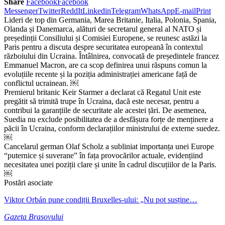
Share
Facebook
Facebook
Messenger
Twitter
ReddIt
Linkedin
Telegram
WhatsApp
E-mail
Print
Lideri de top din Germania, Marea Britanie, Italia, Polonia, Spania,
Olanda și Danemarca, alături de secretarul general al NATO și
președinții Consiliului și Comisiei Europene, se reunesc astăzi la
Paris pentru a discuta despre securitatea europeană în contextul
războiului din Ucraina. Întâlnirea, convocată de președintele francez
Emmanuel Macron, are ca scop definirea unui răspuns comun la
evoluțiile recente și la poziția administrației americane față de
conflictul ucrainean. ￼
Premierul britanic Keir Starmer a declarat că Regatul Unit este
pregătit să trimită trupe în Ucraina, dacă este necesar, pentru a
contribui la garanțiile de securitate ale acestei țări. De asemenea,
Suedia nu exclude posibilitatea de a desfășura forțe de menținere a
păcii în Ucraina, conform declarațiilor ministrului de externe suedez.
￼
Cancelarul german Olaf Scholz a subliniat importanța unei Europe
“puternice și suverane” în fața provocărilor actuale, evidențiind
necesitatea unei poziții clare și unite în cadrul discuțiilor de la Paris.
￼
Postări asociate
Viktor Orbán pune condiții Bruxelles-ului: „Nu pot susține…
Gazeta Brasovului