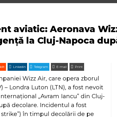
 aviatic: Aeronava Wizz
gență la Cluj-Napoca dup
dIt
Linkedin
Telegram
E-mail
Print
mpaniei Wizz Air, care opera zborul
– Londra Luton (LTN), a fost nevoit
nternațional „Avram Iancu” din Cluj-
pă decolare. Incidentul a fost
strike”) în timpul decolării de pe