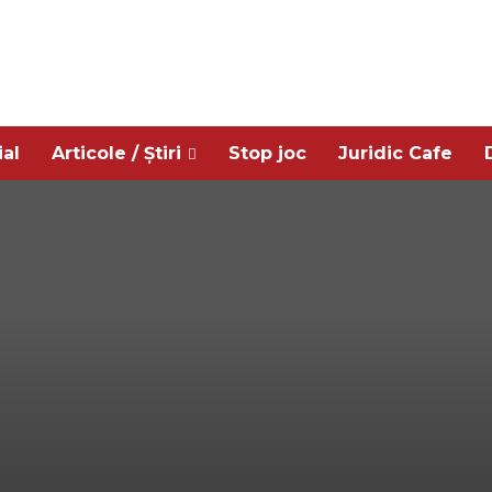
ial
Articole / Știri
Stop joc
Juridic Cafe