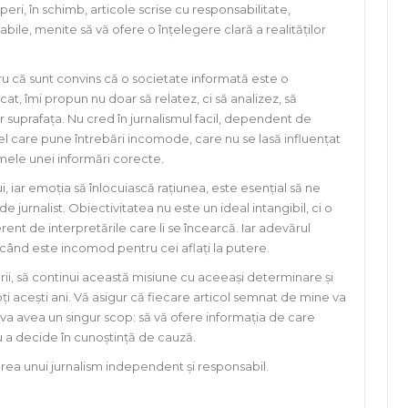
eri, în schimb, articole scrise cu responsabilitate,
bile, menite să vă ofere o înțelegere clară a realităților
u că sunt convins că o societate informată este o
at, îmi propun nu doar să relatez, ci să analizez, să
r suprafața. Nu cred în jurnalismul facil, dependent de
cel care pune întrebări incomode, care nu se lasă influențat
mele unei informări corecte.
ui, iar emoția să înlocuiască rațiunea, este esențial să ne
 jurnalist. Obiectivitatea nu este un ideal intangibil, ci o
rent de interpretările care li se încearcă. Iar adevărul
 când este incomod pentru cei aflați la putere.
rii, să continui această misiune cu aceeași determinare și
ți acești ani. Vă asigur că fiecare articol semnat de mine va
 va avea un singur scop: să vă ofere informația de care
ru a decide în cunoștință de cauză.
ea unui jurnalism independent și responsabil.