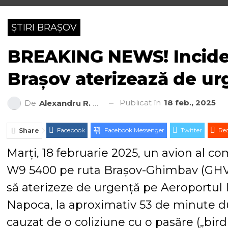
ȘTIRI BRAȘOV
BREAKING NEWS! Incident
Brașov aterizează de ur
Publicat în
18 feb., 2025
De
Alexandru R. Cantemir
Facebook
Facebook Messenger
Twitter
Red
Share
Marți, 18 februarie 2025, un avion al co
W9 5400 pe ruta Brașov-Ghimbav (GHV) 
să aterizeze de urgență pe Aeroportul I
Napoca, la aproximativ 53 de minute du
cauzat de o coliziune cu o pasăre („bird 