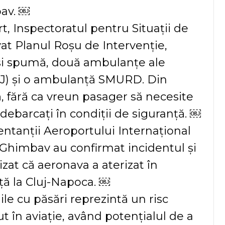
av. ￼
rt, Inspectoratul pentru Situații de
vat Planul Roșu de Intervenție,
și spumă, două ambulanțe ale
AJ) și o ambulanță SMURD. Din
ță, fără ca vreun pasager să necesite
t debarcați în condiții de siguranță. ￼
ntanții Aeroportului Internațional
Ghimbav au confirmat incidentul și
izat că aeronava a aterizat în
ță la Cluj-Napoca. ￼
ile cu păsări reprezintă un risc
t în aviație, având potențialul de a