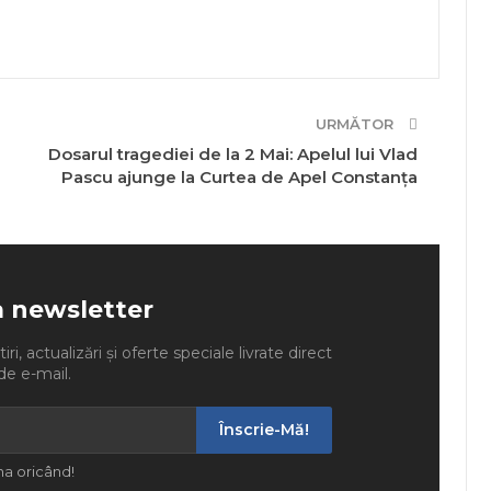
URMĂTOR
Dosarul tragediei de la 2 Mai: Apelul lui Vlad
Pascu ajunge la Curtea de Apel Constanța
a newsletter
ri, actualizări și oferte speciale livrate direct
de e-mail.
Înscrie-Mă!
a oricând!