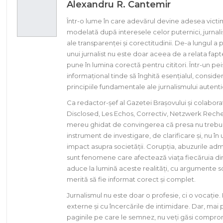
Alexandru R. Cantemir
Într-o lume în care adevărul devine adesea victi
modelată după interesele celor puternici, jurnal
ale transparenței și corectitudinii. De-a lungul 
unui jurnalist nu este doar aceea de a relata faptel
pune în lumina corectă pentru cititori. Într-un p
informațional tinde să înghită esențialul, consid
principiile fundamentale ale jurnalismului autentic
Ca redactor-șef al Gazetei Brașovului și colabora
Disclosed, Les Echos, Correctiv, Netzwerk Reche
mereu ghidat de convingerea că presa nu trebuie s
instrument de investigare, de clarificare și, nu în
impact asupra societății. Corupția, abuzurile admi
sunt fenomene care afectează viața fiecăruia di
aduce la lumină aceste realități, cu argumente so
merită să fie informat corect și complet.
Jurnalismul nu este doar o profesie, ci o vocație
externe și cu încercările de intimidare. Dar, mai
paginile pe care le semnez, nu veți găsi compromisu