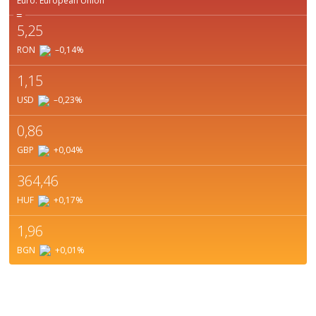
Euro.
European Union
=
5,25
RON
–0,14
%
1,15
USD
–0,23
%
0,86
GBP
+0,04
%
364,46
HUF
+0,17
%
1,96
BGN
+0,01
%