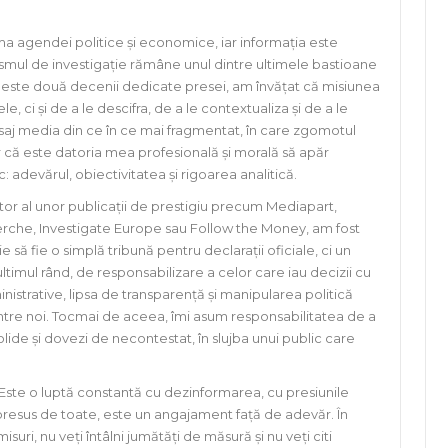
ma agendei politice și economice, iar informația este
ismul de investigație rămâne unul dintre ultimele bastioane
a peste două decenii dedicate presei, am învățat că misiunea
e, ci și de a le descifra, de a le contextualiza și de a le
eisaj media din ce în ce mai fragmentat, în care zgomotul
er că este datoria mea profesională și morală să apăr
: adevărul, obiectivitatea și rigoarea analitică.
tor al unor publicații de prestigiu precum Mediapart,
rche, Investigate Europe sau Follow the Money, am fost
ă fie o simplă tribună pentru declarații oficiale, ci un
 ultimul rând, de responsabilizare a celor care iau decizii cu
nistrative, lipsa de transparență și manipularea politică
ntre noi. Tocmai de aceea, îmi asum responsabilitatea de a
lide și dovezi de necontestat, în slujba unui public care
. Este o luptă constantă cu dezinformarea, cu presiunile
 presus de toate, este un angajament față de adevăr. În
ri, nu veți întâlni jumătăți de măsură și nu veți citi