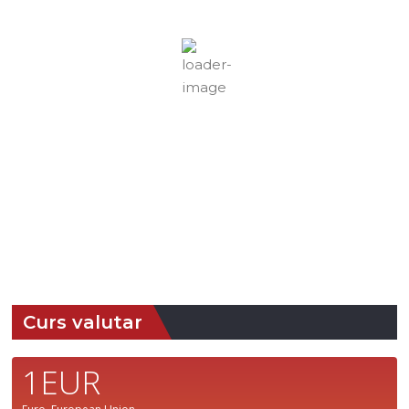
Cer Senin
Rafală vânturi:
4 mph
Nori:
0%
Vizibilitate:
10 km
Răsărit de soare:
05:03
Apus:
19:45
31 %
1016 mb
4 mph
Detaliat
Ultima actualizare: 14:05
Weather from OpenWeatherMap
Curs valutar
1EUR