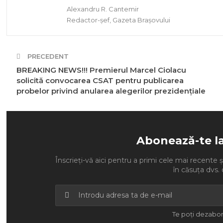
Alexandru R. Cantemir
Redactor-șef, Gazeta Brașovului
PRECEDENT
BREAKING NEWS!!! Premierul Marcel Ciolacu
solicită convocarea CSAT pentru publicarea
probelor privind anularea alegerilor prezidențiale
Abonează-te l
Înscrieți-vă aici pentru a primi cele mai recente ști
în căsuța dvs. 
Te poți dezabon