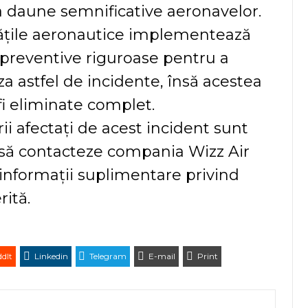
 daune semnificative aeronavelor.
ățile aeronautice implementează
preventive riguroase pentru a
a astfel de incidente, însă acestea
fi eliminate complet.
ii afectați de acest incident sunt
i să contacteze compania Wizz Air
informații suplimentare privind
ită.
dIt
Linkedin
Telegram
E-mail
Print