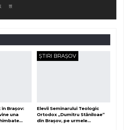
ȘTIRI BRAȘOV
 în Brașov:
Elevii Seminarului Teologic
evine una
Ortodox „Dumitru Stăniloae”
schimbate…
din Brașov, pe urmele…