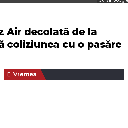
Sursa: Googl
 Air decolată de la
ă coliziunea cu o pasăre
Vremea
Braşov, RO
14:13,
aug. 3, 2026
30
°C