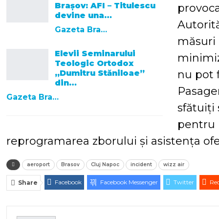
Brașov: AFI – Titulescu
provoca
devine una…
Autorit
Gazeta Brasovului
măsuri 
Elevii Seminarului
minimiz
Teologic Ortodox
nu pot 
„Dumitru Stăniloae”
din…
Pasager
Gazeta Brasovului
sfătuiț
pentru 
reprogramarea zborului și asistența ofer
aeroport
Brasov
Cluj Napoc
incident
wizz air
Facebook
Facebook Messenger
Twitter
Red
Share