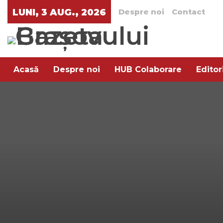
LUNI, 3 AUG., 2026
Despre noi
Contact
Acasă
Despre noi
HUB Colaborare
Editor
Arta rafinamentului
Pe aratura
Trend XXI