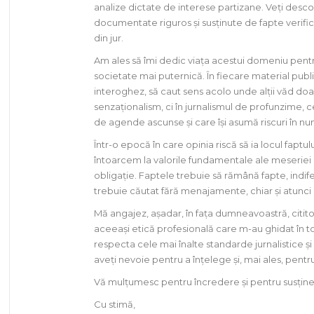
analize dictate de interese partizane. Veți descop
documentate riguros și susținute de fapte verifica
din jur.
Am ales să îmi dedic viața acestui domeniu pentr
societate mai puternică. În fiecare material public
interoghez, să caut sens acolo unde alții văd doa
senzaționalism, ci în jurnalismul de profunzime, 
de agende ascunse și care își asumă riscuri în nu
Într-o epocă în care opinia riscă să ia locul faptul
întoarcem la valorile fundamentale ale meseriei de
obligație. Faptele trebuie să rămână fapte, indife
trebuie căutat fără menajamente, chiar și atunci
Mă angajez, așadar, în fața dumneavoastră, citito
aceeași etică profesională care m-au ghidat în to
respecta cele mai înalte standarde jurnalistice și
aveți nevoie pentru a înțelege și, mai ales, pent
Vă mulțumesc pentru încredere și pentru susținer
Cu stimă,