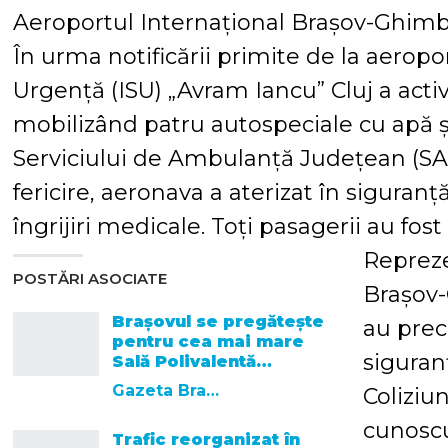
Aeroportul Internațional Brașov-Ghimb
În urma notificării primite de la aeropo
Urgență (ISU) „Avram Iancu” Cluj a acti
mobilizând patru autospeciale cu apă 
Serviciului de Ambulanță Județean (S
fericire, aeronava a aterizat în siguran
îngrijiri medicale. Toți pasagerii au fos
Repreze
POSTĂRI ASOCIATE
Brașov-
Brașovul se pregătește
au prec
pentru cea mai mare
siguran
Sală Polivalentă…
Gazeta Brasovului
Coliziun
cunoscu
Trafic reorganizat în