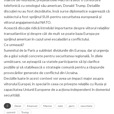
telefonică cu omologul său american, Donald Trump. Detaliile
discuției nu au fost dezvăluite, însă surse diplomatice sugerează că
subiectul a fost sprijinul SUA pentru securitatea europeană și
viitorul angajamentului NATO.
Această discuție ridică întrebări importante despre viitorul relațiilor
transatlantice și despre cât de mult se poate baza Europa pe
sprijinul american în cazul unei escaladări a conflictului.
Ce urmează?
Summitul de la Paris a subliniat diviziunile din Europa, dar și urgența
de a găsi soluții concrete pentru securitatea regională. În zilele
următoare, se așteaptă ca statele participante să își clarifice
pozițiile și să stabilească o strategie comună pentru a răspunde
provocărilor generate de conflictul din Ucraina.
Deciziile luate în acest context vor avea un impact major asupra
viitorului Europei, în special în ceea ce privește relațiile cu Rusia și
capacitatea Uniunii Europene de a acționa independent în domeniul
securității.
Donal
Emanuel
Macron
nato
paris
securitate
summit
Trump