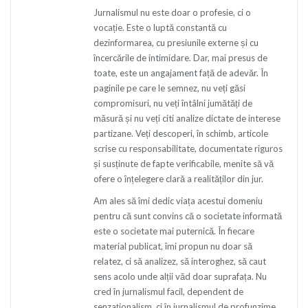
Jurnalismul nu este doar o profesie, ci o
vocație. Este o luptă constantă cu
dezinformarea, cu presiunile externe și cu
încercările de intimidare. Dar, mai presus de
toate, este un angajament față de adevăr. În
paginile pe care le semnez, nu veți găsi
compromisuri, nu veți întâlni jumătăți de
măsură și nu veți citi analize dictate de interese
partizane. Veți descoperi, în schimb, articole
scrise cu responsabilitate, documentate riguros
și susținute de fapte verificabile, menite să vă
ofere o înțelegere clară a realităților din jur.
Am ales să îmi dedic viața acestui domeniu
pentru că sunt convins că o societate informată
este o societate mai puternică. În fiecare
material publicat, îmi propun nu doar să
relatez, ci să analizez, să interoghez, să caut
sens acolo unde alții văd doar suprafața. Nu
cred în jurnalismul facil, dependent de
senzaționalism, ci în jurnalismul de profunzime,