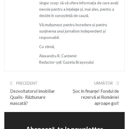
singur scop: să vă ofere informația de care aveți
nevoie pentru a înțelege și, mai ales, pentru a
decide în cunoștință de cauză.
Vă mulțumesc pentru încredere și pentru
susținerea unui jurnalism independent și
responsabil.
Cu stimă,
Alexandru R. Cantemir
Redactor-șef, Gazeta Brașovului
PRECEDENT
URMĂTOR
Dezvoltatorul imobiliar
Șoc în finanțe! Fondul de
Qualis- Răzbunare
rezervă al României
mascată?
aproape gol!