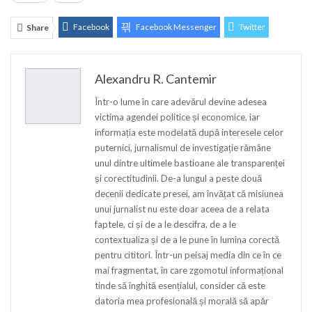
Facebook
Facebook Messenger
Twitter
Share
ReddIt
Linkedin
Telegram
WhatsApp
Alexandru R. Cantemir
E-mail
Print
Într-o lume în care adevărul devine adesea
victima agendei politice și economice, iar
informația este modelată după interesele celor
puternici, jurnalismul de investigație rămâne
unul dintre ultimele bastioane ale transparenței
și corectitudinii. De-a lungul a peste două
decenii dedicate presei, am învățat că misiunea
unui jurnalist nu este doar aceea de a relata
faptele, ci și de a le descifra, de a le
contextualiza și de a le pune în lumina corectă
pentru cititori. Într-un peisaj media din ce în ce
mai fragmentat, în care zgomotul informațional
tinde să înghită esențialul, consider că este
datoria mea profesională și morală să apăr