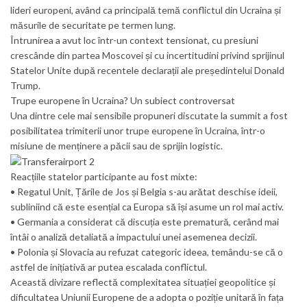
lideri europeni, având ca principală temă conflictul din Ucraina și
măsurile de securitate pe termen lung.
Întrunirea a avut loc într-un context tensionat, cu presiuni
crescânde din partea Moscovei și cu incertitudini privind sprijinul
Statelor Unite după recentele declarații ale președintelui Donald
Trump.
Trupe europene în Ucraina? Un subiect controversat
Una dintre cele mai sensibile propuneri discutate la summit a fost
posibilitatea trimiterii unor trupe europene în Ucraina, într-o
misiune de menținere a păcii sau de sprijin logistic.
Reacțiile statelor participante au fost mixte:
• Regatul Unit, Țările de Jos și Belgia s-au arătat deschise ideii,
subliniind că este esențial ca Europa să își asume un rol mai activ.
• Germania a considerat că discuția este prematură, cerând mai
întâi o analiză detaliată a impactului unei asemenea decizii.
• Polonia și Slovacia au refuzat categoric ideea, temându-se că o
astfel de inițiativă ar putea escalada conflictul.
Această divizare reflectă complexitatea situației geopolitice și
dificultatea Uniunii Europene de a adopta o poziție unitară în fața