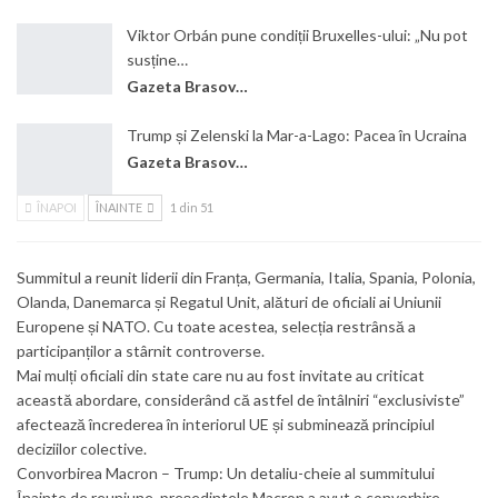
Viktor Orbán pune condiții Bruxelles-ului: „Nu pot
susține…
Gazeta Brasovului
Trump și Zelenski la Mar-a-Lago: Pacea în Ucraina
Gazeta Brasovului
ÎNAPOI
ÎNAINTE
1 din 51
Summitul a reunit liderii din Franța, Germania, Italia, Spania, Polonia,
Olanda, Danemarca și Regatul Unit, alături de oficiali ai Uniunii
Europene și NATO. Cu toate acestea, selecția restrânsă a
participanților a stârnit controverse.
Mai mulți oficiali din state care nu au fost invitate au criticat
această abordare, considerând că astfel de întâlniri “exclusiviste”
afectează încrederea în interiorul UE și subminează principiul
deciziilor colective.
Convorbirea Macron – Trump: Un detaliu-cheie al summitului
Înainte de reuniune, președintele Macron a avut o convorbire