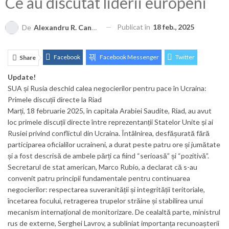
Ce au discutat liderii europeni
Publicat în
18 feb., 2025
De
Alexandru R. Cantemir
Facebook
Facebook Messenger
Twitter
Share
Update!
ReddIt
Linkedin
Telegram
WhatsApp
SUA și Rusia deschid calea negocierilor pentru pace în Ucraina:
E-mail
Print
Primele discuții directe la Riad
Marți, 18 februarie 2025, în capitala Arabiei Saudite, Riad, au avut
loc primele discuții directe între reprezentanții Statelor Unite și ai
Rusiei privind conflictul din Ucraina. Întâlnirea, desfășurată fără
participarea oficialilor ucraineni, a durat peste patru ore și jumătate
și a fost descrisă de ambele părți ca fiind “serioasă” și “pozitivă”.
Secretarul de stat american, Marco Rubio, a declarat că s-au
convenit patru principii fundamentale pentru continuarea
negocierilor: respectarea suveranității și integrității teritoriale,
încetarea focului, retragerea trupelor străine și stabilirea unui
mecanism internațional de monitorizare. De cealaltă parte, ministrul
rus de externe, Serghei Lavrov, a subliniat importanța recunoașterii