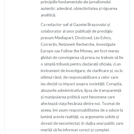
principiile fundamentale ale jurnalismului
autentic: adevărul, obiectivitatea și rigoarea
analitică.
Ca redactor-șef al Gazetei Brașovului și
colaborator al unor publicații de prestigiu
precum Mediapart, Disclosed, Les Echos,
Correctiv, Netzwerk Recherche, Investigate
Europe sau Follow the Money, am fost mereu
ghidat de convingerea că presa nu trebuie să fie
o simplă tribună pentru declarații oficiale, ci un
instrument de investigare, de clarificare și, nu în
ultimul rând, de responsabilizare a celor care
iau decizii cu impact asupra societății. Corupția,
abuzurile administrative, lipsa de transparență
și manipularea politică sunt fenomene care
afectează viața fiecăruia dintre noi. Tocmai de
aceea, îmi asum responsabilitatea de a aduce la
lumină aceste realități, cu argumente solide și
dovezi de necontestat, în slujba unui public care
merită să fie informat corect și complet.