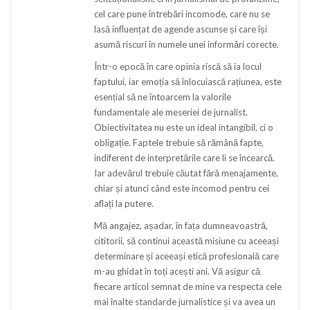
cel care pune întrebări incomode, care nu se
lasă influențat de agende ascunse și care își
asumă riscuri în numele unei informări corecte.
Într-o epocă în care opinia riscă să ia locul
faptului, iar emoția să înlocuiască rațiunea, este
esențial să ne întoarcem la valorile
fundamentale ale meseriei de jurnalist.
Obiectivitatea nu este un ideal intangibil, ci o
obligație. Faptele trebuie să rămână fapte,
indiferent de interpretările care li se încearcă.
Iar adevărul trebuie căutat fără menajamente,
chiar și atunci când este incomod pentru cei
aflați la putere.
Mă angajez, așadar, în fața dumneavoastră,
cititorii, să continui această misiune cu aceeași
determinare și aceeași etică profesională care
m-au ghidat în toți acești ani. Vă asigur că
fiecare articol semnat de mine va respecta cele
mai înalte standarde jurnalistice și va avea un