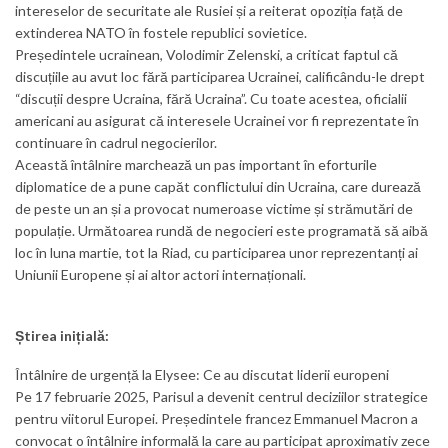
intereselor de securitate ale Rusiei și a reiterat opoziția față de
extinderea NATO în fostele republici sovietice.
Președintele ucrainean, Volodimir Zelenski, a criticat faptul că
discuțiile au avut loc fără participarea Ucrainei, calificându-le drept
“discuții despre Ucraina, fără Ucraina”. Cu toate acestea, oficialii
americani au asigurat că interesele Ucrainei vor fi reprezentate în
continuare în cadrul negocierilor.
Această întâlnire marchează un pas important în eforturile
diplomatice de a pune capăt conflictului din Ucraina, care durează
de peste un an și a provocat numeroase victime și strămutări de
populație. Următoarea rundă de negocieri este programată să aibă
loc în luna martie, tot la Riad, cu participarea unor reprezentanți ai
Uniunii Europene și ai altor actori internaționali.
Știrea inițială:
Întâlnire de urgență la Elysee: Ce au discutat liderii europeni
Pe 17 februarie 2025, Parisul a devenit centrul deciziilor strategice
pentru viitorul Europei. Președintele francez Emmanuel Macron a
convocat o întâlnire informală la care au participat aproximativ zece