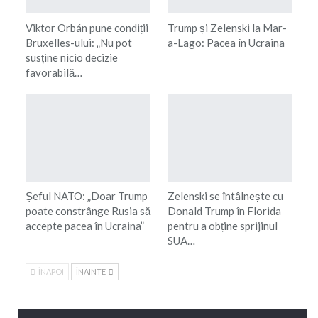
Viktor Orbán pune condiții
Trump și Zelenski la Mar-
Bruxelles-ului: „Nu pot
a-Lago: Pacea în Ucraina
susține nicio decizie
favorabilă…
Șeful NATO: „Doar Trump
Zelenski se întâlnește cu
poate constrânge Rusia să
Donald Trump în Florida
accepte pacea în Ucraina”
pentru a obține sprijinul
SUA…
ÎNAPOI
ÎNAINTE