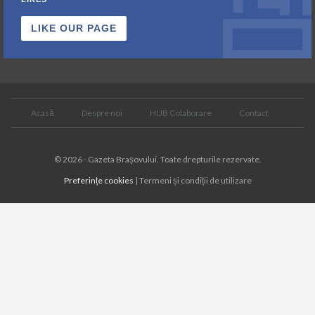
LIKE OUR PAGE
Acasă
Despre noi
HUB Colaborare
Contact
© 2026 - Gazeta Brașovului. Toate drepturile rezervate.
Preferințe cookies
| Termeni și condiții de utilizare