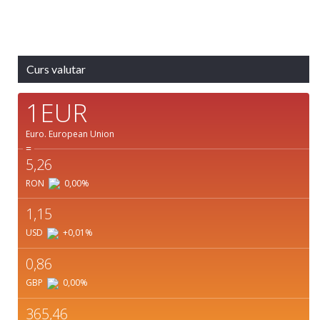
Detaliat
Ultima actualizare: 08:02
Weather from OpenWeatherMap
Curs valutar
1EUR
Euro.
European Union
=
5,26
RON
0,00
%
1,15
USD
+0,01
%
0,86
GBP
0,00
%
365,46