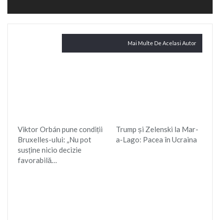
Citește și
Mai Multe De Acelasi Autor
Viktor Orbán pune condiții
Trump și Zelenski la Mar-
Bruxelles-ului: „Nu pot
a-Lago: Pacea în Ucraina
susține nicio decizie
favorabilă…