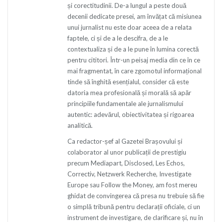
și corectitudinii. De-a lungul a peste două
decenii dedicate presei, am învățat că misiunea
unui jurnalist nu este doar aceea de a relata
faptele, ci și de a le descifra, de a le
contextualiza și de a le pune în lumina corectă
pentru cititori. Într-un peisaj media din ce în ce
mai fragmentat, în care zgomotul informațional
tinde să înghită esențialul, consider că este
datoria mea profesională și morală să apăr
principiile fundamentale ale jurnalismului
autentic: adevărul, obiectivitatea și rigoarea
analitică.
Ca redactor-șef al Gazetei Brașovului și
colaborator al unor publicații de prestigiu
precum Mediapart, Disclosed, Les Echos,
Correctiv, Netzwerk Recherche, Investigate
Europe sau Follow the Money, am fost mereu
ghidat de convingerea că presa nu trebuie să fie
o simplă tribună pentru declarații oficiale, ci un
instrument de investigare, de clarificare și, nu în