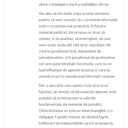
ofere o înțelegere clară a realităților din jur.
Am ales să îmi dedic viața acestui domeniu
pentru că sunt convins că o societate informată
este o societate mai puternică. În fiecare
material publicat, îmi propun nu doar să
relatez, ci să analizez, să interoghez, să caut
sens acolo unde alții văd doar suprafața. Nu
cred în jurnalismul facil, dependent de
senzaționalism, ci în jurnalismul de profunzime,
cel care pune întrebări incomode, care nu se
lasă influențat de agende ascunse și care își
asumă riscuri în numele unei informări corecte.
Într-o epocă în care opinia riscă să ia locul
faptului, iar emoția să înlocuiască rațiunea, este
esențial să ne întoarcem la valorile
fundamentale ale meseriei de jurnalist.
Obiectivitatea nu este un ideal intangibil, ci o
obligație. Faptele trebuie să rămână fapte,
indiferent de interpretările care li se încearcă.