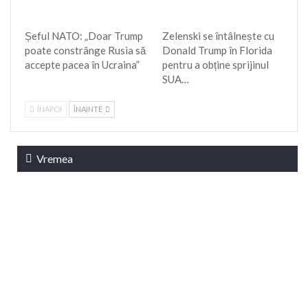
Șeful NATO: „Doar Trump
Zelenski se întâlnește cu
poate constrânge Rusia să
Donald Trump în Florida
accepte pacea în Ucraina”
pentru a obține sprijinul
SUA…
ÎNAPOI
ÎNAINTE
Vremea
Braşov, RO
08:11,
aug. 7, 2026
22
°C
cer senin