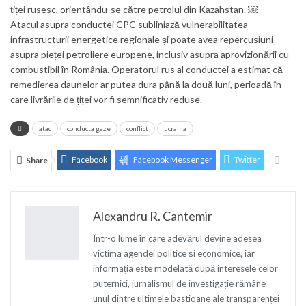
țiței rusesc, orientându-se către petrolul din Kazahstan. ￼
Atacul asupra conductei CPC subliniază vulnerabilitatea
infrastructurii energetice regionale și poate avea repercusiuni
asupra pieței petroliere europene, inclusiv asupra aprovizionării cu
combustibil în România. Operatorul rus al conductei a estimat că
remedierea daunelor ar putea dura până la două luni, perioadă în
care livrările de țiței vor fi semnificativ reduse.
atac
conducta gaze
conflict
ucraina
Facebook
Facebook Messenger
Twitter
Share
Alexandru R. Cantemir
Într-o lume în care adevărul devine adesea
victima agendei politice și economice, iar
informația este modelată după interesele celor
puternici, jurnalismul de investigație rămâne
unul dintre ultimele bastioane ale transparenței