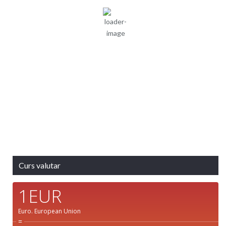
70 %
1015 mb
3 mph
Rafală vânturi:
3 mph
Nori:
0%
Vizibilitate:
10 km
Răsărit de soare:
05:08
Apus:
19:40
Detaliat
Ultima actualizare: 08:02
Weather from OpenWeatherMap
Curs valutar
1EUR
Euro.
European Union
=