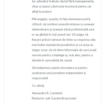
Iar adevărul trebuie căutat fără menajamente,
chiar și atunci când este incomod pentru cei
aflați la putere.
Mă angajez, așadar, în fața dumneavoastră,
cititorii, să continui această misiune cu aceeași
determinare și aceeași etică profesională care
m-au ghidat în toți acești ani. Vă asigur că
fiecare articol semnat de mine va respecta cele
mai înalte standarde jurnalistice și va avea un
singur scop: să vă ofere informația de care aveți
nevoie pentru a înțelege și, mai ales, pentru a
decide în cunoștință de cauză.
Vă mulțumesc pentru încredere și pentru
susținerea unui jurnalism independent și
responsabil.
Cu stimă,
Alexandru R. Cantemir
Redactor-șef, Gazeta Brașovului