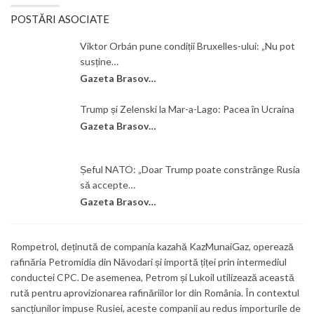
POSTĂRI ASOCIATE
Viktor Orbán pune condiții Bruxelles-ului: „Nu pot
susține…
Gazeta Brasovului
Trump și Zelenski la Mar-a-Lago: Pacea în Ucraina
Gazeta Brasovului
Șeful NATO: „Doar Trump poate constrânge Rusia
să accepte…
Gazeta Brasovului
Rompetrol, deținută de compania kazahă KazMunaiGaz, operează
rafinăria Petromidia din Năvodari și importă țiței prin intermediul
conductei CPC. De asemenea, Petrom și Lukoil utilizează această
rută pentru aprovizionarea rafinăriilor lor din România. În contextul
sancțiunilor impuse Rusiei, aceste companii au redus importurile de