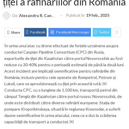
țiței a rafinăriilor din România
Publicat în
19 feb., 2025
De
Alexandru R. Cantemir
Facebook
Facebook Messenger
Twitter
Share
În urma unui atac cu drone efectuat de forțele ucrainene asupra
conductei Caspian Pipeline Consortium (CPC) din Rusia,
exporturile de țiței din Kazahstan către portul Novorossiisk au fost
reduse cu 30-40% pentru o perioadă estimată de până la două luni.
Acest incident are implicații semnificative pentru rafinăriile din
România, inclusiv pentru cele operate de Rompetrol, Petrom și
Lukoil, care se aprovizionează cu țiței prin această rută. ￼
Conducta CPC, cu o lungime de 1.500 km, transportă petrol din
câmpul Tengiz din Kazahstan către portul rusesc Novorossiisk, de
unde este distribuit către diverse rafinării europene. Stația de
pompare Kropotkinskaya, situată în regiunea Krasnodar, a suferit
daune semnificative în urma atacului, ceea ce a dus la scăderea
capacității de transport a conductei. ￼