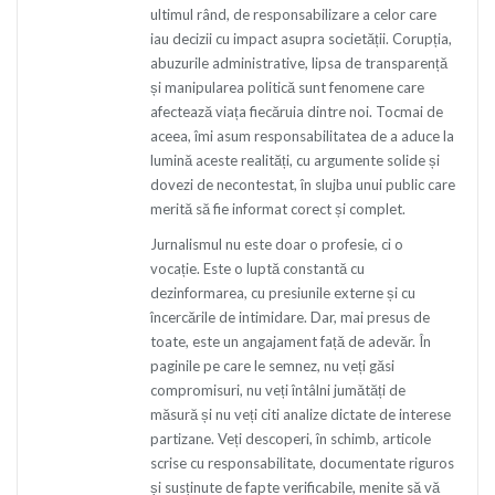
ultimul rând, de responsabilizare a celor care
iau decizii cu impact asupra societății. Corupția,
abuzurile administrative, lipsa de transparență
și manipularea politică sunt fenomene care
afectează viața fiecăruia dintre noi. Tocmai de
aceea, îmi asum responsabilitatea de a aduce la
lumină aceste realități, cu argumente solide și
dovezi de necontestat, în slujba unui public care
merită să fie informat corect și complet.
Jurnalismul nu este doar o profesie, ci o
vocație. Este o luptă constantă cu
dezinformarea, cu presiunile externe și cu
încercările de intimidare. Dar, mai presus de
toate, este un angajament față de adevăr. În
paginile pe care le semnez, nu veți găsi
compromisuri, nu veți întâlni jumătăți de
măsură și nu veți citi analize dictate de interese
partizane. Veți descoperi, în schimb, articole
scrise cu responsabilitate, documentate riguros
și susținute de fapte verificabile, menite să vă