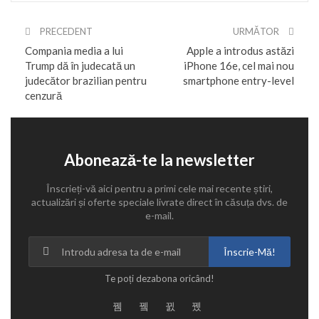
PRECEDENT
URMĂTOR
Compania media a lui
Apple a introdus astăzi
Trump dă în judecată un
iPhone 16e, cel mai nou
judecător brazilian pentru
smartphone entry-level
cenzură
Abonează-te la newsletter
Înscrieți-vă aici pentru a primi cele mai recente știri,
actualizări și oferte speciale livrate direct în căsuța dvs. de
e-mail.
Înscrie-Mă!
Te poți dezabona oricând!