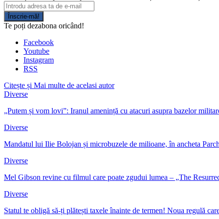
Înscrie-mă!
Te poți dezabona oricând!
Facebook
Youtube
Instagram
RSS
Citește și
Mai multe de acelasi autor
Diverse
„Putem și vom lovi”: Iranul amenință cu atacuri asupra bazelor milita
Diverse
Mandatul lui Ilie Bolojan și microbuzele de milioane, în ancheta Parc
Diverse
Mel Gibson revine cu filmul care poate zgudui lumea – „The Resurre
Diverse
Statul te obligă să-ți plătești taxele înainte de termen! Noua regulă c