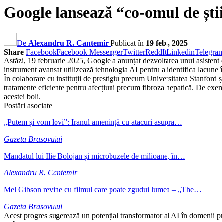
Google lansează “co-omul de ști
De
Alexandru R. Cantemir
Publicat în
19 feb., 2025
Share
Facebook
Facebook Messenger
Twitter
ReddIt
Linkedin
Telegra
Astăzi, 19 februarie 2025, Google a anunțat dezvoltarea unui asistent d
instrument avansat utilizează tehnologia AI pentru a identifica lacune în 
În colaborare cu instituții de prestigiu precum Universitatea Stanford 
tratamente eficiente pentru afecțiuni precum fibroza hepatică. De exemp
acestei boli.
Postări asociate
„Putem și vom lovi”: Iranul amenință cu atacuri asupra…
Gazeta Brasovului
Mandatul lui Ilie Bolojan și microbuzele de milioane, în…
Alexandru R. Cantemir
Mel Gibson revine cu filmul care poate zgudui lumea – „The…
Gazeta Brasovului
Acest progres sugerează un potențial transformator al AI în domenii pre