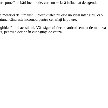
care pune întrebări incomode, care nu se lasă influențat de agende
 meseriei de jurnalist. Obiectivitatea nu este un ideal intangibil, ci o
 atunci când este incomod pentru cei aflați la putere.
ghidat în toți acești ani. Vă asigur că fiecare articol semnat de mine va
les, pentru a decide în cunoștință de cauză.