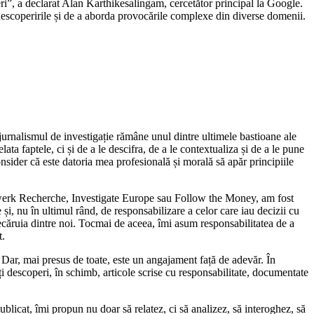
ri”, a declarat Alan Karthikesalingam, cercetător principal la Google.
a descoperirile și de a aborda provocările complexe din diverse domenii.
jurnalismul de investigație rămâne unul dintre ultimele bastioane ale
ta faptele, ci și de a le descifra, de a le contextualiza și de a le pune
onsider că este datoria mea profesională și morală să apăr principiile
tzwerk Recherche, Investigate Europe sau Follow the Money, am fost
 și, nu în ultimul rând, de responsabilizare a celor care iau decizii cu
iecăruia dintre noi. Tocmai de aceea, îmi asum responsabilitatea de a
t.
. Dar, mai presus de toate, este un angajament față de adevăr. În
ți descoperi, în schimb, articole scrise cu responsabilitate, documentate
blicat, îmi propun nu doar să relatez, ci să analizez, să interoghez, să