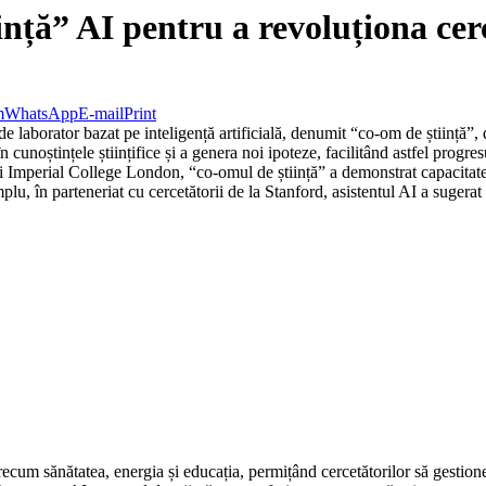
ință” AI pentru a revoluționa ce
m
WhatsApp
E-mail
Print
e laborator bazat pe inteligență artificială, denumit “co-om de știință”,
cunoștințele științifice și a genera noi ipoteze, facilitând astfel progres
și Imperial College London, “co-omul de știință” a demonstrat capacitatea
lu, în parteneriat cu cercetătorii de la Stanford, asistentul AI a sugerat
cum sănătatea, energia și educația, permițând cercetătorilor să gestione