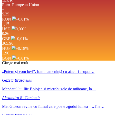
1EUR
Euro.
European Union
=
5,25
RON
–0,01
%
1,15
USD
0,00
%
0,86
GBP
–0,01
%
365,96
HUF
+0,18
%
1,96
BGN
–0,01
%
Citește mai mult
„Putem și vom lovi”: Iranul amenință cu atacuri asupra…
Gazeta Brasovului
Mandatul lui Ilie Bolojan și microbuzele de milioane, în…
Alexandru R. Cantemir
Mel Gibson revine cu filmul care poate zgudui lumea – „The…