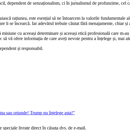
acil, dependent de senzaționalism, ci în jurnalismul de profunzime, cel 
cuiască rațiunea, este esențial să ne întoarcem la valorile fundamentale ale
care li se încearcă. Iar adevărul trebuie căutat fără menajamente, chiar și
ă misiune cu aceeași determinare și aceeași etică profesională care m-au 
p: să vă ofere informația de care aveți nevoie pentru a înțelege și, mai a
ependent și responsabil.
aina sau oriunde! Trump nu înțelege asta!”
te speciale livrate direct în căsuța dvs. de e-mail.