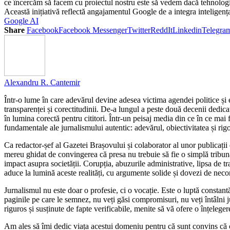
ce încercăm să facem cu proiectul nostru este să vedem dacă tehnologia
Această inițiativă reflectă angajamentul Google de a integra inteligența
Google AI
Share
Facebook
Facebook Messenger
Twitter
ReddIt
Linkedin
Telegra
Alexandru R. Cantemir
Într-o lume în care adevărul devine adesea victima agendei politice și 
transparenței și corectitudinii. De-a lungul a peste două decenii dedicat
în lumina corectă pentru cititori. Într-un peisaj media din ce în ce mai
fundamentale ale jurnalismului autentic: adevărul, obiectivitatea și rigo
Ca redactor-șef al Gazetei Brașovului și colaborator al unor publica
mereu ghidat de convingerea că presa nu trebuie să fie o simplă tribună p
impact asupra societății. Corupția, abuzurile administrative, lipsa de 
aduce la lumină aceste realități, cu argumente solide și dovezi de necon
Jurnalismul nu este doar o profesie, ci o vocație. Este o luptă constant
paginile pe care le semnez, nu veți găsi compromisuri, nu veți întâlni j
riguros și susținute de fapte verificabile, menite să vă ofere o înțelegere 
Am ales să îmi dedic viața acestui domeniu pentru că sunt convins că o s