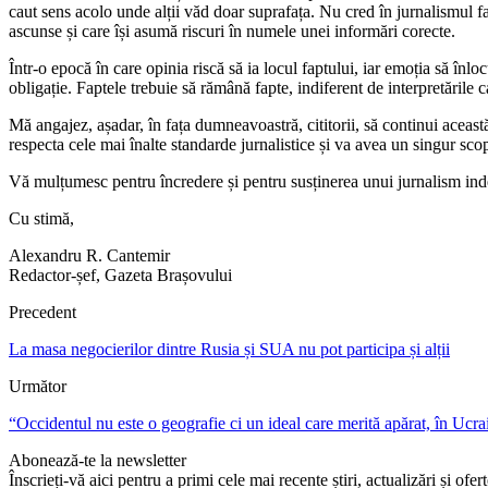
caut sens acolo unde alții văd doar suprafața. Nu cred în jurnalismul f
ascunse și care își asumă riscuri în numele unei informări corecte.
Într-o epocă în care opinia riscă să ia locul faptului, iar emoția să înlo
obligație. Faptele trebuie să rămână fapte, indiferent de interpretările 
Mă angajez, așadar, în fața dumneavoastră, cititorii, să continui aceast
respecta cele mai înalte standarde jurnalistice și va avea un singur sco
Vă mulțumesc pentru încredere și pentru susținerea unui jurnalism ind
Cu stimă,
Alexandru R. Cantemir
Redactor-șef, Gazeta Brașovului
Precedent
La masa negocierilor dintre Rusia și SUA nu pot participa și alții
Următor
“Occidentul nu este o geografie ci un ideal care merită apărat, în Ucr
Abonează-te la newsletter
Înscrieți-vă aici pentru a primi cele mai recente știri, actualizări și ofer