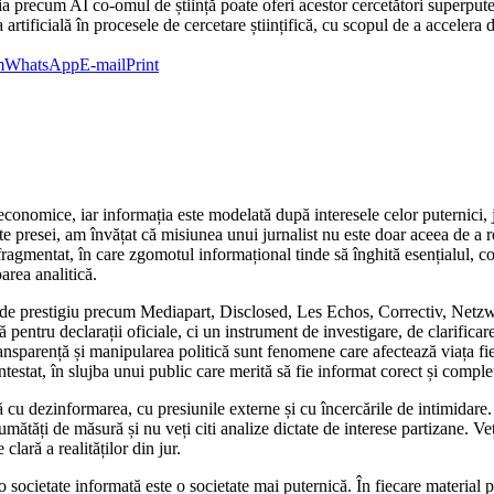
 precum AI co-omul de știință poate oferi acestor cercetători superpute
 artificială în procesele de cercetare științifică, cu scopul de a acceler
m
WhatsApp
E-mail
Print
economice, iar informația este modelată după interesele celor puternici, 
e presei, am învățat că misiunea unui jurnalist nu este doar aceea de a rela
 fragmentat, în care zgomotul informațional tinde să înghită esențialul, c
area analitică.
ții de prestigiu precum Mediapart, Disclosed, Les Echos, Correctiv, Ne
entru declarații oficiale, ci un instrument de investigare, de clarificare
transparență și manipularea politică sunt fenomene care afectează viața f
testat, în slujba unui public care merită să fie informat corect și comple
ă cu dezinformarea, cu presiunile externe și cu încercările de intimidare
umătăți de măsură și nu veți citi analize dictate de interese partizane. Ve
clară a realităților din jur.
ocietate informată este o societate mai puternică. În fiecare material pu