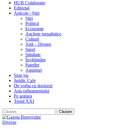
HUB Colaborare
Editorial
Articole / Știri
Știri
Politică
Economie
Anchete jurnalistice
Cultură
Artă – Design
Sport
Sănătate
Învățământ
Pamflet
Anunțuri
Stop joc
Juridic Cafe
De vorba cu doctorul
Arta rafinamentului
Pe aratura
Trend XXI
Diverse