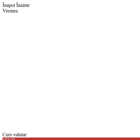
Înapoi
Înainte
Vremea
Braşov, RO
09:38,
aug. 7, 2026
27
°
cer senin
Umiditate:
56 %
Presiune:
1015 mb
Vânt:
4 mph
Rafală vânturi:
6 mph
Nori:
0%
Vizibilitate:
10 km
Răsărit de soare:
05:08
Apus:
19:40
Detaliat
Ultima actualizare: 09:3
Weather from OpenWeathe
Curs valutar