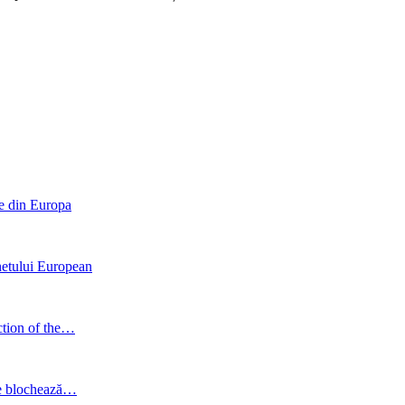
re din Europa
hetului European
ction of the…
are blochează…