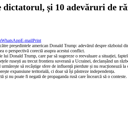
dictatorul, și 10 adevăruri de r
m
WhatsApp
E-mail
Print
către președintele american Donald Trump: adevărul despre războiul din 
ea o perspectivă corectă asupra acestui conflict.
le lui Donald Trump, care par să sugereze o reevaluare a situației, faptel
ele rusești au trecut frontiera suverană a Ucrainei, declanșând un război
urmărește să recâștige sfere de influență pierdute și nu reacționează l
rește expansiune teritorială, ci doar să își păstreze independența.
ctă și nu poate fi negată de propaganda rusă care încearcă să o conteste.