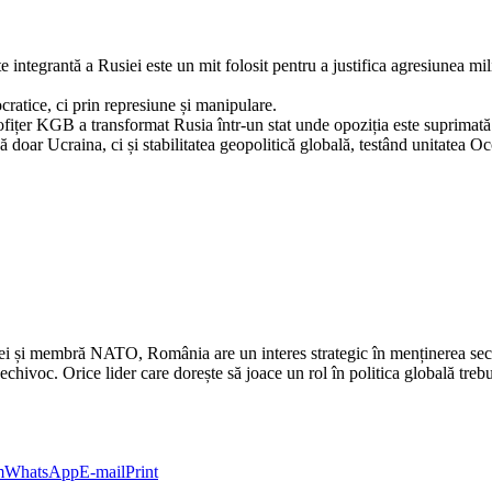
 integrantă a Rusiei este un mit folosit pentru a justifica agresiunea mili
ratice, ci prin represiune și manipulare.
fițer KGB a transformat Rusia într-un stat unde opoziția este suprimată 
doar Ucraina, ci și stabilitatea geopolitică globală, testând unitatea Oc
i și membră NATO, România are un interes strategic în menținerea securit
chivoc. Orice lider care dorește să joace un rol în politica globală trebui
m
WhatsApp
E-mail
Print