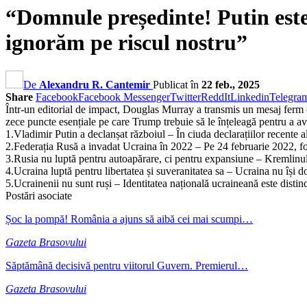
“Domnule președinte! Putin este 
ignorăm pe riscul nostru”
De
Alexandru R. Cantemir
Publicat în
22 feb., 2025
Share
Facebook
Facebook Messenger
Twitter
ReddIt
Linkedin
Telegra
Într-un editorial de impact, Douglas Murray a transmis un mesaj ferm 
zece puncte esențiale pe care Trump trebuie să le înțeleagă pentru a av
1.Vladimir Putin a declanșat războiul – În ciuda declarațiilor recente a
2.Federația Rusă a invadat Ucraina în 2022 – Pe 24 februarie 2022, forț
3.Rusia nu luptă pentru autoapărare, ci pentru expansiune – Kremlinul 
4.Ucraina luptă pentru libertatea și suveranitatea sa – Ucraina nu își do
5.Ucrainenii nu sunt ruși – Identitatea națională ucraineană este distin
Postări asociate
Șoc la pompă! România a ajuns să aibă cei mai scumpi…
Gazeta Brasovului
Săptămână decisivă pentru viitorul Guvern. Premierul…
Gazeta Brasovului