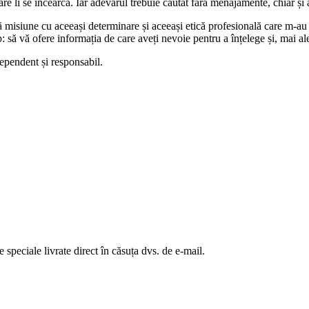
care li se încearcă. Iar adevărul trebuie căutat fără menajamente, chiar și
ă misiune cu aceeași determinare și aceeași etică profesională care m-au 
p: să vă ofere informația de care aveți nevoie pentru a înțelege și, mai a
ependent și responsabil.
te speciale livrate direct în căsuța dvs. de e-mail.