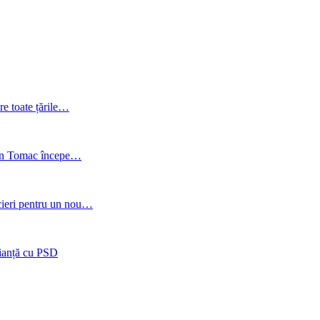
re toate țările…
gen Tomac începe…
cieri pentru un nou…
lianță cu PSD
Umiditate:
79 %
21:16,
aug. 7, 2026