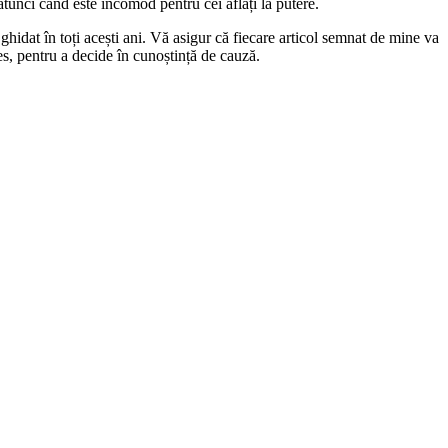
 atunci când este incomod pentru cei aflați la putere.
ghidat în toți acești ani. Vă asigur că fiecare articol semnat de mine va
les, pentru a decide în cunoștință de cauză.