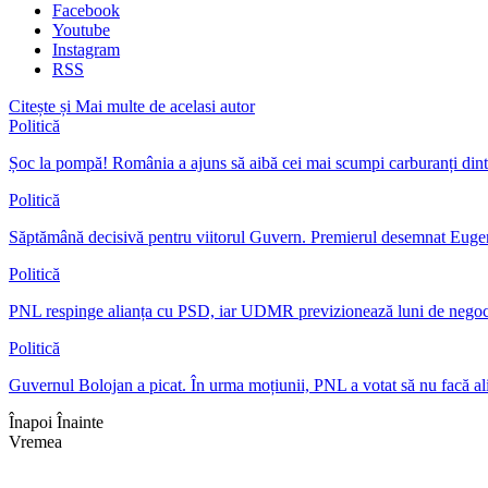
Facebook
Youtube
Instagram
RSS
Citește și
Mai multe de acelasi autor
Politică
Șoc la pompă! România a ajuns să aibă cei mai scumpi carburanți dint
Politică
Săptămână decisivă pentru viitorul Guvern. Premierul desemnat Eu
Politică
PNL respinge alianța cu PSD, iar UDMR previzionează luni de nego
Politică
Guvernul Bolojan a picat. În urma moțiunii, PNL a votat să nu facă a
Înapoi
Înainte
Vremea
Braşov, RO