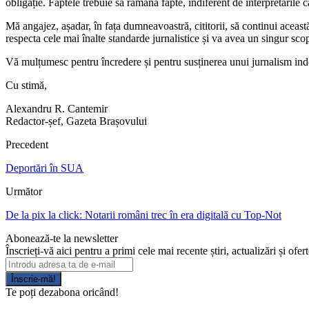
obligație. Faptele trebuie să rămână fapte, indiferent de interpretările 
Mă angajez, așadar, în fața dumneavoastră, cititorii, să continui aceast
respecta cele mai înalte standarde jurnalistice și va avea un singur sco
Vă mulțumesc pentru încredere și pentru susținerea unui jurnalism ind
Cu stimă,
Alexandru R. Cantemir
Redactor-șef, Gazeta Brașovului
Precedent
Deportări în SUA
Următor
De la pix la click: Notarii români trec în era digitală cu Top-Not
Abonează-te la newsletter
Înscrieți-vă aici pentru a primi cele mai recente știri, actualizări și ofer
Înscrie-mă!
Te poți dezabona oricând!