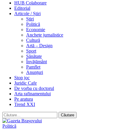
HUB Colaborare
Editorial
Articole / Știri
Știri
Politică
Economie
Anchete jurnalistice
Cultură
Artă – Design
Sport
Sănătate
Învățământ
Pamflet
Anunțuri
Stop joc
Juridic Cafe
De vorba cu doctorul
Arta rafinamentului
Pe aratura
Trend XXI
Politică