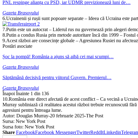
PNL respinge alianța cu PSD, iar UDMR previzionează luni de…
Gazeta Brasovului
6.Ucrainenii și rușii sunt popoare separate – Ideea că Ucraina este parte
7.Putin este un autocrat – Liderul rus nu guvernează prin alegeri democ
8.Putin a condus Rusia prin metode autoritare încă din 1999 – Fostul o
9.Acest război are consecințe globale – Agresiunea Rusiei nu afectează 
Postări asociate
Șoc la pompă! România a ajuns să aibă cei mai scumpi…
Gazeta Brasovului
Săptămână decisivă pentru viitorul Guvern. Premierul…
Gazeta Brasovului
Înapoi
Înainte
1 din 136
10.România este direct afectată de acest conflict – Ca vecină a Ucraine
Murray subliniază că realitatea acestui război trebuie recunoscută fără e
agresiuni pentru întreaga lume.
Autor: Douglas Murray-20 februarie 2025-The Post
Sursa: New York Post
Sursa foto: New York Post
Share
Facebook
Facebook Messenger
Twitter
ReddIt
Linkedin
Telegra