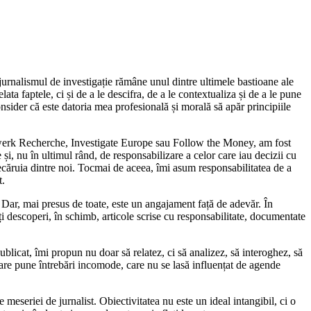
jurnalismul de investigație rămâne unul dintre ultimele bastioane ale
ta faptele, ci și de a le descifra, de a le contextualiza și de a le pune
onsider că este datoria mea profesională și morală să apăr principiile
tzwerk Recherche, Investigate Europe sau Follow the Money, am fost
 și, nu în ultimul rând, de responsabilizare a celor care iau decizii cu
iecăruia dintre noi. Tocmai de aceea, îmi asum responsabilitatea de a
t.
. Dar, mai presus de toate, este un angajament față de adevăr. În
ți descoperi, în schimb, articole scrise cu responsabilitate, documentate
blicat, îmi propun nu doar să relatez, ci să analizez, să interoghez, să
care pune întrebări incomode, care nu se lasă influențat de agende
 meseriei de jurnalist. Obiectivitatea nu este un ideal intangibil, ci o