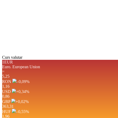
19
°C
Cer Senin
Detaliat
Curs valutar
1EUR
Euro.
European Union
=
5,25
RON
–0,09
%
1,16
USD
+0,34
%
0,86
GBP
+0,02
%
363,31
HUF
–0,55
%
1,96