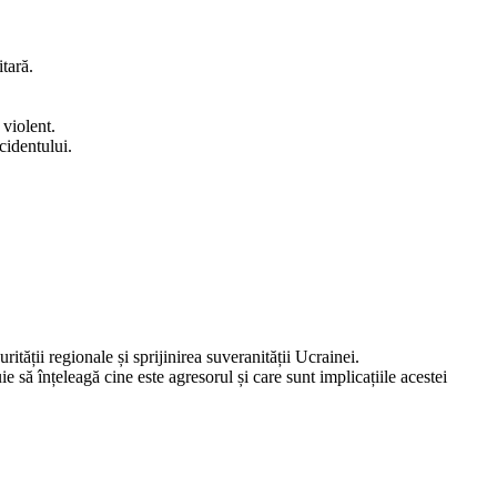
tară.
violent.
cidentului.
ății regionale și sprijinirea suveranității Ucrainei.
e să înțeleagă cine este agresorul și care sunt implicațiile acestei