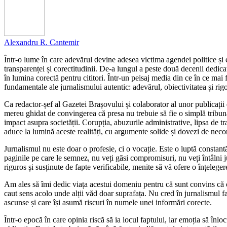
Alexandru R. Cantemir
Într-o lume în care adevărul devine adesea victima agendei politice și 
transparenței și corectitudinii. De-a lungul a peste două decenii dedicat
în lumina corectă pentru cititori. Într-un peisaj media din ce în ce mai
fundamentale ale jurnalismului autentic: adevărul, obiectivitatea și rigo
Ca redactor-șef al Gazetei Brașovului și colaborator al unor publica
mereu ghidat de convingerea că presa nu trebuie să fie o simplă tribună p
impact asupra societății. Corupția, abuzurile administrative, lipsa de 
aduce la lumină aceste realități, cu argumente solide și dovezi de necon
Jurnalismul nu este doar o profesie, ci o vocație. Este o luptă constant
paginile pe care le semnez, nu veți găsi compromisuri, nu veți întâlni j
riguros și susținute de fapte verificabile, menite să vă ofere o înțelegere 
Am ales să îmi dedic viața acestui domeniu pentru că sunt convins că o s
caut sens acolo unde alții văd doar suprafața. Nu cred în jurnalismul f
ascunse și care își asumă riscuri în numele unei informări corecte.
Într-o epocă în care opinia riscă să ia locul faptului, iar emoția să înlo