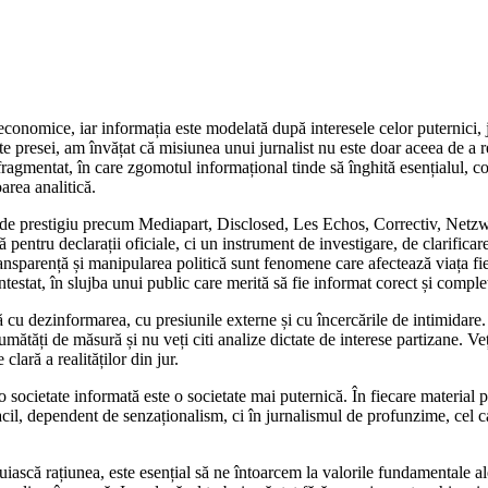
economice, iar informația este modelată după interesele celor puternici, 
e presei, am învățat că misiunea unui jurnalist nu este doar aceea de a rela
 fragmentat, în care zgomotul informațional tinde să înghită esențialul, c
area analitică.
ții de prestigiu precum Mediapart, Disclosed, Les Echos, Correctiv, Ne
entru declarații oficiale, ci un instrument de investigare, de clarificare
transparență și manipularea politică sunt fenomene care afectează viața f
testat, în slujba unui public care merită să fie informat corect și comple
ă cu dezinformarea, cu presiunile externe și cu încercările de intimidare
umătăți de măsură și nu veți citi analize dictate de interese partizane. Ve
clară a realităților din jur.
ocietate informată este o societate mai puternică. În fiecare material pu
acil, dependent de senzaționalism, ci în jurnalismul de profunzime, cel 
cuiască rațiunea, este esențial să ne întoarcem la valorile fundamentale ale