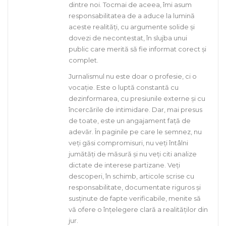
dintre noi. Tocmai de aceea, îmi asum
responsabilitatea de a aduce la lumină
aceste realități, cu argumente solide și
dovezi de necontestat, în slujba unui
public care merită să fie informat corect și
complet.
Jurnalismul nu este doar o profesie, ci o
vocație. Este o luptă constantă cu
dezinformarea, cu presiunile externe și cu
încercările de intimidare. Dar, mai presus
de toate, este un angajament față de
adevăr. În paginile pe care le semnez, nu
veți găsi compromisuri, nu veți întâlni
jumătăți de măsură și nu veți citi analize
dictate de interese partizane. Veți
descoperi, în schimb, articole scrise cu
responsabilitate, documentate riguros și
susținute de fapte verificabile, menite să
vă ofere o înțelegere clară a realităților din
jur.