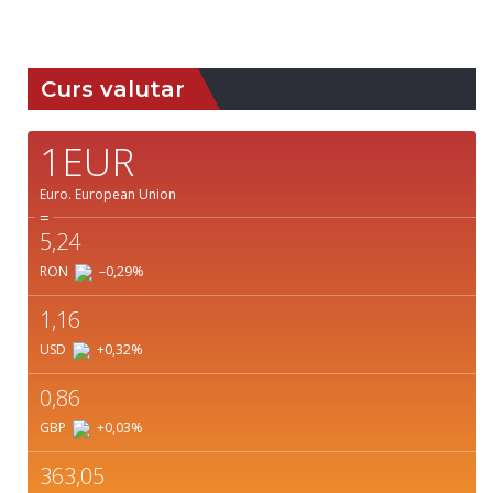
Weather from OpenWeatherMap
Curs valutar
1EUR
Euro.
European Union
=
5,24
RON
–0,29
%
1,16
USD
+0,32
%
0,86
GBP
+0,03
%
363,05