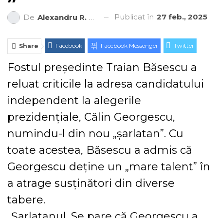
Publicat în
27 feb., 2025
De
Alexandru R. Cantemir
Facebook
Facebook Messenger
Twitter
Share
ReddIt
Linkedin
Telegram
WhatsApp
Fostul președinte Traian Băsescu a
reluat criticile la adresa candidatului
E-mail
Print
independent la alegerile
prezidențiale, Călin Georgescu,
numindu-l din nou „șarlatan”. Cu
toate acestea, Băsescu a admis că
Georgescu deține un „mare talent” în
a atrage susținători din diverse
tabere.
„Șarlatanul. Se pare că Georgescu a