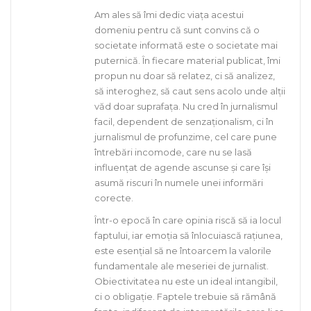
Am ales să îmi dedic viața acestui
domeniu pentru că sunt convins că o
societate informată este o societate mai
puternică. În fiecare material publicat, îmi
propun nu doar să relatez, ci să analizez,
să interoghez, să caut sens acolo unde alții
văd doar suprafața. Nu cred în jurnalismul
facil, dependent de senzaționalism, ci în
jurnalismul de profunzime, cel care pune
întrebări incomode, care nu se lasă
influențat de agende ascunse și care își
asumă riscuri în numele unei informări
corecte.
Într-o epocă în care opinia riscă să ia locul
faptului, iar emoția să înlocuiască rațiunea,
este esențial să ne întoarcem la valorile
fundamentale ale meseriei de jurnalist.
Obiectivitatea nu este un ideal intangibil,
ci o obligație. Faptele trebuie să rămână