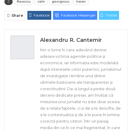
Basescu
calin
georgescu
traian
Facebook
Facebook Messenger
Twitter
Share
ReddIt
Linkedin
Telegram
WhatsApp
E-mail
Print
Alexandru R. Cantemir
Într-o lume în care adevărul devine
adesea victima agendei politice și
economice, iar informația este modelată
după interesele celor puternici, jurnalismul
de investigație rămâne unul dintre
ultimele bastioane ale transparenței și
corectitudinii. De-a lungul a peste două
decenii dedicate presei, am învățat că
misiunea unui jurnalist nu este doar aceea
de a relata faptele, ci și de a le descifra, de
a le contextualiza și de a le pune în lumina
corectă pentru cititori. Într-un peisaj
media din ce în ce mai fragmentat, în care