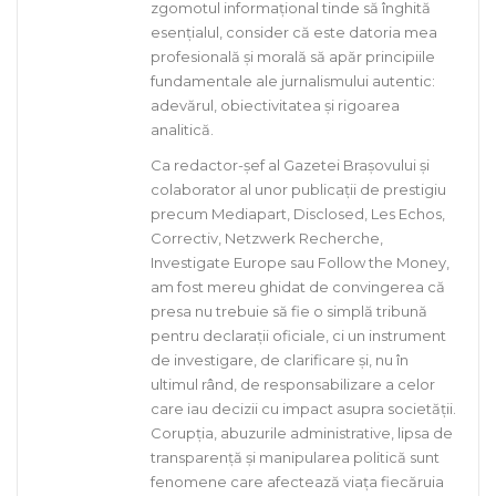
zgomotul informațional tinde să înghită
esențialul, consider că este datoria mea
profesională și morală să apăr principiile
fundamentale ale jurnalismului autentic:
adevărul, obiectivitatea și rigoarea
analitică.
Ca redactor-șef al Gazetei Brașovului și
colaborator al unor publicații de prestigiu
precum Mediapart, Disclosed, Les Echos,
Correctiv, Netzwerk Recherche,
Investigate Europe sau Follow the Money,
am fost mereu ghidat de convingerea că
presa nu trebuie să fie o simplă tribună
pentru declarații oficiale, ci un instrument
de investigare, de clarificare și, nu în
ultimul rând, de responsabilizare a celor
care iau decizii cu impact asupra societății.
Corupția, abuzurile administrative, lipsa de
transparență și manipularea politică sunt
fenomene care afectează viața fiecăruia