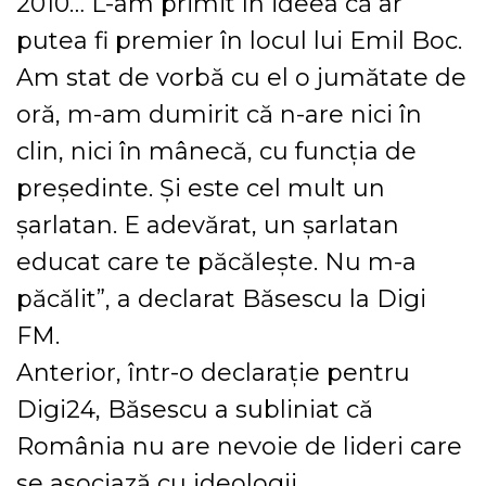
2010… L-am primit în ideea că ar
putea fi premier în locul lui Emil Boc.
Am stat de vorbă cu el o jumătate de
oră, m-am dumirit că n-are nici în
clin, nici în mânecă, cu funcția de
președinte. Și este cel mult un
șarlatan. E adevărat, un șarlatan
educat care te păcălește. Nu m-a
păcălit”, a declarat Băsescu la Digi
FM.
Anterior, într-o declarație pentru
Digi24, Băsescu a subliniat că
România nu are nevoie de lideri care
se asociază cu ideologii