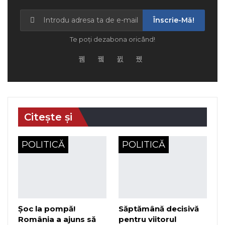
Înscrie-Mă!
Te poți dezabona oricând!
Citește și
POLITICĂ
POLITICĂ
Șoc la pompă!
Săptămână decisivă
România a ajuns să
pentru viitorul