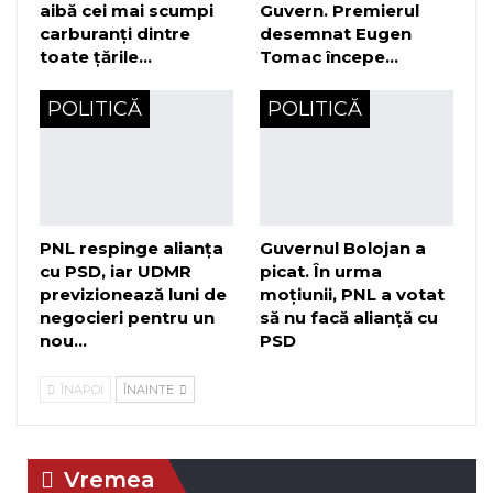
aibă cei mai scumpi
Guvern. Premierul
carburanți dintre
desemnat Eugen
toate țările…
Tomac începe…
POLITICĂ
POLITICĂ
PNL respinge alianța
Guvernul Bolojan a
cu PSD, iar UDMR
picat. În urma
previzionează luni de
moțiunii, PNL a votat
negocieri pentru un
să nu facă alianță cu
nou…
PSD
ÎNAPOI
ÎNAINTE
Vremea