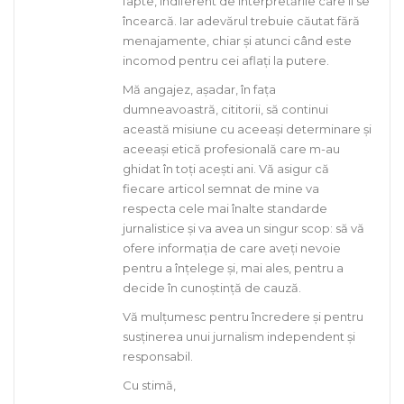
fapte, indiferent de interpretările care li se
încearcă. Iar adevărul trebuie căutat fără
menajamente, chiar și atunci când este
incomod pentru cei aflați la putere.
Mă angajez, așadar, în fața
dumneavoastră, cititorii, să continui
această misiune cu aceeași determinare și
aceeași etică profesională care m-au
ghidat în toți acești ani. Vă asigur că
fiecare articol semnat de mine va
respecta cele mai înalte standarde
jurnalistice și va avea un singur scop: să vă
ofere informația de care aveți nevoie
pentru a înțelege și, mai ales, pentru a
decide în cunoștință de cauză.
Vă mulțumesc pentru încredere și pentru
susținerea unui jurnalism independent și
responsabil.
Cu stimă,