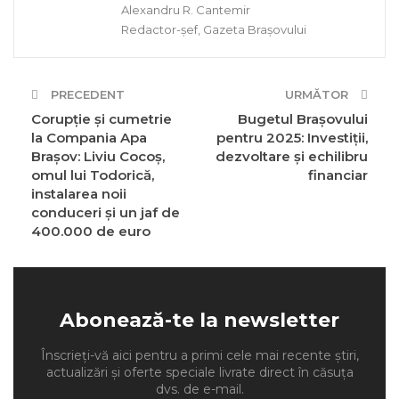
Alexandru R. Cantemir
Redactor-șef, Gazeta Brașovului
PRECEDENT
URMĂTOR
Corupție și cumetrie
Bugetul Brașovului
la Compania Apa
pentru 2025: Investiții,
Brașov: Liviu Cocoș,
dezvoltare și echilibru
omul lui Todorică,
financiar
instalarea noii
conduceri și un jaf de
400.000 de euro
Abonează-te la newsletter
Înscrieți-vă aici pentru a primi cele mai recente știri,
actualizări și oferte speciale livrate direct în căsuța
dvs. de e-mail.