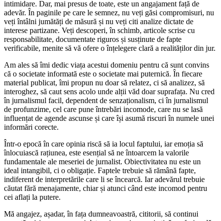
intimidare. Dar, mai presus de toate, este un angajament față de
adevăr. În paginile pe care le semnez, nu veți găsi compromisuri, nu
veți întâlni jumătăți de măsură și nu veți citi analize dictate de
interese partizane. Veți descoperi, în schimb, articole scrise cu
responsabilitate, documentate riguros și susținute de fapte
verificabile, menite să vă ofere o înțelegere clară a realităților din jur.
Am ales să îmi dedic viața acestui domeniu pentru că sunt convins
că o societate informată este o societate mai puternică. În fiecare
material publicat, îmi propun nu doar să relatez, ci să analizez, să
interoghez, să caut sens acolo unde alții văd doar suprafața. Nu cred
în jurnalismul facil, dependent de senzaționalism, ci în jurnalismul
de profunzime, cel care pune întrebări incomode, care nu se lasă
influențat de agende ascunse și care își asumă riscuri în numele unei
informări corecte.
Într-o epocă în care opinia riscă să ia locul faptului, iar emoția să
înlocuiască rațiunea, este esențial să ne întoarcem la valorile
fundamentale ale meseriei de jurnalist. Obiectivitatea nu este un
ideal intangibil, ci o obligație. Faptele trebuie să rămână fapte,
indiferent de interpretările care li se încearcă. Iar adevărul trebuie
căutat fără menajamente, chiar și atunci când este incomod pentru
cei aflați la putere.
Mă angajez, așadar, în fața dumneavoastră, cititorii, să continui