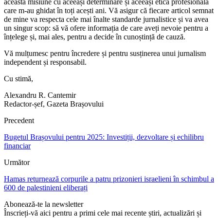
această misiune cu aceeași determinare și aceeași etică profesională
care m-au ghidat în toți acești ani. Vă asigur că fiecare articol semnat
de mine va respecta cele mai înalte standarde jurnalistice și va avea
un singur scop: să vă ofere informația de care aveți nevoie pentru a
înțelege și, mai ales, pentru a decide în cunoștință de cauză.
Vă mulțumesc pentru încredere și pentru susținerea unui jurnalism
independent și responsabil.
Cu stimă,
Alexandru R. Cantemir
Redactor-șef, Gazeta Brașovului
Precedent
Bugetul Brașovului pentru 2025: Investiții, dezvoltare și echilibru
financiar
Următor
Hamas returnează corpurile a patru prizonieri israelieni în schimbul a
600 de palestinieni eliberați
Abonează-te la newsletter
Înscrieți-vă aici pentru a primi cele mai recente știri, actualizări și