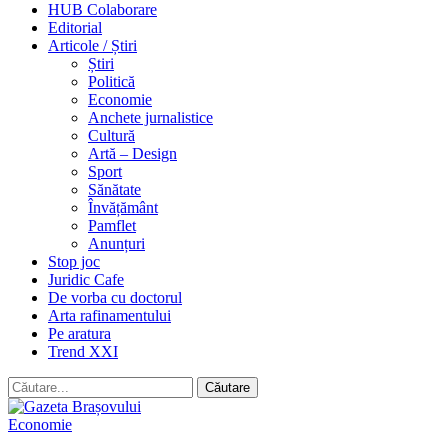
HUB Colaborare
Editorial
Articole / Știri
Știri
Politică
Economie
Anchete jurnalistice
Cultură
Artă – Design
Sport
Sănătate
Învățământ
Pamflet
Anunțuri
Stop joc
Juridic Cafe
De vorba cu doctorul
Arta rafinamentului
Pe aratura
Trend XXI
Economie