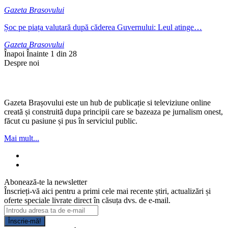
Gazeta Brasovului
Șoc pe piața valutară după căderea Guvernului: Leul atinge…
Gazeta Brasovului
Înapoi
Înainte
1 din 28
Despre noi
Gazeta Brașovului este un hub de publicație si televiziune online
creată și construită dupa principii care se bazeaza pe jurnalism onest,
făcut cu pasiune și pus în serviciul public.
Mai mult...
Abonează-te la newsletter
Înscrieți-vă aici pentru a primi cele mai recente știri, actualizări și
oferte speciale livrate direct în căsuța dvs. de e-mail.
Înscrie-mă!