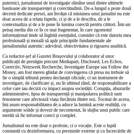
puternici, jurnalismul de investigație rămâne unul dintre ultimele
bastioane ale transparenței și corectitudinii. De-a lungul a peste două
decenii dedicate presei, am învățat că misiunea unui jurnalist nu este
doar aceea de a relata faptele, ci și de a le descifra, de a le
contextualiza și de a le pune în lumina corectă pentru cititori. Într-un
peisaj media din ce în ce mai fragmentat, în care zgomotul
informațional tinde să înghită esențialul, consider că este datoria mea
profesională și morală să apăr principiile fundamentale ale
jurnalismului autentic: adevărul, obiectivitatea și rigoarea analitică.
Ca redactor-șef al Gazetei Brașovului și colaborator al unor
publicații de prestigiu precum Mediapart, Disclosed, Les Echos,
Correctiv, Netzwerk Recherche, Investigate Europe sau Follow the
Money, am fost mereu ghidat de convingerea că presa nu trebuie să
fie o simplă tribună pentru declarații oficiale, ci un instrument de
investigare, de clarificare și, nu în ultimul rând, de responsabilizare a
celor care iau decizii cu impact asupra societății. Corupția, abuzurile
administrative, lipsa de transparență și manipularea politică sunt
fenomene care afectează viața fiecăruia dintre noi. Tocmai de aceea,
îmi asum responsabilitatea de a aduce la lumină aceste realități, cu
argumente solide și dovezi de necontestat, în slujba unui public care
merită să fie informat corect și complet.
Jurnalismul nu este doar o profesie, ci o vocație. Este o luptă
constantă cu dezinformarea, cu presiunile externe și cu încercările de