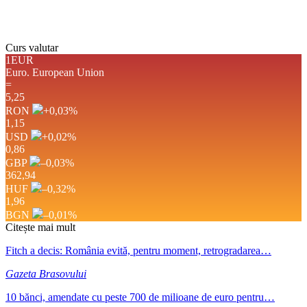
Weather from OpenWeatherMap
Curs valutar
1EUR
Euro.
European Union
=
5,25
RON
+0,03
%
1,15
USD
+0,02
%
0,86
GBP
–0,03
%
362,94
HUF
–0,32
%
1,96
BGN
–0,01
%
Citește mai mult
Fitch a decis: România evită, pentru moment, retrogradarea…
Gazeta Brasovului
10 bănci, amendate cu peste 700 de milioane de euro pentru…