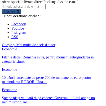
oferte speciale livrate direct în căsuța dvs. de e-mail.
Înscrie-mă!
Te poți dezabona oricând!
Facebook
Youtube
Instagram
RSS
Citește și
Mai multe de acelasi autor
Economie
Fitch a decis: România evită, pentru moment, retrogradarea în
categoria „junk”
Economie
10 bănci, amendate cu peste 700 de milioane de euro pentru
manipularea ROBOR. Una…
Economie
Șoc pe piața valutară după căderea Guvernului: Leul atinge un
minim istoric, iar…