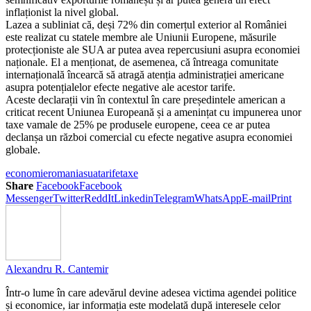
inflaționist la nivel global.
Lazea a subliniat că, deși 72% din comerțul exterior al României
este realizat cu statele membre ale Uniunii Europene, măsurile
protecționiste ale SUA ar putea avea repercusiuni asupra economiei
naționale. El a menționat, de asemenea, că întreaga comunitate
internațională încearcă să atragă atenția administrației americane
asupra potențialelor efecte negative ale acestor tarife.
Aceste declarații vin în contextul în care președintele american a
criticat recent Uniunea Europeană și a amenințat cu impunerea unor
taxe vamale de 25% pe produsele europene, ceea ce ar putea
declanșa un război comercial cu efecte negative asupra economiei
globale.
economie
romania
sua
tarife
taxe
Share
Facebook
Facebook
Messenger
Twitter
ReddIt
Linkedin
Telegram
WhatsApp
E-mail
Print
Alexandru R. Cantemir
Într-o lume în care adevărul devine adesea victima agendei politice
și economice, iar informația este modelată după interesele celor