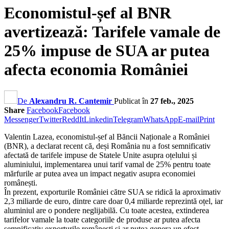
Economistul-șef al BNR
avertizează: Tarifele vamale de
25% impuse de SUA ar putea
afecta economia României
De
Alexandru R. Cantemir
Publicat în
27 feb., 2025
Share
Facebook
Facebook
Messenger
Twitter
ReddIt
Linkedin
Telegram
WhatsApp
E-mail
Print
Valentin Lazea, economistul-șef al Băncii Naționale a României
(BNR), a declarat recent că, deși România nu a fost semnificativ
afectată de tarifele impuse de Statele Unite asupra oțelului și
aluminiului, implementarea unui tarif vamal de 25% pentru toate
mărfurile ar putea avea un impact negativ asupra economiei
românești.
În prezent, exporturile României către SUA se ridică la aproximativ
2,3 miliarde de euro, dintre care doar 0,4 miliarde reprezintă oțel, iar
aluminiul are o pondere neglijabilă. Cu toate acestea, extinderea
tarifelor vamale la toate categoriile de produse ar putea afecta
semnificativ exporturile românești și ar putea genera un efect