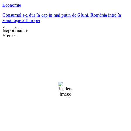
Economie
Consumul s-a dus în cap în mai puțin de 6 luni. România intră în
zona roșie a Europei
Înapoi
Înainte
Vremea
Braşov, RO
10:22,
aug. 4, 2026
25
°C
cer senin
Umiditate:
47 %
Presiune:
1018 mb
Vânt:
2 mph
Rafală vânturi:
3 mph
Nori:
0%
Vizibilitate:
10 km
Răsărit de soare:
05:04
Apus:
19:44
Detaliat
Ultima actualizare: 10:16