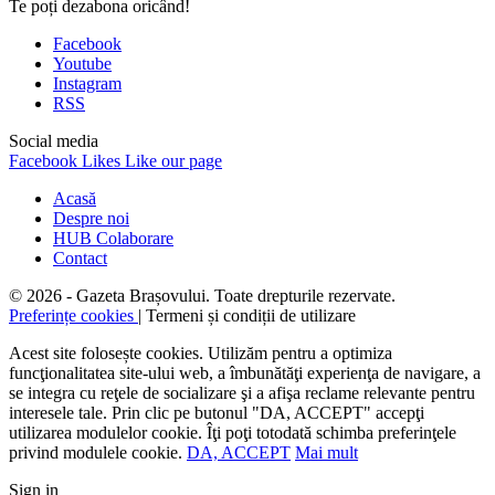
Te poți dezabona oricând!
Facebook
Youtube
Instagram
RSS
Social media
Facebook
Likes
Like our page
Acasă
Despre noi
HUB Colaborare
Contact
© 2026 - Gazeta Brașovului. Toate drepturile rezervate.
Preferințe cookies
| Termeni și condiții de utilizare
Acest site folosește cookies. Utilizăm pentru a optimiza
funcţionalitatea site-ului web, a îmbunătăţi experienţa de navigare, a
se integra cu reţele de socializare şi a afişa reclame relevante pentru
interesele tale. Prin clic pe butonul "DA, ACCEPT" accepţi
utilizarea modulelor cookie. Îţi poţi totodată schimba preferinţele
privind modulele cookie.
DA, ACCEPT
Mai mult
Sign in