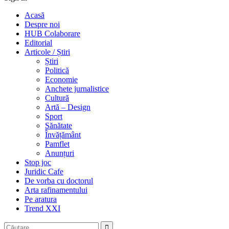
Acasă
Despre noi
HUB Colaborare
Editorial
Articole / Știri
Știri
Politică
Economie
Anchete jurnalistice
Cultură
Artă – Design
Sport
Sănătate
Învățământ
Pamflet
Anunțuri
Stop joc
Juridic Cafe
De vorba cu doctorul
Arta rafinamentului
Pe aratura
Trend XXI