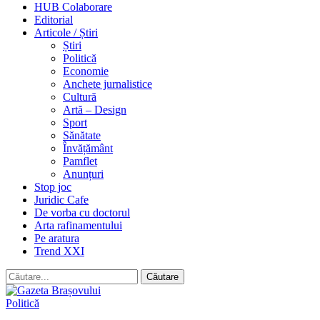
HUB Colaborare
Editorial
Articole / Știri
Știri
Politică
Economie
Anchete jurnalistice
Cultură
Artă – Design
Sport
Sănătate
Învățământ
Pamflet
Anunțuri
Stop joc
Juridic Cafe
De vorba cu doctorul
Arta rafinamentului
Pe aratura
Trend XXI
Politică