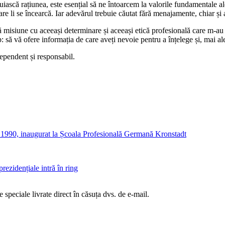
cuiască rațiunea, este esențial să ne întoarcem la valorile fundamentale ale
care li se încearcă. Iar adevărul trebuie căutat fără menajamente, chiar și
ă misiune cu aceeași determinare și aceeași etică profesională care m-au 
p: să vă ofere informația de care aveți nevoie pentru a înțelege și, mai a
ependent și responsabil.
pă 1990, inaugurat la Școala Profesională Germană Kronstadt
prezidențiale intră în ring
te speciale livrate direct în căsuța dvs. de e-mail.