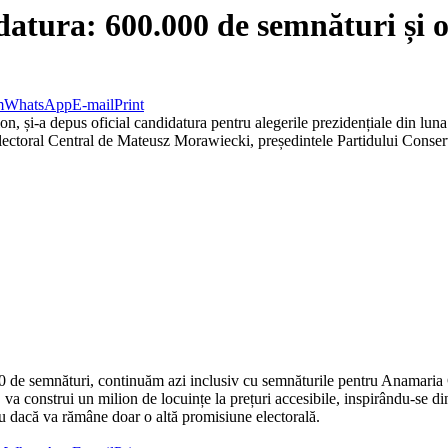
atura: 600.000 de semnături și o
m
WhatsApp
E-mail
Print
, și-a depus oficial candidatura pentru alegerile prezidențiale din luna
l Electoral Central de Mateusz Morawiecki, președintele Partidului Conse
 de semnături, continuăm azi inclusiv cu semnăturile pentru Anamaria
te, va construi un milion de locuințe la prețuri accesibile, inspirându-s
u dacă va rămâne doar o altă promisiune electorală.