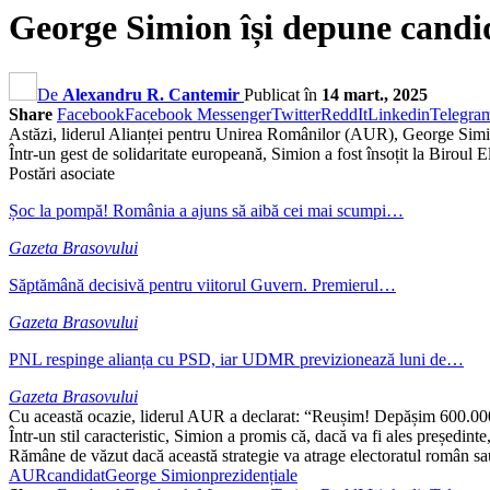
George Simion își depune candid
De
Alexandru R. Cantemir
Publicat în
14 mart., 2025
Share
Facebook
Facebook Messenger
Twitter
ReddIt
Linkedin
Telegra
Astăzi, liderul Alianței pentru Unirea Românilor (AUR), George Simion
Într-un gest de solidaritate europeană, Simion a fost însoțit la Birou
Postări asociate
Șoc la pompă! România a ajuns să aibă cei mai scumpi…
Gazeta Brasovului
Săptămână decisivă pentru viitorul Guvern. Premierul…
Gazeta Brasovului
PNL respinge alianța cu PSD, iar UDMR previzionează luni de…
Gazeta Brasovului
Cu această ocazie, liderul AUR a declarat: “Reușim! Depășim 600.000
Într-un stil caracteristic, Simion a promis că, dacă va fi ales președin
Rămâne de văzut dacă această strategie va atrage electoratul român sa
AUR
candidat
George Simion
prezidențiale