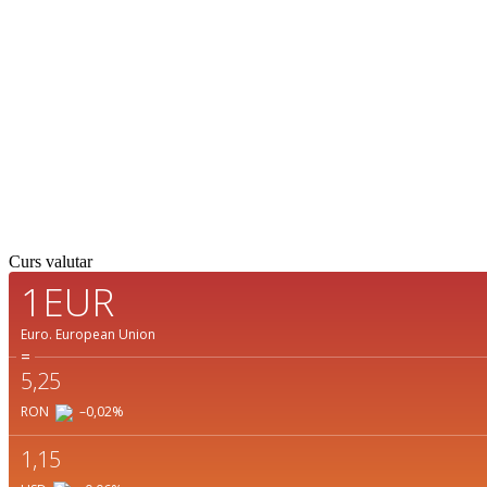
Braşov, RO
30
°C
Cer Senin
Detaliat
Curs valutar
1EUR
Euro.
European Union
=
5,25
RON
–0,02
%
1,15