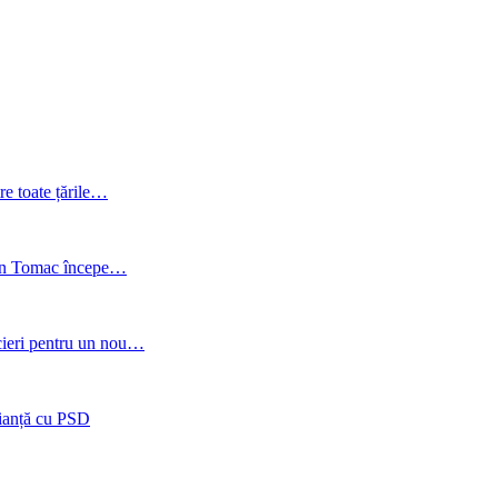
re toate țările…
gen Tomac începe…
cieri pentru un nou…
lianță cu PSD