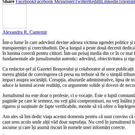
Share
Facebook
Facebook Messenger
Twitter
ReddIt
Linkedin
Telegra
Alexandru R. Cantemir
Într-o lume în care adevărul devine adesea victima agendei politice și 
transparenței și corectitudinii. De-a lungul a peste două decenii dedicat
în lumina corectă pentru cititori. Într-un peisaj media din ce în ce mai
fundamentale ale jurnalismului autentic: adevărul, obiectivitatea și rigo
Ca redactor-șef al Gazetei Brașovului și colaborator al unor publica
mereu ghidat de convingerea că presa nu trebuie să fie o simplă tribună p
impact asupra societății. Corupția, abuzurile administrative, lipsa de 
aduce la lumină aceste realități, cu argumente solide și dovezi de necon
Jurnalismul nu este doar o profesie, ci o vocație. Este o luptă constant
paginile pe care le semnez, nu veți găsi compromisuri, nu veți întâlni j
riguros și susținute de fapte verificabile, menite să vă ofere o înțelegere 
Am ales să îmi dedic viața acestui domeniu pentru că sunt convins că o s
caut sens acolo unde alții văd doar suprafața. Nu cred în jurnalismul f
ascunse și care își asumă riscuri în numele unei informări corecte.