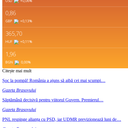
USD
+0,06
%
0,86
GBP
+0,13
%
365,70
HUF
+0,11
%
1,96
BGN
0,00
%
Citește mai mult
Șoc la pompă! România a ajuns să aibă cei mai scumpi…
Gazeta Brasovului
Săptămână decisivă pentru viitorul Guvern. Premierul…
Gazeta Brasovului
PNL respinge alianța cu PSD, iar UDMR previzionează luni de…