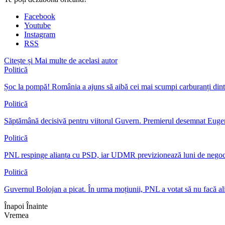
Facebook
Youtube
Instagram
RSS
Citește și
Mai multe de acelasi autor
Politică
Șoc la pompă! România a ajuns să aibă cei mai scumpi carburanți dint
Politică
Săptămână decisivă pentru viitorul Guvern. Premierul desemnat Eu
Politică
PNL respinge alianța cu PSD, iar UDMR previzionează luni de nego
Politică
Guvernul Bolojan a picat. În urma moțiunii, PNL a votat să nu facă a
Înapoi
Înainte
Vremea