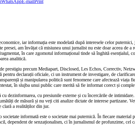
m
WhatsApp
E-mail
Print
economice, iar informația este modelată după interesele celor puternici, 
e presei, am învățat că misiunea unui jurnalist nu este doar aceea de a rela
 fragmentat, în care zgomotul informațional tinde să înghită esențialul, c
area analitică.
ții de prestigiu precum Mediapart, Disclosed, Les Echos, Correctiv, Ne
entru declarații oficiale, ci un instrument de investigare, de clarificare
transparență și manipularea politică sunt fenomene care afectează viața f
testat, în slujba unui public care merită să fie informat corect și comple
ă cu dezinformarea, cu presiunile externe și cu încercările de intimidare
umătăți de măsură și nu veți citi analize dictate de interese partizane. Ve
clară a realităților din jur.
ocietate informată este o societate mai puternică. În fiecare material pu
acil, dependent de senzaționalism, ci în jurnalismul de profunzime, cel 