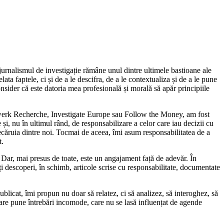
jurnalismul de investigație rămâne unul dintre ultimele bastioane ale
ta faptele, ci și de a le descifra, de a le contextualiza și de a le pune
onsider că este datoria mea profesională și morală să apăr principiile
tzwerk Recherche, Investigate Europe sau Follow the Money, am fost
 și, nu în ultimul rând, de responsabilizare a celor care iau decizii cu
iecăruia dintre noi. Tocmai de aceea, îmi asum responsabilitatea de a
t.
. Dar, mai presus de toate, este un angajament față de adevăr. În
ți descoperi, în schimb, articole scrise cu responsabilitate, documentate
blicat, îmi propun nu doar să relatez, ci să analizez, să interoghez, să
care pune întrebări incomode, care nu se lasă influențat de agende