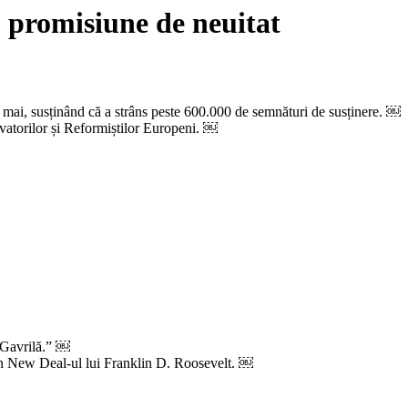
 promisiune de neuitat
 mai, susținând că a strâns peste 600.000 de semnături de susținere. ￼
rvatorilor și Reformiștilor Europeni. ￼
 Gavrilă.” ￼
e din New Deal-ul lui Franklin D. Roosevelt. ￼