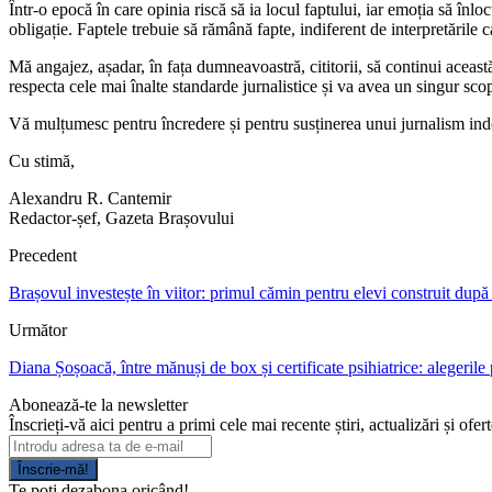
Într-o epocă în care opinia riscă să ia locul faptului, iar emoția să înlo
obligație. Faptele trebuie să rămână fapte, indiferent de interpretările 
Mă angajez, așadar, în fața dumneavoastră, cititorii, să continui aceast
respecta cele mai înalte standarde jurnalistice și va avea un singur sco
Vă mulțumesc pentru încredere și pentru susținerea unui jurnalism ind
Cu stimă,
Alexandru R. Cantemir
Redactor-șef, Gazeta Brașovului
Precedent
Brașovul investește în viitor: primul cămin pentru elevi construit du
Următor
Diana Șoșoacă, între mănuși de box și certificate psihiatrice: alegerile 
Abonează-te la newsletter
Înscrieți-vă aici pentru a primi cele mai recente știri, actualizări și ofer
Înscrie-mă!
Te poți dezabona oricând!