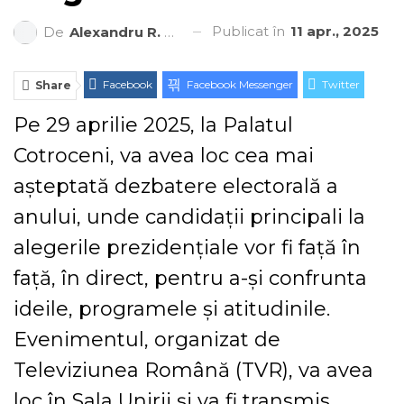
Publicat în
11 apr., 2025
De
Alexandru R. Cantemir
Facebook
Facebook Messenger
Twitter
Share
ReddIt
Linkedin
Telegram
WhatsApp
Pe 29 aprilie 2025, la Palatul
Cotroceni, va avea loc cea mai
E-mail
Print
așteptată dezbatere electorală a
anului, unde candidații principali la
alegerile prezidențiale vor fi față în
față, în direct, pentru a-și confrunta
ideile, programele și atitudinile.
Evenimentul, organizat de
Televiziunea Română (TVR), va avea
loc în Sala Unirii și va fi transmis