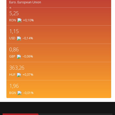
Euro.
European Union
=
5,25
RON
+0,10
%
1,15
USD
–0,14
%
0,86
GBP
–0,06
%
363,26
HUF
+0,37
%
1,96
BGN
–0,01
%