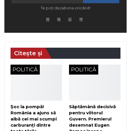
Te poți dezabona oricând!
Citește și
POLITICĂ
POLITICĂ
Șoc la pompă!
Săptămână decisivă
România a ajuns să
pentru viitorul
aibă cei mai scumpi
Guvern. Premierul
carburanți dintre
desemnat Eugen