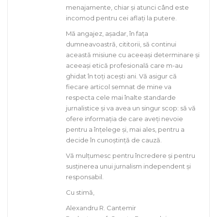
menajamente, chiar și atunci când este
incomod pentru cei aflați la putere.
Mă angajez, așadar, în fața
dumneavoastră, cititorii, să continui
această misiune cu aceeași determinare și
aceeași etică profesională care m-au
ghidat în toți acești ani. Vă asigur că
fiecare articol semnat de mine va
respecta cele mai înalte standarde
jurnalistice și va avea un singur scop: să vă
ofere informația de care aveți nevoie
pentru a înțelege și, mai ales, pentru a
decide în cunoștință de cauză.
Vă mulțumesc pentru încredere și pentru
susținerea unui jurnalism independent și
responsabil.
Cu stimă,
Alexandru R. Cantemir