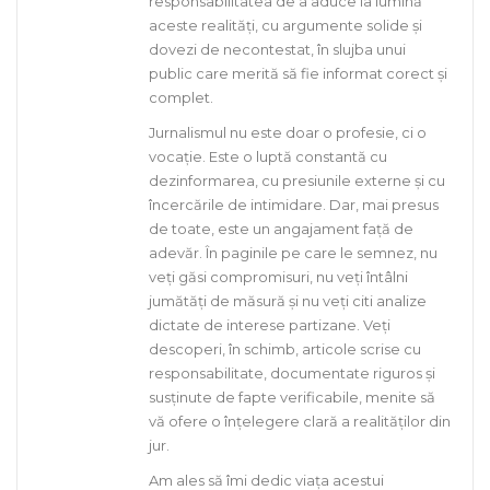
responsabilitatea de a aduce la lumină
aceste realități, cu argumente solide și
dovezi de necontestat, în slujba unui
public care merită să fie informat corect și
complet.
Jurnalismul nu este doar o profesie, ci o
vocație. Este o luptă constantă cu
dezinformarea, cu presiunile externe și cu
încercările de intimidare. Dar, mai presus
de toate, este un angajament față de
adevăr. În paginile pe care le semnez, nu
veți găsi compromisuri, nu veți întâlni
jumătăți de măsură și nu veți citi analize
dictate de interese partizane. Veți
descoperi, în schimb, articole scrise cu
responsabilitate, documentate riguros și
susținute de fapte verificabile, menite să
vă ofere o înțelegere clară a realităților din
jur.
Am ales să îmi dedic viața acestui