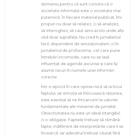
domeniu pentru că sunt convins că o
societate informată este o societate mai
puternică. În fiecare material publicat, îmi
propun nu doar să relatez, ci să analizez,
să interoghez, să caut sens acolo unde alții
văd doar suprafața. Nu cred în jurnalismul
facil, dependent de senzaționalism, ci în
jurnalismul de profunzime, cel care pune
întrebări incomode, care nu se lasă
influențat de agende ascunse și care își
asumă riscuri în numele unei informări
corecte.
Într-o epocă în care opinia riscă să ia locul
faptului, iar emoția să înlocuiască rațiunea,
este esențial să ne întoarcem la valorile
fundamentale ale meseriei de jurnalist.
Obiectivitatea nu este un ideal intangibil,
ci o obligație. Faptele trebuie să rămână
fapte, indiferent de interpretările care li se
încearcă. Iar adevărul trebuie căutat fără