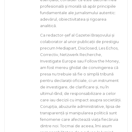
profesională și morală să apăr principiile
fundamentale ale jurnalismului autentic:
adevărul, obiectivitatea și rigoarea
analitică.
Ca redactor-șef al Gazetei Brașovului și
colaborator al unor publicații de prestigiu
precum Mediapart, Disclosed, Les Echos,
Correctiv, Netzwerk Recherche,
Investigate Europe sau Follow the Money,
am fost mereu ghidat de convingerea că
presa nu trebuie să fie o simplă tribună
pentru declarații oficiale, ci un instrument
de investigare, de clarificare și, nu în
ultimul rând, de responsabilizare a celor
care iau decizii cu impact asupra societății.
Corupția, abuzurile administrative, lipsa de
transparență și manipularea politică sunt
fenomene care afectează viața fiecăruia
dintre noi. Tocmai de aceea, îmi asum