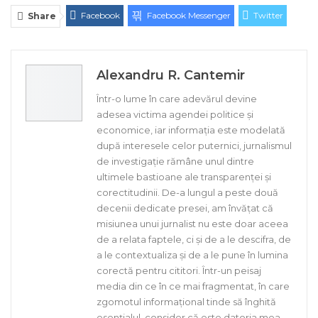
Facebook
Facebook Messenger
Twitter
Share
ReddIt
Linkedin
Telegram
WhatsApp
E-mail
Print
Alexandru R. Cantemir
Într-o lume în care adevărul devine
adesea victima agendei politice și
economice, iar informația este modelată
după interesele celor puternici, jurnalismul
de investigație rămâne unul dintre
ultimele bastioane ale transparenței și
corectitudinii. De-a lungul a peste două
decenii dedicate presei, am învățat că
misiunea unui jurnalist nu este doar aceea
de a relata faptele, ci și de a le descifra, de
a le contextualiza și de a le pune în lumina
corectă pentru cititori. Într-un peisaj
media din ce în ce mai fragmentat, în care
zgomotul informațional tinde să înghită
esențialul, consider că este datoria mea