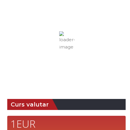
12:26,
aug. 6,
Braşov, RO
Umiditate:
Presiune:
2026
40 %
1016 mb
31
Vânt:
5
Rafală
°C
mph
vânturi:
12
mph
Nori:
3%
Vizibilitate:
Cer Senin
10 km
Răsărit
Apus:
de soare:
19:41
05:07
Detaliat
Ultima actualizare: 12:19
Weather from OpenWeatherMap
Curs valutar
1EUR