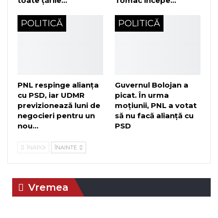
toate țările…
Tomac începe…
POLITICĂ
POLITICĂ
PNL respinge alianța
Guvernul Bolojan a
cu PSD, iar UDMR
picat. În urma
previzionează luni de
moțiunii, PNL a votat
negocieri pentru un
să nu facă alianță cu
nou…
PSD
ÎNAPOI
ÎNAINTE
Vremea