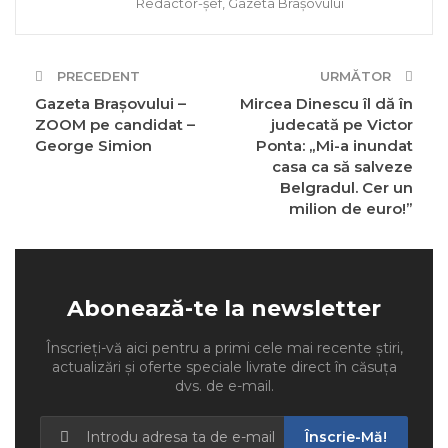
Redactor-șef, Gazeta Brașovului
PRECEDENT
URMĂTOR
Gazeta Brașovului –
Mircea Dinescu îl dă în
ZOOM pe candidat –
judecată pe Victor
George Simion
Ponta: „Mi-a inundat
casa ca să salveze
Belgradul. Cer un
milion de euro!”
Abonează-te la newsletter
Înscrieți-vă aici pentru a primi cele mai recente știri,
actualizări și oferte speciale livrate direct în căsuța
dvs. de e-mail.
Înscrie-Mă!