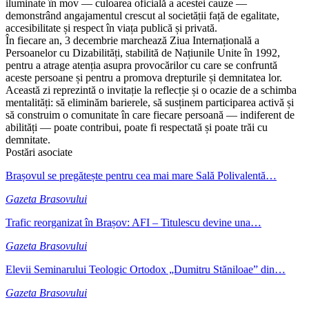
iluminate în mov — culoarea oficială a acestei cauze —
demonstrând angajamentul crescut al societății față de egalitate,
accesibilitate și respect în viața publică și privată.
În fiecare an, 3 decembrie marchează Ziua Internațională a
Persoanelor cu Dizabilități, stabilită de Națiunile Unite în 1992,
pentru a atrage atenția asupra provocărilor cu care se confruntă
aceste persoane și pentru a promova drepturile și demnitatea lor.
Această zi reprezintă o invitație la reflecție și o ocazie de a schimba
mentalități: să eliminăm barierele, să susținem participarea activă și
să construim o comunitate în care fiecare persoană — indiferent de
abilități — poate contribui, poate fi respectată și poate trăi cu
demnitate.
Postări asociate
Brașovul se pregătește pentru cea mai mare Sală Polivalentă…
Gazeta Brasovului
Trafic reorganizat în Brașov: AFI – Titulescu devine una…
Gazeta Brasovului
Elevii Seminarului Teologic Ortodox „Dumitru Stăniloae” din…
Gazeta Brasovului