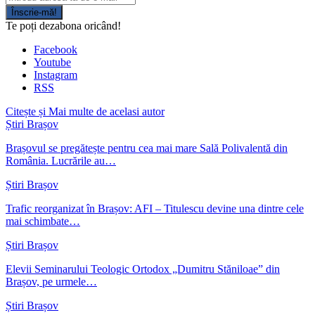
Înscrie-mă!
Te poți dezabona oricând!
Facebook
Youtube
Instagram
RSS
Citește și
Mai multe de acelasi autor
Știri Brașov
Brașovul se pregătește pentru cea mai mare Sală Polivalentă din
România. Lucrările au…
Știri Brașov
Trafic reorganizat în Brașov: AFI – Titulescu devine una dintre cele
mai schimbate…
Știri Brașov
Elevii Seminarului Teologic Ortodox „Dumitru Stăniloae” din
Brașov, pe urmele…
Știri Brașov