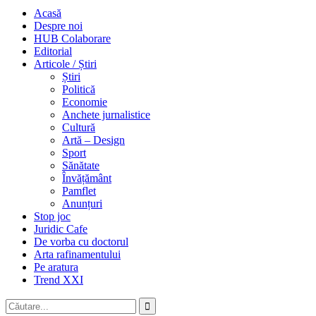
Acasă
Despre noi
HUB Colaborare
Editorial
Articole / Știri
Știri
Politică
Economie
Anchete jurnalistice
Cultură
Artă – Design
Sport
Sănătate
Învățământ
Pamflet
Anunțuri
Stop joc
Juridic Cafe
De vorba cu doctorul
Arta rafinamentului
Pe aratura
Trend XXI