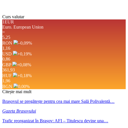
Weather from OpenWeatherMap
Curs valutar
1EUR
Euro.
European Union
=
5,25
RON
–0,09
%
1,16
USD
+0,19
%
0,86
GBP
+0,08
%
361,93
HUF
+0,18
%
1,96
BGN
0,00
%
Citește mai mult
Brașovul se pregătește pentru cea mai mare Sală Polivalentă…
Gazeta Brasovului
Trafic reorganizat în Brașov: AFI – Titulescu devine una…