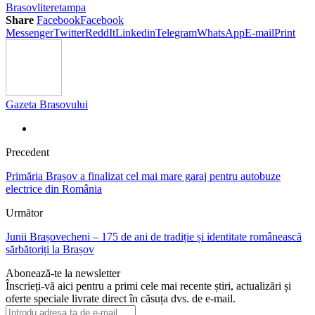
Brasov
litere
tampa
Share
Facebook
Facebook
Messenger
Twitter
ReddIt
Linkedin
Telegram
WhatsApp
E-mail
Print
Gazeta Brasovului
Precedent
Primăria Brașov a finalizat cel mai mare garaj pentru autobuze
electrice din România
Următor
Junii Brașovecheni – 175 de ani de tradiție și identitate românească
sărbătoriți la Brașov
Abonează-te la newsletter
Înscrieți-vă aici pentru a primi cele mai recente știri, actualizări și
oferte speciale livrate direct în căsuța dvs. de e-mail.