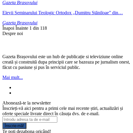
Gazeta Brasovului
Elevii Seminarului Teologic Ortodox „Dumitru Stăniloae” din…
Gazeta Brasovului
Înapoi
Înainte
1 din 118
Despre noi
Gazeta Brașovului este un hub de publicație si televiziune online
creată și construită dupa principii care se bazeaza pe jurnalism onest,
făcut cu pasiune și pus în serviciul public.
Mai mult...
Abonează-te la newsletter
Înscrieți-vă aici pentru a primi cele mai recente știri, actualizări și
oferte speciale livrate direct în căsuța dvs. de e-mail.
Înscrie-mă!
Te poți dezabona oricând!