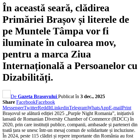
În această seară, clădirea
Primăriei Brașov și literele de
pe Muntele Tâmpa vor fi
iluminate în culoarea mov,
pentru a marca Ziua
Internațională a Persoanelor cu
Dizabilități.
De
Gazeta Brasovului
Publicat în
3 dec., 2025
Share
Facebook
Facebook
Messenger
Twitter
ReddIt
Linkedin
Telegram
WhatsApp
E-mail
Print
Brașovul se alătură ediției 2025 „Purple Night Romania”, inițiativă
lansată de Romanian Diversity Chamber of Commerce (RDCC) în
2020, prin care instituții publice, companii, ambasade și parteneri din
toată țara se unesc într-un mesaj comun de solidaritate și incluziune.
În 2024, peste 115 clădiri și repere importante din România au fost