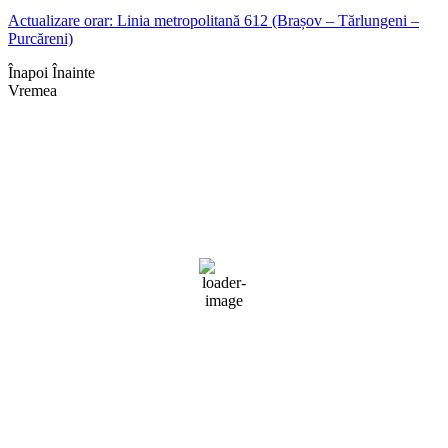
Actualizare orar: Linia metropolitană 612 (Brașov – Tărlungeni –
Purcăreni)
Înapoi
Înainte
Vremea
Braşov, RO
01:27,
aug. 6, 2026
20
°C
cer senin
69 %
1019 mb
4 mph
Rafală vânturi:
4 mph
Nori:
3%
Vizibilitate:
10 km
Răsărit de soare:
05:07
Apus:
19:41
Detaliat
Ultima actualizare: 01:23