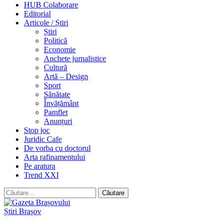
HUB Colaborare
Editorial
Articole / Știri
Știri
Politică
Economie
Anchete jurnalistice
Cultură
Artă – Design
Sport
Sănătate
Învățământ
Pamflet
Anunțuri
Stop joc
Juridic Cafe
De vorba cu doctorul
Arta rafinamentului
Pe aratura
Trend XXI
Știri Brașov