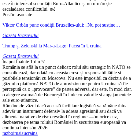
este în interesul securității Euro-Atlantice și nu urmărește
escaladarea conflictului. ￼
Postări asociate
Viktor Orbán pune condiții Bruxelles-ului: „Nu pot susține…
Gazeta Brasovului
Trump și Zelenski la Mar-a-Lago: Pacea în Ucraina
Gazeta Brasovului
Înapoi
Înainte
1 din 51
România se află la un punct delicat: rolul său strategic în NATO se
consolidează, dar odată cu aceasta cresc și responsabilitățile și
posibilele tensionări cu Moscova. Nu este imposibil ca decizia de a
găzdui o platformă NATO de aprovizionare pentru Ucraina să fie
percepută ca o „provocare” de partea adversă, dar este, în mod clar,
o alegere asumată de București în linie cu valorile și angajamentele
sale euro-atlantice.
Rămâne de văzut dacă această facilitare logistică va rămâne într-
adevăr un instrument defensiv la adresa agresiunii sau dacă va
alimenta narative de risc crescând în regiune — în orice caz,
dezbaterea pe tema rolului României în securitatea europeană va
continua intens în 2026.
razboi
rusia
ucraina