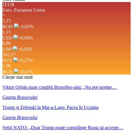
1EUR
Euro.
European Union
=
5,25
RON
–0,05
%
1,15
USD
+0,06
%
0,86
GBP
–0,05
%
362,27
HUF
+0,27
%
1,96
BGN
–0,01
%
Citește mai mult
Viktor Orbán pune condiții Bruxelles-ului: „Nu pot susține…
Gazeta Brasovului
Trump și Zelenski la Mar-a-Lago: Pacea în Ucraina
Gazeta Brasovului
Șeful NATO: „Doar Trump poate constrânge Rusia să accepte…