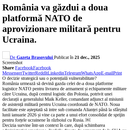
România va găzdui a doua
platformă NATO de
aprovizionare militară pentru
Ucraina.
De
Gazeta Brasovului
Publicat în
21 dec., 2025
Screenshot
Share
Facebook
Facebook
Messenger
Twitter
ReddIt
Linkedin
Telegram
WhatsApp
E-mail
Print
O decizie strategică sau o potențială vulnerabilitate?
România urmează să devină gazda celei de-a doua platforme
logistice NATO pentru livrarea de armament și echipamente militare
către Ucraina, după centrul logistic din Polonia, potrivit unei
declarații a generalului Maik Keller, comandant adjunct al misiunii
de asistență militară pentru Ucraina coordonată de NATO. Noua
facilitate este așteptată să intre sub comanda Alianței până la sfârșitul
lunii ianuarie 2026 și vine ca parte a unui efort consolidat de sprijin
pentru forțele ucrainene în războiul cu Rusia. ￼
Decizia survine într-un context în care, după schimbarea