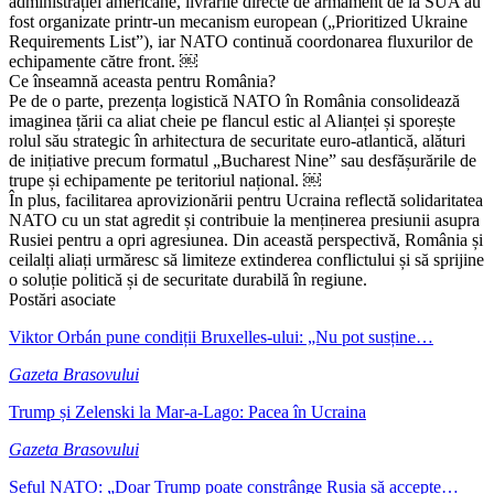
administrației americane, livrările directe de armament de la SUA au
fost organizate printr-un mecanism european („Prioritized Ukraine
Requirements List”), iar NATO continuă coordonarea fluxurilor de
echipamente către front. ￼
Ce înseamnă aceasta pentru România?
Pe de o parte, prezența logistică NATO în România consolidează
imaginea țării ca aliat cheie pe flancul estic al Alianței și sporește
rolul său strategic în arhitectura de securitate euro-atlantică, alături
de inițiative precum formatul „Bucharest Nine” sau desfășurările de
trupe și echipamente pe teritoriul național. ￼
În plus, facilitarea aprovizionării pentru Ucraina reflectă solidaritatea
NATO cu un stat agredit și contribuie la menținerea presiunii asupra
Rusiei pentru a opri agresiunea. Din această perspectivă, România și
ceilalți aliați urmăresc să limiteze extinderea conflictului și să sprijine
o soluție politică și de securitate durabilă în regiune.
Postări asociate
Viktor Orbán pune condiții Bruxelles-ului: „Nu pot susține…
Gazeta Brasovului
Trump și Zelenski la Mar-a-Lago: Pacea în Ucraina
Gazeta Brasovului
Șeful NATO: „Doar Trump poate constrânge Rusia să accepte…