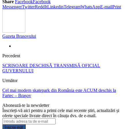
Share
Facebook
Facebook
Messenger
Twitter
ReddIt
Linkedin
Telegram
WhatsApp
E-mail
Print
Gazeta Brasovului
Precedent
SCRISOARE DESCHISĂ TRANSMISĂ OFICIAL
GUVERNULUI
Următor
Cel mai modern skatepark din România este ACUM deschis la
Fartec – Brașov
Abonează-te la newsletter
Înscrieți-vă aici pentru a primi cele mai recente știri, actualizări și
oferte speciale livrate direct în căsuța dvs. de e-mail.
Înscrie-mă!