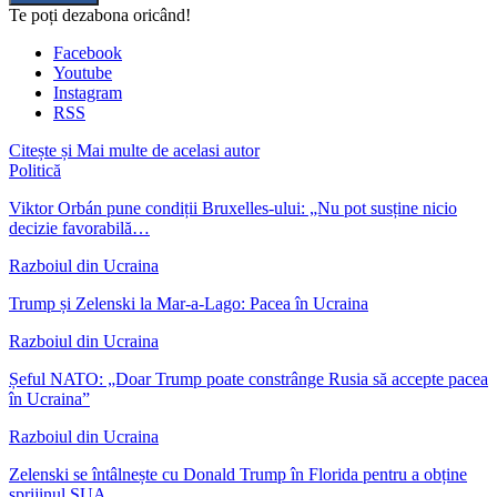
Te poți dezabona oricând!
Facebook
Youtube
Instagram
RSS
Citește și
Mai multe de acelasi autor
Politică
Viktor Orbán pune condiții Bruxelles-ului: „Nu pot susține nicio
decizie favorabilă…
Razboiul din Ucraina
Trump și Zelenski la Mar-a-Lago: Pacea în Ucraina
Razboiul din Ucraina
Șeful NATO: „Doar Trump poate constrânge Rusia să accepte pacea
în Ucraina”
Razboiul din Ucraina
Zelenski se întâlnește cu Donald Trump în Florida pentru a obține
sprijinul SUA…