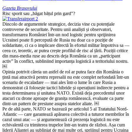
Gazeta Brasovului
Risc sporit sau „băgat bățul prin gard”?
Dincolo de argumentele strategice, decizia vine cu potențiale
controverse de securitate. Pentru unii analiști și observatori,
transformarea României într-un nod logistic pentru sprijinirea
Ucrainei poate fi percepută de Rusia nu doar ca o poziție de
solidaritate, ci ca o implicare directă în efortul militar împotriva sa —
ceea ce, teoretic, ar putea crește profilul de risc al țării. Poziții critice
din mass-media ruse au descris deja România ca un „participant
activ” în conflict, subliniind importanța logistică a teritoriului nostru.
￼
Opinia potrivit căreia un astfel de rol ar putea face din România o
țintă mai atractivă pentru represalii nu este complet nefondată într-un
scenariu de escaladare — mai ales într-o lume în care Rusia a
demonstrat că folosește tactici hibride și operațiuni indirecte pentru a
testa determinarea și unitatea NATO. Există deja precedentul unor
atacuri cu drone aproape de granița românească, evaluate ca parte
dintr-un pattern de presiune asupra statelor aliate. ￼
Pe de altă parte, NATO se bazează pe articolul 5 al Tratatului Nord-
Atlantic — care garantează apărarea colectivă a tuturor membrilor în
cazul unui atac — și argumentează că prezența logistică nu este
echivalentă cu trimiterea trupelor într-un teatru de război. Așa cum
liderii Alianței au subliniat de mai multe ori, sprijinul pentru Ucraina