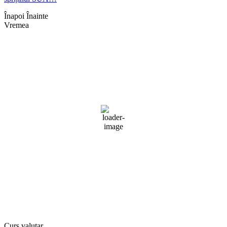
Înapoi
Înainte
Vremea
Braşov, RO
13:00,
aug. 5, 2026
31
°C
cer senin
Umiditate:
25 %
Presiune:
1017 mb
Vânt:
6 mph
Rafală vânturi:
7 mph
Nori:
0%
Vizibilitate:
10 km
Răsărit de soare:
05:06
Apus:
19:43
Detaliat
Ultima actualizare: 12:55
Weather from OpenWeatherMap
Curs valutar