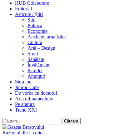
HUB Colaborare
Editorial
Articole / Știri
Știri
Politică
Economie
Anchete jurnalistice
Cultură
Artă – Design
Sport
Sănătate
Învățământ
Pamflet
Anunțuri
Stop joc
Juridic Cafe
De vorba cu doctorul
Arta rafinamentului
Pe aratura
Trend XXI
Razboiul din Ucraina