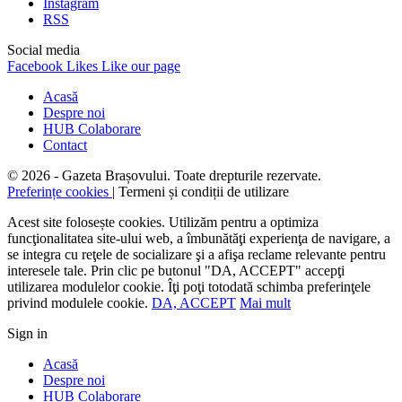
Instagram
RSS
Social media
Facebook
Likes
Like our page
Acasă
Despre noi
HUB Colaborare
Contact
© 2026 - Gazeta Brașovului. Toate drepturile rezervate.
Preferințe cookies
| Termeni și condiții de utilizare
Acest site folosește cookies. Utilizăm pentru a optimiza
funcţionalitatea site-ului web, a îmbunătăţi experienţa de navigare, a
se integra cu reţele de socializare şi a afişa reclame relevante pentru
interesele tale. Prin clic pe butonul "DA, ACCEPT" accepţi
utilizarea modulelor cookie. Îţi poţi totodată schimba preferinţele
privind modulele cookie.
DA, ACCEPT
Mai mult
Sign in
Acasă
Despre noi
HUB Colaborare