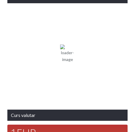
11:53,
aug. 4,
Presiune:
Braşov, RO
Umiditate:
30
1018 mb
2026
%
30
°C
Vânt:
5
Rafală
mph
vânturi:
7 mph
Nori:
0%
Vizibilitate:
10
Cer Senin
km
Răsărit
Apus:
de soare:
19:44
05:04
Detaliat
Ultima actualizare: 11:48
Weather from OpenWeatherMap
Curs valutar