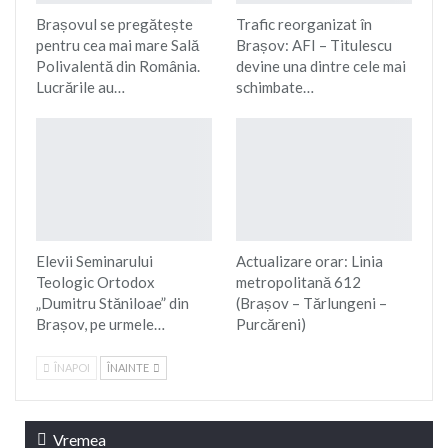
Brașovul se pregătește
Trafic reorganizat în
pentru cea mai mare Sală
Brașov: AFI – Titulescu
Polivalentă din România.
devine una dintre cele mai
Lucrările au…
schimbate…
Elevii Seminarului
Actualizare orar: Linia
Teologic Ortodox
metropolitană 612
„Dumitru Stăniloae” din
(Brașov – Tărlungeni –
Brașov, pe urmele…
Purcăreni)
ÎNAPOI
ÎNAINTE
Vremea