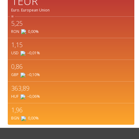
1EUR
Euro.
European Union
=
5,25
RON
0,00
%
1,15
USD
–0,01
%
0,86
GBP
–0,10
%
363,89
HUF
–0,06
%
1,96
BGN
0,00
%