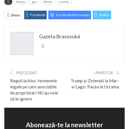
Brasov
ger
Meteo
vremea
Facebook
Facebook Messenger
Twitter
Share
ReddIt
Linkedin
Telegram
WhatsApp
Gazeta Brasovului
E-mail
Print
PRECEDENT
URMĂTOR
Reguli la bloc: termenele
Trump și Zelenski la Mar-
legale pe care asociațiile
a-Lago: Pacea în Ucraina
de proprietari NU au voie
să le ignore
Abonează-te la newsletter