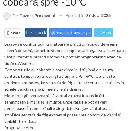
coboară spre -10°C
Publicat în
29 dec., 2025
De
Gazeta Brasovului
Facebook
Facebook Messenger
Twitter
Share
Brașov se confruntă în următoarele zile cu un episod de vreme
ReddIt
Linkedin
Telegram
WhatsApp
severă de iarnă, caracterizat prin temperaturi negative accentuate,
E-mail
Print
vânt puternic și ninsori sporadice, potrivit prognozelor meteo de
tip AcuWeather.
Temperaturile au coborât la aproximativ -4°C, însă din cauza
vântului, temperatura resimțită ajunge la -8…-9°C. Cerul este
predominant noros, iar senzația de frig este accentuată mai ales în
zonele deschise și la primele ore ale dimineții.
Meteorologii avertizează că vântul va avea intensificări
semnificative, mai ales la munte, unde rafalele pot deveni
periculoase. În zonele înalte din județul Brașov, vântul poate
amplifica senzația de frig extrem și poate crea condiții de viscol și
vizibilitate redusă.
Prognoza meteo