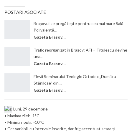
POSTĂRI ASOCIATE
Brașovul se pregătește pentru cea mai mare Sală
Polivalentă…
Gazeta Brasovului
Trafic reorganizat în Brașov: AFI – Titulescu devine
una…
Gazeta Brasovului
Elevii Seminarului Teologic Ortodox „Dumitru
Stăniloae” din…
Gazeta Brasovului
Luni, 29 decembrie
• Maxima zilei: -1°C
• Minima nopții: -10°C
• Cer variabil, cu intervale însorite, dar frig accentuat seara și