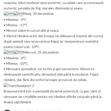
noaptea. Vânt moderat spre puternic, cu rafale care accentuează
puternic senzația de frig, mai ales dimineața și seara.
Marți, 30 decembrie
• Maxima: -3°C
• Minima: -11°C
• Ninsori slabe în cursul zilei și seara.
• Vântul rămâne activ, dar începe să slăbească treptat din cursul
după-amiezii care va accentua frigul, iar temperatura resimțită
poate coborî sub -10°C
Miercuri, 31 decembrie
• Maxima: -6°C
• Minima: -10°C
• Ninsoare sporadică, cer închis și ger persistent. Vântul se
diminuează semnificativ, devenind slab până la moderat. Frigul
rămâne, dar fără disconfortul major provocat de rafale.
Brașovul intră într-o perioadă de iarnă autentică, cu ger, vânt și
ninsoare, iar condițiile meteo vor rămâne dificile cel puțin până la
finalul săptămânii.