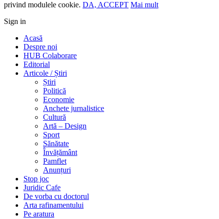
privind modulele cookie.
DA, ACCEPT
Mai mult
Sign in
Acasă
Despre noi
HUB Colaborare
Editorial
Articole / Știri
Știri
Politică
Economie
Anchete jurnalistice
Cultură
Artă – Design
Sport
Sănătate
Învățământ
Pamflet
Anunțuri
Stop joc
Juridic Cafe
De vorba cu doctorul
Arta rafinamentului
Pe aratura