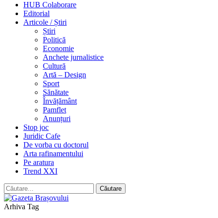
HUB Colaborare
Editorial
Articole / Știri
Știri
Politică
Economie
Anchete jurnalistice
Cultură
Artă – Design
Sport
Sănătate
Învățământ
Pamflet
Anunțuri
Stop joc
Juridic Cafe
De vorba cu doctorul
Arta rafinamentului
Pe aratura
Trend XXI
Arhiva Tag