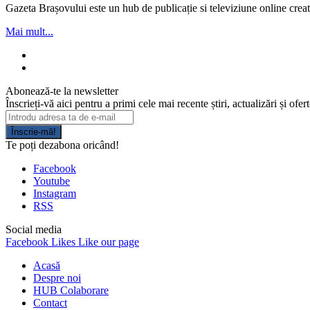
Gazeta Brașovului este un hub de publicație si televiziune online creată
Mai mult...
Abonează-te la newsletter
Înscrieți-vă aici pentru a primi cele mai recente știri, actualizări și ofer
Înscrie-mă!
Te poți dezabona oricând!
Facebook
Youtube
Instagram
RSS
Social media
Facebook
Likes
Like our page
Acasă
Despre noi
HUB Colaborare
Contact