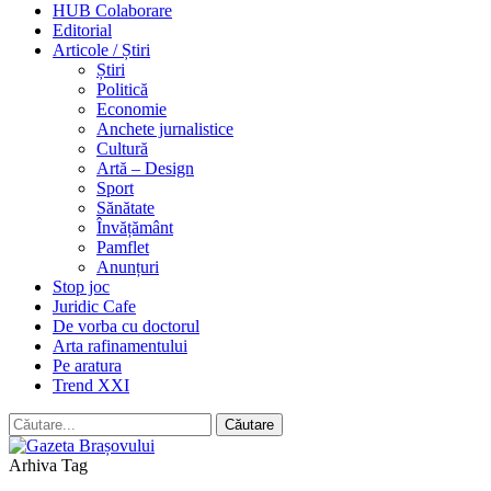
HUB Colaborare
Editorial
Articole / Știri
Știri
Politică
Economie
Anchete jurnalistice
Cultură
Artă – Design
Sport
Sănătate
Învățământ
Pamflet
Anunțuri
Stop joc
Juridic Cafe
De vorba cu doctorul
Arta rafinamentului
Pe aratura
Trend XXI
Arhiva Tag