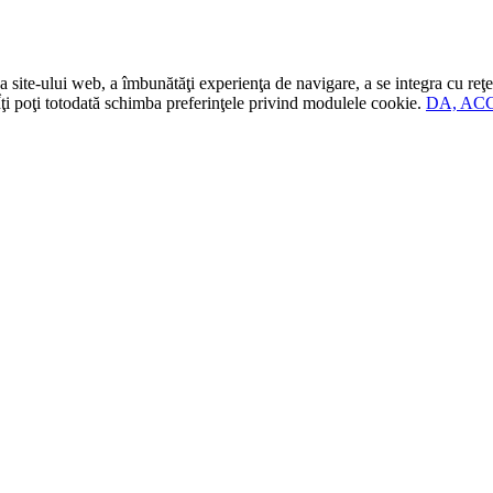
 site-ului web, a îmbunătăţi experienţa de navigare, a se integra cu reţel
i poţi totodată schimba preferinţele privind modulele cookie.
DA, AC