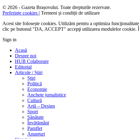
© 2026 - Gazeta Brașovului. Toate drepturile rezervate.
Preferințe cookies
| Termeni și condiții de utilizare
Acest site folosește cookies. Utilizăm pentru a optimiza funcţionalitatea
clic pe butonul "DA, ACCEPT" accepţi utilizarea modulelor cookie. Îţ
Sign in
Acasă
Despre noi
HUB Colaborare
Editorial
Articole / Știri
Știri
Politică
Economie
Anchete jurnalistice
Cultură
Artă – Design
Sport
Sănătate
Învățământ
Pamflet
Anunțuri