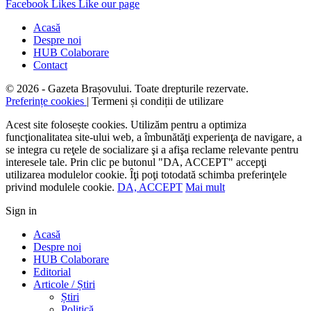
Facebook
Likes
Like our page
Acasă
Despre noi
HUB Colaborare
Contact
© 2026 - Gazeta Brașovului. Toate drepturile rezervate.
Preferințe cookies
| Termeni și condiții de utilizare
Acest site folosește cookies. Utilizăm pentru a optimiza
funcţionalitatea site-ului web, a îmbunătăţi experienţa de navigare, a
se integra cu reţele de socializare şi a afişa reclame relevante pentru
interesele tale. Prin clic pe butonul "DA, ACCEPT" accepţi
utilizarea modulelor cookie. Îţi poţi totodată schimba preferinţele
privind modulele cookie.
DA, ACCEPT
Mai mult
Sign in
Acasă
Despre noi
HUB Colaborare
Editorial
Articole / Știri
Știri
Politică