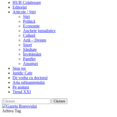
HUB Colaborare
Editorial
Articole / Știri
Știri
Politică
Economie
Anchete jurnalistice
Cultură
Artă – Design
Sport
Sănătate
Învățământ
Pamflet
Anunțuri
Stop joc
Juridic Cafe
De vorba cu doctorul
Arta rafinamentului
Pe aratura
Trend XXI
Arhiva Tag