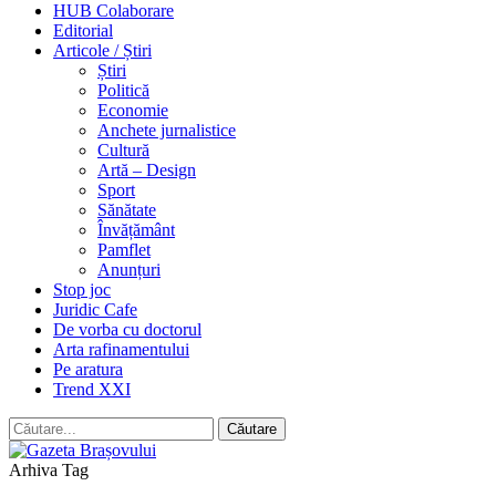
HUB Colaborare
Editorial
Articole / Știri
Știri
Politică
Economie
Anchete jurnalistice
Cultură
Artă – Design
Sport
Sănătate
Învățământ
Pamflet
Anunțuri
Stop joc
Juridic Cafe
De vorba cu doctorul
Arta rafinamentului
Pe aratura
Trend XXI
Arhiva Tag