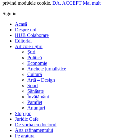
privind modulele cookie.
DA, ACCEPT
Mai mult
Sign in
Acasă
Despre noi
HUB Colaborare
Editorial
Articole / Știri
Știri
Politică
Economie
Anchete jurnalistice
Cultură
Artă – Design
Sport
Sănătate
Învățământ
Pamflet
Anunțuri
Stop joc
Juridic Cafe
De vorba cu doctorul
Arta rafinamentului
Pe aratura