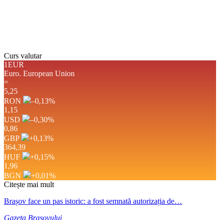
Detaliat
Ultima actualizare: 17:42
Weather from OpenWeatherMap
Curs valutar
1EUR
Euro.
European Union
=
5,25
RON
–0,13
%
1,15
USD
–0,30
%
0,86
GBP
+0,13
%
364,39
HUF
+0,15
%
1,96
BGN
+0,01
%
Citește mai mult
Brașov face un pas istoric: a fost semnată autorizația de…
Gazeta Brasovului