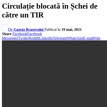
Circulație blocată în Șchei de
către un TIR
De
Gazeta Brasovului
Publicat în
19 mai, 2021
Share
Facebook
Facebook
Messenger
Twitter
ReddIt
Linkedin
Telegram
WhatsApp
E-mail
Print