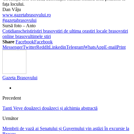
fața locului.
Dan Vâju
www.gazetabrasovului.ro
#gazetabrasovului
Sursă foto – Anto
Cotidian
schei
stiri
stiri brasov
stiri de ultima ora
stiri locale brasov
stiri
online brasov
ultimele stiri
Share
Facebook
Facebook
Messenger
Twitter
ReddIt
Linkedin
Telegram
WhatsApp
E-mail
Print
Gazeta Brasovului
Precedent
Tanti Veve douăzeci douăzeci și alchimia abstractă
Următor
Membrii de vază ai Senatului și Guvernului vin astăzi în excursie la
Brașov