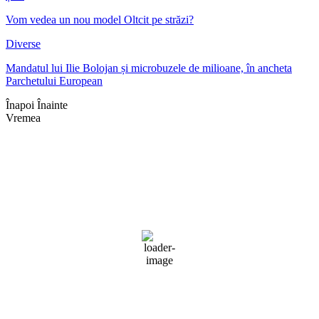
Vom vedea un nou model Oltcit pe străzi?
Diverse
Mandatul lui Ilie Bolojan și microbuzele de milioane, în ancheta
Parchetului European
Înapoi
Înainte
Vremea
Braşov, RO
17:42,
aug. 3, 2026
30
°C
cer senin
Umiditate:
29 %
Presiune:
1016 mb
Vânt:
4 mph
Rafală vânturi:
4 mph
Nori:
0%
Vizibilitate:
10 km
Răsărit de soare:
05:03
Apus:
19:45