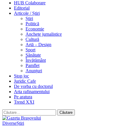
HUB Colaborare
Editorial
Articole / Știri
Știri
Politică
Economie
Anchete jurnalistice
Cultură
Artă – Design
Sport
Sănătate
Învățământ
Pamflet
Anunțuri
Stop joc
Juridic Cafe
De vorba cu doctorul
Arta rafinamentului
Pe aratura
Trend XXI
Diverse
Știri