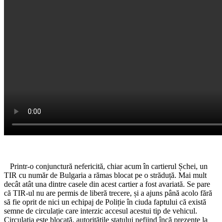
Printr-o conjunctură nefericită, chiar acum în cartierul Șchei, un
TIR cu număr de Bulgaria a rămas blocat pe o străduță. Mai mult
decât atât una dintre casele din acest cartier a fost avariată. Se pare
că TIR-ul nu are permis de liberă trecere, și a ajuns până acolo fără
să fie oprit de nici un echipaj de Poliție în ciuda faptului că există
semne de circulație care interzic accesul acestui tip de vehicul.
Circulația este blocată, autoritățile statului nefiind încă prezente la