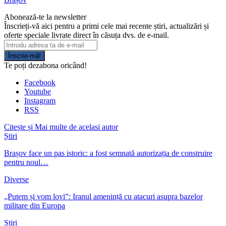
Abonează-te la newsletter
Înscrieți-vă aici pentru a primi cele mai recente știri, actualizări și
oferte speciale livrate direct în căsuța dvs. de e-mail.
Înscrie-mă!
Te poți dezabona oricând!
Facebook
Youtube
Instagram
RSS
Citește și
Mai multe de acelasi autor
Știri
Brașov face un pas istoric: a fost semnată autorizația de construire
pentru noul…
Diverse
„Putem și vom lovi”: Iranul amenință cu atacuri asupra bazelor
militare din Europa
Știri