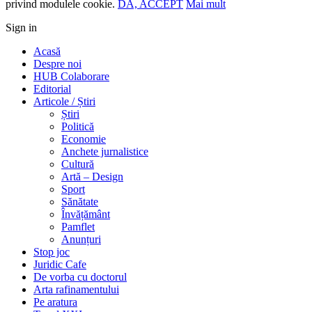
privind modulele cookie.
DA, ACCEPT
Mai mult
Sign in
Acasă
Despre noi
HUB Colaborare
Editorial
Articole / Știri
Știri
Politică
Economie
Anchete jurnalistice
Cultură
Artă – Design
Sport
Sănătate
Învățământ
Pamflet
Anunțuri
Stop joc
Juridic Cafe
De vorba cu doctorul
Arta rafinamentului
Pe aratura