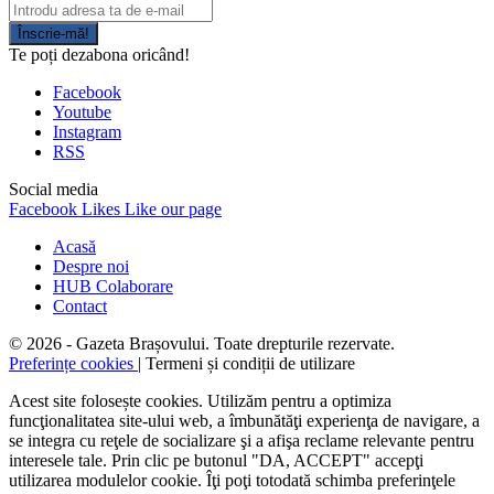
Înscrie-mă!
Te poți dezabona oricând!
Facebook
Youtube
Instagram
RSS
Social media
Facebook
Likes
Like our page
Acasă
Despre noi
HUB Colaborare
Contact
© 2026 - Gazeta Brașovului. Toate drepturile rezervate.
Preferințe cookies
| Termeni și condiții de utilizare
Acest site folosește cookies. Utilizăm pentru a optimiza
funcţionalitatea site-ului web, a îmbunătăţi experienţa de navigare, a
se integra cu reţele de socializare şi a afişa reclame relevante pentru
interesele tale. Prin clic pe butonul "DA, ACCEPT" accepţi
utilizarea modulelor cookie. Îţi poţi totodată schimba preferinţele