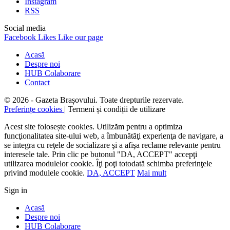
Instagram
RSS
Social media
Facebook
Likes
Like our page
Acasă
Despre noi
HUB Colaborare
Contact
© 2026 - Gazeta Brașovului. Toate drepturile rezervate.
Preferințe cookies
| Termeni și condiții de utilizare
Acest site folosește cookies. Utilizăm pentru a optimiza
funcţionalitatea site-ului web, a îmbunătăţi experienţa de navigare, a
se integra cu reţele de socializare şi a afişa reclame relevante pentru
interesele tale. Prin clic pe butonul "DA, ACCEPT" accepţi
utilizarea modulelor cookie. Îţi poţi totodată schimba preferinţele
privind modulele cookie.
DA, ACCEPT
Mai mult
Sign in
Acasă
Despre noi
HUB Colaborare