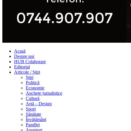
Acasă
Despre noi
HUB Colaborare
Editorial
Articole / Știri
Știri
Politică
Economie
Anchete jurnalistice
Cultură
Artă – Design
Sport
Sănătate
Învățământ
Pamflet
Anunțuri