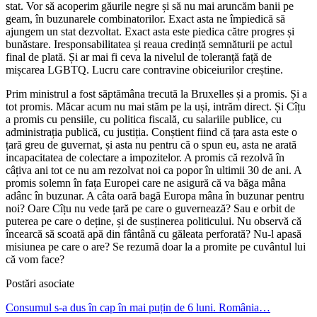
stat. Vor să acoperim găurile negre și să nu mai aruncăm banii pe
geam, în buzunarele combinatorilor. Exact asta ne împiedică să
ajungem un stat dezvoltat. Exact asta este piedica către progres și
bunăstare. Iresponsabilitatea și reaua credință semnăturii pe actul
final de plată. Și ar mai fi ceva la nivelul de toleranță față de
mișcarea LGBTQ. Lucru care contravine obiceiurilor creștine.
Prim ministrul a fost săptămâna trecută la Bruxelles și a promis. Și a
tot promis. Măcar acum nu mai stăm pe la uși, intrăm direct. Și Cîțu
a promis cu pensiile, cu politica fiscală, cu salariile publice, cu
administrația publică, cu justiția. Conștient fiind că țara asta este o
țară greu de guvernat, și asta nu pentru că o spun eu, asta ne arată
incapacitatea de colectare a impozitelor. A promis că rezolvă în
câțiva ani tot ce nu am rezolvat noi ca popor în ultimii 30 de ani. A
promis solemn în fața Europei care ne asigură că va băga mâna
adânc în buzunar. A câta oară bagă Europa mâna în buzunar pentru
noi? Oare Cîțu nu vede țară pe care o guvernează? Sau e orbit de
puterea pe care o deține, și de susținerea politicului. Nu observă că
încearcă să scoată apă din fântână cu găleata perforată? Nu-l apasă
misiunea pe care o are? Se rezumă doar la a promite pe cuvântul lui
că vom face?
Postări asociate
Consumul s-a dus în cap în mai puțin de 6 luni. România…