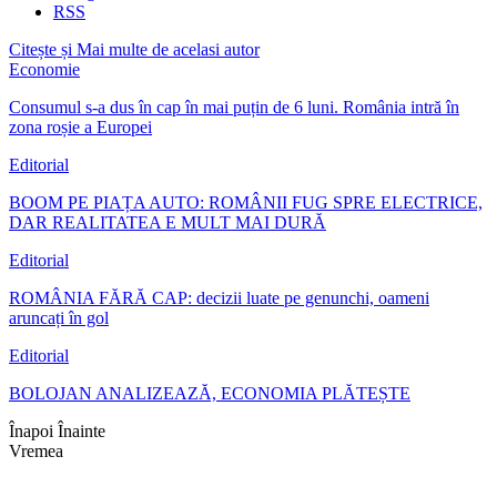
RSS
Citește și
Mai multe de acelasi autor
Economie
Consumul s-a dus în cap în mai puțin de 6 luni. România intră în
zona roșie a Europei
Editorial
BOOM PE PIAȚA AUTO: ROMÂNII FUG SPRE ELECTRICE,
DAR REALITATEA E MULT MAI DURĂ
Editorial
ROMÂNIA FĂRĂ CAP: decizii luate pe genunchi, oameni
aruncați în gol
Editorial
BOLOJAN ANALIZEAZĂ, ECONOMIA PLĂTEȘTE
Înapoi
Înainte
Vremea
Braşov, RO