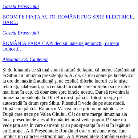
Gazeta Brasovului
BOOM PE PIAȚA AUTO: ROMÂNII FUG SPRE ELECTRICE,
DAR…
Gazeta Brasovului
ROMÂNIA FĂRĂ CAP: decizii luate pe genunchi, oameni
aruncați…
Alexandru R. Cantemir
Și de Iohannis ce să mai spun în afară de faptul că merge săptămânal
la Sibiu cu limuzina prezidențială. A, da, că mai apare pe la televizor
la ore de maximă audiență și ne explică diferite lucruri ca la niște
retardați, silabisind, și accentând lucrurile care ar trebui să ne intre
mai bine în cap, că doar este spre binele nostru. Dar să revenim la
limuzina prezidențială. Din București până la Pitești merge pe
autostradă în drum spre Sibiu. Piteștiul îl vede de pe autostradă.
După care până la Râmnicu Vâlcea trece prin nenumărate sate.
După care trece pe Valea Oltului. Cât de tare merge limuzina aia
încât președintele ales al României nu-și vede poporul? Oare nu
vede țara asta în care oamenii și-au pus speranța în el și în legătură
cu Europa . A fi Președintele României este o misiune grea, care
implică un caracter extraordinar. A fi Președintele României este o