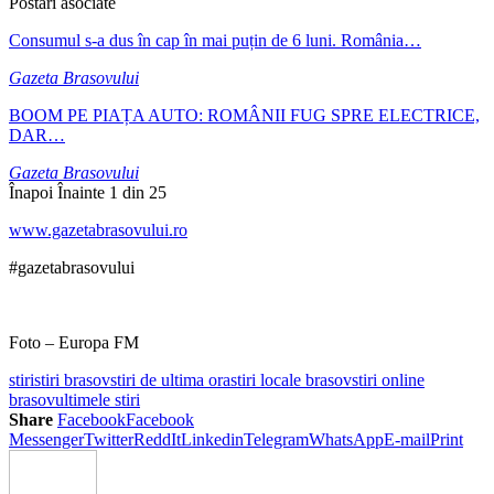
Postări asociate
Consumul s-a dus în cap în mai puțin de 6 luni. România…
Gazeta Brasovului
BOOM PE PIAȚA AUTO: ROMÂNII FUG SPRE ELECTRICE,
DAR…
Gazeta Brasovului
Înapoi
Înainte
1 din 25
www.gazetabrasovului.ro
#gazetabrasovului
Foto – Europa FM
stiri
stiri brasov
stiri de ultima ora
stiri locale brasov
stiri online
brasov
ultimele stiri
Share
Facebook
Facebook
Messenger
Twitter
ReddIt
Linkedin
Telegram
WhatsApp
E-mail
Print