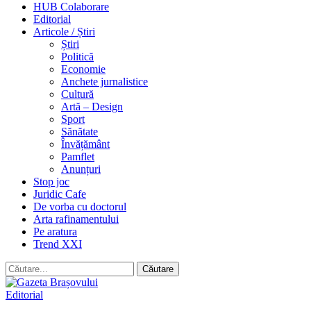
HUB Colaborare
Editorial
Articole / Știri
Știri
Politică
Economie
Anchete jurnalistice
Cultură
Artă – Design
Sport
Sănătate
Învățământ
Pamflet
Anunțuri
Stop joc
Juridic Cafe
De vorba cu doctorul
Arta rafinamentului
Pe aratura
Trend XXI
Editorial