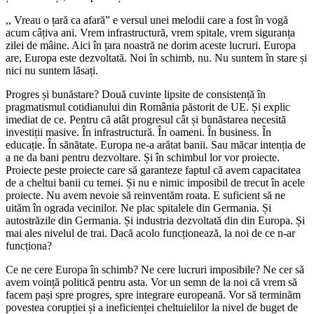
,, Vreau o țară ca afară” e versul unei melodii care a fost în vogă
acum câțiva ani. Vrem infrastructură, vrem spitale, vrem siguranța
zilei de mâine. Aici în țara noastră ne dorim aceste lucruri. Europa
are, Europa este dezvoltată. Noi în schimb, nu. Nu suntem în stare și
nici nu suntem lăsați.
Progres și bunăstare? Două cuvinte lipsite de consistență în
pragmatismul cotidianului din România păstorit de UE. Și explic
imediat de ce. Pentru că atât progresul cât și bunăstarea necesită
investiții masive. În infrastructură. În oameni. În business. În
educație. În sănătate. Europa ne-a arătat banii. Sau măcar intenția de
a ne da bani pentru dezvoltare. Și în schimbul lor vor proiecte.
Proiecte peste proiecte care să garanteze faptul că avem capacitatea
de a cheltui banii cu temei. Și nu e nimic imposibil de trecut în acele
proiecte. Nu avem nevoie să reinventăm roata. E suficient să ne
uităm în ograda vecinilor. Ne plac spitalele din Germania. Și
autostrăzile din Germania. Și industria dezvoltată din din Europa. Și
mai ales nivelul de trai. Dacă acolo funcționează, la noi de ce n-ar
funcționa?
Ce ne cere Europa în schimb? Ne cere lucruri imposibile? Ne cer să
avem voință politică pentru asta. Vor un semn de la noi că vrem să
facem pași spre progres, spre integrare europeană. Vor să terminăm
povestea corupției și a ineficienței cheltuielilor la nivel de buget de