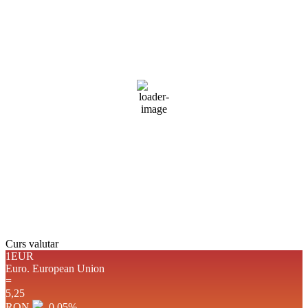
11:32,
aug. 5, 2026
29
°C
cer senin
Umiditate:
38 %
Presiune:
1017 mb
Vânt:
5 mph
Rafală vânturi:
9 mph
Nori:
0%
Vizibilitate:
10 km
Răsărit de soare:
05:06
Apus:
19:43
Detaliat
Ultima actualizare: 11:27
Weather from OpenWeatherMap
Curs valutar
1EUR
Euro.
European Union
=
5,25
RON
–0,05
%