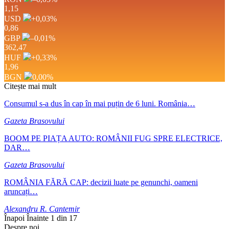
1,15
USD
+0,03
%
0,86
GBP
–0,01
%
362,47
HUF
+0,33
%
1,96
BGN
0,00
%
Citește mai mult
Consumul s-a dus în cap în mai puțin de 6 luni. România…
Gazeta Brasovului
BOOM PE PIAȚA AUTO: ROMÂNII FUG SPRE ELECTRICE,
DAR…
Gazeta Brasovului
ROMÂNIA FĂRĂ CAP: decizii luate pe genunchi, oameni
aruncați…
Alexandru R. Cantemir
Înapoi
Înainte
1 din 17
Despre noi