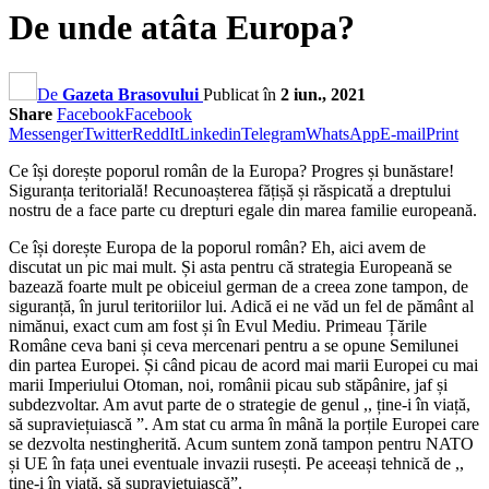
De unde atâta Europa?
De
Gazeta Brasovului
Publicat în
2 iun., 2021
Share
Facebook
Facebook
Messenger
Twitter
ReddIt
Linkedin
Telegram
WhatsApp
E-mail
Print
Ce își dorește poporul român de la Europa? Progres și bunăstare!
Siguranța teritorială! Recunoașterea fățișă și răspicată a dreptului
nostru de a face parte cu drepturi egale din marea familie europeană.
Ce își dorește Europa de la poporul român? Eh, aici avem de
discutat un pic mai mult. Și asta pentru că strategia Europeană se
bazează foarte mult pe obiceiul german de a creea zone tampon, de
siguranță, în jurul teritoriilor lui. Adică ei ne văd un fel de pământ al
nimănui, exact cum am fost și în Evul Mediu. Primeau Țările
Române ceva bani și ceva mercenari pentru a se opune Semilunei
din partea Europei. Și când picau de acord mai marii Europei cu mai
marii Imperiului Otoman, noi, românii picau sub stăpânire, jaf și
subdezvoltar. Am avut parte de o strategie de genul ,, ține-i în viață,
să supraviețuiască ”. Am stat cu arma în mână la porțile Europei care
se dezvolta nestingherită. Acum suntem zonă tampon pentru NATO
și UE în fața unei eventuale invazii rusești. Pe aceeași tehnică de ,,
ține-i în viață, să supraviețuiască”.