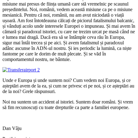
misiune mai presus de ființa umană care stă vremelnic pe scaunul
președintelui. Noi, românii, vedem această misiune ca pe o misiune
mesianică. Pentru că noi, românii, nu am avut niciodată o viață
ușoară. Am fost întotdeauna călcați de piciorul fatalismului balcanic,
și vânduți acolo unde interesele Europei o impuneau. Și mai avem în
cămară și paradoxul istoriei, cu care ne trezim urcat pe masă când ne
e lumea mai dragă. Dacă era să se întâmple ceva rău în Europa,
sigur mai întâi trecea și pe aici. Și avem fatalismul și paradoxul
adânc ascunse în ADN-ul nostru. Și ies periodic la lumină, ca niște
fantome pe care le dorim de mult plecate. Și se văd în
comportamentul nostru, ne bântuie.
Unde e Europa și unde suntem noi? Cum vedem noi Europa, și ce
așteptări avem de la ea, și cum ne privesc ei pe noi, și ce așteptări au
de la noi? Grele răspunsuri.
Noi nu suntem un accident al istoriei. Suntem doar români. Și vrem
să fim recunoscuți cu toate drepturile ca parte a familiei europene.
Dan Vâju