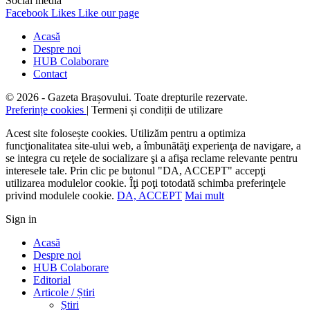
Social media
Facebook
Likes
Like our page
Acasă
Despre noi
HUB Colaborare
Contact
© 2026 - Gazeta Brașovului. Toate drepturile rezervate.
Preferințe cookies
| Termeni și condiții de utilizare
Acest site folosește cookies. Utilizăm pentru a optimiza
funcţionalitatea site-ului web, a îmbunătăţi experienţa de navigare, a
se integra cu reţele de socializare şi a afişa reclame relevante pentru
interesele tale. Prin clic pe butonul "DA, ACCEPT" accepţi
utilizarea modulelor cookie. Îţi poţi totodată schimba preferinţele
privind modulele cookie.
DA, ACCEPT
Mai mult
Sign in
Acasă
Despre noi
HUB Colaborare
Editorial
Articole / Știri
Știri