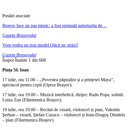
Postări asociate
Brașov face un pas istoric: a fost semnată autorizația de…
Gazeta Brasovului
Vom vedea un nou model Oltcit pe străzi?
Gazeta Brasovului
Înapoi
Înainte
1 din 668
Piața Sf. Ioan
17 iulie, ora 11.00 – ,,Povestea păpușilor și a prințesei Maya”,
spectacol pentru copii (Opera Brașov);
17 iulie, ora 19.00 – Muzică interbelică, dirijor: Radu Popa, solistă:
Luiza Zan (Filarmonica Brașov);
19 iulie, ora 19.00 – Recital de vioară, violoncel și pian, Valentin
Şerban – vioară, Ştefan Cazacu – violoncel și Ioan-Dragoş Dimitriu
– pian (Filarmonica Brașov).