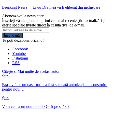
Breaking News! – Liviu Dragnea va fi eliberat din închisoare!
Abonează-te la newsletter
Înscrieți-vă aici pentru a primi cele mai recente știri, actualizări și
oferte speciale livrate direct în căsuța dvs. de e-mail.
Înscrie-mă!
Te poți dezabona oricând!
Facebook
Youtube
Instagram
RSS
Citește și
Mai multe de acelasi autor
Știri
Brașov face un pas istoric: a fost semnată autorizația de construire
pentru noul…
Știri
Vom vedea un nou model Oltcit pe străzi?