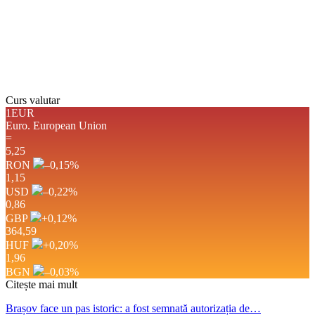
Răsărit de soare:
05:03
Apus:
19:45
Detaliat
Ultima actualizare: 12:58
Weather from OpenWeatherMap
Curs valutar
1EUR
Euro.
European Union
=
5,25
RON
–0,15
%
1,15
USD
–0,22
%
0,86
GBP
+0,12
%
364,59
HUF
+0,20
%
1,96
BGN
–0,03
%
Citește mai mult
Brașov face un pas istoric: a fost semnată autorizația de…