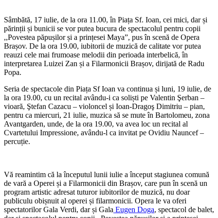
Sâmbătă, 17 iulie, de la ora 11.00, în Piața Sf. Ioan, cei mici, dar și
părinții și bunicii se vor putea bucura de spectacolul pentru copii
,,Povestea păpușilor și a prințesei Maya”, pus în scenă de Opera
Brașov. De la ora 19.00, iubitorii de muzică de calitate vor putea
reauzi cele mai frumoase melodii din perioada interbelică, în
interpretarea Luizei Zan și a Filarmonicii Brașov, dirijată de Radu
Popa.
Seria de spectacole din Piața Sf Ioan va continua și luni, 19 iulie, de
la ora 19.00, cu un recital avându-i ca soliști pe Valentin Şerban –
vioară, Ştefan Cazacu – violoncel și Ioan-Dragoş Dimitriu – pian,
pentru ca miercuri, 21 iulie, muzica să se mute în Bartolomeu, zona
Avantgarden, unde, de la ora 19.00, va avea loc un recital al
Cvartetului Impressione, avându-l ca invitat pe Ovidiu Nauncef –
percuție.
Vă reamintim că la începutul lunii iulie a început stagiunea comună
de vară a Operei și a Filarmonicii din Brașov, care pun în scenă un
program artistic adresat tuturor iubitorilor de muzică, nu doar
publiculu obișnuit al operei și filarmonicii. Opera le va oferi
spectatorilor Gala Verdi, dar și Gala
Eugen Doga
, spectacol de balet,