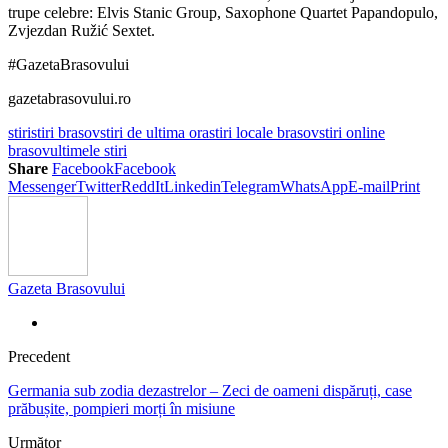
trupe celebre: Elvis Stanic Group, Saxophone Quartet Papandopulo,
Zvjezdan Ružić Sextet.
#GazetaBrasovului
gazetabrasovului.ro
stiri
stiri brasov
stiri de ultima ora
stiri locale brasov
stiri online
brasov
ultimele stiri
Share
Facebook
Facebook
Messenger
Twitter
ReddIt
Linkedin
Telegram
WhatsApp
E-mail
Print
Gazeta Brasovului
Precedent
Germania sub zodia dezastrelor – Zeci de oameni dispăruți, case
prăbușite, pompieri morți în misiune
Următor