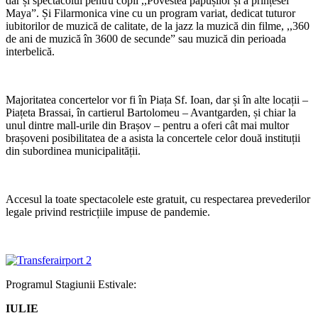
dar și spectacolul pentru copii ,,Povestea păpușilor și a prințesei
Maya”. Și Filarmonica vine cu un program variat, dedicat tuturor
iubitorilor de muzică de calitate, de la jazz la muzică din filme, ,,360
de ani de muzică în 3600 de secunde” sau muzică din perioada
interbelică.
Majoritatea concertelor vor fi în Piața Sf. Ioan, dar și în alte locații –
Piațeta Brassai, în cartierul Bartolomeu – Avantgarden, și chiar la
unul dintre mall-urile din Brașov – pentru a oferi cât mai multor
brașoveni posibilitatea de a asista la concertele celor două instituții
din subordinea municipalității.
Accesul la toate spectacolele este gratuit, cu respectarea prevederilor
legale privind restricțiile impuse de pandemie.
Programul Stagiunii Estivale:
IULIE