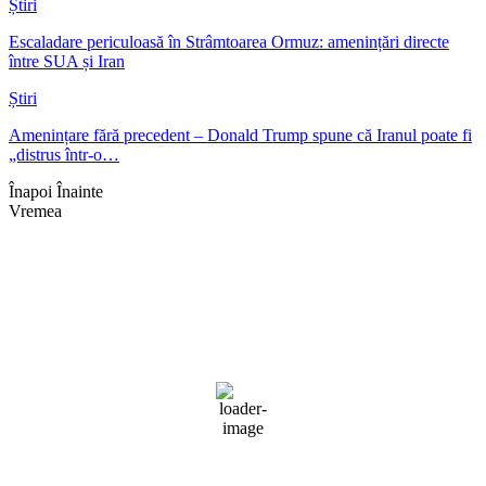
Știri
Escaladare periculoasă în Strâmtoarea Ormuz: amenințări directe
între SUA și Iran
Știri
Amenințare fără precedent – Donald Trump spune că Iranul poate fi
„distrus într-o…
Înapoi
Înainte
Vremea
Braşov, RO
13:04,
aug. 3, 2026
29
°C
cer senin
Umiditate:
33 %
Presiune:
1017 mb
Vânt:
4 mph
Rafală vânturi:
5 mph
Nori:
0%
Vizibilitate:
10 km