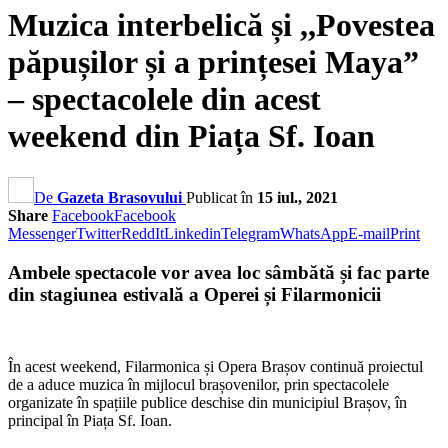
Muzica interbelică și ,,Povestea
păpușilor și a prințesei Maya”
– spectacolele din acest
weekend din Piața Sf. Ioan
De
Gazeta Brasovului
Publicat în
15 iul., 2021
Share
Facebook
Facebook
Messenger
Twitter
ReddIt
Linkedin
Telegram
WhatsApp
E-mail
Print
Ambele spectacole vor avea loc sâmbătă și fac parte
din stagiunea estivală a Operei și Filarmonicii
În acest weekend, Filarmonica și Opera Brașov continuă proiectul
de a aduce muzica în mijlocul brașovenilor, prin spectacolele
organizate în spațiile publice deschise din municipiul Brașov, în
principal în Piața Sf. Ioan.