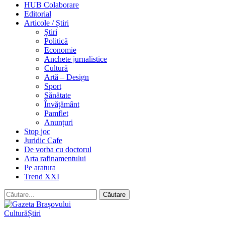
HUB Colaborare
Editorial
Articole / Știri
Știri
Politică
Economie
Anchete jurnalistice
Cultură
Artă – Design
Sport
Sănătate
Învățământ
Pamflet
Anunțuri
Stop joc
Juridic Cafe
De vorba cu doctorul
Arta rafinamentului
Pe aratura
Trend XXI
Cultură
Știri