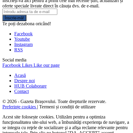
Înscrieți-vă aici pentru a primi cele mai recente știri, actualizări și
oferte speciale livrate direct în căsuța dvs. de e-mail.
Înscrie-mă!
Te poți dezabona oricând!
Facebook
Youtube
Instagram
RSS
Social media
Facebook
Likes
Like our page
Acasă
Despre noi
HUB Colaborare
Contact
© 2026 - Gazeta Brașovului. Toate drepturile rezervate.
Preferințe cookies
| Termeni și condiții de utilizare
Acest site folosește cookies. Utilizăm pentru a optimiza
funcţionalitatea site-ului web, a îmbunătăţi experienţa de navigare, a
se integra cu reţele de socializare şi a afişa reclame relevante pentru
interesele tale. Prin clic pe butonul "DA, ACCEPT" accepţi