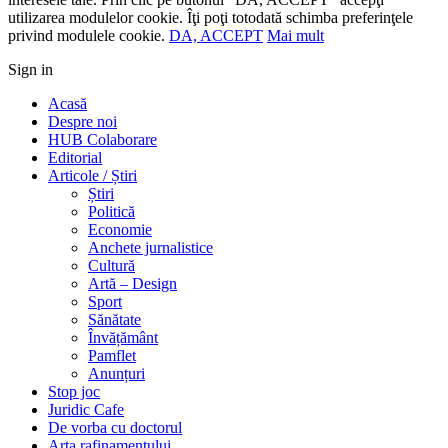
utilizarea modulelor cookie. Îţi poţi totodată schimba preferinţele
privind modulele cookie.
DA, ACCEPT
Mai mult
Sign in
Acasă
Despre noi
HUB Colaborare
Editorial
Articole / Știri
Știri
Politică
Economie
Anchete jurnalistice
Cultură
Artă – Design
Sport
Sănătate
Învățământ
Pamflet
Anunțuri
Stop joc
Juridic Cafe
De vorba cu doctorul
Arta rafinamentului