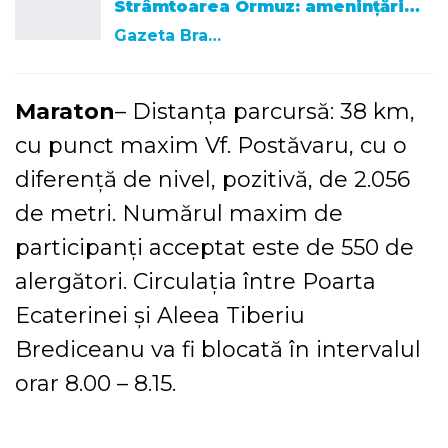
Strâmtoarea Ormuz: amenințări…
Gazeta Brasovului
Maraton
– Distanța parcursă: 38 km,
cu punct maxim Vf. Postăvaru, cu o
diferență de nivel, pozitivă, de 2.056
de metri. Numărul maxim de
participanți acceptat este de 550 de
alergători. Circulația între Poarta
Ecaterinei și Aleea Tiberiu
Brediceanu va fi blocată în intervalul
orar 8.00 – 8.15.