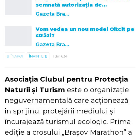
semnată autorizația de…
Gazeta Brasovului
Vom vedea un nou model Oltcit pe
străzi?
Gazeta Brasovului
ÎNAPOI
ÎNAINTE
1 din 634
Asociația Clubul pentru Protecția
Naturii și Turism
este o organizație
neguvernamentală care acționează
în sprijinul protejării mediului și
încurajează turismul ecologic. Prima
ediție a crosului „Brașov Marathon” a