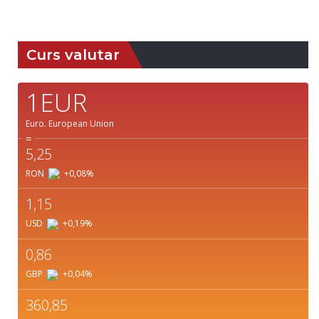
Weather from OpenWeatherMap
Curs valutar
1EUR
Euro.
European Union
=
5,25
RON
+0,08
%
1,15
USD
+0,19
%
0,86
GBP
+0,04
%
360,85