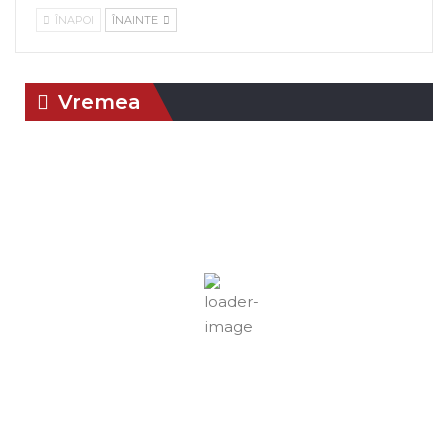
ÎNAPOI
ÎNAINTE
Vremea
22:30,
aug.
Braşov, RO
Umiditate:
Presiune:
4, 2026
60 %
1019 mb
20
Vânt:
5
Rafală
°C
mph
vânturi:
4
mph
Nori:
0%
Vizibilitate:
Cer Senin
10 km
Răsărit
Apus:
de soare:
19:44
05:04
Detaliat
Ultima actualizare: 22:26