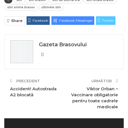
stiri
stiri brasov
stiri de ultima ora
stiri locale brasov
stiri online brasov
ultimele stiri
Facebook
Facebook Messenger
Twitter
Share
ReddIt
Linkedin
Telegram
WhatsApp
E-mail
Print
Gazeta Brasovului
PRECEDENT
URMĂTOR
Accident! Autostrada
Viktor Orban –
A2 blocată
Vaccinare obligatorie
pentru toate cadrele
medicale