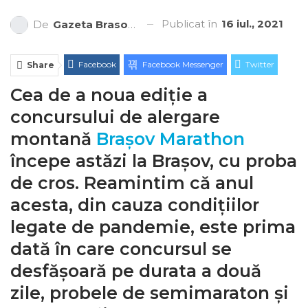
Publicat în
16 iul., 2021
De
Gazeta Brasovului
Facebook
Facebook Messenger
Twitter
Share
Cea de a noua ediție a
ReddIt
Linkedin
Telegram
WhatsApp
concursului de alergare
E-mail
Print
montană
Brașov Marathon
începe astăzi la Brașov, cu proba
de cros. Reamintim că anul
acesta, din cauza condițiilor
legate de pandemie, este prima
dată în care concursul se
desfășoară pe durata a două
zile, probele de semimaraton și