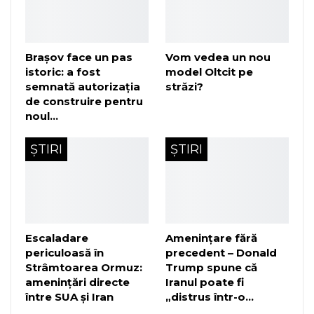
Brașov face un pas
Vom vedea un nou
istoric: a fost
model Oltcit pe
semnată autorizația
străzi?
de construire pentru
noul…
ȘTIRI
ȘTIRI
Escaladare
Amenințare fără
periculoasă în
precedent – Donald
Strâmtoarea Ormuz:
Trump spune că
amenințări directe
Iranul poate fi
între SUA și Iran
„distrus într-o…