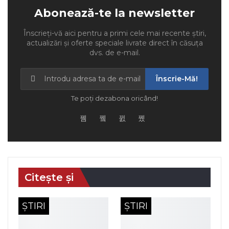
Abonează-te la newsletter
Înscrieți-vă aici pentru a primi cele mai recente știri,
actualizări și oferte speciale livrate direct în căsuța
dvs. de e-mail.
Înscrie-Mă!
Te poți dezabona oricând!
Citește și
ȘTIRI
ȘTIRI