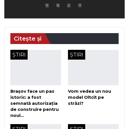
Citește și
ȘTIRI
ȘTIRI
Brașov face un pas
Vom vedea un nou
istoric: a fost
model Oltcit pe
semnată autorizația
străzi?
de construire pentru
noul…
ȘTIRI
ȘTIRI