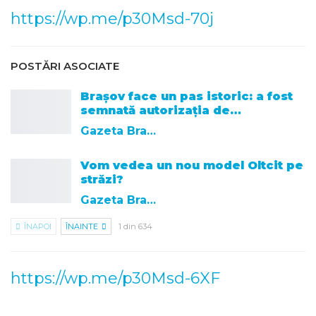
https://wp.me/p30Msd-70j
POSTĂRI ASOCIATE
Brașov face un pas istoric: a fost
semnată autorizația de…
Gazeta Brasovului
Vom vedea un nou model Oltcit pe
străzi?
Gazeta Brasovului
ÎNAPOI
ÎNAINTE
1 din 634
https://wp.me/p30Msd-6XF