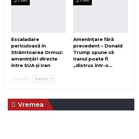
Escaladare
Amenințare fără
periculoasă în
precedent – Donald
Strâmtoarea Ormuz:
Trump spune că
amenințări directe
Iranul poate fi
între SUA și Iran
„distrus într-o…
ÎNAPOI
ÎNAINTE
Vremea
Braşov, RO
01:00,
aug. 6, 2026