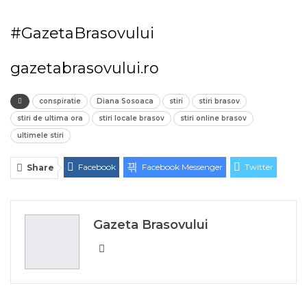
#GazetaBrasovului
gazetabrasovului.ro
conspiratie
Diana Sosoaca
stiri
stiri brasov
stiri de ultima ora
stiri locale brasov
stiri online brasov
ultimele stiri
Facebook
Facebook Messenger
Twitter
Share
ReddIt
Linkedin
Telegram
WhatsApp
E-mail
Print
Gazeta Brasovului