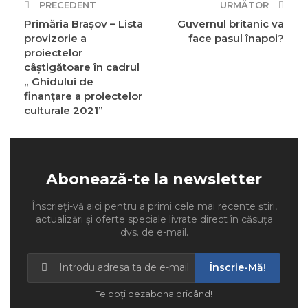
PRECEDENT
URMĂTOR
Primăria Brașov – Lista
Guvernul britanic va
provizorie a
face pasul înapoi?
proiectelor
câștigătoare în cadrul
„ Ghidului de
finanțare a proiectelor
culturale 2021”
Abonează-te la newsletter
Înscrieți-vă aici pentru a primi cele mai recente știri,
actualizări și oferte speciale livrate direct în căsuța
dvs. de e-mail.
Înscrie-Mă!
Te poți dezabona oricând!