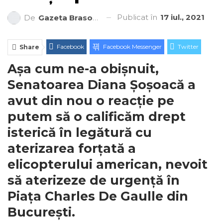
Publicat în
17 iul., 2021
De
Gazeta Brasovului
Facebook
Facebook Messenger
Twitter
Share
Așa cum ne-a obișnuit,
ReddIt
Linkedin
Telegram
WhatsApp
Senatoarea Diana Șoșoacă a
E-mail
Print
avut din nou o reacție pe
putem să o calificăm drept
isterică în legătură cu
aterizarea forțată a
elicopterului american, nevoit
să aterizeze de urgență în
Piața Charles De Gaulle din
București.