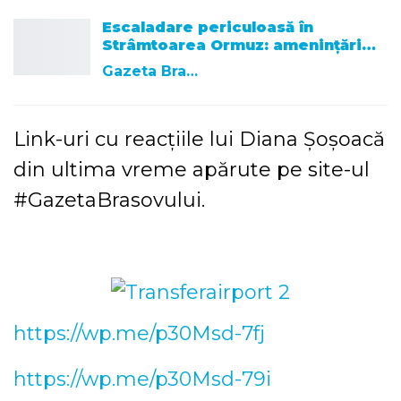
Escaladare periculoasă în
Strâmtoarea Ormuz: amenințări…
Gazeta Brasovului
Link-uri cu reacțiile lui Diana Șoșoacă
din ultima vreme apărute pe site-ul
#GazetaBrasovului.
https://wp.me/p30Msd-7fj
https://wp.me/p30Msd-79i