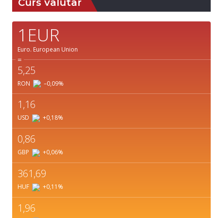
Curs valutar
1EUR
Euro.
European Union
=
5,25
RON
–0,09
%
1,16
USD
+0,18
%
0,86
GBP
+0,06
%
361,69
HUF
+0,11
%
1,96